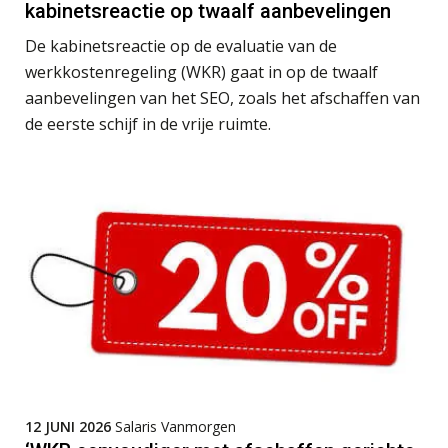
kabinetsreactie op twaalf aanbevelingen
De kabinetsreactie op de evaluatie van de
werkkostenregeling (WKR) gaat in op de twaalf
aanbevelingen van het SEO, zoals het afschaffen van
de eerste schijf in de vrije ruimte.
Lonen in de Jaarrekening (NIRPA PE)
07
AUG
Markus Verbeek Praehep
Practical Diploma in Payroll Administration (PDL®)
11
AUG
Markus Verbeek Praehep
HBO Programma Manager Payroll Services & Benefits
14
12 JUNI 2026
Salaris Vanmorgen
AUG
Markus Verbeek Praehep