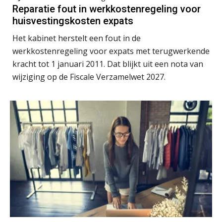
Summercourse: Een mindset die kansen ziet en vertrouwen geeft
25
Reparatie fout in werkkostenregeling voor
AUG
MOCuitgevers
huisvestingskosten expats
Het kabinet herstelt een fout in de
Summercourse: Kiezen wat bij je past, loslaten wat je niet verder helpt
25
werkkostenregeling voor expats met terugwerkende
AUG
MOCuitgevers
kracht tot 1 januari 2011. Dat blijkt uit een nota van
wijziging op de Fiscale Verzamelwet 2027.
Summercourse Werkkostenregeling
25
AUG
MOCuitgevers
Online Opleiding Praktijkdiploma Loonadministratie (PDL)
25
AUG
MOCuitgevers
Summercourse Internationaal/grensoverschrijdend werken
25
AUG
MOCuitgevers
Opfriscursus PDL (NIRPA PE)
26
AUG
Markus Verbeek Praehep