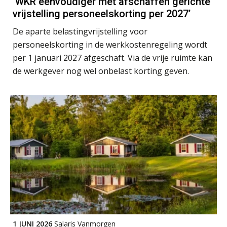
‘WKR eenvoudiger met afschaffen gerichte
vrijstelling personeelskorting per 2027’
Module Arbeidsrecht en Sociale Zekerheid VPS
17
De aparte belastingvrijstelling voor
AUG
Markus Verbeek Praehep
personeelskorting in de werkkostenregeling wordt
per 1 januari 2027 afgeschaft. Via de vrije ruimte kan
Module Loonheffingen PDL
20
de werkgever nog wel onbelast korting geven.
AUG
Markus Verbeek Praehep
Module Loonheffingen VPS
24
AUG
Markus Verbeek Praehep
Summercourse Update loonheffingen en arbeidsrecht
24
AUG
MOCuitgevers
Summercourse: Kiezen en loslaten & een mindset die kansen ziet en vertrouwen geeft
25
AUG
MOCuitgevers
1 JUNI 2026
Salaris Vanmorgen