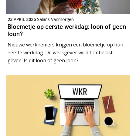
Online cursus Disfunctionerende werknemer: wat nu?
16
SEP
MOCuitgevers
23 APRIL 2026
Salaris Vanmorgen
Bloemetje op eerste werkdag: loon of geen
Training Grenzen aangeven met zelfvertrouwen en respect
17
loon?
SEP
MOCuitgevers
Nieuwe werknemers krijgen een bloemetje op hun
eerste werkdag. De werkgever wil dit onbelast
Online cursus Auto, fiets en OV in de salarisadministratie
17
geven. Is dit loon of geen loon?
SEP
MOCuitgevers
Praktijkdiploma loonadministratie (PDL)
17
SEP
SD Worx
Cursus Samen sterk: efficiënte samenwerking tussen HR en salarisadministratie
17
SEP
MOCuitgevers
De mensen achter de loonstrook: in
gesprek met Susan Hendriks
Pensioen voor de salarisprofessional: ontdek welke verdieping bij jou past
21
SEP
MOCuitgevers