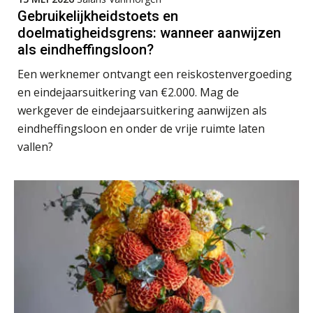
SEP
MOCuitgevers
Gebruikelijkheidstoets en
doelmatigheidsgrens: wanneer aanwijzen
Online cursus Wwft voor salarisadministrateurs (inclusief praktijkmodellen)
als eindheffingsloon?
03
SEP
MOCuitgevers
Een werknemer ontvangt een reiskostenvergoeding
en eindejaarsuitkering van €2.000. Mag de
Online cursus Bedingen in de arbeidsovereenkomst
07
werkgever de eindejaarsuitkering aanwijzen als
SEP
MOCuitgevers
eindheffingsloon en onder de vrije ruimte laten
vallen?
Online Excel training voor de salarisadministrateur (verdieping)
08
SEP
MOCuitgevers
Tweedaagse online Excel training voor de salarisadministrateur (verdieping, specialisatie en AI)
08
SEP
MOCuitgevers
Cursus Samenwerken financiële- en salarisadministratie
09
SEP
MOCuitgevers