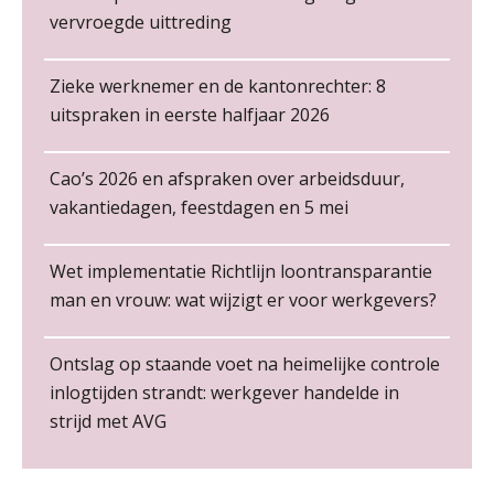
vervroegde uittreding
Loonbeslag in de praktijk, wat moet je als werkgever weten en doen?
12
NOV
MOCuitgevers
Zieke werknemer en de kantonrechter: 8
Cursus Copilot in Office (gevorderden)
uitspraken in eerste halfjaar 2026
12
NOV
MOCuitgevers
Cao’s 2026 en afspraken over arbeidsduur,
Non-actiefstelling en schorsing: de
Online cursus Verplichte toepassing cao en pensioen
regels, de risico’s en de
18
vakantiedagen, feestdagen en 5 mei
loondoorbetaling
NOV
MOCuitgevers
De mensen achter de loonstrook: in
Wet implementatie Richtlijn loontransparantie
gesprek met Susan Hendriks
Online training Power Pivot (SUPER Draaitabel)
20
man en vrouw: wat wijzigt er voor werkgevers?
NOV
MOCuitgevers
Je helpt klanten met hun
administratie — maar hoe zit het met
die van jouzelf?
Ontslag op staande voet na heimelijke controle
Online Excel en AI training voor de salarisadministrateur
26
inlogtijden strandt: werkgever handelde in
NOV
MOCuitgevers
Hoe behoud je financiële talenten in
strijd met AVG
een krappe arbeidsmarkt?
Salarisadministrateur – Amersfoort
Cursus Impact en invloed van AI op de salarisverwerking (basis)
26
aaff
Onterechte transitievergoeding
NOV
MOCuitgevers