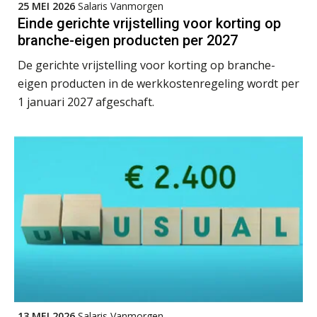
25 MEI 2026
Salaris Vanmorgen
Einde gerichte vrijstelling voor korting op
Summercourse Impact en invloed van AI op de salarisverwerking (basis)
26
branche-eigen producten per 2027
AUG
MOCuitgevers
De gerichte vrijstelling voor korting op branche-
Summercourse Impact en invloed van AI op de salarisverwerking (verdieping)
eigen producten in de werkkostenregeling wordt per
27
AUG
MOCuitgevers
1 januari 2027 afgeschaft.
Online Vakopleiding Payroll Services (VPS)
28
AUG
MOCuitgevers
Opfriscursus VPS (NIRPA PE)
28
AUG
Markus Verbeek Praehep
Praktijkdiploma Loonadministratie (PDL®)
31
AUG
Markus Verbeek Praehep
Cursus Van salarisadministrateur naar beloningsadviseur (basis)
01
13 MEI 2026
Salaris Vanmorgen