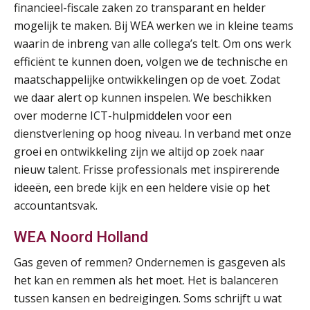
financieel-fiscale zaken zo transparant en helder
Cursus Samenwerken financiële- en salarisadministratie
09
mogelijk te maken. Bij WEA werken we in kleine teams
SEP
MOCuitgevers
waarin de inbreng van alle collega’s telt. Om ons werk
efficiënt te kunnen doen, volgen we de technische en
Online cursus Disfunctionerende werknemer: wat nu?
16
maatschappelijke ontwikkelingen op de voet. Zodat
SEP
MOCuitgevers
we daar alert op kunnen inspelen. We beschikken
over moderne ICT-hulpmiddelen voor een
Training Grenzen aangeven met zelfvertrouwen en respect
17
dienstverlening op hoog niveau. In verband met onze
SEP
MOCuitgevers
groei en ontwikkeling zijn we altijd op zoek naar
nieuw talent. Frisse professionals met inspirerende
Online cursus Auto, fiets en OV in de salarisadministratie
17
ideeën, een brede kijk en een heldere visie op het
SEP
MOCuitgevers
accountantsvak.
WEA Noord Holland
Praktijkdiploma loonadministratie (PDL)
17
SEP
SD Worx
Gas geven of remmen? Ondernemen is gasgeven als
het kan en remmen als het moet. Het is balanceren
Cursus Samen sterk: efficiënte samenwerking tussen HR en salarisadministratie
17
tussen kansen en bedreigingen. Soms schrijft u wat