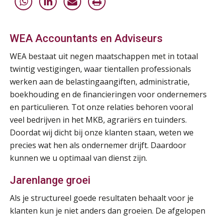
AUG
Markus Verbeek Praehep
HBO Programma Manager Payroll Services & Benefits
14
WEA Accountants en Adviseurs
AUG
Markus Verbeek Praehep
WEA bestaat uit negen maatschappen met in totaal
Module Arbeidsrecht en Sociale Zekerheid VPS
twintig vestigingen, waar tientallen professionals
17
AUG
Markus Verbeek Praehep
werken aan de belastingaangiften, administratie,
boekhouding en de financieringen voor ondernemers
Module Loonheffingen PDL
en particulieren. Tot onze relaties behoren vooral
20
AUG
Markus Verbeek Praehep
veel bedrijven in het MKB, agrariërs en tuinders.
Doordat wij dicht bij onze klanten staan, weten we
Module Loonheffingen VPS
precies wat hen als ondernemer drijft. Daardoor
24
AUG
Markus Verbeek Praehep
kunnen we u optimaal van dienst zijn.
Jarenlange groei
Summercourse Update loonheffingen en arbeidsrecht
24
AUG
MOCuitgevers
Als je structureel goede resultaten behaalt voor je
klanten kun je niet anders dan groeien. De afgelopen