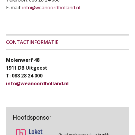
Online cursus Werkkostenregeling
01
E-mail:
info@weanoordholland.nl
OKT
MOCuitgevers
Werkdruk drempel voor
Online cursus Groene arbeidsvoorwaarden en de gevolgen voor de loonheffingen
05
verlofopname, duurzame
inzetbaarheid meer dan aantal
OKT
MOCuitgevers
vakantiedagen
CONTACTINFORMATIE
Aanpassingen Wet toekomst
Cursus DGA verlonen
05
pensioenen, de tijd dringt!
OKT
MOCuitgevers
Molenwerf 48
1911 DB Uitgeest
Wie alles ziet, draagt alles: de
ongemakkelijke positie van payroll
Cursus WAZO – verlofvormen
T: 088 28 24 000
06
OKT
MOCuitgevers
info@weanoordholland.nl
Online training Power Query voor HR en salarisadministrateurs
06
OKT
MOCuitgevers
De kracht van complimenten op de
werkvloer
Goed werkgeverschap in mkb
Hoofdsponsor
geremd door administratieve druk
Online cursus Internationaal thuiswerken en vaste inrichting na 2025 OESO modelverdrag update
07
OKT
MOCuitgevers
Goed werkgeverschap in mkb