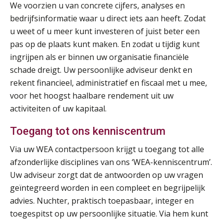
We voorzien u van concrete cijfers, analyses en
bedrijfsinformatie waar u direct iets aan heeft. Zodat
Opfriscursus PDL (NIRPA PE)
26
u weet of u meer kunt investeren of juist beter een
AUG
Markus Verbeek Praehep
pas op de plaats kunt maken. En zodat u tijdig kunt
ingrijpen als er binnen uw organisatie financiële
Summercourse Impact en invloed van AI op de salarisverwerking (basis)
26
schade dreigt. Uw persoonlijke adviseur denkt en
AUG
MOCuitgevers
rekent financieel, administratief en fiscaal met u mee,
voor het hoogst haalbare rendement uit uw
Summercourse Impact en invloed van AI op de salarisverwerking (verdieping)
27
activiteiten of uw kapitaal.
AUG
MOCuitgevers
Toegang tot ons kenniscentrum
Online Vakopleiding Payroll Services (VPS)
28
Via uw WEA contactpersoon krijgt u toegang tot alle
AUG
MOCuitgevers
afzonderlijke disciplines van ons ‘WEA-kenniscentrum’.
Uw adviseur zorgt dat de antwoorden op uw vragen
Opfriscursus VPS (NIRPA PE)
28
geïntegreerd worden in een compleet en begrijpelijk
AUG
Markus Verbeek Praehep
advies. Nuchter, praktisch toepasbaar, integer en
toegespitst op uw persoonlijke situatie. Via hem kunt
Praktijkdiploma Loonadministratie (PDL®)
31