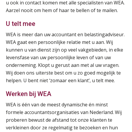
u ook in contact komen met alle specialisten van WEA.
AUG
Markus Verbeek Praehep
Aarzel nooit om hem of haar te bellen of te mailen.
Cursus Van salarisadministrateur naar beloningsadviseur (basis)
01
U telt mee
SEP
MOCuitgevers
WEA is meer dan uw accountant en belastingadviseur.
WEA gaat een persoonlijke relatie met u aan. Wij
Online cursus Wwft voor salarisadministrateurs (inclusief praktijkmodellen)
03
kunnen u van dienst zijn op veel vakgebieden, in elke
SEP
MOCuitgevers
levensfase van uw persoonlijke leven of van uw
onderneming. Klopt u gerust aan met al uw vragen.
Online cursus Bedingen in de arbeidsovereenkomst
07
Wij doen ons uiterste best om u zo goed mogelijk te
SEP
MOCuitgevers
helpen. U bent niet ‘zomaar een klant’, u telt mee.
Online Excel training voor de salarisadministrateur (verdieping)
Werken bij WEA
08
SEP
MOCuitgevers
WEA is één van de meest dynamische én minst
formele accountantsorganisaties van Nederland. Wij
Tweedaagse online Excel training voor de salarisadministrateur (verdieping, specialisatie en AI)
08
proberen bewust de afstand tot onze klanten te
SEP
MOCuitgevers
verkleinen door ze regelmatig te bezoeken en hun