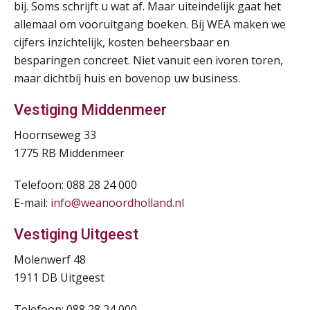
SEP
MOCuitgevers
bij. Soms schrijft u wat af. Maar uiteindelijk gaat het
De mensen achter de loonstrook: in
allemaal om vooruitgang boeken. Bij WEA maken we
gesprek met Susan Hendriks
Pensioen voor de salarisprofessional: ontdek welke verdieping bij jou past
cijfers inzichtelijk, kosten beheersbaar en
21
SEP
MOCuitgevers
Je helpt klanten met hun
besparingen concreet. Niet vanuit een ivoren toren,
administratie — maar hoe zit het met
die van jouzelf?
maar dichtbij huis en bovenop uw business.
Online cursus Zzp’er, de Wet DBA en schijnzelfstandigheid
24
Hoe behoud je financiële talenten in
Vestiging Middenmeer
SEP
MOCuitgevers
een krappe arbeidsmarkt?
Hoornseweg 33
Online Excel training voor de salarisadministrateur (basis)
Onterechte transitievergoeding
1775 RB Middenmeer
24
terugbetaald krijgen
SEP
MOCuitgevers
Telefoon: 088 28 24 000
Grip op uren per dienst: 7
veelgemaakte fouten in
E-mail:
info@weanoordholland.nl
Cursus Inkomstenbelasting voor de salarisadministrateur
29
projectadministratie
SEP
MOCuitgevers
Vestiging Uitgeest
Molenwerf 48
Online Excel training voor de salarisadministrateur (specialisatie en AI)
30
1911 DB Uitgeest
SEP
MOCuitgevers
De impact van AI op de
salarisadministratie: hoe bereid jij je
voor?
Telefoon: 088 28 24 000