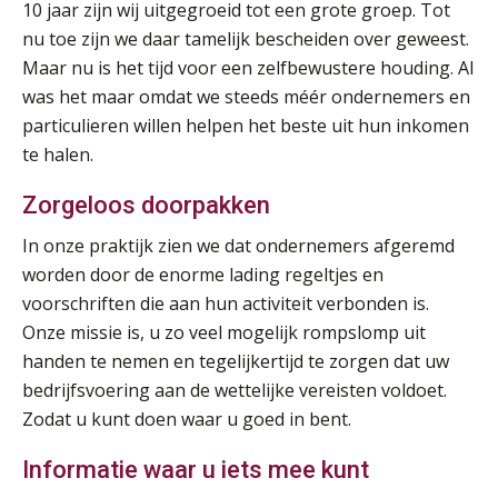
Summercourse: Kiezen en loslaten & een mindset die kansen ziet en vertrouwen geeft
10 jaar zijn wij uitgegroeid tot een grote groep. Tot
25
AUG
MOCuitgevers
nu toe zijn we daar tamelijk bescheiden over geweest.
Maar nu is het tijd voor een zelfbewustere houding. Al
was het maar omdat we steeds méér ondernemers en
Summercourse: Een mindset die kansen ziet en vertrouwen geeft
25
particulieren willen helpen het beste uit hun inkomen
AUG
MOCuitgevers
te halen.
Summercourse: Kiezen wat bij je past, loslaten wat je niet verder helpt
25
Zorgeloos doorpakken
AUG
MOCuitgevers
In onze praktijk zien we dat ondernemers afgeremd
worden door de enorme lading regeltjes en
Summercourse Werkkostenregeling
25
voorschriften die aan hun activiteit verbonden is.
AUG
MOCuitgevers
Onze missie is, u zo veel mogelijk rompslomp uit
handen te nemen en tegelijkertijd te zorgen dat uw
Online Opleiding Praktijkdiploma Loonadministratie (PDL)
25
bedrijfsvoering aan de wettelijke vereisten voldoet.
AUG
MOCuitgevers
Zodat u kunt doen waar u goed in bent.
Summercourse Internationaal/grensoverschrijdend werken
25
Informatie waar u iets mee kunt
AUG
MOCuitgevers