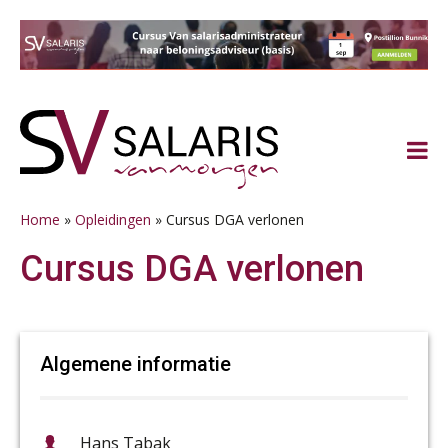
Spring
Door
Spring
Spring
naar
naar
naar
naar
de
de
de
de
hoofdnavigatie
hoofd
eerste
voettekst
inhoud
sidebar
Home
»
Opleidingen
»
Cursus DGA verlonen
Cursus DGA verlonen
Algemene informatie
Hans Tabak