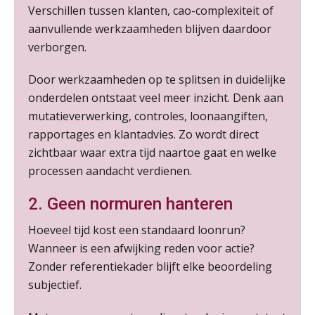
Verschillen tussen klanten, cao-complexiteit of
aanvullende werkzaamheden blijven daardoor
Practical Diploma in Payroll Administration (PDL®)
11
verborgen.
AUG
Markus Verbeek Praehep
Door werkzaamheden op te splitsen in duidelijke
HBO Programma Manager Payroll Services & Benefits
onderdelen ontstaat veel meer inzicht. Denk aan
14
AUG
Markus Verbeek Praehep
mutatieverwerking, controles, loonaangiften,
rapportages en klantadvies. Zo wordt direct
Module Arbeidsrecht en Sociale Zekerheid VPS
zichtbaar waar extra tijd naartoe gaat en welke
17
AUG
Markus Verbeek Praehep
processen aandacht verdienen.
2. Geen normuren hanteren
Module Loonheffingen PDL
20
AUG
Markus Verbeek Praehep
Hoeveel tijd kost een standaard loonrun?
Wanneer is een afwijking reden voor actie?
Module Loonheffingen VPS
Zonder referentiekader blijft elke beoordeling
24
AUG
Markus Verbeek Praehep
subjectief.