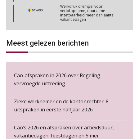
Werkdruk drempel voor
Cursus Wwft en AI
05
verlofopname, duurzame
inzetbaarheid meer dan aantal
NOV
MOCuitgevers
vakantiedagen
Aanpassingen Wet toekomst
Online cursus Regeling vervroegde uittreding/zwaar werk en Wet bedrag ineens
06
pensioenen, de tijd dringt!
NOV
MOCuitgevers
Meest gelezen berichten
Wie alles ziet, draagt alles: de
ongemakkelijke positie van payroll
Loonbeslag in de praktijk, wat moet je als werkgever weten en doen?
12
NOV
MOCuitgevers
Cao-afspraken in 2026 over Regeling
Cursus Copilot in Office (gevorderden)
vervroegde uittreding
12
NOV
MOCuitgevers
De kracht van complimenten op de
werkvloer
Zieke werknemer en de kantonrechter: 8
Online cursus Verplichte toepassing cao en pensioen
18
uitspraken in eerste halfjaar 2026
NOV
MOCuitgevers
Cao’s 2026 en afspraken over arbeidsduur,
Online training Power Pivot (SUPER Draaitabel)
20
vakantiedagen, feestdagen en 5 mei