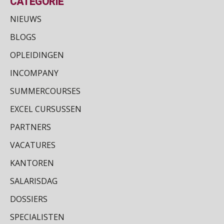
CATEGORIE
SEP
MOCuitgevers
Salarisadministrateur – Amersfoort
NIEUWS
aaff
Online cursus Disfunctionerende werknemer: wat nu?
16
BLOGS
SEP
MOCuitgevers
OPLEIDINGEN
Payroll specialist
Training Grenzen aangeven met zelfvertrouwen en respect
17
Meijers makelaars in assurantiën
INCOMPANY
SEP
MOCuitgevers
SUMMERCOURSES
Zelfstandig Administrateur Elysee
Online cursus Auto, fiets en OV in de salarisadministratie
EXCEL CURSUSSEN
17
PIA Group
SEP
MOCuitgevers
PARTNERS
VACATURES
Praktijkdiploma loonadministratie (PDL)
17
SEP
SD Worx
KANTOREN
SALARISDAG
Cursus Samen sterk: efficiënte samenwerking tussen HR en salarisadministratie
17
DOSSIERS
SEP
MOCuitgevers
SPECIALISTEN