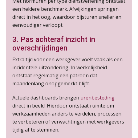
Met normuren per type dienstverlening ontstaat
Summercourse Update loonheffingen en arbeidsrecht
24
een heldere benchmark. Afwijkingen springen
AUG
MOCuitgevers
direct in het oog, waardoor bijsturen sneller en
eenvoudiger verloopt.
Summercourse: Kiezen en loslaten & een mindset die kansen ziet en vertrouwen geeft
25
AUG
MOCuitgevers
3. Pas achteraf inzicht in
overschrijdingen
Summercourse: Een mindset die kansen ziet en vertrouwen geeft
25
Extra tijd voor een werkgever voelt vaak als een
AUG
MOCuitgevers
incidentele uitzondering. In werkelijkheid
ontstaat regelmatig een patroon dat
Summercourse: Kiezen wat bij je past, loslaten wat je niet verder helpt
25
maandenlang onopgemerkt blijft.
AUG
MOCuitgevers
Actuele dashboards brengen
urenbesteding
Summercourse Werkkostenregeling
25
direct in beeld. Hierdoor ontstaat ruimte om
AUG
MOCuitgevers
werkzaamheden anders te verdelen, processen
te verbeteren of verwachtingen met werkgevers
Online Opleiding Praktijkdiploma Loonadministratie (PDL)
25
tijdig af te stemmen.
AUG
MOCuitgevers