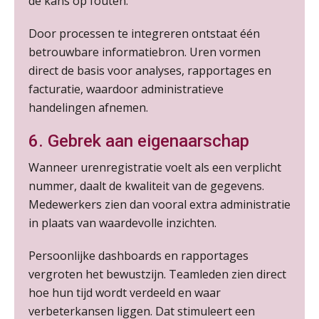
de kans op fouten.
AUG
Markus Verbeek Praehep
Door processen te integreren ontstaat één
Praktijkdiploma Loonadministratie (PDL®)
betrouwbare informatiebron. Uren vormen
31
AUG
Markus Verbeek Praehep
direct de basis voor analyses, rapportages en
facturatie, waardoor administratieve
handelingen afnemen.
Cursus Van salarisadministrateur naar beloningsadviseur (basis)
01
SEP
MOCuitgevers
6. Gebrek aan eigenaarschap
Online cursus Wwft voor salarisadministrateurs (inclusief praktijkmodellen)
Wanneer urenregistratie voelt als een verplicht
03
SEP
MOCuitgevers
nummer, daalt de kwaliteit van de gegevens.
Medewerkers zien dan vooral extra administratie
Online cursus Bedingen in de arbeidsovereenkomst
in plaats van waardevolle inzichten.
07
SEP
MOCuitgevers
Persoonlijke dashboards en rapportages
vergroten het bewustzijn. Teamleden zien direct
Online Excel training voor de salarisadministrateur (verdieping)
08
hoe hun tijd wordt verdeeld en waar
SEP
MOCuitgevers
verbeterkansen liggen. Dat stimuleert een