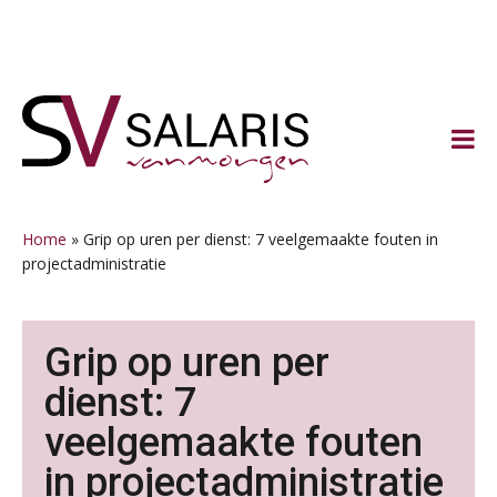
Spring
Door
Spring
Spring
naar
naar
naar
naar
de
de
de
de
hoofdnavigatie
hoofd
eerste
voettekst
inhoud
sidebar
Home
»
Grip op uren per dienst: 7 veelgemaakte fouten in
projectadministratie
Grip op uren per
dienst: 7
veelgemaakte fouten
in projectadministratie