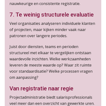
nauwkeurige en consistente registratie.
Tweedaagse online Excel training voor de salarisadministrateur (verdieping, specialisatie en AI)
08
SEP
MOCuitgevers
7. Te weinig structurele evaluatie
Veel organisaties analyseren individuele klanten
Cursus Samenwerken financiële- en salarisadministratie
09
of projecten, maar kijken minder vaak naar
SEP
MOCuitgevers
patronen over langere periodes.
Online cursus Disfunctionerende werknemer: wat nu?
16
Juist door diensten, teams en perioden
SEP
MOCuitgevers
structureel met elkaar te vergelijken ontstaan
waardevolle inzichten. Welke werkzaamheden
Training Grenzen aangeven met zelfvertrouwen en respect
17
leveren de meeste waarde op? Waar zit ruimte
SEP
MOCuitgevers
voor standaardisatie? Welke processen vragen
om aanpassing?
Online cursus Auto, fiets en OV in de salarisadministratie
17
SEP
MOCuitgevers
Van registratie naar regie
Projectadministratie biedt salarisprofessionals
Praktijkdiploma loonadministratie (PDL)
17
veel meer dan een overzicht van gewerkte uren.