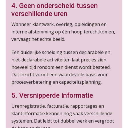
4. Geen onderscheid tussen
Summercourse Internationaal/grensoverschrijdend werken
verschillende uren
25
AUG
MOCuitgevers
Wanneer klantwerk, overleg, opleidingen en
interne afstemming op één hoop terechtkomen,
Opfriscursus PDL (NIRPA PE)
26
vervaagt het echte beeld.
AUG
Markus Verbeek Praehep
Een duidelijke scheiding tussen declarabele en
Summercourse Impact en invloed van AI op de salarisverwerking (basis)
26
niet-declarabele activiteiten laat precies zien
AUG
MOCuitgevers
hoeveel tijd rondom een dienst wordt besteed.
Dat inzicht vormt een waardevolle basis voor
Summercourse Impact en invloed van AI op de salarisverwerking (verdieping)
27
procesverbetering en capaciteitsplanning.
AUG
MOCuitgevers
5. Versnipperde informatie
Online Vakopleiding Payroll Services (VPS)
28
Urenregistratie, facturatie, rapportages en
AUG
MOCuitgevers
klantinformatie kennen nog vaak verschillende
systemen. Dat leidt tot dubbel werk en vergroot
Opfriscursus VPS (NIRPA PE)
28