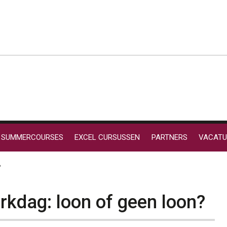
SUMMERCOURSES
EXCEL CURSUSSEN
PARTNERS
VACATU
?
rkdag: loon of geen loon?