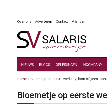
Spring
Door
Spring
Spring
Over ons
Adverteren
Contact
Vrienden
naar
naar
naar
naar
de
de
de
de
hoofdnavigatie
hoofd
eerste
voettekst
inhoud
sidebar
NIEUWS
BLOGS
OPLEIDINGEN
INCOMPANY
Home
»
Bloemetje op eerste werkdag: loon of geen loon
Bloemetje op eerste we