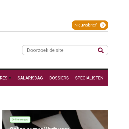
24
SEP
MOCuitgevers
Hoe behoud je financiële
talenten in een krappe
arbeidsmarkt?
Cursus Inkomstenbelasting voor de salarisadministrateur
29
Nieuwsbrief
Onterechte
SEP
MOCuitgevers
transitievergoeding
terugbetaald krijgen
Online Excel training voor de salarisadministrateur (specialisatie en AI)
30
Grip op uren per dienst: 7
Doorzoek
veelgemaakte fouten in
SEP
MOCuitgevers
projectadministratie
de
site
Online cursus Werkkostenregeling
01
OKT
MOCuitgevers
RES
SALARISDAG
DOSSIERS
SPECIALISTEN
De impact van AI op de
salarisadministratie: hoe
Online cursus Groene arbeidsvoorwaarden en de gevolgen voor de loonheffingen
05
bereid jij je voor?
OKT
MOCuitgevers
Cursus DGA verlonen
05
Werkdruk drempel voor
OKT
MOCuitgevers
verlofopname, duurzame
inzetbaarheid meer dan