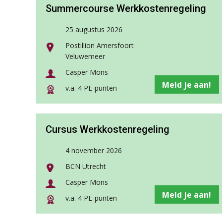
Summercourse Werkkostenregeling
25 augustus 2026
Postillion Amersfoort
Veluwemeer
Casper Mons
Meld je aan!
v.a. 4 PE-punten
Cursus Werkkostenregeling
4 november 2026
BCN Utrecht
Casper Mons
Meld je aan!
v.a. 4 PE-punten