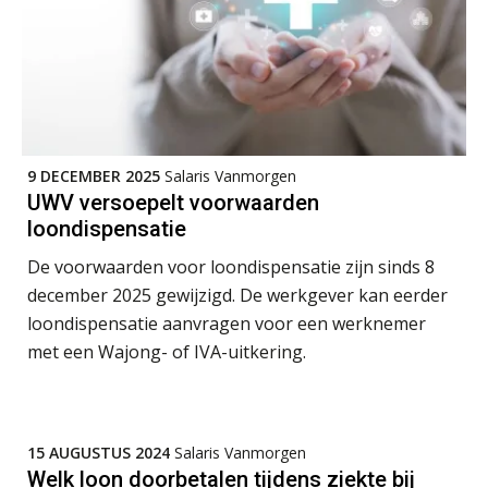
Summercourse: Kiezen en loslaten & een mindset die kansen ziet en vertrouwen geeft
25
AUG
MOCuitgevers
Summercourse: Een mindset die kansen ziet en vertrouwen geeft
25
AUG
MOCuitgevers
9 DECEMBER 2025
Salaris Vanmorgen
Summercourse: Kiezen wat bij je past, loslaten wat je niet verder helpt
UWV versoepelt voorwaarden
25
AUG
MOCuitgevers
loondispensatie
De voorwaarden voor loondispensatie zijn sinds 8
Summercourse Werkkostenregeling
25
december 2025 gewijzigd. De werkgever kan eerder
AUG
MOCuitgevers
loondispensatie aanvragen voor een werknemer
met een Wajong- of IVA-uitkering.
Online Opleiding Praktijkdiploma Loonadministratie (PDL)
25
AUG
MOCuitgevers
15 AUGUSTUS 2024
Salaris Vanmorgen
Summercourse Internationaal/grensoverschrijdend werken
25
Welk loon doorbetalen tijdens ziekte bij