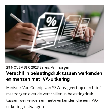
Cursus Samenwerken financiële- en salarisadministratie
09
SEP
MOCuitgevers
Online cursus Disfunctionerende werknemer: wat nu?
16
SEP
MOCuitgevers
Training Grenzen aangeven met zelfvertrouwen en respect
17
SEP
MOCuitgevers
28 NOVEMBER 2023
Salaris Vanmorgen
Online cursus Auto, fiets en OV in de salarisadministratie
17
Verschil in belastingdruk tussen werkenden
SEP
MOCuitgevers
en mensen met IVA-uitkering
Praktijkdiploma loonadministratie (PDL)
Minister Van Gennip van SZW reageert op een brief
17
SEP
SD Worx
met zorgen over de verschillen in belastingdruk
tussen werkenden en niet-werkenden die een IVA-
uitkering ontvangen.
Cursus Samen sterk: efficiënte samenwerking tussen HR en salarisadministratie
17