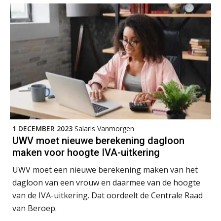
Praktijkdiploma Loonadministratie (PDL®)
31
AUG
Markus Verbeek Praehep
Cursus Van salarisadministrateur naar beloningsadviseur (basis)
01
SEP
MOCuitgevers
Online cursus Wwft voor salarisadministrateurs (inclusief praktijkmodellen)
03
SEP
MOCuitgevers
Online cursus Bedingen in de arbeidsovereenkomst
07
1 DECEMBER 2023
Salaris Vanmorgen
SEP
MOCuitgevers
UWV moet nieuwe berekening dagloon
maken voor hoogte IVA-uitkering
Online Excel training voor de salarisadministrateur (verdieping)
08
UWV moet een nieuwe berekening maken van het
SEP
MOCuitgevers
dagloon van een vrouw en daarmee van de hoogte
van de IVA-uitkering. Dat oordeelt de Centrale Raad
Tweedaagse online Excel training voor de salarisadministrateur (verdieping, specialisatie en AI)
08
van Beroep.
SEP
MOCuitgevers