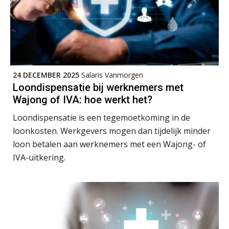
AUG
Markus Verbeek Praehep
HBO Programma Manager Payroll Services & Benefits
14
AUG
Markus Verbeek Praehep
24 DECEMBER 2025
Salaris Vanmorgen
Module Arbeidsrecht en Sociale Zekerheid VPS
17
Loondispensatie bij werknemers met
AUG
Markus Verbeek Praehep
Wajong of IVA: hoe werkt het?
Loondispensatie is een tegemoetkoming in de
Module Loonheffingen PDL
20
loonkosten. Werkgevers mogen dan tijdelijk minder
AUG
Markus Verbeek Praehep
loon betalen aan werknemers met een Wajong- of
IVA-uitkering.
Module Loonheffingen VPS
24
AUG
Markus Verbeek Praehep
Summercourse Update loonheffingen en arbeidsrecht
24
AUG
MOCuitgevers