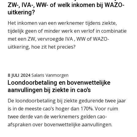
AUG
MOCuitgevers
ZW-, IVA-, WW- of welk inkomen bij WAZO-
uitkering?
Opfriscursus PDL (NIRPA PE)
26
Het inkomen van een werknemer tijdens ziekte,
AUG
Markus Verbeek Praehep
tijdelijk geen of minder werk en verlof in combinatie
met een ZW, vervroegde IVA , WW of WAZO-
Summercourse Impact en invloed van AI op de salarisverwerking (basis)
26
uitkering, hoe zit het precies?
AUG
MOCuitgevers
Summercourse Impact en invloed van AI op de salarisverwerking (verdieping)
27
AUG
MOCuitgevers
8 JULI 2024
Salaris Vanmorgen
Loondoorbetaling en bovenwettelijke
aanvullingen bij ziekte in cao’s
Online Vakopleiding Payroll Services (VPS)
28
AUG
MOCuitgevers
De loondoorbetaling bij ziekte gedurende twee jaar
is in de meeste cao’s hoger dan 170%. Voor ruim
Opfriscursus VPS (NIRPA PE)
28
twee derde van de werknemers gelden cao-
AUG
Markus Verbeek Praehep
afspraken over bovenwettelijke aanvullingen.