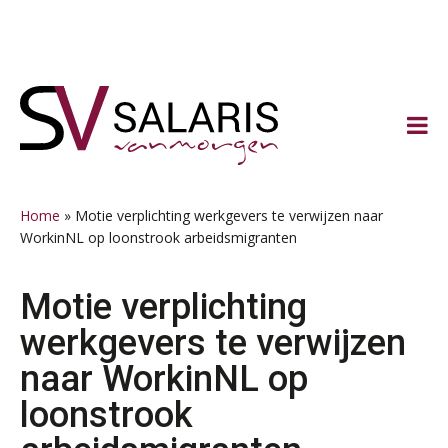
Spring
Door
Spring
Spring
naar
naar
naar
naar
de
de
de
de
hoofdnavigatie
hoofd
eerste
voettekst
inhoud
sidebar
Home
»
Motie verplichting werkgevers te verwijzen naar
WorkinNL op loonstrook arbeidsmigranten
Motie verplichting
werkgevers te verwijzen
naar WorkinNL op
loonstrook