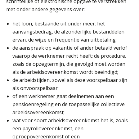
schriftelijke of elektronische opgave te verstrekken
Summercourse Update loonheffingen en arbeidsrecht
24
met onder andere gegevens over:
AUG
MOCuitgevers
het loon, bestaande uit onder meer: het
Summercourse: Kiezen en loslaten & een mindset die kansen ziet en vertrouwen geeft
aanvangsbedrag, de afzonderlijke bestanddelen
25
AUG
MOCuitgevers
ervan, de wijze en frequentie van uitbetaling;
de aanspraak op vakantie of ander betaald verlof
Summercourse: Een mindset die kansen ziet en vertrouwen geeft
waarop de werknemer recht heeft; de procedure,
25
AUG
MOCuitgevers
zoals de opzegtermijn, die gevolgd moet worden
als de arbeidsovereenkomst wordt beëindigd;
Summercourse: Kiezen wat bij je past, loslaten wat je niet verder helpt
de arbeidstijden, zowel als deze voorspelbaar zijn
25
AUG
MOCuitgevers
als onvoorspelbaar;
of een werknemer gaat deelnemen aan een
pensioenregeling en de toepasselijke collectieve
Summercourse Werkkostenregeling
25
arbeidsovereenkomst;
AUG
MOCuitgevers
wat voor soort arbeidsovereenkomst het is, zoals
een payrollovereenkomst, een
Online Opleiding Praktijkdiploma Loonadministratie (PDL)
25
oproepovereenkomst of een
AUG
MOCuitgevers