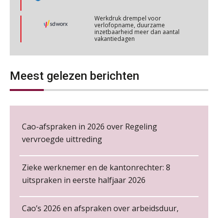
Werkdruk drempel voor
verlofopname, duurzame
Cursus Wwft en AI
05
inzetbaarheid meer dan aantal
NOV
MOCuitgevers
vakantiedagen
Aanpassingen Wet toekomst
pensioenen, de tijd dringt!
Online cursus Regeling vervroegde uittreding/zwaar werk en Wet bedrag ineens
06
NOV
MOCuitgevers
Meest gelezen berichten
Wie alles ziet, draagt alles: de
ongemakkelijke positie van payroll
Loonbeslag in de praktijk, wat moet je als werkgever weten en doen?
12
NOV
MOCuitgevers
Cao-afspraken in 2026 over Regeling
Cursus Copilot in Office (gevorderden)
12
vervroegde uittreding
De kracht van complimenten op de
NOV
MOCuitgevers
werkvloer
Zieke werknemer en de kantonrechter: 8
Online cursus Verplichte toepassing cao en pensioen
18
uitspraken in eerste halfjaar 2026
NOV
MOCuitgevers
Cao’s 2026 en afspraken over arbeidsduur,
Online training Power Pivot (SUPER Draaitabel)
20