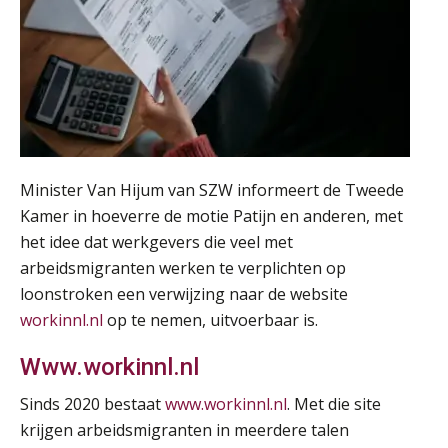
Minister Van Hijum van SZW informeert de Tweede
Kamer in hoeverre de motie Patijn en anderen, met
het idee dat werkgevers die veel met
arbeidsmigranten werken te verplichten op
loonstroken een verwijzing naar de website
workinnl.nl
op te nemen, uitvoerbaar is.
Www.workinnl.nl
Sinds 2020 bestaat
www.workinnl.nl
. Met die site
krijgen arbeidsmigranten in meerdere talen
Lonen in de Jaarrekening (NIRPA PE)
07