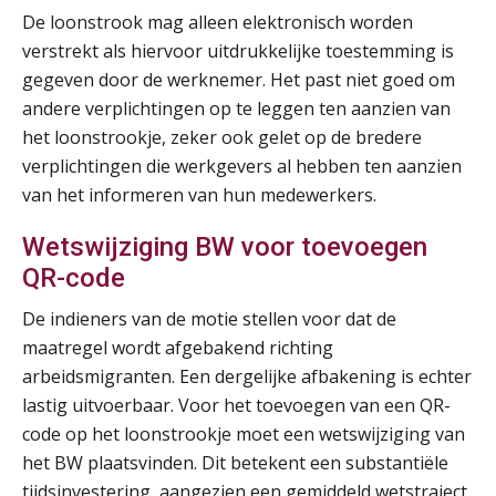
Opfriscursus VPS (NIRPA PE)
28
De loonstrook mag alleen elektronisch worden
AUG
Markus Verbeek Praehep
verstrekt als hiervoor uitdrukkelijke toestemming is
gegeven door de werknemer. Het past niet goed om
Praktijkdiploma Loonadministratie (PDL®)
31
andere verplichtingen op te leggen ten aanzien van
AUG
Markus Verbeek Praehep
het loonstrookje, zeker ook gelet op de bredere
verplichtingen die werkgevers al hebben ten aanzien
Cursus Van salarisadministrateur naar beloningsadviseur (basis)
01
van het informeren van hun medewerkers.
SEP
MOCuitgevers
Wetswijziging BW voor toevoegen
Online cursus Wwft voor salarisadministrateurs (inclusief praktijkmodellen)
03
QR-code
SEP
MOCuitgevers
De indieners van de motie stellen voor dat de
maatregel wordt afgebakend richting
Online cursus Bedingen in de arbeidsovereenkomst
07
arbeidsmigranten. Een dergelijke afbakening is echter
SEP
MOCuitgevers
lastig uitvoerbaar. Voor het toevoegen van een QR-
code op het loonstrookje moet een wetswijziging van
Online Excel training voor de salarisadministrateur (verdieping)
08
het BW plaatsvinden. Dit betekent een substantiële
SEP
MOCuitgevers
tijdsinvestering, aangezien een gemiddeld wetstraject