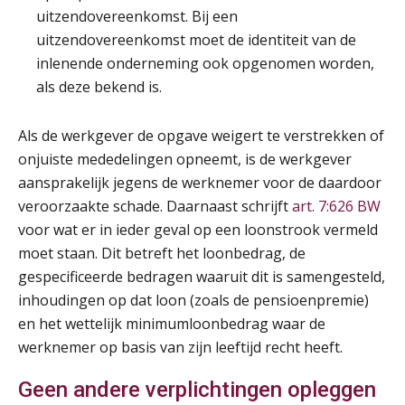
uitzendovereenkomst. Bij een
uitzendovereenkomst moet de identiteit van de
Summercourse Internationaal/grensoverschrijdend werken
25
inlenende onderneming ook opgenomen worden,
AUG
MOCuitgevers
als deze bekend is.
Opfriscursus PDL (NIRPA PE)
26
Als de werkgever de opgave weigert te verstrekken of
AUG
Markus Verbeek Praehep
onjuiste mededelingen opneemt, is de werkgever
aansprakelijk jegens de werknemer voor de daardoor
Summercourse Impact en invloed van AI op de salarisverwerking (basis)
26
veroorzaakte schade. Daarnaast schrijft
art. 7:626 BW
AUG
MOCuitgevers
voor wat er in ieder geval op een loonstrook vermeld
moet staan. Dit betreft het loonbedrag, de
Summercourse Impact en invloed van AI op de salarisverwerking (verdieping)
27
gespecificeerde bedragen waaruit dit is samengesteld,
AUG
MOCuitgevers
inhoudingen op dat loon (zoals de pensioenpremie)
en het wettelijk minimumloonbedrag waar de
Online Vakopleiding Payroll Services (VPS)
28
werknemer op basis van zijn leeftijd recht heeft.
AUG
MOCuitgevers
Geen andere verplichtingen opleggen