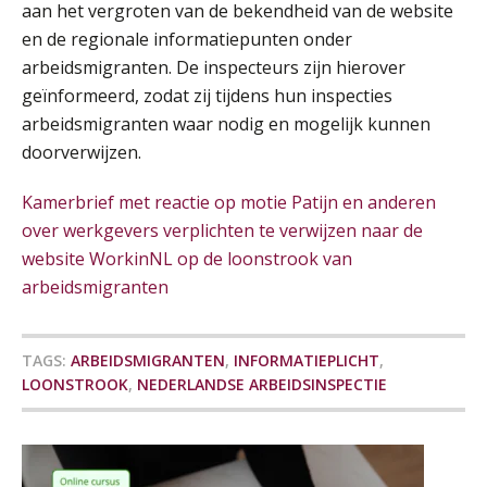
aan het vergroten van de bekendheid van de website
SEP
SD Worx
en de regionale informatiepunten onder
arbeidsmigranten. De inspecteurs zijn hierover
Cursus Samen sterk: efficiënte samenwerking tussen HR en salarisadministratie
17
geïnformeerd, zodat zij tijdens hun inspecties
SEP
MOCuitgevers
arbeidsmigranten waar nodig en mogelijk kunnen
doorverwijzen.
Pensioen voor de salarisprofessional: ontdek welke verdieping bij jou past
21
SEP
MOCuitgevers
Kamerbrief met reactie op motie Patijn en anderen
over werkgevers verplichten te verwijzen naar de
Online cursus Zzp’er, de Wet DBA en schijnzelfstandigheid
24
website WorkinNL op de loonstrook van
SEP
MOCuitgevers
De mensen achter de loonstrook: in
arbeidsmigranten
gesprek met Susan Hendriks
Online Excel training voor de salarisadministrateur (basis)
24
Je helpt klanten met hun
SEP
MOCuitgevers
TAGS:
ARBEIDSMIGRANTEN
,
INFORMATIEPLICHT
,
administratie — maar hoe zit het met
die van jouzelf?
LOONSTROOK
,
NEDERLANDSE ARBEIDSINSPECTIE
Cursus Inkomstenbelasting voor de salarisadministrateur
29
Hoe behoud je financiële talenten in
een krappe arbeidsmarkt?
SEP
MOCuitgevers