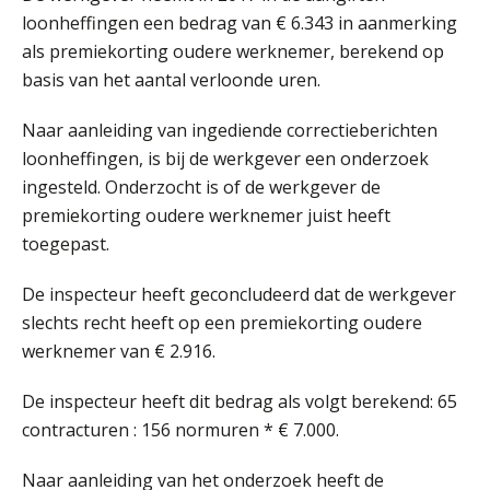
AUG
Markus Verbeek Praehep
loonheffingen een bedrag van € 6.343 in aanmerking
als premiekorting oudere werknemer, berekend op
Summercourse Update loonheffingen en arbeidsrecht
24
basis van het aantal verloonde uren.
AUG
MOCuitgevers
Naar aanleiding van ingediende correctieberichten
loonheffingen, is bij de werkgever een onderzoek
Summercourse: Kiezen en loslaten & een mindset die kansen ziet en vertrouwen geeft
25
ingesteld. Onderzocht is of de werkgever de
AUG
MOCuitgevers
premiekorting oudere werknemer juist heeft
toegepast.
Summercourse: Een mindset die kansen ziet en vertrouwen geeft
25
AUG
MOCuitgevers
De inspecteur heeft geconcludeerd dat de werkgever
slechts recht heeft op een premiekorting oudere
Summercourse: Kiezen wat bij je past, loslaten wat je niet verder helpt
25
werknemer van € 2.916.
AUG
MOCuitgevers
De inspecteur heeft dit bedrag als volgt berekend: 65
Summercourse Werkkostenregeling
25
contracturen : 156 normuren * € 7.000.
AUG
MOCuitgevers
Naar aanleiding van het onderzoek heeft de