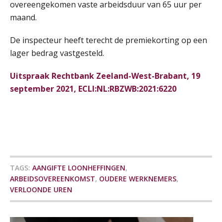
overeengekomen vaste arbeidsduur van 65 uur per
Praktijkdiploma loonadministratie (PDL)
maand.
17
SEP
SD Worx
De inspecteur heeft terecht de premiekorting op een
lager bedrag vastgesteld.
Cursus Samen sterk: efficiënte samenwerking tussen HR en salarisadministratie
17
SEP
MOCuitgevers
Uitspraak Rechtbank Zeeland-West-Brabant, 19
september 2021, ECLI:NL:RBZWB:2021:6220
Pensioen voor de salarisprofessional: ontdek welke verdieping bij jou past
21
SEP
MOCuitgevers
Online cursus Zzp’er, de Wet DBA en schijnzelfstandigheid
24
SEP
MOCuitgevers
De mensen achter de loonstrook: in
gesprek met Susan Hendriks
TAGS:
AANGIFTE LOONHEFFINGEN
,
Online Excel training voor de salarisadministrateur (basis)
24
ARBEIDSOVEREENKOMST
,
OUDERE WERKNEMERS
,
Je helpt klanten met hun
SEP
MOCuitgevers
administratie — maar hoe zit het met
VERLOONDE UREN
die van jouzelf?
Cursus Inkomstenbelasting voor de salarisadministrateur
29
Hoe behoud je financiële talenten in