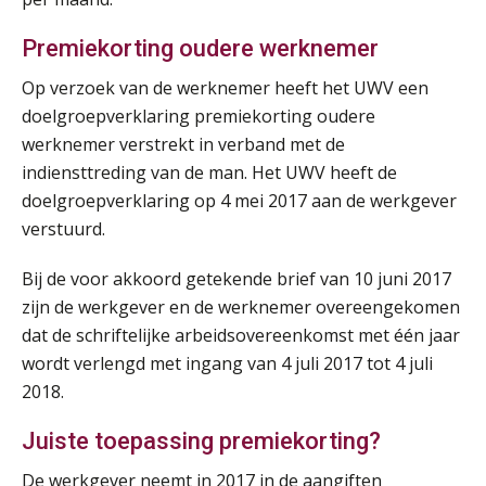
Lonen in de Jaarrekening (NIRPA PE)
07
Premiekorting oudere werknemer
AUG
Markus Verbeek Praehep
Op verzoek van de werknemer heeft het UWV een
doelgroepverklaring premiekorting oudere
Practical Diploma in Payroll Administration (PDL®)
11
werknemer verstrekt in verband met de
AUG
Markus Verbeek Praehep
indiensttreding van de man. Het UWV heeft de
doelgroepverklaring op 4 mei 2017 aan de werkgever
HBO Programma Manager Payroll Services & Benefits
14
verstuurd.
AUG
Markus Verbeek Praehep
Bij de voor akkoord getekende brief van 10 juni 2017
Module Arbeidsrecht en Sociale Zekerheid VPS
17
zijn de werkgever en de werknemer overeengekomen
AUG
Markus Verbeek Praehep
dat de schriftelijke arbeidsovereenkomst met één jaar
wordt verlengd met ingang van 4 juli 2017 tot 4 juli
Module Loonheffingen PDL
20
2018.
AUG
Markus Verbeek Praehep
Juiste toepassing premiekorting?
Module Loonheffingen VPS
24
De werkgever neemt in 2017 in de aangiften