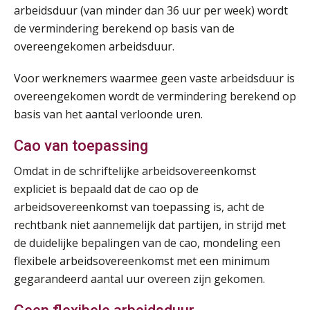
arbeidsduur (van minder dan 36 uur per week) wordt
de vermindering berekend op basis van de
Opfriscursus VPS (NIRPA PE)
28
overeengekomen arbeidsduur.
AUG
Markus Verbeek Praehep
Voor werknemers waarmee geen vaste arbeidsduur is
Praktijkdiploma Loonadministratie (PDL®)
31
overeengekomen wordt de vermindering berekend op
AUG
Markus Verbeek Praehep
basis van het aantal verloonde uren.
Cao van toepassing
Cursus Van salarisadministrateur naar beloningsadviseur (basis)
01
SEP
MOCuitgevers
Omdat in de schriftelijke arbeidsovereenkomst
expliciet is bepaald dat de cao op de
Online cursus Wwft voor salarisadministrateurs (inclusief praktijkmodellen)
03
arbeidsovereenkomst van toepassing is, acht de
SEP
MOCuitgevers
rechtbank niet aannemelijk dat partijen, in strijd met
de duidelijke bepalingen van de cao, mondeling een
Online cursus Bedingen in de arbeidsovereenkomst
07
flexibele arbeidsovereenkomst met een minimum
SEP
MOCuitgevers
gegarandeerd aantal uur overeen zijn gekomen.