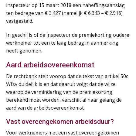
inspecteur op 15 maart 2018 een naheffingsaanslag
Online Opleiding Praktijkdiploma Loonadministratie (PDL)
25
ten bedrage van € 3.427 (namelijk € 6.343 – € 2.916)
AUG
MOCuitgevers
vastgesteld.
Summercourse Internationaal/grensoverschrijdend werken
25
In geschil is of de inspecteur de premiekorting oudere
AUG
MOCuitgevers
werknemer tot een te laag bedrag in aanmerking
heeft genomen.
Opfriscursus PDL (NIRPA PE)
26
AUG
Markus Verbeek Praehep
Aard arbeidsovereenkomst
De rechtbank stelt voorop dat de tekst van artikel 50c
Summercourse Impact en invloed van AI op de salarisverwerking (basis)
26
Wfsv duidelijk is en dat daaruit volgt dat de wijze
AUG
MOCuitgevers
waarop de vermindering van de premiekorting
berekend moet worden, verschilt al naar gelang de
Summercourse Impact en invloed van AI op de salarisverwerking (verdieping)
27
aard van de arbeidsovereenkomst.
AUG
MOCuitgevers
Vast overeengekomen arbeidsduur?
Online Vakopleiding Payroll Services (VPS)
28
Voor werknemers met een vast overeengekomen
AUG
MOCuitgevers