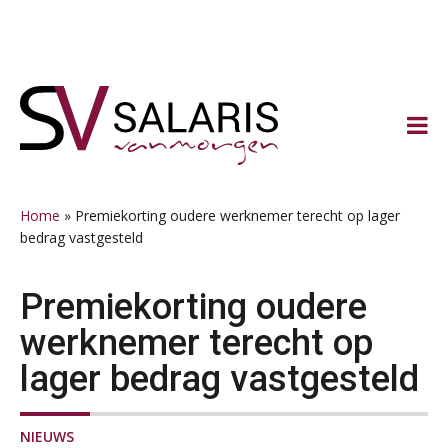
Spring
Door
Spring
Spring
naar
naar
naar
naar
de
de
de
de
hoofdnavigatie
hoofd
eerste
voettekst
inhoud
sidebar
Home
»
Premiekorting oudere werknemer terecht op lager
bedrag vastgesteld
Premiekorting oudere
werknemer terecht op
lager bedrag vastgesteld
NIEUWS