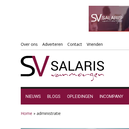
Spring
Door
Spring
Spring
Over ons
Adverteren
Contact
Vrienden
naar
naar
naar
naar
de
de
de
de
hoofdnavigatie
hoofd
eerste
voettekst
inhoud
sidebar
NIEUWS
BLOGS
OPLEIDINGEN
INCOMPANY
Home
»
administratie