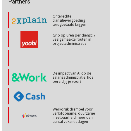
26
Partners
transitievergoeding
terugbetaald krijgen
OKT
MOCuitgevers
Grip op uren per dienst: 7
veelgemaakte fouten in
Online cursus Ontslag van A tot Z, voorkom fouten en kosten
26
projectadministratie
OKT
MOCuitgevers
Cursus Internationaal/grensoverschrijdend werken
27
OKT
MOCuitgevers
De impact van AI op de
salarisadministratie: hoe
bereid jij je voor?
Cursus Copilot in Office (basis)
28
OKT
MOCuitgevers
Werkdruk drempel voor
Online cursus Personeel en AVG/privacy
29
verlofopname, duurzame
inzetbaarheid meer dan
OKT
MOCuitgevers
aantal vakantiedagen
Aanpassingen Wet toekomst
Online cursus omtrent pensioenactualiteiten
03
pensioenen, de tijd dringt!
NOV
MOCuitgevers
Wie alles ziet, draagt alles: de