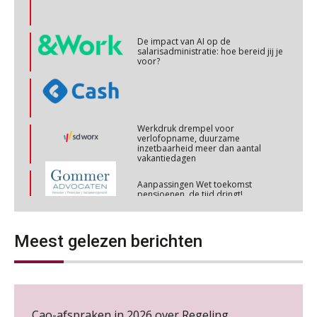
03
NOV
MOCuitgevers
De impact van AI op de
salarisadministratie: hoe bereid jij je
voor?
Cursus Werkkostenregeling
04
NOV
MOCuitgevers
Cursus Wwft en AI
Werkdruk drempel voor
05
verlofopname, duurzame
NOV
MOCuitgevers
inzetbaarheid meer dan aantal
vakantiedagen
Online cursus Regeling vervroegde uittreding/zwaar werk en Wet bedrag ineens
Aanpassingen Wet toekomst
06
pensioenen, de tijd dringt!
NOV
MOCuitgevers
Wie alles ziet, draagt alles: de
Loonbeslag in de praktijk, wat moet je als werkgever weten en doen?
ongemakkelijke positie van payroll
12
Meest gelezen berichten
NOV
MOCuitgevers
Cursus Copilot in Office (gevorderden)
12
NOV
MOCuitgevers
De kracht van complimenten op de
Cao-afspraken in 2026 over Regeling
werkvloer