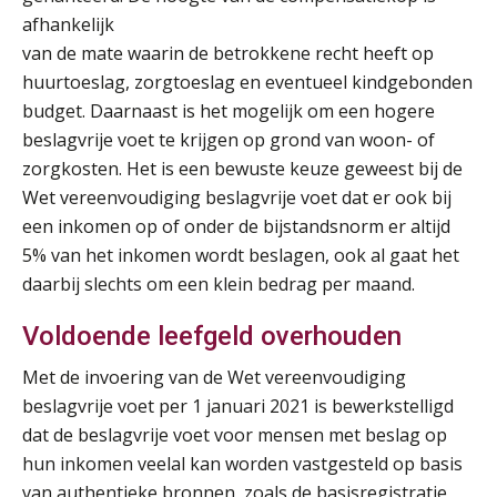
afhankelijk
van de mate waarin de betrokkene recht heeft op
huurtoeslag, zorgtoeslag en eventueel kindgebonden
budget. Daarnaast is het mogelijk om een hogere
beslagvrije voet te krijgen op grond van woon- of
zorgkosten. Het is een bewuste keuze geweest bij de
Wet vereenvoudiging beslagvrije voet dat er ook bij
Practical Diploma in Payroll Administration (PDL®)
11
een inkomen op of onder de bijstandsnorm er altijd
AUG
Markus Verbeek Praehep
5% van het inkomen wordt beslagen, ook al gaat het
daarbij slechts om een klein bedrag per maand.
HBO Programma Manager Payroll Services & Benefits
14
AUG
Markus Verbeek Praehep
Voldoende leefgeld overhouden
Met de invoering van de Wet vereenvoudiging
Module Arbeidsrecht en Sociale Zekerheid VPS
17
beslagvrije voet per 1 januari 2021 is bewerkstelligd
AUG
Markus Verbeek Praehep
dat de beslagvrije voet voor mensen met beslag op
hun inkomen veelal kan worden vastgesteld op basis
Module Loonheffingen PDL
20
van authentieke bronnen, zoals de basisregistratie