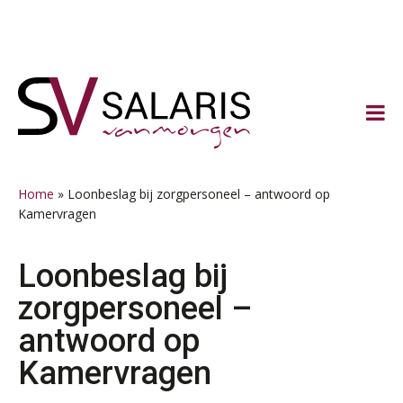
Spring
Door
Spring
Spring
naar
naar
naar
naar
de
de
de
de
hoofdnavigatie
hoofd
eerste
voettekst
inhoud
sidebar
Home
»
Loonbeslag bij zorgpersoneel – antwoord op
Kamervragen
Loonbeslag bij
zorgpersoneel –
antwoord op
Kamervragen