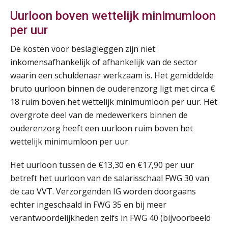
Uurloon boven wettelijk minimumloon
Online Vakopleiding Payroll Services (VPS)
28
per uur
AUG
MOCuitgevers
De kosten voor beslagleggen zijn niet
inkomensafhankelijk of afhankelijk van de sector
Opfriscursus VPS (NIRPA PE)
28
waarin een schuldenaar werkzaam is. Het gemiddelde
AUG
Markus Verbeek Praehep
bruto uurloon binnen de ouderenzorg ligt met circa €
18 ruim boven het wettelijk minimumloon per uur. Het
Praktijkdiploma Loonadministratie (PDL®)
31
overgrote deel van de medewerkers binnen de
AUG
Markus Verbeek Praehep
ouderenzorg heeft een uurloon ruim boven het
wettelijk minimumloon per uur.
Cursus Van salarisadministrateur naar beloningsadviseur (basis)
01
SEP
MOCuitgevers
Het uurloon tussen de €13,30 en €17,90 per uur
betreft het uurloon van de salarisschaal FWG 30 van
Online cursus Wwft voor salarisadministrateurs (inclusief praktijkmodellen)
03
de cao VVT. Verzorgenden IG worden doorgaans
SEP
MOCuitgevers
echter ingeschaald in FWG 35 en bij meer
verantwoordelijkheden zelfs in FWG 40 (bijvoorbeeld
Online cursus Bedingen in de arbeidsovereenkomst