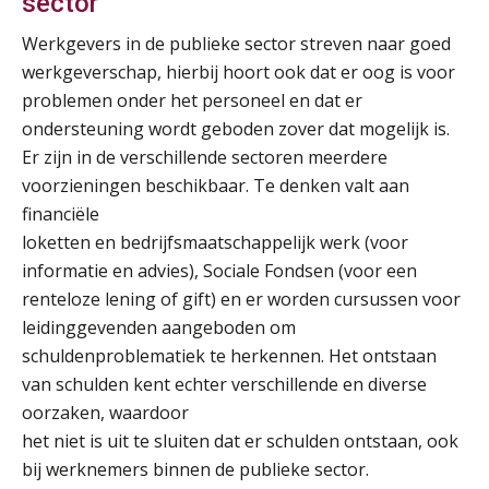
sector
Online cursus Auto, fiets en OV in de salarisadministratie
17
Werkgevers in de publieke sector streven naar goed
SEP
MOCuitgevers
werkgeverschap, hierbij hoort ook dat er oog is voor
problemen onder het personeel en dat er
Praktijkdiploma loonadministratie (PDL)
17
ondersteuning wordt geboden zover dat mogelijk is.
SEP
SD Worx
Er zijn in de verschillende sectoren meerdere
voorzieningen beschikbaar. Te denken valt aan
Cursus Samen sterk: efficiënte samenwerking tussen HR en salarisadministratie
17
financiële
SEP
MOCuitgevers
loketten en bedrijfsmaatschappelijk werk (voor
informatie en advies), Sociale Fondsen (voor een
Pensioen voor de salarisprofessional: ontdek welke verdieping bij jou past
21
renteloze lening of gift) en er worden cursussen voor
SEP
MOCuitgevers
leidinggevenden aangeboden om
schuldenproblematiek te herkennen. Het ontstaan
Online cursus Zzp’er, de Wet DBA en schijnzelfstandigheid
van schulden kent echter verschillende en diverse
24
SEP
MOCuitgevers
oorzaken, waardoor
het niet is uit te sluiten dat er schulden ontstaan, ook
De mensen achter de loonstrook: in
gesprek met Susan Hendriks
Online Excel training voor de salarisadministrateur (basis)
bij werknemers binnen de publieke sector.
24