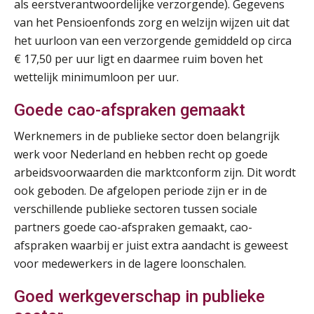
07
als eerstverantwoordelijke verzorgende). Gegevens
SEP
MOCuitgevers
van het Pensioenfonds zorg en welzijn wijzen uit dat
het uurloon van een verzorgende gemiddeld op circa
Online Excel training voor de salarisadministrateur (verdieping)
08
€ 17,50 per uur ligt en daarmee ruim boven het
SEP
MOCuitgevers
wettelijk minimumloon per uur.
Goede cao-afspraken gemaakt
Tweedaagse online Excel training voor de salarisadministrateur (verdieping, specialisatie en AI)
08
SEP
MOCuitgevers
Werknemers in de publieke sector doen belangrijk
werk voor Nederland en hebben recht op goede
Cursus Samenwerken financiële- en salarisadministratie
09
arbeidsvoorwaarden die marktconform zijn. Dit wordt
SEP
MOCuitgevers
ook geboden. De afgelopen periode zijn er in de
verschillende publieke sectoren tussen sociale
Online cursus Disfunctionerende werknemer: wat nu?
16
partners goede cao-afspraken gemaakt, cao-
SEP
MOCuitgevers
afspraken waarbij er juist extra aandacht is geweest
voor medewerkers in de lagere loonschalen.
Training Grenzen aangeven met zelfvertrouwen en respect
17
Goed werkgeverschap in publieke
SEP
MOCuitgevers