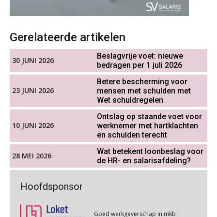
Cursus WAZO – verlofvormen
Werkdruk drempel voor
06
verlofopname, duurzame
OKT
MOCuitgevers
inzetbaarheid meer dan aantal
vakantiedagen
Gerelateerde artikelen
Online training Power Query voor HR en salarisadministrateurs
Aanpassingen Wet toekomst
06
pensioenen, de tijd dringt!
Beslagvrije voet: nieuwe
OKT
MOCuitgevers
30 JUNI 2026
bedragen per 1 juli 2026
Wie alles ziet, draagt alles: de
Betere bescherming voor
Online cursus Internationaal thuiswerken en vaste inrichting na 2025 OESO modelverdrag update
ongemakkelijke positie van payroll
07
23 JUNI 2026
mensen met schulden met
OKT
MOCuitgevers
Wet schuldregelen
Ontslag op staande voet voor
Cursus Van salarisadministrateur naar beloningsadviseur (verdieping)
07
10 JUNI 2026
werknemer met hartklachten
OKT
MOCuitgevers
en schulden terecht
De kracht van complimenten op de
werkvloer
Wat betekent loonbeslag voor
28 MEI 2026
Online cursus Nog meer bedingen in de arbeidsovereenkomst
de HR- en salarisafdeling?
08
OKT
MOCuitgevers
Goed werkgeverschap in mkb
Hoofdsponsor
geremd door administratieve druk
Online cursus Update loonheffingen en arbeidsrecht
08
OKT
MOCuitgevers
Goed werkgeverschap in mkb