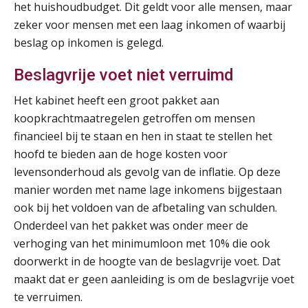
het huishoudbudget. Dit geldt voor alle mensen, maar
Summercourse Werkkostenregeling
25
zeker voor mensen met een laag inkomen of waarbij
AUG
MOCuitgevers
beslag op inkomen is gelegd.
Online Opleiding Praktijkdiploma Loonadministratie (PDL)
25
Beslagvrije voet niet verruimd
AUG
MOCuitgevers
Het kabinet heeft een groot pakket aan
koopkrachtmaatregelen getroffen om mensen
Summercourse Internationaal/grensoverschrijdend werken
25
financieel bij te staan en hen in staat te stellen het
AUG
MOCuitgevers
hoofd te bieden aan de hoge kosten voor
levensonderhoud als gevolg van de inflatie. Op deze
Opfriscursus PDL (NIRPA PE)
26
manier worden met name lage inkomens bijgestaan
AUG
Markus Verbeek Praehep
ook bij het voldoen van de afbetaling van schulden.
Onderdeel van het pakket was onder meer de
Summercourse Impact en invloed van AI op de salarisverwerking (basis)
26
verhoging van het minimumloon met 10% die ook
AUG
MOCuitgevers
doorwerkt in de hoogte van de beslagvrije voet. Dat
maakt dat er geen aanleiding is om de beslagvrije voet
Summercourse Impact en invloed van AI op de salarisverwerking (verdieping)
27
te verruimen.
AUG
MOCuitgevers