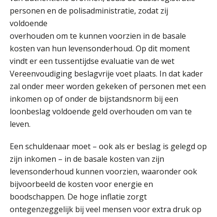
AUG
Markus Verbeek Praehep
personen en de polisadministratie, zodat zij
voldoende
Module Loonheffingen VPS
24
overhouden om te kunnen voorzien in de basale
AUG
Markus Verbeek Praehep
kosten van hun levensonderhoud. Op dit moment
vindt er een tussentijdse evaluatie van de wet
Summercourse Update loonheffingen en arbeidsrecht
24
Vereenvoudiging beslagvrije voet plaats. In dat kader
AUG
MOCuitgevers
zal onder meer worden gekeken of personen met een
inkomen op of onder de bijstandsnorm bij een
Summercourse: Kiezen en loslaten & een mindset die kansen ziet en vertrouwen geeft
25
loonbeslag voldoende geld overhouden om van te
AUG
MOCuitgevers
leven.
Summercourse: Een mindset die kansen ziet en vertrouwen geeft
Een schuldenaar moet – ook als er beslag is gelegd op
25
AUG
MOCuitgevers
zijn inkomen – in de basale kosten van zijn
levensonderhoud kunnen voorzien, waaronder ook
bijvoorbeeld de kosten voor energie en
Summercourse: Kiezen wat bij je past, loslaten wat je niet verder helpt
25
boodschappen. De hoge inflatie zorgt
AUG
MOCuitgevers
ontegenzeggelijk bij veel mensen voor extra druk op