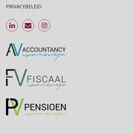
SEP
MOCuitgevers
PRIVACYBELEID
Online Excel training voor de salarisadministrateur (specialisatie en AI)
30
SEP
MOCuitgevers
Online cursus Werkkostenregeling
01
OKT
MOCuitgevers
Online cursus Groene arbeidsvoorwaarden en de gevolgen voor de loonheffingen
05
OKT
MOCuitgevers
Cursus DGA verlonen
05
OKT
MOCuitgevers
Cursus WAZO – verlofvormen
06
OKT
MOCuitgevers