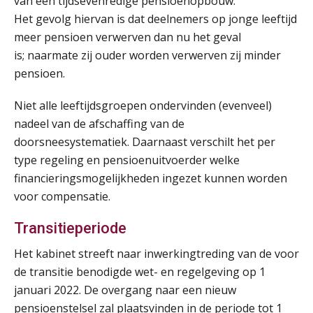
van een tijdsevenredige pensioenopbouw.
Module Loonheffingen VPS
Het gevolg hiervan is dat deelnemers op jonge leeftijd
24
AUG
Markus Verbeek Praehep
meer pensioen verwerven dan nu het geval
is; naarmate zij ouder worden verwerven zij minder
pensioen.
Summercourse Update loonheffingen en arbeidsrecht
24
AUG
MOCuitgevers
Niet alle leeftijdsgroepen ondervinden (evenveel)
nadeel van de afschaffing van de
Summercourse: Kiezen en loslaten & een mindset die kansen ziet en vertrouwen geeft
25
doorsneesystematiek. Daarnaast verschilt het per
AUG
MOCuitgevers
type regeling en pensioenuitvoerder welke
financieringsmogelijkheden ingezet kunnen worden
Summercourse: Een mindset die kansen ziet en vertrouwen geeft
25
voor compensatie.
AUG
MOCuitgevers
Transitieperiode
Summercourse: Kiezen wat bij je past, loslaten wat je niet verder helpt
25
Het kabinet streeft naar inwerkingtreding van de voor
AUG
MOCuitgevers
de transitie benodigde wet- en regelgeving op 1
januari 2022. De overgang naar een nieuw
Summercourse Werkkostenregeling
25
pensioenstelsel zal plaatsvinden in de periode tot 1