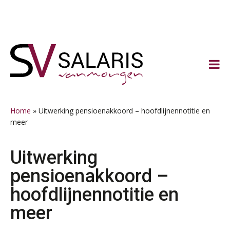
Spring
Door
Spring
Spring
naar
naar
naar
naar
de
de
de
de
hoofdnavigatie
hoofd
eerste
voettekst
inhoud
sidebar
Home
»
Uitwerking pensioenakkoord – hoofdlijnennotitie en
meer
Uitwerking
pensioenakkoord –
hoofdlijnennotitie en
meer