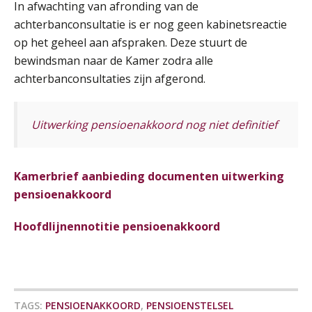
In afwachting van afronding van de
SEP
MOCuitgevers
achterbanconsultatie is er nog geen kabinetsreactie
op het geheel aan afspraken. Deze stuurt de
Praktijkdiploma loonadministratie (PDL)
17
bewindsman naar de Kamer zodra alle
SEP
SD Worx
achterbanconsultaties zijn afgerond.
Cursus Samen sterk: efficiënte samenwerking tussen HR en salarisadministratie
17
Uitwerking pensioenakkoord nog niet definitief
SEP
MOCuitgevers
Pensioen voor de salarisprofessional: ontdek welke verdieping bij jou past
21
Kamerbrief aanbieding documenten uitwerking
SEP
MOCuitgevers
pensioenakkoord
Online cursus Zzp’er, de Wet DBA en schijnzelfstandigheid
24
Hoofdlijnennotitie pensioenakkoord
SEP
MOCuitgevers
De mensen achter de loonstrook: in
gesprek met Susan Hendriks
Online Excel training voor de salarisadministrateur (basis)
24
Je helpt klanten met hun
SEP
MOCuitgevers
administratie — maar hoe zit het met
die van jouzelf?
TAGS:
PENSIOENAKKOORD
,
PENSIOENSTELSEL