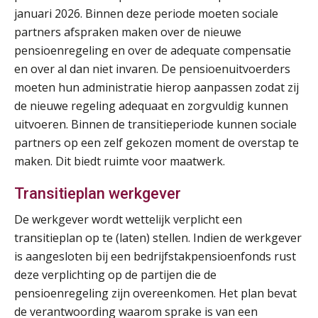
AUG
MOCuitgevers
januari 2026. Binnen deze periode moeten sociale
partners afspraken maken over de nieuwe
Online Opleiding Praktijkdiploma Loonadministratie (PDL)
25
pensioenregeling en over de adequate compensatie
AUG
MOCuitgevers
en over al dan niet invaren. De pensioenuitvoerders
moeten hun administratie hierop aanpassen zodat zij
Summercourse Internationaal/grensoverschrijdend werken
25
de nieuwe regeling adequaat en zorgvuldig kunnen
AUG
MOCuitgevers
uitvoeren. Binnen de transitieperiode kunnen sociale
partners op een zelf gekozen moment de overstap te
Opfriscursus PDL (NIRPA PE)
26
maken. Dit biedt ruimte voor maatwerk.
AUG
Markus Verbeek Praehep
Transitieplan werkgever
Summercourse Impact en invloed van AI op de salarisverwerking (basis)
26
De werkgever wordt wettelijk verplicht een
AUG
MOCuitgevers
transitieplan op te (laten) stellen. Indien de werkgever
is aangesloten bij een bedrijfstakpensioenfonds rust
Summercourse Impact en invloed van AI op de salarisverwerking (verdieping)
27
deze verplichting op de partijen die de
AUG
MOCuitgevers
pensioenregeling zijn overeenkomen. Het plan bevat
de verantwoording waarom sprake is van een