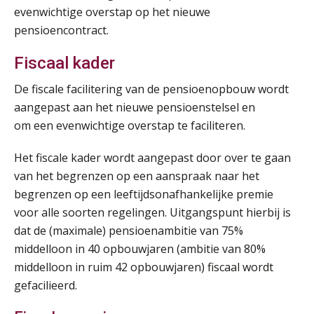
Online Vakopleiding Payroll Services (VPS)
28
evenwichtige overstap op het nieuwe
AUG
MOCuitgevers
pensioencontract.
Fiscaal kader
Opfriscursus VPS (NIRPA PE)
28
AUG
Markus Verbeek Praehep
De fiscale facilitering van de pensioenopbouw wordt
aangepast aan het nieuwe pensioenstelsel en
Praktijkdiploma Loonadministratie (PDL®)
31
om een evenwichtige overstap te faciliteren.
AUG
Markus Verbeek Praehep
Het fiscale kader wordt aangepast door over te gaan
Cursus Van salarisadministrateur naar beloningsadviseur (basis)
van het begrenzen op een aanspraak naar het
01
SEP
MOCuitgevers
begrenzen op een leeftijdsonafhankelijke premie
voor alle soorten regelingen. Uitgangspunt hierbij is
dat de (maximale) pensioenambitie van 75%
Online cursus Wwft voor salarisadministrateurs (inclusief praktijkmodellen)
03
middelloon in 40 opbouwjaren (ambitie van 80%
SEP
MOCuitgevers
middelloon in ruim 42 opbouwjaren) fiscaal wordt
gefacilieerd.
Online cursus Bedingen in de arbeidsovereenkomst
07
SEP
MOCuitgevers