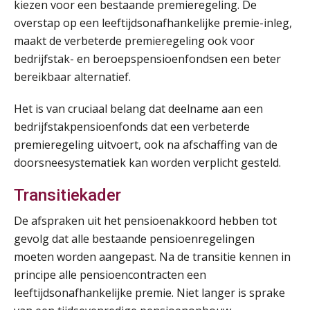
kiezen voor een bestaande premieregeling. De
overstap op een leeftijdsonafhankelijke premie-inleg,
maakt de verbeterde premieregeling ook voor
Lonen in de Jaarrekening (NIRPA PE)
07
bedrijfstak- en beroepspensioenfondsen een beter
AUG
Markus Verbeek Praehep
bereikbaar alternatief.
Practical Diploma in Payroll Administration (PDL®)
Het is van cruciaal belang dat deelname aan een
11
AUG
Markus Verbeek Praehep
bedrijfstakpensioenfonds dat een verbeterde
premieregeling uitvoert, ook na afschaffing van de
HBO Programma Manager Payroll Services & Benefits
doorsneesystematiek kan worden verplicht gesteld.
14
AUG
Markus Verbeek Praehep
Transitiekader
Module Arbeidsrecht en Sociale Zekerheid VPS
17
De afspraken uit het pensioenakkoord hebben tot
AUG
Markus Verbeek Praehep
gevolg dat alle bestaande pensioenregelingen
moeten worden aangepast. Na de transitie kennen in
Module Loonheffingen PDL
principe alle pensioencontracten een
20
AUG
Markus Verbeek Praehep
leeftijdsonafhankelijke premie. Niet langer is sprake