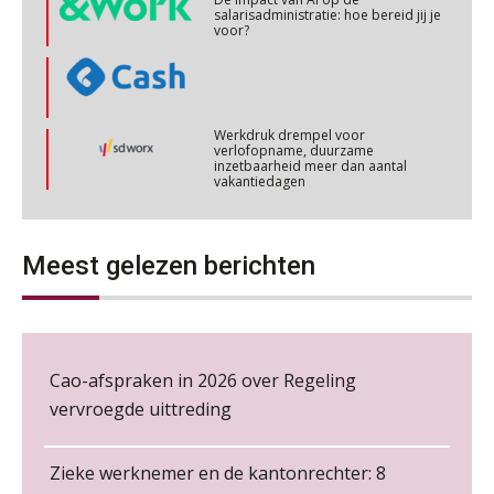
voor?
Cursus Werkkostenregeling
04
NOV
MOCuitgevers
Werkdruk drempel voor
verlofopname, duurzame
Cursus Wwft en AI
05
inzetbaarheid meer dan aantal
vakantiedagen
NOV
MOCuitgevers
Aanpassingen Wet toekomst
pensioenen, de tijd dringt!
Online cursus Regeling vervroegde uittreding/zwaar werk en Wet bedrag ineens
06
NOV
MOCuitgevers
Meest gelezen berichten
Wie alles ziet, draagt alles: de
ongemakkelijke positie van payroll
Loonbeslag in de praktijk, wat moet je als werkgever weten en doen?
12
NOV
MOCuitgevers
Cao-afspraken in 2026 over Regeling
Cursus Copilot in Office (gevorderden)
12
vervroegde uittreding
De kracht van complimenten op de
NOV
MOCuitgevers
werkvloer
Zieke werknemer en de kantonrechter: 8
Online cursus Verplichte toepassing cao en pensioen
18