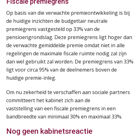
Fiscale premiegrens
Op basis van die verwachte premieontwikkeling is bij
Online Excel training voor de salarisadministrateur (verdieping)
08
de huidige inzichten de budgettair neutrale
SEP
MOCuitgevers
premiegrens vastgesteld op 33% van de
pensioengrondslag. Deze premiegrens ligt hoger dan
Tweedaagse online Excel training voor de salarisadministrateur (verdieping, specialisatie en AI)
08
de verwachte gemiddelde premie omdat niet in alle
SEP
MOCuitgevers
regelingen de maximale fiscale ruimte nodig zal zijn
dan wel gebruikt zal worden. De premiegrens van 33%
Cursus Samenwerken financiële- en salarisadministratie
09
ligt voor circa 95% van de deelnemers boven de
SEP
MOCuitgevers
huidige premie-inleg.
Online cursus Disfunctionerende werknemer: wat nu?
16
Om nu zekerheid te verschaffen aan sociale partners
SEP
MOCuitgevers
committeert het kabinet zich aan de
vaststelling van een fiscale premiegrens in een
Training Grenzen aangeven met zelfvertrouwen en respect
17
bandbreedte van minimaal 30% en maximaal 33%.
SEP
MOCuitgevers
Nog geen kabinetsreactie
Online cursus Auto, fiets en OV in de salarisadministratie
17