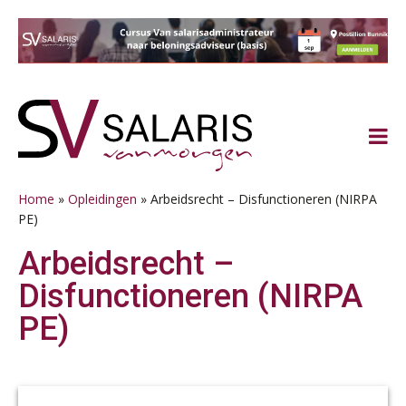
Spring
Door
Spring
Spring
naar
naar
naar
naar
de
de
de
de
hoofdnavigatie
hoofd
eerste
voettekst
inhoud
sidebar
Home
»
Opleidingen
»
Arbeidsrecht – Disfunctioneren (NIRPA
PE)
Arbeidsrecht –
Disfunctioneren (NIRPA
PE)