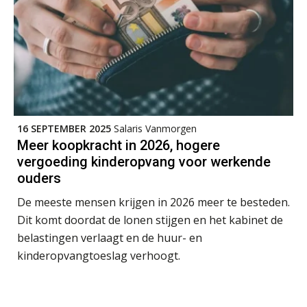
Module Loonheffingen PDL
20
AUG
Markus Verbeek Praehep
Module Loonheffingen VPS
24
AUG
Markus Verbeek Praehep
16 SEPTEMBER 2025
Salaris Vanmorgen
Summercourse Update loonheffingen en arbeidsrecht
24
Meer koopkracht in 2026, hogere
AUG
MOCuitgevers
vergoeding kinderopvang voor werkende
ouders
Summercourse: Kiezen en loslaten & een mindset die kansen ziet en vertrouwen geeft
25
De meeste mensen krijgen in 2026 meer te besteden.
AUG
MOCuitgevers
Dit komt doordat de lonen stijgen en het kabinet de
belastingen verlaagt en de huur- en
Summercourse: Een mindset die kansen ziet en vertrouwen geeft
25
kinderopvangtoeslag verhoogt.
AUG
MOCuitgevers
Summercourse: Kiezen wat bij je past, loslaten wat je niet verder helpt
25