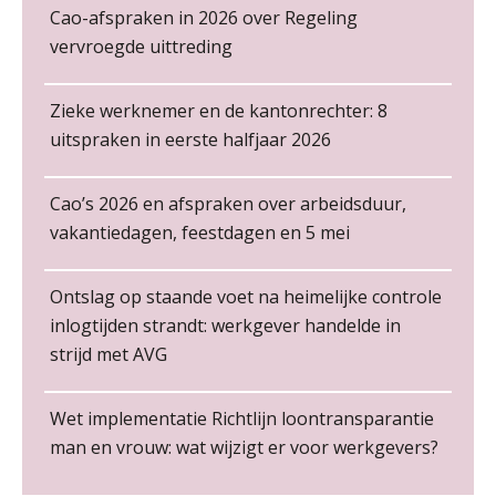
Cursus Copilot in Office (gevorderden)
De kracht van complimenten op de
12
Cao-afspraken in 2026 over Regeling
werkvloer
NOV
MOCuitgevers
vervroegde uittreding
Online cursus Verplichte toepassing cao en pensioen
18
Zieke werknemer en de kantonrechter: 8
NOV
MOCuitgevers
uitspraken in eerste halfjaar 2026
Online training Power Pivot (SUPER Draaitabel)
20
Cao’s 2026 en afspraken over arbeidsduur,
NOV
MOCuitgevers
Non-actiefstelling en schorsing: de
regels, de risico’s en de
vakantiedagen, feestdagen en 5 mei
loondoorbetaling
Online Excel en AI training voor de salarisadministrateur
26
De mensen achter de loonstrook: in
NOV
MOCuitgevers
Ontslag op staande voet na heimelijke controle
gesprek met Susan Hendriks
inlogtijden strandt: werkgever handelde in
Financieel administratief medewerker – Zwolle
strijd met AVG
Cursus Impact en invloed van AI op de salarisverwerking (basis)
Je helpt klanten met hun
26
PIA Group
administratie — maar hoe zit het met
NOV
MOCuitgevers
die van jouzelf?
Wet implementatie Richtlijn loontransparantie
Hoe behoud je financiële talenten in
Salarisadministrateur (20–28 uur per week)
Training Kiezen wat bij je past, loslaten wat je niet verder helpt
man en vrouw: wat wijzigt er voor werkgevers?
01
een krappe arbeidsmarkt?
Vakadi
DEC
MOCuitgevers