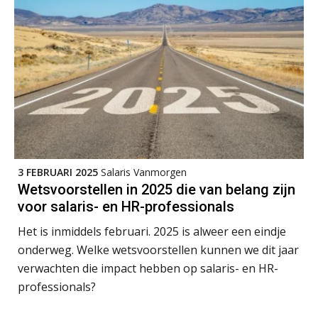
Summercourse Impact en invloed van AI op de salarisverwerking (verdieping)
27
AUG
MOCuitgevers
Online Vakopleiding Payroll Services (VPS)
28
AUG
MOCuitgevers
Opfriscursus VPS (NIRPA PE)
28
AUG
Markus Verbeek Praehep
3 FEBRUARI 2025
Salaris Vanmorgen
Praktijkdiploma Loonadministratie (PDL®)
31
Wetsvoorstellen in 2025 die van belang zijn
AUG
Markus Verbeek Praehep
voor salaris- en HR-professionals
Het is inmiddels februari. 2025 is alweer een eindje
Cursus Van salarisadministrateur naar beloningsadviseur (basis)
01
onderweg. Welke wetsvoorstellen kunnen we dit jaar
SEP
MOCuitgevers
verwachten die impact hebben op salaris- en HR-
professionals?
Online cursus Wwft voor salarisadministrateurs (inclusief praktijkmodellen)
03
SEP
MOCuitgevers