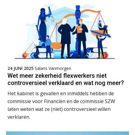
AUG
MOCuitgevers
Summercourse Werkkostenregeling
25
AUG
MOCuitgevers
Online Opleiding Praktijkdiploma Loonadministratie (PDL)
25
AUG
MOCuitgevers
Summercourse Internationaal/grensoverschrijdend werken
24 JUNI 2025
Salaris Vanmorgen
25
Wet meer zekerheid flexwerkers niet
AUG
MOCuitgevers
controversieel verklaard en wat nog meer?
Opfriscursus PDL (NIRPA PE)
Het kabinet is gevallen en inmiddels hebben de
26
AUG
Markus Verbeek Praehep
commissie voor Financiën en de commissie SZW
laten weten wat ze (niet) controversieel willen
Summercourse Impact en invloed van AI op de salarisverwerking (basis)
verklaren.
26
AUG
MOCuitgevers