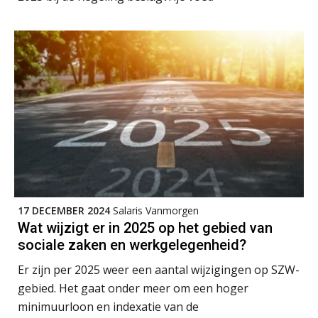
Training Grenzen aangeven met zelfvertrouwen en respect
17
SEP
MOCuitgevers
Online cursus Auto, fiets en OV in de salarisadministratie
17
SEP
MOCuitgevers
Praktijkdiploma loonadministratie (PDL)
17
SEP
SD Worx
Cursus Samen sterk: efficiënte samenwerking tussen HR en salarisadministratie
17
SEP
MOCuitgevers
17 DECEMBER 2024
Salaris Vanmorgen
Wat wijzigt er in 2025 op het gebied van
Pensioen voor de salarisprofessional: ontdek welke verdieping bij jou past
21
sociale zaken en werkgelegenheid?
SEP
MOCuitgevers
Er zijn per 2025 weer een aantal wijzigingen op SZW-
Online cursus Zzp’er, de Wet DBA en schijnzelfstandigheid
gebied. Het gaat onder meer om een hoger
24
De mensen achter de loonstrook: in
SEP
MOCuitgevers
minimuurloon en indexatie van de
gesprek met Susan Hendriks