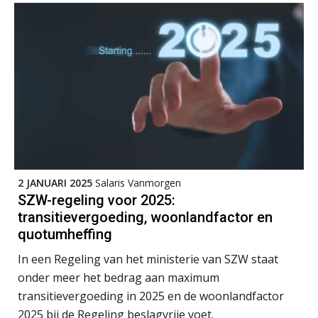
Online cursus Bedingen in de arbeidsovereenkomst
07
SEP
MOCuitgevers
Online Excel training voor de salarisadministrateur (verdieping)
08
SEP
MOCuitgevers
Tweedaagse online Excel training voor de salarisadministrateur (verdieping, specialisatie en AI)
08
SEP
MOCuitgevers
2 JANUARI 2025
Salaris Vanmorgen
SZW-regeling voor 2025:
Cursus Samenwerken financiële- en salarisadministratie
09
transitievergoeding, woonlandfactor en
SEP
MOCuitgevers
quotumheffing
In een Regeling van het ministerie van SZW staat
Online cursus Disfunctionerende werknemer: wat nu?
16
onder meer het bedrag aan maximum
SEP
MOCuitgevers
transitievergoeding in 2025 en de woonlandfactor
2025 bij de Regeling beslagvrije voet.