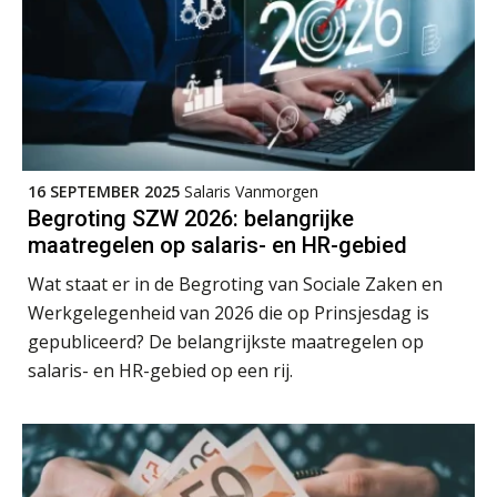
Lonen in de Jaarrekening (NIRPA PE)
07
16 SEPTEMBER 2025
Salaris Vanmorgen
AUG
Markus Verbeek Praehep
Begroting SZW 2026: belangrijke
maatregelen op salaris- en HR-gebied
Practical Diploma in Payroll Administration (PDL®)
11
Wat staat er in de Begroting van Sociale Zaken en
AUG
Markus Verbeek Praehep
Werkgelegenheid van 2026 die op Prinsjesdag is
gepubliceerd? De belangrijkste maatregelen op
HBO Programma Manager Payroll Services & Benefits
14
salaris- en HR-gebied op een rij.
AUG
Markus Verbeek Praehep
Module Arbeidsrecht en Sociale Zekerheid VPS
17
AUG
Markus Verbeek Praehep