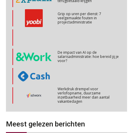
projectadministratie
Online cursus Personeel en AVG/privacy
29
OKT
MOCuitgevers
De impact van AI op de
Online cursus omtrent pensioenactualiteiten
03
salarisadministratie: hoe bereid jij je
NOV
MOCuitgevers
voor?
Cursus Werkkostenregeling
04
NOV
MOCuitgevers
Werkdruk drempel voor
verlofopname, duurzame
inzetbaarheid meer dan aantal
Cursus Wwft en AI
vakantiedagen
05
NOV
MOCuitgevers
Aanpassingen Wet toekomst
pensioenen, de tijd dringt!
Online cursus Regeling vervroegde uittreding/zwaar werk en Wet bedrag ineens
06
NOV
MOCuitgevers
Wie alles ziet, draagt alles: de
ongemakkelijke positie van payroll
Meest gelezen berichten
Loonbeslag in de praktijk, wat moet je als werkgever weten en doen?
12