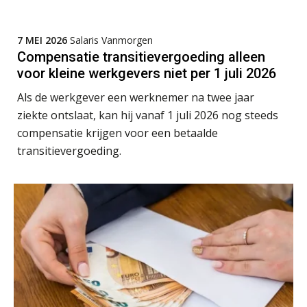
Online cursus Wwft voor salarisadministrateurs (inclusief praktijkmodellen)
03
7 MEI 2026
Salaris Vanmorgen
SEP
MOCuitgevers
Compensatie transitievergoeding alleen
voor kleine werkgevers niet per 1 juli 2026
Online cursus Bedingen in de arbeidsovereenkomst
07
Als de werkgever een werknemer na twee jaar
SEP
MOCuitgevers
ziekte ontslaat, kan hij vanaf 1 juli 2026 nog steeds
compensatie krijgen voor een betaalde
Online Excel training voor de salarisadministrateur (verdieping)
08
transitievergoeding.
SEP
MOCuitgevers
Tweedaagse online Excel training voor de salarisadministrateur (verdieping, specialisatie en AI)
08
SEP
MOCuitgevers
Cursus Samenwerken financiële- en salarisadministratie
09
SEP
MOCuitgevers
Online cursus Disfunctionerende werknemer: wat nu?
16