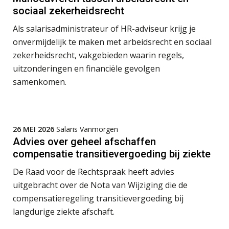
Summercourse Impact en invloed van AI op de salarisverwerking (basis)
26
sociaal zekerheidsrecht
AUG
MOCuitgevers
Als salarisadministrateur of HR-adviseur krijg je
onvermijdelijk te maken met arbeidsrecht en sociaal
Summercourse Impact en invloed van AI op de salarisverwerking (verdieping)
27
zekerheidsrecht, vakgebieden waarin regels,
AUG
MOCuitgevers
uitzonderingen en financiële gevolgen
samenkomen.
Online Vakopleiding Payroll Services (VPS)
28
AUG
MOCuitgevers
Opfriscursus VPS (NIRPA PE)
28
26 MEI 2026
Salaris Vanmorgen
AUG
Markus Verbeek Praehep
Advies over geheel afschaffen
compensatie transitievergoeding bij ziekte
Praktijkdiploma Loonadministratie (PDL®)
31
De Raad voor de Rechtspraak heeft advies
AUG
Markus Verbeek Praehep
uitgebracht over de Nota van Wijziging die de
compensatieregeling transitievergoeding bij
Cursus Van salarisadministrateur naar beloningsadviseur (basis)
01
langdurige ziekte afschaft.
SEP
MOCuitgevers