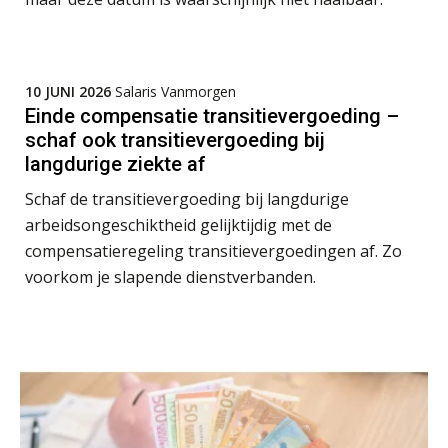
10 JUNI 2026
Salaris Vanmorgen
Einde compensatie transitievergoeding –
schaf ook transitievergoeding bij
langdurige ziekte af
Schaf de transitievergoeding bij langdurige
arbeidsongeschiktheid gelijktijdig met de
compensatieregeling transitievergoedingen af. Zo
voorkom je slapende dienstverbanden.
Practical Diploma in Payroll Administration (PDL®)
11
AUG
Markus Verbeek Praehep
HBO Programma Manager Payroll Services & Benefits
14
AUG
Markus Verbeek Praehep