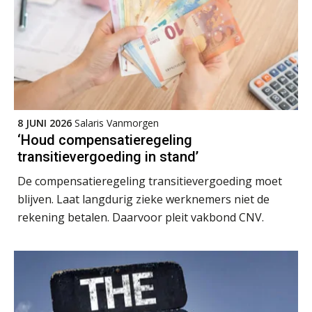
Module Arbeidsrecht en Sociale Zekerheid VPS
17
AUG
Markus Verbeek Praehep
Module Loonheffingen PDL
20
AUG
Markus Verbeek Praehep
8 JUNI 2026
Salaris Vanmorgen
Module Loonheffingen VPS
24
‘Houd compensatieregeling
AUG
Markus Verbeek Praehep
transitievergoeding in stand’
De compensatieregeling transitievergoeding moet
Summercourse Update loonheffingen en arbeidsrecht
24
blijven. Laat langdurig zieke werknemers niet de
AUG
MOCuitgevers
rekening betalen. Daarvoor pleit vakbond CNV.
Summercourse: Kiezen en loslaten & een mindset die kansen ziet en vertrouwen geeft
25
AUG
MOCuitgevers
Summercourse: Een mindset die kansen ziet en vertrouwen geeft
25
AUG
MOCuitgevers