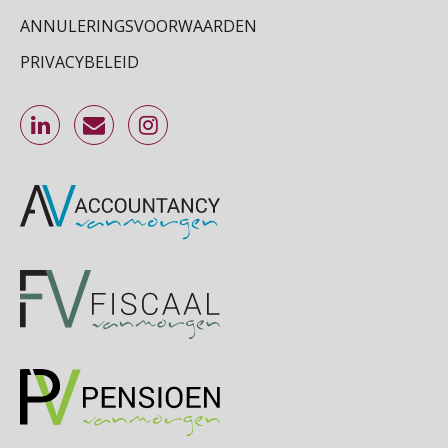
ANNULERINGSVOORWAARDEN
Cursus Inkomstenbelasting voor de salarisadministrateur
29
PRIVACYBELEID
SEP
MOCuitgevers
Online Excel training voor de salarisadministrateur (specialisatie en AI)
30
SEP
MOCuitgevers
Online cursus Werkkostenregeling
01
OKT
MOCuitgevers
Online cursus Groene arbeidsvoorwaarden en de gevolgen voor de loonheffingen
05
OKT
MOCuitgevers
Cursus DGA verlonen
05
OKT
MOCuitgevers