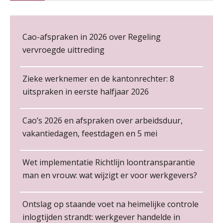
NOV
MOCuitgevers
De kracht van complimenten op de
Cursus Copilot in Office (gevorderden)
Cao-afspraken in 2026 over Regeling
12
werkvloer
NOV
MOCuitgevers
vervroegde uittreding
Online cursus Verplichte toepassing cao en pensioen
18
Zieke werknemer en de kantonrechter: 8
NOV
MOCuitgevers
uitspraken in eerste halfjaar 2026
Online training Power Pivot (SUPER Draaitabel)
20
Cao’s 2026 en afspraken over arbeidsduur,
Non-actiefstelling en schorsing: de
NOV
MOCuitgevers
vakantiedagen, feestdagen en 5 mei
regels, de risico’s en de
loondoorbetaling
Online Excel en AI training voor de salarisadministrateur
26
Wet implementatie Richtlijn loontransparantie
De mensen achter de loonstrook: in
NOV
MOCuitgevers
gesprek met Susan Hendriks
man en vrouw: wat wijzigt er voor werkgevers?
HR Officer
Je helpt klanten met hun
PIA Group
Cursus Impact en invloed van AI op de salarisverwerking (basis)
26
administratie — maar hoe zit het met
Ontslag op staande voet na heimelijke controle
die van jouzelf?
NOV
MOCuitgevers
inlogtijden strandt: werkgever handelde in