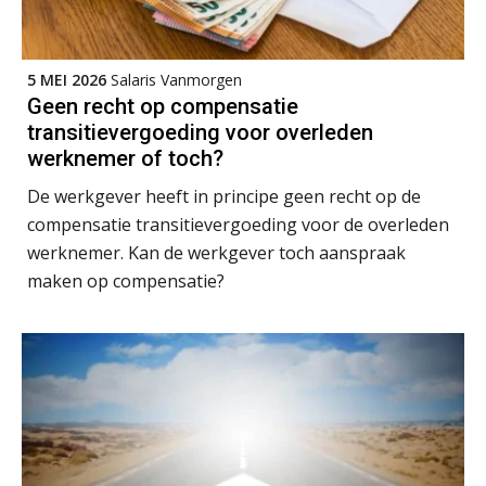
SEP
MOCuitgevers
Training Grenzen aangeven met zelfvertrouwen en respect
17
5 MEI 2026
Salaris Vanmorgen
SEP
MOCuitgevers
Geen recht op compensatie
transitievergoeding voor overleden
werknemer of toch?
Online cursus Auto, fiets en OV in de salarisadministratie
17
SEP
MOCuitgevers
De werkgever heeft in principe geen recht op de
compensatie transitievergoeding voor de overleden
Praktijkdiploma loonadministratie (PDL)
werknemer. Kan de werkgever toch aanspraak
17
SEP
SD Worx
maken op compensatie?
Cursus Samen sterk: efficiënte samenwerking tussen HR en salarisadministratie
17
SEP
MOCuitgevers
Pensioen voor de salarisprofessional: ontdek welke verdieping bij jou past
21
SEP
MOCuitgevers