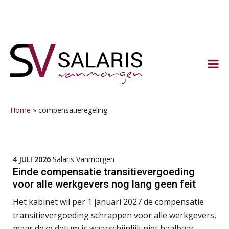
Spring
Door
Spring
Spring
naar
naar
naar
naar
de
de
de
de
hoofdnavigatie
hoofd
eerste
voettekst
inhoud
sidebar
Home
»
compensatieregeling
4 JULI 2026
Salaris Vanmorgen
Einde compensatie transitievergoeding
voor alle werkgevers nog lang geen feit
Het kabinet wil per 1 januari 2027 de compensatie
transitievergoeding schrappen voor alle werkgevers,
maar deze datum is waarschijnlijk niet haalbaar.