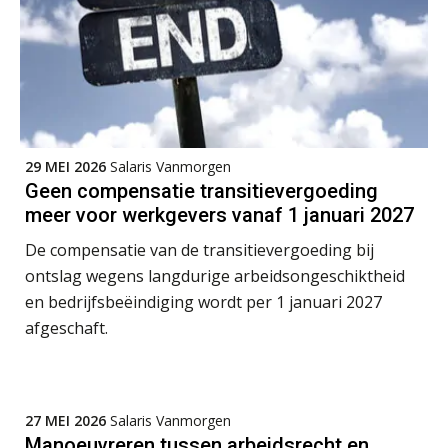
Summercourse: Kiezen wat bij je past, loslaten wat je niet verder helpt
25
AUG
MOCuitgevers
Summercourse Werkkostenregeling
25
AUG
MOCuitgevers
29 MEI 2026
Salaris Vanmorgen
Geen compensatie transitievergoeding
Online Opleiding Praktijkdiploma Loonadministratie (PDL)
meer voor werkgevers vanaf 1 januari 2027
25
AUG
MOCuitgevers
De compensatie van de transitievergoeding bij
ontslag wegens langdurige arbeidsongeschiktheid
Summercourse Internationaal/grensoverschrijdend werken
25
en bedrijfsbeëindiging wordt per 1 januari 2027
AUG
MOCuitgevers
afgeschaft.
Opfriscursus PDL (NIRPA PE)
26
AUG
Markus Verbeek Praehep
27 MEI 2026
Salaris Vanmorgen
Manoeuvreren tussen arbeidsrecht en