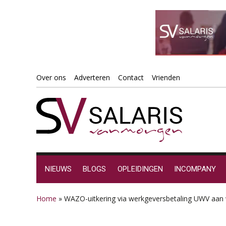
Spring
Door
Spring
Spring
Over ons
Adverteren
Contact
Vrienden
naar
naar
naar
naar
de
de
de
de
hoofdnavigatie
hoofd
eerste
voettekst
inhoud
sidebar
NIEUWS
BLOGS
OPLEIDINGEN
INCOMPANY
Home
»
WAZO-uitkering via werkgeversbetaling UWV aan w