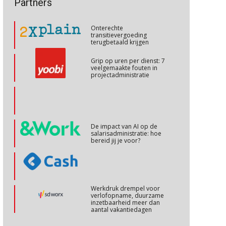
Partners
arbeidsmarkt?
Cursus Internationaal/grensoverschrijdend werken
27
Onterechte
OKT
MOCuitgevers
transitievergoeding
terugbetaald krijgen
Cursus Copilot in Office (basis)
28
Grip op uren per dienst: 7
veelgemaakte fouten in
OKT
MOCuitgevers
projectadministratie
Online cursus Personeel en AVG/privacy
29
OKT
MOCuitgevers
De impact van AI op de
salarisadministratie: hoe
Online cursus omtrent pensioenactualiteiten
03
bereid jij je voor?
NOV
MOCuitgevers
Cursus Werkkostenregeling
04
Werkdruk drempel voor
NOV
MOCuitgevers
verlofopname, duurzame
inzetbaarheid meer dan
aantal vakantiedagen
Cursus Wwft en AI
05
Aanpassingen Wet toekomst