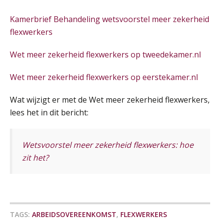
SEP
MOCuitgevers
Kamerbrief Behandeling wetsvoorstel meer zekerheid
flexwerkers
Cursus Samenwerken financiële- en salarisadministratie
09
SEP
MOCuitgevers
Wet meer zekerheid flexwerkers op tweedekamer.nl
Online cursus Disfunctionerende werknemer: wat nu?
16
Wet meer zekerheid flexwerkers op eerstekamer.nl
SEP
MOCuitgevers
Wat wijzigt er met de Wet meer zekerheid flexwerkers,
lees het in dit bericht:
Training Grenzen aangeven met zelfvertrouwen en respect
17
SEP
MOCuitgevers
Wetsvoorstel meer zekerheid flexwerkers: hoe
Online cursus Auto, fiets en OV in de salarisadministratie
17
zit het?
SEP
MOCuitgevers
Praktijkdiploma loonadministratie (PDL)
17
SEP
SD Worx
TAGS:
ARBEIDSOVEREENKOMST
,
FLEXWERKERS