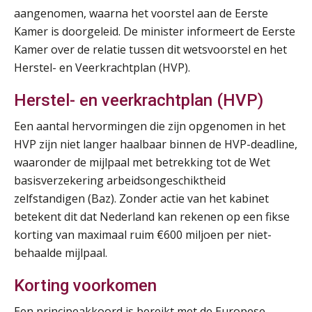
AUG
MOCuitgevers
aangenomen, waarna het voorstel aan de Eerste
Kamer is doorgeleid. De minister informeert de Eerste
Summercourse: Kiezen en loslaten & een mindset die kansen ziet en vertrouwen geeft
25
Kamer over de relatie tussen dit wetsvoorstel en het
AUG
MOCuitgevers
Herstel- en Veerkrachtplan (HVP).
Summercourse: Een mindset die kansen ziet en vertrouwen geeft
25
Herstel- en veerkrachtplan (HVP)
AUG
MOCuitgevers
Een aantal hervormingen die zijn opgenomen in het
HVP zijn niet langer haalbaar binnen de HVP-deadline,
Summercourse: Kiezen wat bij je past, loslaten wat je niet verder helpt
25
waaronder de mijlpaal met betrekking tot de Wet
AUG
MOCuitgevers
basisverzekering arbeidsongeschiktheid
zelfstandigen (Baz). Zonder actie van het kabinet
Summercourse Werkkostenregeling
25
betekent dit dat Nederland kan rekenen op een fikse
AUG
MOCuitgevers
korting van maximaal ruim €600 miljoen per niet-
behaalde mijlpaal.
Online Opleiding Praktijkdiploma Loonadministratie (PDL)
25
AUG
MOCuitgevers
Korting voorkomen
Een principeakkoord is bereikt met de Europese