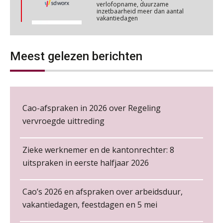
inzetbaarheid meer dan aantal
NOV
MOCuitgevers
vakantiedagen
Aanpassingen Wet toekomst
pensioenen, de tijd dringt!
Online cursus Regeling vervroegde uittreding/zwaar werk en Wet bedrag ineens
06
NOV
MOCuitgevers
Meest gelezen berichten
Wie alles ziet, draagt alles: de
ongemakkelijke positie van payroll
Loonbeslag in de praktijk, wat moet je als werkgever weten en doen?
12
NOV
MOCuitgevers
Cao-afspraken in 2026 over Regeling
Cursus Copilot in Office (gevorderden)
12
vervroegde uittreding
De kracht van complimenten op de
NOV
MOCuitgevers
werkvloer
Zieke werknemer en de kantonrechter: 8
Online cursus Verplichte toepassing cao en pensioen
18
uitspraken in eerste halfjaar 2026
NOV
MOCuitgevers
Cao’s 2026 en afspraken over arbeidsduur,
Online training Power Pivot (SUPER Draaitabel)
20
vakantiedagen, feestdagen en 5 mei
NOV
MOCuitgevers
Salarisadministrateur – Amersfoort
Non-actiefstelling en schorsing: de