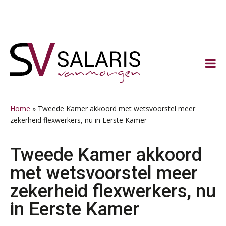
Spring
Door
Spring
Spring
naar
naar
naar
naar
de
de
de
de
hoofdnavigatie
hoofd
eerste
voettekst
inhoud
sidebar
Home
»
Tweede Kamer akkoord met wetsvoorstel meer
zekerheid flexwerkers, nu in Eerste Kamer
Tweede Kamer akkoord
met wetsvoorstel meer
zekerheid flexwerkers, nu
Lonen in de Jaarrekening (NIRPA PE)
07
in Eerste Kamer
AUG
Markus Verbeek Praehep