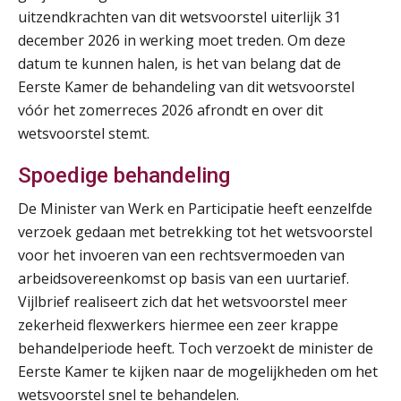
uitzendkrachten van dit wetsvoorstel uiterlijk 31
Praktijkdiploma Loonadministratie (PDL®)
31
december 2026 in werking moet treden. Om deze
AUG
Markus Verbeek Praehep
datum te kunnen halen, is het van belang dat de
Eerste Kamer de behandeling van dit wetsvoorstel
Cursus Van salarisadministrateur naar beloningsadviseur (basis)
vóór het zomerreces 2026 afrondt en over dit
01
SEP
MOCuitgevers
wetsvoorstel stemt.
Spoedige behandeling
Online cursus Wwft voor salarisadministrateurs (inclusief praktijkmodellen)
03
SEP
MOCuitgevers
De Minister van Werk en Participatie heeft eenzelfde
verzoek gedaan met betrekking tot het wetsvoorstel
Online cursus Bedingen in de arbeidsovereenkomst
07
voor het invoeren van een rechtsvermoeden van
SEP
MOCuitgevers
arbeidsovereenkomst op basis van een uurtarief.
Vijlbrief realiseert zich dat het wetsvoorstel meer
Online Excel training voor de salarisadministrateur (verdieping)
zekerheid flexwerkers hiermee een zeer krappe
08
SEP
MOCuitgevers
behandelperiode heeft. Toch verzoekt de minister de
Eerste Kamer te kijken naar de mogelijkheden om het
Tweedaagse online Excel training voor de salarisadministrateur (verdieping, specialisatie en AI)
wetsvoorstel snel te behandelen.
08