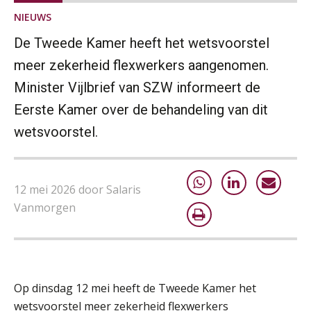
Practical Diploma in Payroll Administration (PDL®)
NIEUWS
11
AUG
Markus Verbeek Praehep
De Tweede Kamer heeft het wetsvoorstel
meer zekerheid flexwerkers aangenomen.
HBO Programma Manager Payroll Services & Benefits
14
Minister Vijlbrief van SZW informeert de
AUG
Markus Verbeek Praehep
Eerste Kamer over de behandeling van dit
Module Arbeidsrecht en Sociale Zekerheid VPS
17
wetsvoorstel.
AUG
Markus Verbeek Praehep
Module Loonheffingen PDL
20
12 mei 2026 door Salaris
AUG
Markus Verbeek Praehep
Vanmorgen
Module Loonheffingen VPS
24
AUG
Markus Verbeek Praehep
Op dinsdag 12 mei heeft de Tweede Kamer het
Summercourse Update loonheffingen en arbeidsrecht
24
wetsvoorstel meer zekerheid flexwerkers