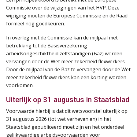
Summercourse Internationaal/grensoverschrijdend werken
25
Commissie over de wijzigingen van het HVP. Deze
AUG
MOCuitgevers
wijziging moeten de Europese Commissie en de Raad
formeel nog goedkeuren.
Opfriscursus PDL (NIRPA PE)
26
AUG
Markus Verbeek Praehep
In overleg met de Commissie kan de mijlpaal met
betrekking tot de Basisverzekering
Summercourse Impact en invloed van AI op de salarisverwerking (basis)
26
arbeidsongeschiktheid zelfstandigen (Baz) worden
AUG
MOCuitgevers
vervangen door de Wet meer zekerheid flexwerkers.
Door de mijlpaal van de Baz te vervangen door de Wet
Summercourse Impact en invloed van AI op de salarisverwerking (verdieping)
27
meer zekerheid flexwerkers kan een korting worden
AUG
MOCuitgevers
voorkomen.
Uiterlijk op 31 augustus in Staatsblad
Online Vakopleiding Payroll Services (VPS)
28
AUG
MOCuitgevers
Voorwaarde hierbij is dat dit wetsvoorstel uiterlijk op
31 augustus 2026 (tot wet verheven en) in het
Opfriscursus VPS (NIRPA PE)
28
Staatsblad gepubliceerd moet zijn en het onderdeel
AUG
Markus Verbeek Praehep
gelijkwaardige arbeidsvoorwaarden voor