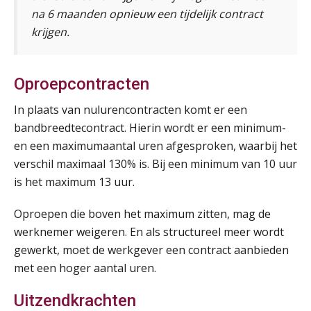
na 6 maanden opnieuw een tijdelijk contract
krijgen.
Summercourse Werkkostenregeling
25
AUG
MOCuitgevers
Oproepcontracten
Online Opleiding Praktijkdiploma Loonadministratie (PDL)
25
AUG
MOCuitgevers
In plaats van nulurencontracten komt er een
bandbreedtecontract. Hierin wordt er een minimum-
Summercourse Internationaal/grensoverschrijdend werken
en een maximumaantal uren afgesproken, waarbij het
25
AUG
MOCuitgevers
verschil maximaal 130% is. Bij een minimum van 10 uur
is het maximum 13 uur.
Opfriscursus PDL (NIRPA PE)
26
Oproepen die boven het maximum zitten, mag de
AUG
Markus Verbeek Praehep
werknemer weigeren. En als structureel meer wordt
gewerkt, moet de werkgever een contract aanbieden
Summercourse Impact en invloed van AI op de salarisverwerking (basis)
26
met een hoger aantal uren.
AUG
MOCuitgevers
Uitzendkrachten