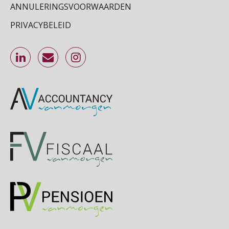
ANNULERINGSVOORWAARDEN
Cursus Inkomstenbelasting voor de salarisadministrateur
PRIVACYBELEID
29
SEP
MOCuitgevers
Online Excel training voor de salarisadministrateur (specialisatie en AI)
30
SEP
MOCuitgevers
Online cursus Werkkostenregeling
01
OKT
MOCuitgevers
Online cursus Groene arbeidsvoorwaarden en de gevolgen voor de loonheffingen
05
OKT
MOCuitgevers
Cursus DGA verlonen
05
OKT
MOCuitgevers