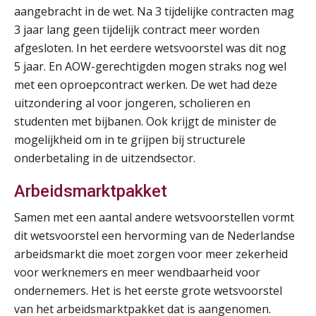
aangebracht in de wet. Na 3 tijdelijke contracten mag
Online cursus Bedingen in de arbeidsovereenkomst
07
3 jaar lang geen tijdelijk contract meer worden
SEP
MOCuitgevers
afgesloten. In het eerdere wetsvoorstel was dit nog
5 jaar. En AOW-gerechtigden mogen straks nog wel
Online Excel training voor de salarisadministrateur (verdieping)
08
met een oproepcontract werken. De wet had deze
SEP
MOCuitgevers
uitzondering al voor jongeren, scholieren en
studenten met bijbanen. Ook krijgt de minister de
Tweedaagse online Excel training voor de salarisadministrateur (verdieping, specialisatie en AI)
08
mogelijkheid om in te grijpen bij structurele
SEP
MOCuitgevers
onderbetaling in de uitzendsector.
Arbeidsmarktpakket
Cursus Samenwerken financiële- en salarisadministratie
09
SEP
MOCuitgevers
Samen met een aantal andere wetsvoorstellen vormt
dit wetsvoorstel een hervorming van de Nederlandse
Online cursus Disfunctionerende werknemer: wat nu?
16
arbeidsmarkt die moet zorgen voor meer zekerheid
SEP
MOCuitgevers
voor werknemers en meer wendbaarheid voor
ondernemers. Het is het eerste grote wetsvoorstel
Training Grenzen aangeven met zelfvertrouwen en respect
17
van het arbeidsmarktpakket dat is aangenomen.