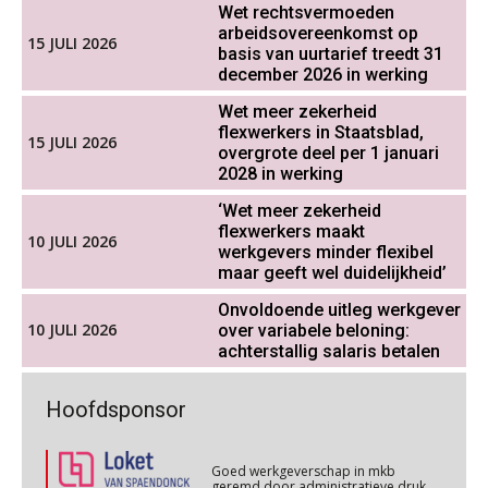
Werkdruk drempel voor
Wet rechtsvermoeden
verlofopname, duurzame
arbeidsovereenkomst op
inzetbaarheid meer dan aantal
15 JULI 2026
Cursus WAZO – verlofvormen
basis van uurtarief treedt 31
vakantiedagen
06
december 2026 in werking
OKT
MOCuitgevers
Aanpassingen Wet toekomst
Wet meer zekerheid
pensioenen, de tijd dringt!
flexwerkers in Staatsblad,
Online training Power Query voor HR en salarisadministrateurs
15 JULI 2026
06
overgrote deel per 1 januari
OKT
MOCuitgevers
Wie alles ziet, draagt alles: de
2028 in werking
ongemakkelijke positie van payroll
‘Wet meer zekerheid
Online cursus Internationaal thuiswerken en vaste inrichting na 2025 OESO modelverdrag update
07
flexwerkers maakt
10 JULI 2026
werkgevers minder flexibel
OKT
MOCuitgevers
maar geeft wel duidelijkheid’
De kracht van complimenten op de
Onvoldoende uitleg werkgever
Cursus Van salarisadministrateur naar beloningsadviseur (verdieping)
07
werkvloer
10 JULI 2026
over variabele beloning:
OKT
MOCuitgevers
achterstallig salaris betalen
Online cursus Nog meer bedingen in de arbeidsovereenkomst
Goed werkgeverschap in mkb
08
Hoofdsponsor
geremd door administratieve druk
OKT
MOCuitgevers
Goed werkgeverschap in mkb
geremd door administratieve druk