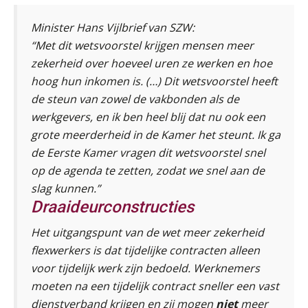
Module Loonheffingen PDL
20
Minister Hans Vijlbrief van SZW:
AUG
Markus Verbeek Praehep
“
Met dit wetsvoorstel krijgen mensen meer
zekerheid over hoeveel uren ze werken en hoe
Module Loonheffingen VPS
24
hoog hun inkomen is. (…) Dit wetsvoorstel heeft
AUG
Markus Verbeek Praehep
de steun van zowel de vakbonden als de
werkgevers, en ik ben heel blij dat nu ook een
Summercourse Update loonheffingen en arbeidsrecht
24
grote meerderheid in de Kamer het steunt. Ik ga
AUG
MOCuitgevers
de Eerste Kamer vragen dit wetsvoorstel snel
op de agenda te zetten, zodat we
snel aan de
Summercourse: Kiezen en loslaten & een mindset die kansen ziet en vertrouwen geeft
25
slag kunnen.
”
AUG
MOCuitgevers
Draaideurconstructies
Summercourse: Een mindset die kansen ziet en vertrouwen geeft
Het uitgangspunt van de wet meer zekerheid
25
AUG
MOCuitgevers
flexwerkers is dat tijdelijke contracten alleen
voor tijdelijk werk zijn bedoeld. Werknemers
moeten na een tijdelijk contract sneller een vast
Summercourse: Kiezen wat bij je past, loslaten wat je niet verder helpt
25
dienstverband krijgen en zij mogen
niet
meer
AUG
MOCuitgevers