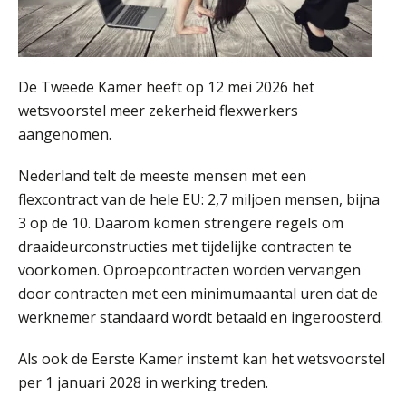
De Tweede Kamer heeft op 12 mei 2026 het
wetsvoorstel meer zekerheid flexwerkers
Lonen in de Jaarrekening (NIRPA PE)
aangenomen.
07
AUG
Markus Verbeek Praehep
Nederland telt de meeste mensen met een
flexcontract van de hele EU: 2,7 miljoen mensen, bijna
Practical Diploma in Payroll Administration (PDL®)
11
3 op de 10. Daarom komen strengere regels om
AUG
Markus Verbeek Praehep
draaideurconstructies met tijdelijke contracten te
voorkomen. Oproepcontracten worden vervangen
HBO Programma Manager Payroll Services & Benefits
14
door contracten met een minimumaantal uren dat de
AUG
Markus Verbeek Praehep
werknemer standaard wordt betaald en ingeroosterd.
Module Arbeidsrecht en Sociale Zekerheid VPS
17
Als ook de Eerste Kamer instemt kan het wetsvoorstel
AUG
Markus Verbeek Praehep
per 1 januari 2028 in werking treden.