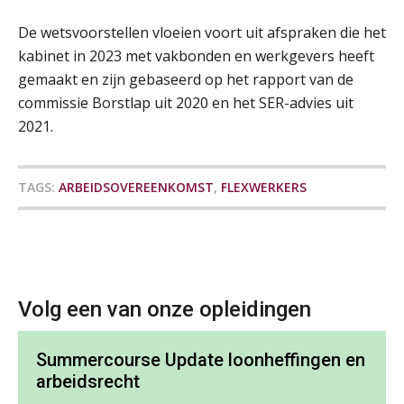
SEP
MOCuitgevers
De wetsvoorstellen vloeien voort uit afspraken die het
kabinet in 2023 met vakbonden en werkgevers heeft
Online cursus Auto, fiets en OV in de salarisadministratie
17
gemaakt en zijn gebaseerd op het rapport van de
SEP
MOCuitgevers
commissie Borstlap uit 2020 en het SER-advies uit
2021.
Praktijkdiploma loonadministratie (PDL)
17
SEP
SD Worx
TAGS:
ARBEIDSOVEREENKOMST
,
FLEXWERKERS
Cursus Samen sterk: efficiënte samenwerking tussen HR en salarisadministratie
17
SEP
MOCuitgevers
Pensioen voor de salarisprofessional: ontdek welke verdieping bij jou past
21
SEP
MOCuitgevers
Volg een van onze opleidingen
Online cursus Zzp’er, de Wet DBA en schijnzelfstandigheid
24
Summercourse Update loonheffingen en
De mensen achter de loonstrook: in
SEP
MOCuitgevers
gesprek met Susan Hendriks
arbeidsrecht