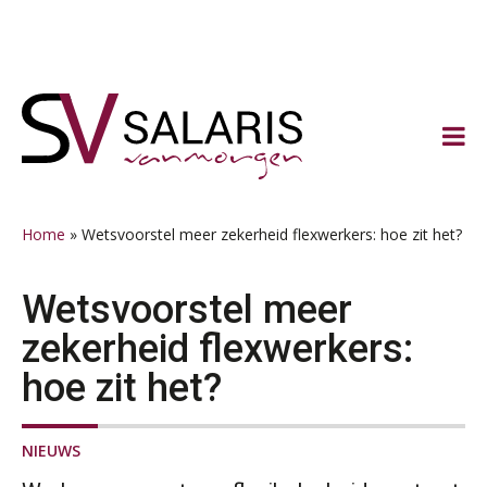
Spring
Door
Spring
Spring
naar
naar
naar
naar
de
de
de
de
hoofdnavigatie
hoofd
eerste
voettekst
inhoud
sidebar
Home
»
Wetsvoorstel meer zekerheid flexwerkers: hoe zit het?
Wetsvoorstel meer
zekerheid flexwerkers:
hoe zit het?
NIEUWS