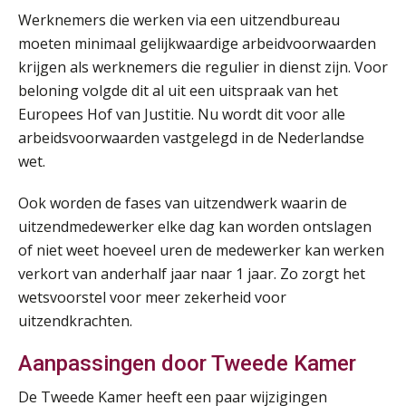
Summercourse Impact en invloed van AI op de salarisverwerking (verdieping)
27
Werknemers die werken via een uitzendbureau
AUG
MOCuitgevers
moeten minimaal gelijkwaardige arbeidvoorwaarden
krijgen als werknemers die regulier in dienst zijn. Voor
Online Vakopleiding Payroll Services (VPS)
28
beloning volgde dit al uit een uitspraak van het
AUG
MOCuitgevers
Europees Hof van Justitie. Nu wordt dit voor alle
arbeidsvoorwaarden vastgelegd in de Nederlandse
Opfriscursus VPS (NIRPA PE)
28
wet.
AUG
Markus Verbeek Praehep
Ook worden de fases van uitzendwerk waarin de
Praktijkdiploma Loonadministratie (PDL®)
31
uitzendmedewerker elke dag kan worden ontslagen
AUG
Markus Verbeek Praehep
of niet weet hoeveel uren de medewerker kan werken
verkort van anderhalf jaar naar 1 jaar. Zo zorgt het
Cursus Van salarisadministrateur naar beloningsadviseur (basis)
01
wetsvoorstel voor meer zekerheid voor
SEP
MOCuitgevers
uitzendkrachten.
Aanpassingen door Tweede Kamer
Online cursus Wwft voor salarisadministrateurs (inclusief praktijkmodellen)
03
SEP
MOCuitgevers
De Tweede Kamer heeft een paar wijzigingen