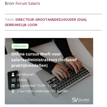
Bron:
Forum Salaris
Praktijkdiploma loonadministratie (PDL)
17
SEP
SD Worx
TAGS:
DIRECTEUR-GROOTAANDEELHOUDER (DGA)
,
Cursus Samen sterk: efficiënte samenwerking tussen HR en salarisadministratie
GEBRUIKELIJK LOON
17
SEP
MOCuitgevers
Pensioen voor de salarisprofessional: ontdek welke verdieping bij jou past
21
SEP
MOCuitgevers
Online cursus Zzp’er, de Wet DBA en schijnzelfstandigheid
24
SEP
MOCuitgevers
De mensen achter de loonstrook: in
gesprek met Susan Hendriks
Online Excel training voor de salarisadministrateur (basis)
24
SEP
MOCuitgevers
Je helpt klanten met hun
administratie — maar hoe zit het met
die van jouzelf?
Cursus Inkomstenbelasting voor de salarisadministrateur
29
SEP
MOCuitgevers