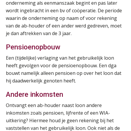
onderneming als eenmanszaak begint en pas later
wordt ingebracht in een bv of coöperatie. De periode
waarin de onderneming op naam of voor rekening
van de ab-houder of een ander werd gedreven, moet
Practical Diploma in Payroll Administration (PDL®)
11
je dan aftrekken van de 3 jaar.
AUG
Markus Verbeek Praehep
Pensioenopbouw
HBO Programma Manager Payroll Services & Benefits
14
Een (tijdelijke) verlaging van het gebruikelijk loon
AUG
Markus Verbeek Praehep
heeft gevolgen voor de pensioenopbouw. Een dga
bouwt namelijk alleen pensioen op over het loon dat
Module Arbeidsrecht en Sociale Zekerheid VPS
17
hij daadwerkelijk genoten heeft.
AUG
Markus Verbeek Praehep
Andere inkomsten
Module Loonheffingen PDL
20
Ontvangt een ab-houder naast loon andere
AUG
Markus Verbeek Praehep
inkomsten zoals pensioen, lijfrente of een WIA-
uitkering? Hiermee houd je geen rekening bij het
Module Loonheffingen VPS
24
vaststellen van het gebruikelijk loon. Ook niet als de
AUG
Markus Verbeek Praehep