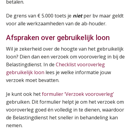
betalen.
SEP
MOCuitgevers
De grens van € 5.000 toets je
niet
per bv maar geldt
Tweedaagse online Excel training voor de salarisadministrateur (verdieping, specialisatie en AI)
08
voor alle werkzaamheden van de ab-houder.
SEP
MOCuitgevers
Afspraken over gebruikelijk loon
Cursus Samenwerken financiële- en salarisadministratie
09
Wil je zekerheid over de hoogte van het gebruikelijk
SEP
MOCuitgevers
loon? Dien dan een verzoek om vooroverleg in bij de
Belastingdienst. In de
Checklist vooroverleg
Online cursus Disfunctionerende werknemer: wat nu?
16
gebruikelijk loon
lees je welke informatie jouw
SEP
MOCuitgevers
verzoek moet bevatten.
Training Grenzen aangeven met zelfvertrouwen en respect
Je kunt ook het
formulier ‘Verzoek vooroverleg’
17
SEP
MOCuitgevers
gebruiken. Dit formulier helpt je om het verzoek om
vooroverleg goed én volledig in te dienen, waardoor
Online cursus Auto, fiets en OV in de salarisadministratie
de Belastingdienst het sneller in behandeling kan
17
SEP
MOCuitgevers
nemen.