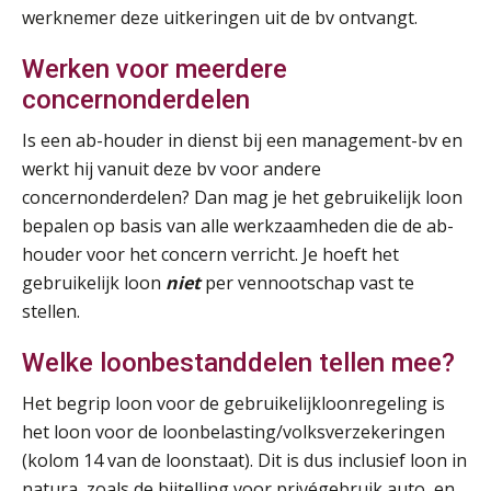
werknemer deze uitkeringen uit de bv ontvangt.
Summercourse Update loonheffingen en arbeidsrecht
24
Werken voor meerdere
AUG
MOCuitgevers
concernonderdelen
Is een ab-houder in dienst bij een management-bv en
Summercourse: Kiezen en loslaten & een mindset die kansen ziet en vertrouwen geeft
25
werkt hij vanuit deze bv voor andere
AUG
MOCuitgevers
concernonderdelen? Dan mag je het gebruikelijk loon
bepalen op basis van alle werkzaamheden die de ab-
Summercourse: Een mindset die kansen ziet en vertrouwen geeft
25
houder voor het concern verricht. Je hoeft het
AUG
MOCuitgevers
gebruikelijk loon
niet
per vennootschap vast te
stellen.
Summercourse: Kiezen wat bij je past, loslaten wat je niet verder helpt
25
AUG
MOCuitgevers
Welke loonbestanddelen tellen mee?
Het begrip loon voor de gebruikelijkloonregeling is
Summercourse Werkkostenregeling
25
het loon voor de loonbelasting/volksverzekeringen
AUG
MOCuitgevers
(kolom 14 van de loonstaat). Dit is dus inclusief loon in
natura, zoals de bijtelling voor privégebruik auto, en