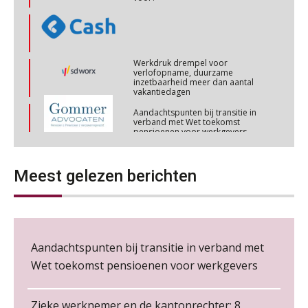
NOV
MOCuitgevers
Cursus Wwft en AI
05
Werkdruk drempel voor
verlofopname, duurzame
NOV
MOCuitgevers
inzetbaarheid meer dan aantal
vakantiedagen
Aandachtspunten bij transitie in
Online cursus Regeling vervroegde uittreding/zwaar werk en Wet bedrag ineens
06
verband met Wet toekomst
pensioenen voor werkgevers
NOV
MOCuitgevers
Wie alles ziet, draagt alles: de
Loonbeslag in de praktijk, wat moet je als werkgever weten en doen?
ongemakkelijke positie van payroll
12
Meest gelezen berichten
NOV
MOCuitgevers
Cursus Copilot in Office (gevorderden)
12
NOV
MOCuitgevers
De kracht van complimenten op de
Aandachtspunten bij transitie in verband met
werkvloer
Wet toekomst pensioenen voor werkgevers
Online cursus Verplichte toepassing cao en pensioen
18
NOV
MOCuitgevers
Zieke werknemer en de kantonrechter: 8