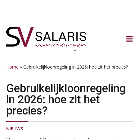
Spring
Door
Spring
Spring
naar
naar
naar
naar
de
de
de
de
hoofdnavigatie
hoofd
eerste
voettekst
inhoud
sidebar
Home
»
Gebruikelijkloonregeling in 2026: hoe zit het precies?
Gebruikelijkloonregeling
in 2026: hoe zit het
precies?
NIEUWS