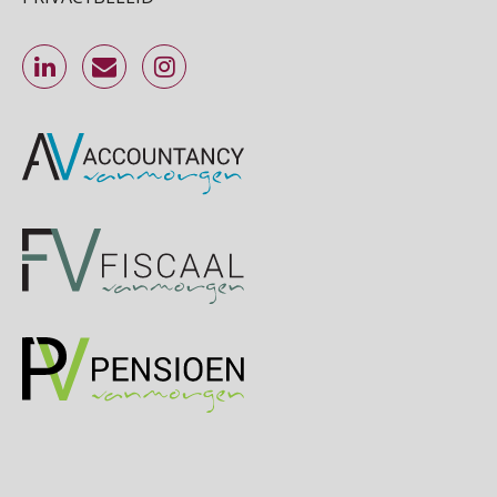
Online cursus Werkkostenregeling
01
OKT
MOCuitgevers
Online cursus Groene arbeidsvoorwaarden en de gevolgen voor de loonheffingen
05
OKT
MOCuitgevers
Cursus DGA verlonen
05
OKT
MOCuitgevers
Cursus WAZO – verlofvormen
06
OKT
MOCuitgevers
Online training Power Query voor HR en salarisadministrateurs
06
OKT
MOCuitgevers
Online cursus Internationaal thuiswerken en vaste inrichting na 2025 OESO modelverdrag update
07
OKT
MOCuitgevers