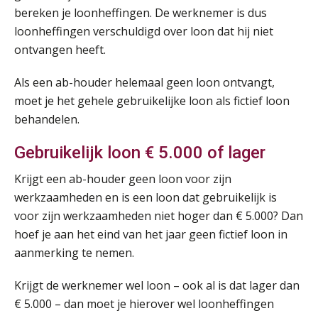
bereken je loonheffingen. De werknemer is dus
Opfriscursus VPS (NIRPA PE)
28
loonheffingen verschuldigd over loon dat hij niet
AUG
Markus Verbeek Praehep
ontvangen heeft.
Als een ab-houder helemaal geen loon ontvangt,
Praktijkdiploma Loonadministratie (PDL®)
31
moet je het gehele gebruikelijke loon als fictief loon
AUG
Markus Verbeek Praehep
behandelen.
Cursus Van salarisadministrateur naar beloningsadviseur (basis)
01
Gebruikelijk loon € 5.000 of lager
SEP
MOCuitgevers
Krijgt een ab-houder geen loon voor zijn
Online cursus Wwft voor salarisadministrateurs (inclusief praktijkmodellen)
werkzaamheden en is een loon dat gebruikelijk is
03
SEP
MOCuitgevers
voor zijn werkzaamheden niet hoger dan € 5.000? Dan
hoef je aan het eind van het jaar geen fictief loon in
aanmerking te nemen.
Online cursus Bedingen in de arbeidsovereenkomst
07
SEP
MOCuitgevers
Krijgt de werknemer wel loon – ook al is dat lager dan
€ 5.000 – dan moet je hierover wel loonheffingen
Online Excel training voor de salarisadministrateur (verdieping)
08