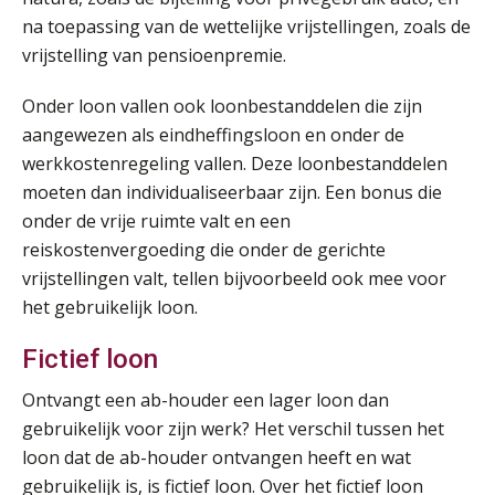
Online Opleiding Praktijkdiploma Loonadministratie (PDL)
25
na toepassing van de wettelijke vrijstellingen, zoals de
AUG
MOCuitgevers
vrijstelling van pensioenpremie.
Summercourse Internationaal/grensoverschrijdend werken
25
Onder loon vallen ook loonbestanddelen die zijn
AUG
MOCuitgevers
aangewezen als eindheffingsloon en onder de
werkkostenregeling vallen. Deze loonbestanddelen
Opfriscursus PDL (NIRPA PE)
26
moeten dan individualiseerbaar zijn. Een bonus die
AUG
Markus Verbeek Praehep
onder de vrije ruimte valt en een
reiskostenvergoeding die onder de gerichte
Summercourse Impact en invloed van AI op de salarisverwerking (basis)
26
vrijstellingen valt, tellen bijvoorbeeld ook mee voor
AUG
MOCuitgevers
het gebruikelijk loon.
Fictief loon
Summercourse Impact en invloed van AI op de salarisverwerking (verdieping)
27
AUG
MOCuitgevers
Ontvangt een ab-houder een lager loon dan
gebruikelijk voor zijn werk? Het verschil tussen het
Online Vakopleiding Payroll Services (VPS)
28
loon dat de ab-houder ontvangen heeft en wat
AUG
MOCuitgevers
gebruikelijk is, is fictief loon. Over het fictief loon