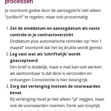
processen
Online Excel training voor de salarisadministrateur (verdieping)
08
Je voorkomt gedoe door de aanzegplicht niet alleen
SEP
MOCuitgevers
“juridisch” te regelen, maar ook procesmatig.
Tweedaagse online Excel training voor de salarisadministrateur (verdieping, specialisatie en AI)
08
Zet de einddatum en aanzegdatum als vaste
SEP
MOCuitgevers
controle in je contractoverzicht
Einddatum plus automatische reminder op “min 1
Cursus Samenwerken financiële- en salarisadministratie
maand” voorkomt dat het bij drukte wordt gemist.
09
SEP
MOCuitgevers
Leg vast wat als ‘schriftelijk’ wordt
geaccepteerd
Online cursus Disfunctionerende werknemer: wat nu?
Een brief is duidelijk, maar e mail kan ook werken
16
SEP
MOCuitgevers
als aantoonbaar is dat deze is verzonden en
ontvangen. Consistentie is hier belangrijk.
Zorg dat verlenging meteen de voorwaarden
Training Grenzen aangeven met zelfvertrouwen en respect
17
bevat
SEP
MOCuitgevers
Bij verlenging moet je niet alleen “ja” zeggen, maar
ook de voorwaarden noemen. Denk aan looptijd,
Online cursus Auto, fiets en OV in de salarisadministratie
17