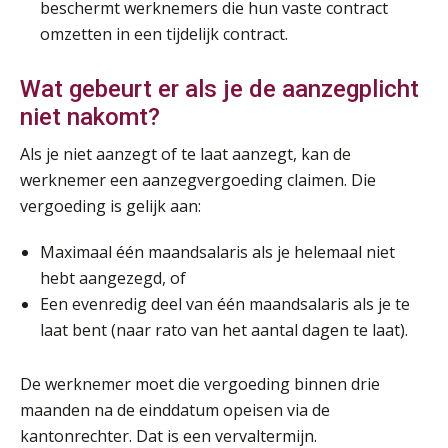
beschermt werknemers die hun vaste contract
omzetten in een tijdelijk contract.
Online Opleiding Praktijkdiploma Loonadministratie (PDL)
25
AUG
MOCuitgevers
Wat gebeurt er als je de aanzegplicht
niet nakomt?
Summercourse Internationaal/grensoverschrijdend werken
25
AUG
MOCuitgevers
Als je niet aanzegt of te laat aanzegt, kan de
werknemer een aanzegvergoeding claimen. Die
Opfriscursus PDL (NIRPA PE)
vergoeding is gelijk aan:
26
AUG
Markus Verbeek Praehep
Maximaal één maandsalaris als je helemaal niet
hebt aangezegd, of
Summercourse Impact en invloed van AI op de salarisverwerking (basis)
26
Een evenredig deel van één maandsalaris als je te
AUG
MOCuitgevers
laat bent (naar rato van het aantal dagen te laat).
Summercourse Impact en invloed van AI op de salarisverwerking (verdieping)
27
De werknemer moet die vergoeding binnen drie
AUG
MOCuitgevers
maanden na de einddatum opeisen via de
kantonrechter. Dat is een vervaltermijn.
Online Vakopleiding Payroll Services (VPS)