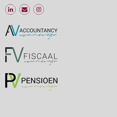
Online cursus Werkkostenregeling
01
OKT
MOCuitgevers
Online cursus Groene arbeidsvoorwaarden en de gevolgen voor de loonheffingen
05
OKT
MOCuitgevers
Cursus DGA verlonen
05
OKT
MOCuitgevers
Cursus WAZO – verlofvormen
06
OKT
MOCuitgevers
Online training Power Query voor HR en salarisadministrateurs
06
OKT
MOCuitgevers
Online cursus Internationaal thuiswerken en vaste inrichting na 2025 OESO modelverdrag update