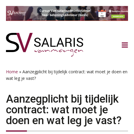
Spring
Door
Spring
Spring
naar
naar
naar
naar
de
de
de
de
hoofdnavigatie
hoofd
eerste
voettekst
inhoud
sidebar
Home
»
Aanzegplicht bij tijdelijk contract: wat moet je doen en
wat leg je vast?
Aanzegplicht bij tijdelijk
contract: wat moet je
doen en wat leg je vast?