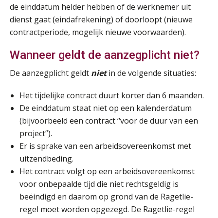
Module Loonheffingen VPS
de einddatum helder hebben of de werknemer uit
24
AUG
Markus Verbeek Praehep
dienst gaat (eindafrekening) of doorloopt (nieuwe
contractperiode, mogelijk nieuwe voorwaarden).
Summercourse Update loonheffingen en arbeidsrecht
24
Wanneer geldt de aanzegplicht niet?
AUG
MOCuitgevers
De aanzegplicht geldt
niet
in de volgende situaties:
Summercourse: Kiezen en loslaten & een mindset die kansen ziet en vertrouwen geeft
25
Het tijdelijke contract duurt korter dan 6 maanden.
AUG
MOCuitgevers
De einddatum staat niet op een kalenderdatum
(bijvoorbeeld een contract “voor de duur van een
Summercourse: Een mindset die kansen ziet en vertrouwen geeft
25
project”).
AUG
MOCuitgevers
Er is sprake van een arbeidsovereenkomst met
uitzendbeding.
Summercourse: Kiezen wat bij je past, loslaten wat je niet verder helpt
25
Het contract volgt op een arbeidsovereenkomst
AUG
MOCuitgevers
voor onbepaalde tijd die niet rechtsgeldig is
beëindigd en daarom op grond van de Ragetlie-
Summercourse Werkkostenregeling
25
regel moet worden opgezegd. De Ragetlie-regel
AUG
MOCuitgevers