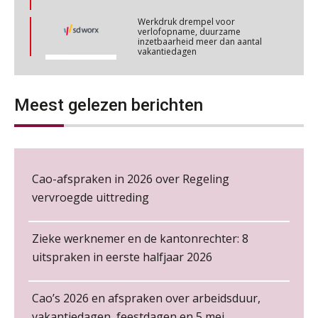
Werkdruk drempel voor
verlofopname, duurzame
Cursus Werkkostenregeling
04
inzetbaarheid meer dan aantal
vakantiedagen
NOV
MOCuitgevers
Aanpassingen Wet toekomst
pensioenen, de tijd dringt!
Cursus Wwft en AI
05
NOV
MOCuitgevers
Meest gelezen berichten
Wie alles ziet, draagt alles: de
ongemakkelijke positie van payroll
Online cursus Regeling vervroegde uittreding/zwaar werk en Wet bedrag ineens
06
NOV
MOCuitgevers
Cao-afspraken in 2026 over Regeling
Loonbeslag in de praktijk, wat moet je als werkgever weten en doen?
12
vervroegde uittreding
De kracht van complimenten op de
NOV
MOCuitgevers
werkvloer
Zieke werknemer en de kantonrechter: 8
Cursus Copilot in Office (gevorderden)
12
uitspraken in eerste halfjaar 2026
NOV
MOCuitgevers
Cao’s 2026 en afspraken over arbeidsduur,
Online cursus Verplichte toepassing cao en pensioen
18
vakantiedagen, feestdagen en 5 mei