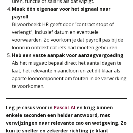
uren, functie of salaris als dat wijzigt.
SEP
MOCuitgevers
Maak één eigenaar voor het signaal naar
payroll
Praktijkdiploma loonadministratie (PDL)
17
Bijvoorbeeld: HR geeft door “contract stopt of
SEP
SD Worx
verlengt”, inclusief datum en eventuele
voorwaarden. Zo voorkom je dat payroll pas bij de
Cursus Samen sterk: efficiënte samenwerking tussen HR en salarisadministratie
17
loonrun ontdekt dat iets had moeten gebeuren.
SEP
MOCuitgevers
Heb een vaste aanpak voor aanzegvergoeding
Als het misgaat: bepaal direct het aantal dagen te
Pensioen voor de salarisprofessional: ontdek welke verdieping bij jou past
21
laat, het relevante maandloon en zet dit klaar als
SEP
MOCuitgevers
De mensen achter de loonstrook: in
aparte looncomponent om fouten in de verwerking
gesprek met Susan Hendriks
te voorkomen.
Online cursus Zzp’er, de Wet DBA en schijnzelfstandigheid
24
Je helpt klanten met hun
administratie — maar hoe zit het met
SEP
MOCuitgevers
die van jouzelf?
Leg je casus voor in
Pascal-AI
en krijg binnen
Online Excel training voor de salarisadministrateur (basis)
Hoe behoud je financiële talenten in
24
enkele seconden een helder antwoord, met
een krappe arbeidsmarkt?
SEP
MOCuitgevers
verwijzingen naar relevante cao en wetgeving. Zo
kun je sneller en zekerder richting je klant
Onterechte transitievergoeding