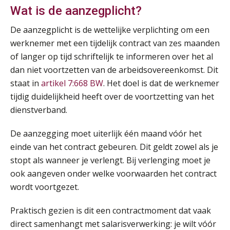
Wat is de aanzegplicht?
De aanzegplicht is de wettelijke verplichting om een
werknemer met een tijdelijk contract van zes maanden
of langer op tijd schriftelijk te informeren over het al
dan niet voortzetten van de arbeidsovereenkomst. Dit
Practical Diploma in Payroll Administration (PDL®)
11
staat in
artikel 7:668 BW
. Het doel is dat de werknemer
AUG
Markus Verbeek Praehep
tijdig duidelijkheid heeft over de voortzetting van het
dienstverband.
HBO Programma Manager Payroll Services & Benefits
14
AUG
Markus Verbeek Praehep
De aanzegging moet uiterlijk één maand vóór het
einde van het contract gebeuren. Dit geldt zowel als je
Module Arbeidsrecht en Sociale Zekerheid VPS
17
stopt als wanneer je verlengt. Bij verlenging moet je
AUG
Markus Verbeek Praehep
ook aangeven onder welke voorwaarden het contract
wordt voortgezet.
Module Loonheffingen PDL
20
AUG
Markus Verbeek Praehep
Praktisch gezien is dit een contractmoment dat vaak
direct samenhangt met salarisverwerking: je wilt vóór