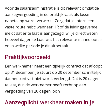
28
AUG
MOCuitgevers
Voor de salarisadministratie is dit relevant omdat de
aanzegvergoeding in de praktijk vaak als losse
Opfriscursus VPS (NIRPA PE)
28
nabetaling wordt verwerkt. Zorg dat je intern een
AUG
Markus Verbeek Praehep
vaste route hebt: wanneer HR of de leidinggevende
meldt dat er te laat is aangezegd, wil je direct weten
Praktijkdiploma Loonadministratie (PDL®)
31
hoeveel dagen te laat, wat het relevante maandloon is
AUG
Markus Verbeek Praehep
en in welke periode je dit uitbetaalt.
Praktijkvoorbeeld
Cursus Van salarisadministrateur naar beloningsadviseur (basis)
01
SEP
MOCuitgevers
Een werknemer heeft een tijdelijk contract dat afloopt
op 31 december. Je stuurt op 20 december schriftelijk
Online cursus Wwft voor salarisadministrateurs (inclusief praktijkmodellen)
03
dat het contract niet wordt verlengd. Dat is 20 dagen
SEP
MOCuitgevers
te laat, dus de werknemer heeft recht op een
vergoeding van 20 dagen loon.
Online cursus Bedingen in de arbeidsovereenkomst
07
Aanzegplicht werkbaar maken in je
SEP
MOCuitgevers