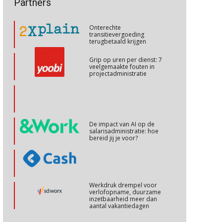
Partners
arbeidsmarkt?
Cursus Internationaal/grensoverschrijdend werken
27
Onterechte
OKT
MOCuitgevers
transitievergoeding
terugbetaald krijgen
Cursus Copilot in Office (basis)
Grip op uren per dienst: 7
28
veelgemaakte fouten in
OKT
MOCuitgevers
projectadministratie
Online cursus Personeel en AVG/privacy
29
OKT
MOCuitgevers
De impact van AI op de
salarisadministratie: hoe
Online cursus omtrent pensioenactualiteiten
bereid jij je voor?
03
NOV
MOCuitgevers
Cursus Werkkostenregeling
04
Werkdruk drempel voor
NOV
MOCuitgevers
verlofopname, duurzame
inzetbaarheid meer dan
aantal vakantiedagen
Cursus Wwft en AI
05
Aanpassingen Wet toekomst