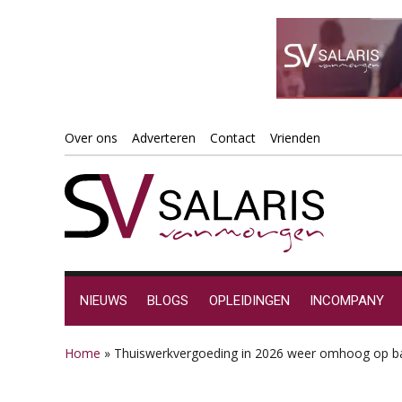
Spring
Door
Spring
Spring
Over ons
Adverteren
Contact
Vrienden
naar
naar
naar
naar
de
de
de
de
hoofdnavigatie
hoofd
eerste
voettekst
inhoud
sidebar
NIEUWS
BLOGS
OPLEIDINGEN
INCOMPANY
Home
»
Thuiswerkvergoeding in 2026 weer omhoog op bas