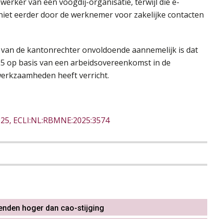
rker van een voogdij-organisatie, terwijl die e-
 niet eerder door de werknemer voor zakelijke contacten
l van de kantonrechter onvoldoende aannemelijk is dat
5 op basis van een arbeidsovereenkomst in de
werkzaamheden heeft verricht.
025, ECLI:NL:RBMNE:2025:3574
enden hoger dan cao-stijging