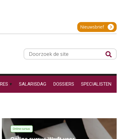
24
SEP
MOCuitgevers
Hoe behoud je financiële
talenten in een krappe
arbeidsmarkt?
Cursus Inkomstenbelasting voor de salarisadministrateur
29
Nieuwsbrief
Onterechte
SEP
MOCuitgevers
transitievergoeding
terugbetaald krijgen
Online Excel training voor de salarisadministrateur (specialisatie en AI)
30
Grip op uren per dienst: 7
Doorzoek
veelgemaakte fouten in
SEP
MOCuitgevers
de
projectadministratie
site
Online cursus Werkkostenregeling
01
OKT
MOCuitgevers
RES
SALARISDAG
DOSSIERS
SPECIALISTEN
De impact van AI op de
salarisadministratie: hoe
Online cursus Groene arbeidsvoorwaarden en de gevolgen voor de loonheffingen
05
bereid jij je voor?
OKT
MOCuitgevers
Cursus DGA verlonen
05
Werkdruk drempel voor
OKT
MOCuitgevers
verlofopname, duurzame
inzetbaarheid meer dan