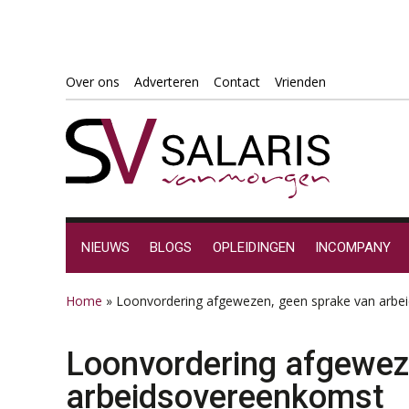
Spring
Door
Spring
Spring
Over ons
Adverteren
Contact
Vrienden
naar
naar
naar
naar
de
de
de
de
hoofdnavigatie
hoofd
eerste
voettekst
inhoud
sidebar
NIEUWS
BLOGS
OPLEIDINGEN
INCOMPANY
Home
»
Loonvordering afgewezen, geen sprake van arb
Loonvordering afgewez
arbeidsovereenkomst