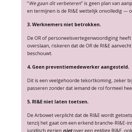
“
We gaan dit verbeteren
” is geen plan van aan
en termijnen is de RI&E wettelijk onvolledig — ook
3. Werknemers niet betrokken.
De OR of personeelsvertegenwoordiging heeft i
overslaan, riskeren dat de OR de RI&E aanvecht
beschouwt.
4. Geen preventiemedewerker aangesteld.
Dit is een veelgehoorde tekortkoming, zeker bi
passeren zonder dat iemand de rol formeel heef
5. RI&E niet laten toetsen.
De Arbowet verplicht dat de RI&E wordt getoetst
tenzij het gaat om een erkend branche-RI&E-in
juridisch gezien
niet
over een geldige RI&E, ook