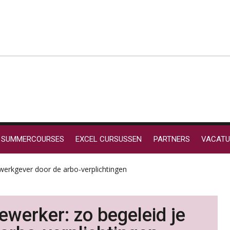
SUMMERCOURSES
EXCEL CURSUSSEN
PARTNERS
VACATU
werkgever door de arbo-verplichtingen
werker: zo begeleid je