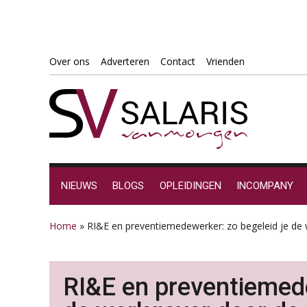
Spring
Door
Spring
Spring
Over ons
Adverteren
Contact
Vrienden
naar
naar
naar
naar
de
de
de
de
hoofdnavigatie
hoofd
eerste
voettekst
inhoud
sidebar
NIEUWS
BLOGS
OPLEIDINGEN
INCOMPANY
Home
»
RI&E en preventiemedewerker: zo begeleid je de 
RI&E en preventiemede