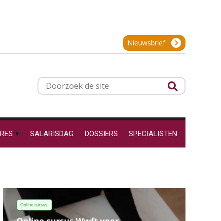
24
SEP
MOCuitgevers
Hoe behoud je financiële
talenten in een krappe
arbeidsmarkt?
Cursus Inkomstenbelasting voor de salarisadministrateur
29
Nieuwsbrief
Onterechte
SEP
MOCuitgevers
transitievergoeding
terugbetaald krijgen
Online Excel training voor de salarisadministrateur (specialisatie en AI)
30
Grip op uren per dienst: 7
Doorzoek
veelgemaakte fouten in
SEP
MOCuitgevers
de
projectadministratie
site
Online cursus Werkkostenregeling
01
OKT
MOCuitgevers
RES
SALARISDAG
DOSSIERS
SPECIALISTEN
De impact van AI op de
salarisadministratie: hoe
Online cursus Groene arbeidsvoorwaarden en de gevolgen voor de loonheffingen
05
bereid jij je voor?
OKT
MOCuitgevers
Cursus DGA verlonen
05
Werkdruk drempel voor
OKT
MOCuitgevers
verlofopname, duurzame
inzetbaarheid meer dan