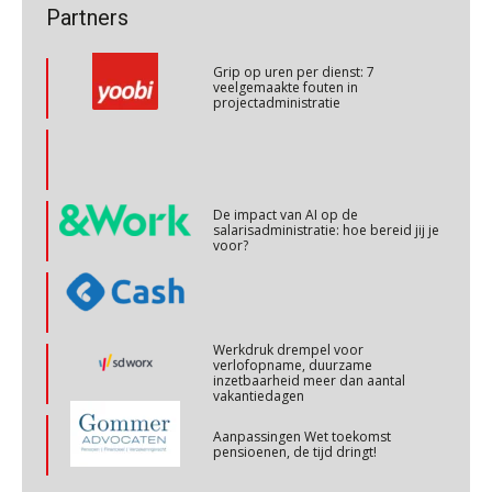
Partners
OKT
MOCuitgevers
Grip op uren per dienst: 7
veelgemaakte fouten in
projectadministratie
Cursus Internationaal/grensoverschrijdend werken
27
OKT
MOCuitgevers
De impact van AI op de
Cursus Copilot in Office (basis)
28
salarisadministratie: hoe bereid jij je
OKT
MOCuitgevers
voor?
Online cursus Personeel en AVG/privacy
29
OKT
MOCuitgevers
Werkdruk drempel voor
verlofopname, duurzame
inzetbaarheid meer dan aantal
Online cursus omtrent pensioenactualiteiten
vakantiedagen
03
NOV
MOCuitgevers
Aanpassingen Wet toekomst
pensioenen, de tijd dringt!
Cursus Werkkostenregeling
04
NOV
MOCuitgevers
Wie alles ziet, draagt alles: de
ongemakkelijke positie van payroll