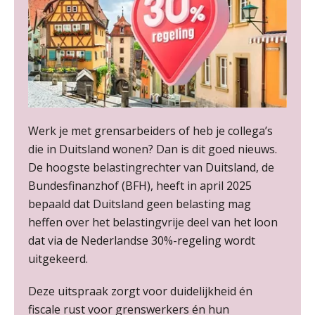
Summercourse Update loonheffingen en arbeidsrecht
24
AUG
MOCuitgevers
Summercourse: Kiezen en loslaten & een mindset die kansen ziet en vertrouwen geeft
25
AUG
MOCuitgevers
Summercourse: Een mindset die kansen ziet en vertrouwen geeft
25
Werk je met grensarbeiders of heb je collega’s
AUG
MOCuitgevers
die in Duitsland wonen? Dan is dit goed nieuws.
De hoogste belastingrechter van Duitsland, de
Summercourse: Kiezen wat bij je past, loslaten wat je niet verder helpt
25
Bundesfinanzhof (BFH), heeft in april 2025
AUG
MOCuitgevers
bepaald dat Duitsland geen belasting mag
heffen over het belastingvrije deel van het loon
Summercourse Werkkostenregeling
25
dat via de Nederlandse 30%-regeling wordt
AUG
MOCuitgevers
uitgekeerd.
Online Opleiding Praktijkdiploma Loonadministratie (PDL)
Deze uitspraak zorgt voor duidelijkheid én
25
AUG
MOCuitgevers
fiscale rust voor grenswerkers én hun