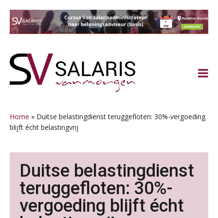
Spring
Door
Spring
Spring
naar
naar
naar
naar
de
de
de
de
hoofdnavigatie
hoofd
eerste
voettekst
inhoud
sidebar
Home
»
Duitse belastingdienst teruggefloten: 30%-vergoeding
blijft écht belastingvrij
Duitse belastingdienst
teruggefloten: 30%-
vergoeding blijft écht
Lonen in de Jaarrekening (NIRPA PE)
07