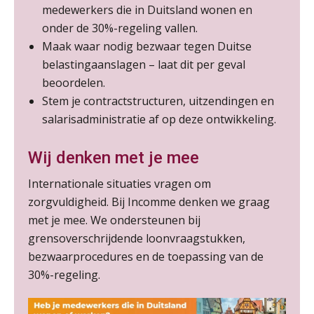
SEP
SD Worx
medewerkers die in Duitsland wonen en
onder de 30%-regeling vallen.
Cursus Samen sterk: efficiënte samenwerking tussen HR en salarisadministratie
17
Maak waar nodig bezwaar tegen Duitse
De mensen achter de loonstrook: in
SEP
MOCuitgevers
gesprek met Susan Hendriks
belastingaanslagen – laat dit per geval
beoordelen.
Je helpt klanten met hun
Pensioen voor de salarisprofessional: ontdek welke verdieping bij jou past
Stem je contractstructuren, uitzendingen en
21
administratie — maar hoe zit het met
die van jouzelf?
SEP
MOCuitgevers
salarisadministratie af op deze ontwikkeling.
Hoe behoud je financiële talenten in
Online cursus Zzp’er, de Wet DBA en schijnzelfstandigheid
een krappe arbeidsmarkt?
Wij denken met je mee
24
SEP
MOCuitgevers
Internationale situaties vragen om
Onterechte transitievergoeding
terugbetaald krijgen
zorgvuldigheid. Bij Incomme denken we graag
Online Excel training voor de salarisadministrateur (basis)
24
met je mee. We ondersteunen bij
SEP
MOCuitgevers
Grip op uren per dienst: 7
grensoverschrijdende loonvraagstukken,
veelgemaakte fouten in
projectadministratie
bezwaarprocedures en de toepassing van de
Cursus Inkomstenbelasting voor de salarisadministrateur
29
30%-regeling.
SEP
MOCuitgevers