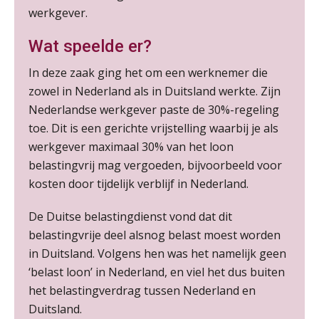
werkgever.
Summercourse Internationaal/grensoverschrijdend werken
25
Wat speelde er?
AUG
MOCuitgevers
In deze zaak ging het om een werknemer die
Opfriscursus PDL (NIRPA PE)
zowel in Nederland als in Duitsland werkte. Zijn
26
AUG
Markus Verbeek Praehep
Nederlandse werkgever paste de 30%-regeling
toe. Dit is een gerichte vrijstelling waarbij je als
Summercourse Impact en invloed van AI op de salarisverwerking (basis)
werkgever maximaal 30% van het loon
26
AUG
MOCuitgevers
belastingvrij mag vergoeden, bijvoorbeeld voor
kosten door tijdelijk verblijf in Nederland.
Summercourse Impact en invloed van AI op de salarisverwerking (verdieping)
27
De Duitse belastingdienst vond dat dit
AUG
MOCuitgevers
belastingvrije deel alsnog belast moest worden
in Duitsland. Volgens hen was het namelijk geen
Online Vakopleiding Payroll Services (VPS)
28
‘belast loon’ in Nederland, en viel het dus buiten
AUG
MOCuitgevers
het belastingverdrag tussen Nederland en
Duitsland.
Opfriscursus VPS (NIRPA PE)
28