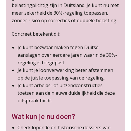
belastingplichtig zijn in Duitsland. Je kunt nu met
Tweedaagse online Excel training voor de salarisadministrateur (verdieping, specialisatie en AI)
08
meer zekerheid de 30%-regeling toepassen,
SEP
MOCuitgevers
zonder risico op correcties of dubbele belasting.
Cursus Samenwerken financiële- en salarisadministratie
09
Concreet betekent dit:
SEP
MOCuitgevers
Je kunt bezwaar maken tegen Duitse
Online cursus Disfunctionerende werknemer: wat nu?
aanslagen over eerdere jaren waarin de 30%-
16
SEP
MOCuitgevers
regeling is toegepast.
Je kunt je loonverwerking beter afstemmen
op de juiste toepassing van de regeling.
Training Grenzen aangeven met zelfvertrouwen en respect
17
Je kunt arbeids- of uitzendconstructies
SEP
MOCuitgevers
toetsen aan de nieuwe duidelijkheid die deze
uitspraak biedt.
Online cursus Auto, fiets en OV in de salarisadministratie
17
SEP
MOCuitgevers
Wat kun je nu doen?
Praktijkdiploma loonadministratie (PDL)
17
Check lopende én historische dossiers van