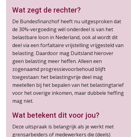
AUG
Markus Verbeek Praehep
Wat zegt de rechter?
De Bundesfinanzhof heeft nu uitgesproken dat
Praktijkdiploma Loonadministratie (PDL®)
31
de 30%-vergoeding wél onderdeel is van het
AUG
Markus Verbeek Praehep
belastbare loon in Nederland, ook al wordt dit
deel via een forfaitaire vrijstelling vrijgesteld van
Cursus Van salarisadministrateur naar beloningsadviseur (basis)
01
belasting. Daardoor mag Duitsland hierover
SEP
MOCuitgevers
geen belasting meer heffen. Alleen een
zogenaamd progressievoorbehoud blijft
Online cursus Wwft voor salarisadministrateurs (inclusief praktijkmodellen)
03
toegestaan: het belastingvrije deel mag
SEP
MOCuitgevers
meetellen bij het bepalen van het belastingtarief
voor het overige inkomen, maar dubbele heffing
Online cursus Bedingen in de arbeidsovereenkomst
07
mag niet.
SEP
MOCuitgevers
Wat betekent dit voor jou?
Online Excel training voor de salarisadministrateur (verdieping)
08
Deze uitspraak is belangrijk als je werkt met
SEP
MOCuitgevers
grensarbeiders of medewerkers die (deels)