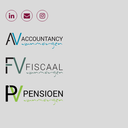
24
SEP
MOCuitgevers
Cursus Inkomstenbelasting voor de salarisadministrateur
29
SEP
MOCuitgevers
Online Excel training voor de salarisadministrateur (specialisatie en AI)
30
SEP
MOCuitgevers
Online cursus Werkkostenregeling
01
OKT
MOCuitgevers
Online cursus Groene arbeidsvoorwaarden en de gevolgen voor de loonheffingen
05
OKT
MOCuitgevers
Cursus DGA verlonen
05
OKT
MOCuitgevers