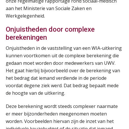
onze regelmatige rapportage rond sociaal-medisch
AUG
Markus Verbeek Praehep
aan het Ministerie van Sociale Zaken en
Werkgelegenheid.
Cursus Van salarisadministrateur naar beloningsadviseur (basis)
01
SEP
MOCuitgevers
Onjuistheden door complexe
berekeningen
Online cursus Wwft voor salarisadministrateurs (inclusief praktijkmodellen)
03
SEP
MOCuitgevers
Onjuistheden in de vaststelling van een WIA-uitkering
kunnen voortkomen uit de complexe berekening die
gedaan moet worden door medewerkers van UWV.
Online cursus Bedingen in de arbeidsovereenkomst
07
Het gaat hierbij bijvoorbeeld over de berekening van
SEP
MOCuitgevers
het bedrag dat iemand verdiende in de periode
voordat degene ziek werd. Dat bedrag bepaalt mede
Online Excel training voor de salarisadministrateur (verdieping)
08
de hoogte van de uitkering.
SEP
MOCuitgevers
Deze berekening wordt steeds complexer naarmate
Tweedaagse online Excel training voor de salarisadministrateur (verdieping, specialisatie en AI)
08
er meer bijzonderheden meegenomen moeten
SEP
MOCuitgevers
worden. Voorbeelden hiervan zijn de inzet van het
individuele keuzebudget of de situatie dat iemand