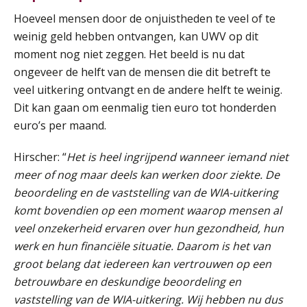
Hoeveel mensen door de onjuistheden te veel of te
weinig geld hebben ontvangen, kan UWV op dit
moment nog niet zeggen. Het beeld is nu dat
ongeveer de helft van de mensen die dit betreft te
veel uitkering ontvangt en de andere helft te weinig.
Dit kan gaan om eenmalig tien euro tot honderden
euro’s per maand.
Hirscher: “
Het is heel ingrijpend wanneer iemand niet
meer of nog maar deels kan werken door ziekte. De
beoordeling en de vaststelling van de WIA-uitkering
komt bovendien op een moment waarop mensen al
Lonen in de Jaarrekening (NIRPA PE)
veel onzekerheid ervaren over hun gezondheid, hun
07
AUG
Markus Verbeek Praehep
werk en hun financiële situatie. Daarom is het van
groot belang dat iedereen kan vertrouwen op een
betrouwbare en deskundige beoordeling en
Practical Diploma in Payroll Administration (PDL®)
11
vaststelling van de WIA-uitkering. Wij hebben nu dus
AUG
Markus Verbeek Praehep