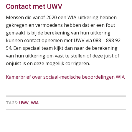
gesprek met Susan Hendriks
Contact met UWV
Pensioen voor de salarisprofessional: ontdek welke verdieping bij jou past
21
Je helpt klanten met hun
Mensen die vanaf 2020 een WIA-uitkering hebben
administratie — maar hoe zit het met
SEP
MOCuitgevers
die van jouzelf?
gekregen en vermoedens hebben dat er een fout
gemaakt is bij de berekening van hun uitkering
Online cursus Zzp’er, de Wet DBA en schijnzelfstandigheid
Hoe behoud je financiële talenten in
24
kunnen contact opnemen met UWV via 088 – 898 92
een krappe arbeidsmarkt?
SEP
MOCuitgevers
94. Een speciaal team kijkt dan naar de berekening
van hun uitkering om vast te stellen of deze juist of
Onterechte transitievergoeding
terugbetaald krijgen
Online Excel training voor de salarisadministrateur (basis)
24
onjuist is en deze mogelijk corrigeren.
SEP
MOCuitgevers
Grip op uren per dienst: 7
Kamerbrief over sociaal-medische beoordelingen WIA
veelgemaakte fouten in
projectadministratie
Cursus Inkomstenbelasting voor de salarisadministrateur
29
SEP
MOCuitgevers
TAGS:
UWV
,
WIA
Online Excel training voor de salarisadministrateur (specialisatie en AI)
30
De impact van AI op de
SEP
MOCuitgevers
salarisadministratie: hoe bereid jij je
voor?
Online cursus Werkkostenregeling