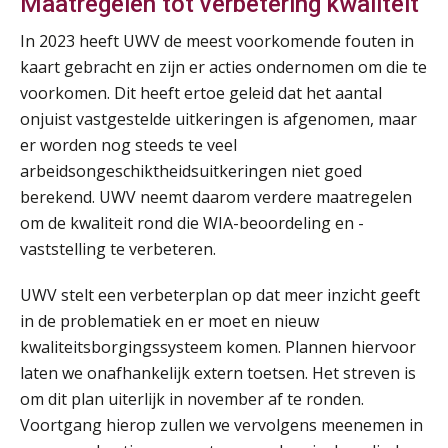
Maatregelen tot verbetering kwaliteit
Opfriscursus PDL (NIRPA PE)
26
In 2023 heeft UWV de meest voorkomende fouten in
AUG
Markus Verbeek Praehep
kaart gebracht en zijn er acties ondernomen om die te
voorkomen. Dit heeft ertoe geleid dat het aantal
Summercourse Impact en invloed van AI op de salarisverwerking (basis)
26
onjuist vastgestelde uitkeringen is afgenomen, maar
AUG
MOCuitgevers
er worden nog steeds te veel
arbeidsongeschiktheidsuitkeringen niet goed
Summercourse Impact en invloed van AI op de salarisverwerking (verdieping)
27
berekend. UWV neemt daarom verdere maatregelen
AUG
MOCuitgevers
om de kwaliteit rond die WIA-beoordeling en -
vaststelling te verbeteren.
Online Vakopleiding Payroll Services (VPS)
28
AUG
MOCuitgevers
UWV stelt een verbeterplan op dat meer inzicht geeft
in de problematiek en er moet en nieuw
kwaliteitsborgingssysteem komen. Plannen hiervoor
Opfriscursus VPS (NIRPA PE)
28
laten we onafhankelijk extern toetsen. Het streven is
AUG
Markus Verbeek Praehep
om dit plan uiterlijk in november af te ronden.
Voortgang hierop zullen we vervolgens meenemen in
Praktijkdiploma Loonadministratie (PDL®)
31