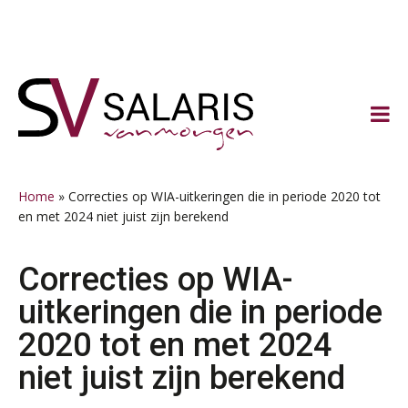
Spring
Door
Spring
Spring
naar
naar
naar
naar
de
de
de
de
hoofdnavigatie
hoofd
eerste
voettekst
inhoud
sidebar
Home
»
Correcties op WIA-uitkeringen die in periode 2020 tot
en met 2024 niet juist zijn berekend
Correcties op WIA-
uitkeringen die in periode
2020 tot en met 2024
niet juist zijn berekend