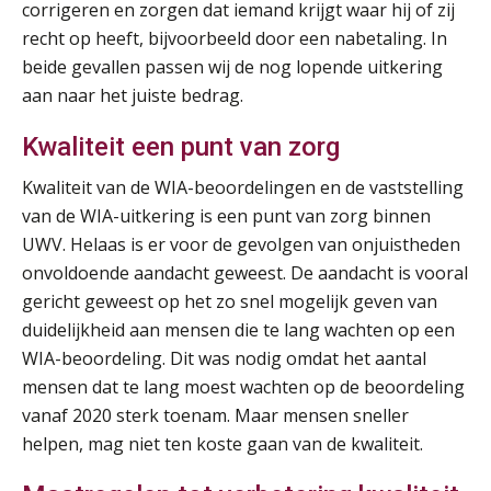
25
corrigeren en zorgen dat iemand krijgt waar hij of zij
AUG
MOCuitgevers
recht op heeft, bijvoorbeeld door een nabetaling. In
beide gevallen passen wij de nog lopende uitkering
Summercourse: Een mindset die kansen ziet en vertrouwen geeft
25
aan naar het juiste bedrag.
AUG
MOCuitgevers
Kwaliteit een punt van zorg
Summercourse: Kiezen wat bij je past, loslaten wat je niet verder helpt
25
Kwaliteit van de WIA-beoordelingen en de vaststelling
AUG
MOCuitgevers
van de WIA-uitkering is een punt van zorg binnen
UWV. Helaas is er voor de gevolgen van onjuistheden
Summercourse Werkkostenregeling
25
onvoldoende aandacht geweest. De aandacht is vooral
AUG
MOCuitgevers
gericht geweest op het zo snel mogelijk geven van
duidelijkheid aan mensen die te lang wachten op een
Online Opleiding Praktijkdiploma Loonadministratie (PDL)
25
WIA-beoordeling. Dit was nodig omdat het aantal
AUG
MOCuitgevers
mensen dat te lang moest wachten op de beoordeling
vanaf 2020 sterk toenam. Maar mensen sneller
Summercourse Internationaal/grensoverschrijdend werken
25
helpen, mag niet ten koste gaan van de kwaliteit.
AUG
MOCuitgevers