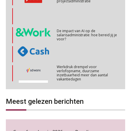
OKT
MOCuitgevers
Cursus Copilot in Office (basis)
28
De impact van AI op de
OKT
MOCuitgevers
salarisadministratie: hoe bereid jij je
voor?
Online cursus Personeel en AVG/privacy
29
OKT
MOCuitgevers
Werkdruk drempel voor
verlofopname, duurzame
Online cursus omtrent pensioenactualiteiten
inzetbaarheid meer dan aantal
03
vakantiedagen
NOV
MOCuitgevers
Aanpassingen Wet toekomst
pensioenen, de tijd dringt!
Cursus Werkkostenregeling
04
NOV
MOCuitgevers
Wie alles ziet, draagt alles: de
Meest gelezen berichten
ongemakkelijke positie van payroll
Cursus Wwft en AI
05
NOV
MOCuitgevers