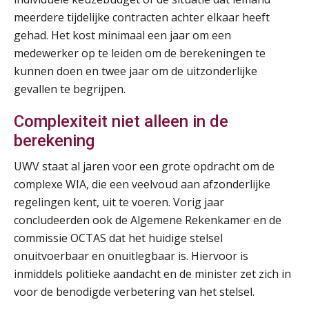
Cursus Samenwerken financiële- en salarisadministratie
09
meerdere tijdelijke contracten achter elkaar heeft
SEP
MOCuitgevers
gehad. Het kost minimaal een jaar om een
medewerker op te leiden om de berekeningen te
Online cursus Disfunctionerende werknemer: wat nu?
16
kunnen doen en twee jaar om de uitzonderlijke
SEP
MOCuitgevers
gevallen te begrijpen.
Training Grenzen aangeven met zelfvertrouwen en respect
Complexiteit niet alleen in de
17
SEP
MOCuitgevers
berekening
UWV staat al jaren voor een grote opdracht om de
Online cursus Auto, fiets en OV in de salarisadministratie
17
complexe WIA, die een veelvoud aan afzonderlijke
SEP
MOCuitgevers
regelingen kent, uit te voeren. Vorig jaar
concludeerden ook de Algemene Rekenkamer en de
Praktijkdiploma loonadministratie (PDL)
17
commissie OCTAS dat het huidige stelsel
SEP
SD Worx
onuitvoerbaar en onuitlegbaar is. Hiervoor is
inmiddels politieke aandacht en de minister zet zich in
Cursus Samen sterk: efficiënte samenwerking tussen HR en salarisadministratie
17
voor de benodigde verbetering van het stelsel.
SEP
MOCuitgevers
De mensen achter de loonstrook: in