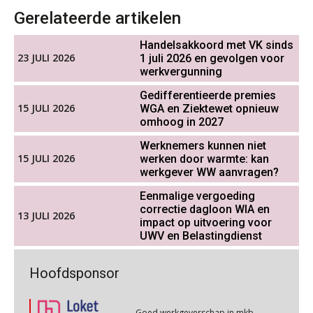
01
OKT
MOCuitgevers
Gerelateerde artikelen
Werkdruk drempel voor
Handelsakkoord met VK sinds
verlofopname, duurzame
Online cursus Groene arbeidsvoorwaarden en de gevolgen voor de loonheffingen
inzetbaarheid meer dan aantal
05
23 JULI 2026
1 juli 2026 en gevolgen voor
vakantiedagen
OKT
MOCuitgevers
werkvergunning
Aanpassingen Wet toekomst
Gedifferentieerde premies
pensioenen, de tijd dringt!
15 JULI 2026
Cursus DGA verlonen
WGA en Ziektewet opnieuw
05
omhoog in 2027
OKT
MOCuitgevers
Wie alles ziet, draagt alles: de
Werknemers kunnen niet
ongemakkelijke positie van payroll
15 JULI 2026
werken door warmte: kan
Cursus WAZO – verlofvormen
06
werkgever WW aanvragen?
OKT
MOCuitgevers
Eenmalige vergoeding
correctie dagloon WIA en
13 JULI 2026
Online training Power Query voor HR en salarisadministrateurs
impact op uitvoering voor
06
De kracht van complimenten op de
UWV en Belastingdienst
werkvloer
OKT
MOCuitgevers
Goed werkgeverschap in mkb
Hoofdsponsor
Online cursus Internationaal thuiswerken en vaste inrichting na 2025 OESO modelverdrag update
geremd door administratieve druk
07
OKT
MOCuitgevers
Goed werkgeverschap in mkb