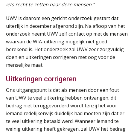
iets recht te zetten naar deze mensen.”
HBO Programma Manager Payroll Services & Benefits
14
UWV is daarom een gericht onderzoek gestart dat
AUG
Markus Verbeek Praehep
uiterlijk in december afgerond zijn. Na afloop van het
onderzoek neemt UWV zelf contact op met de mensen
Module Arbeidsrecht en Sociale Zekerheid VPS
17
waarvan de WIA-uitkering mogelijk niet goed
AUG
Markus Verbeek Praehep
berekend is. Het onderzoek zal UWV zeer zorgvuldig
doen en uitkeringen corrigeren met oog voor de
Module Loonheffingen PDL
20
menselijke maat.
AUG
Markus Verbeek Praehep
Uitkeringen corrigeren
Module Loonheffingen VPS
24
Ons uitgangspunt is dat als mensen door een fout
AUG
Markus Verbeek Praehep
van UWV te veel uitkering hebben ontvangen, dit
bedrag niet teruggevorderd wordt tenzij het voor
Summercourse Update loonheffingen en arbeidsrecht
24
iemand redelijkerwijs duidelijk had moeten zijn dat er
AUG
MOCuitgevers
te veel uitkering betaald werd. Wanneer iemand te
weinig uitkering heeft gekregen, zal UWV het bedrag
Summercourse: Kiezen en loslaten & een mindset die kansen ziet en vertrouwen geeft