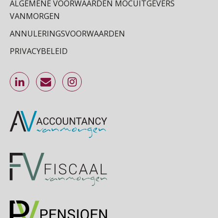
ALGEMENE VOORWAARDEN MOCUITGEVERS
VANMORGEN
Cursus Inkomstenbelasting voor de salarisadministrateur
29
ANNULERINGSVOORWAARDEN
SEP
MOCuitgevers
PRIVACYBELEID
Online Excel training voor de salarisadministrateur (specialisatie en AI)
30
SEP
MOCuitgevers
Online cursus Werkkostenregeling
01
OKT
MOCuitgevers
Online cursus Groene arbeidsvoorwaarden en de gevolgen voor de loonheffingen
05
OKT
MOCuitgevers
Cursus DGA verlonen
05
OKT
MOCuitgevers
Cursus WAZO – verlofvormen