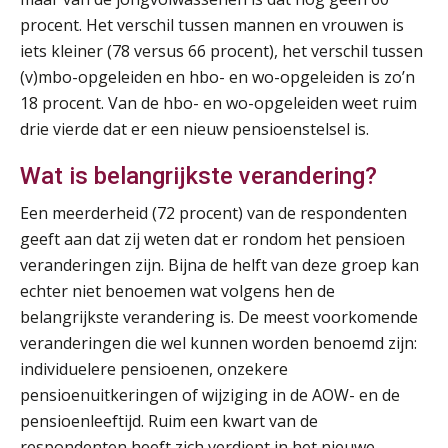
Module Loonheffingen PDL
20
procent. Het verschil tussen mannen en vrouwen is
AUG
Markus Verbeek Praehep
iets kleiner (78 versus 66 procent), het verschil tussen
(v)mbo-opgeleiden en hbo- en wo-opgeleiden is zo’n
Module Loonheffingen VPS
24
18 procent. Van de hbo- en wo-opgeleiden weet ruim
AUG
Markus Verbeek Praehep
drie vierde dat er een nieuw pensioenstelsel is.
Wat is belangrijkste verandering?
Summercourse Update loonheffingen en arbeidsrecht
24
AUG
MOCuitgevers
Een meerderheid (72 procent) van de respondenten
geeft aan dat zij weten dat er rondom het pensioen
Summercourse: Kiezen en loslaten & een mindset die kansen ziet en vertrouwen geeft
25
veranderingen zijn. Bijna de helft van deze groep kan
AUG
MOCuitgevers
echter niet benoemen wat volgens hen de
belangrijkste verandering is. De meest voorkomende
Summercourse: Een mindset die kansen ziet en vertrouwen geeft
25
veranderingen die wel kunnen worden benoemd zijn:
AUG
MOCuitgevers
individuelere pensioenen, onzekere
pensioenuitkeringen of wijziging in de AOW- en de
Summercourse: Kiezen wat bij je past, loslaten wat je niet verder helpt
25
pensioenleeftijd. Ruim een kwart van de
AUG
MOCuitgevers
respondenten heeft zich verdiept in het nieuwe