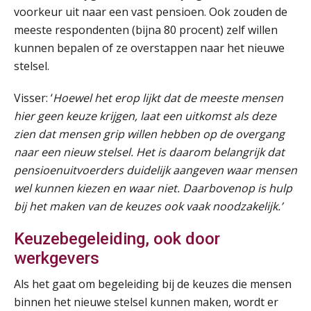
voorkeur uit naar een vast pensioen. Ook zouden de
Online cursus Bedingen in de arbeidsovereenkomst
07
meeste respondenten (bijna 80 procent) zelf willen
SEP
MOCuitgevers
kunnen bepalen of ze overstappen naar het nieuwe
stelsel.
Online Excel training voor de salarisadministrateur (verdieping)
08
SEP
MOCuitgevers
Visser: ‘
Hoewel het erop lijkt dat de meeste mensen
hier geen keuze krijgen, laat een uitkomst als deze
Tweedaagse online Excel training voor de salarisadministrateur (verdieping, specialisatie en AI)
zien dat mensen grip willen hebben op de overgang
08
SEP
MOCuitgevers
naar een nieuw stelsel. Het is daarom belangrijk dat
pensioenuitvoerders duidelijk aangeven waar mensen
Cursus Samenwerken financiële- en salarisadministratie
wel kunnen kiezen en waar niet. Daarbovenop is hulp
09
SEP
MOCuitgevers
bij het maken van de keuzes ook vaak noodzakelijk.’
Keuzebegeleiding, ook door
Online cursus Disfunctionerende werknemer: wat nu?
16
werkgevers
SEP
MOCuitgevers
Als het gaat om begeleiding bij de keuzes die mensen
Training Grenzen aangeven met zelfvertrouwen en respect
binnen het nieuwe stelsel kunnen maken, wordt er
17