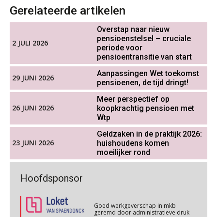
Werkdruk drempel voor
Gerelateerde artikelen
verlofopname, duurzame
inzetbaarheid meer dan aantal
Cursus WAZO – verlofvormen
06
vakantiedagen
Overstap naar nieuw
OKT
MOCuitgevers
pensioenstelsel – cruciale
2 JULI 2026
Aanpassingen Wet toekomst
periode voor
pensioenen, de tijd dringt!
pensioentransitie van start
Online training Power Query voor HR en salarisadministrateurs
06
OKT
MOCuitgevers
Aanpassingen Wet toekomst
Wie alles ziet, draagt alles: de
29 JUNI 2026
ongemakkelijke positie van payroll
pensioenen, de tijd dringt!
Meer perspectief op
Online cursus Internationaal thuiswerken en vaste inrichting na 2025 OESO modelverdrag update
07
26 JUNI 2026
koopkrachtig pensioen met
OKT
MOCuitgevers
Wtp
Geldzaken in de praktijk 2026:
De kracht van complimenten op de
Cursus Van salarisadministrateur naar beloningsadviseur (verdieping)
07
23 JUNI 2026
huishoudens komen
werkvloer
OKT
MOCuitgevers
moeilijker rond
Goed werkgeverschap in mkb
Online cursus Nog meer bedingen in de arbeidsovereenkomst
Hoofdsponsor
08
geremd door administratieve druk
OKT
MOCuitgevers
Goed werkgeverschap in mkb
geremd door administratieve druk
Online cursus Update loonheffingen en arbeidsrecht