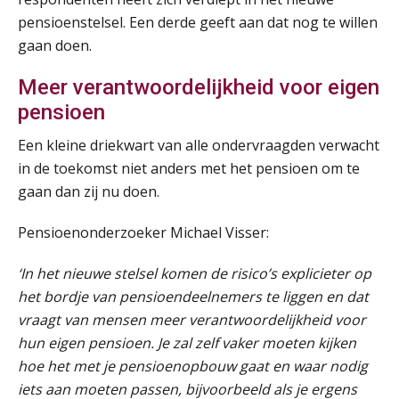
pensioenstelsel. Een derde geeft aan dat nog te willen
Summercourse Werkkostenregeling
gaan doen.
25
AUG
MOCuitgevers
Meer verantwoordelijkheid voor eigen
pensioen
Online Opleiding Praktijkdiploma Loonadministratie (PDL)
25
AUG
MOCuitgevers
Een kleine driekwart van alle ondervraagden verwacht
in de toekomst niet anders met het pensioen om te
Summercourse Internationaal/grensoverschrijdend werken
25
gaan dan zij nu doen.
AUG
MOCuitgevers
Pensioenonderzoeker Michael Visser:
Opfriscursus PDL (NIRPA PE)
26
‘In het nieuwe stelsel komen de risico’s explicieter op
AUG
Markus Verbeek Praehep
het bordje van pensioendeelnemers te liggen en dat
vraagt van mensen meer verantwoordelijkheid voor
Summercourse Impact en invloed van AI op de salarisverwerking (basis)
26
hun eigen pensioen. Je zal zelf vaker moeten kijken
AUG
MOCuitgevers
hoe het met je pensioenopbouw gaat en waar nodig
iets aan moeten passen, bijvoorbeeld als je ergens
Summercourse Impact en invloed van AI op de salarisverwerking (verdieping)