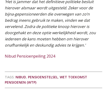
‘Het is jammer dat het definitieve politieke besluit
Je helpt klanten met hun
Online Excel training voor de salarisadministrateur (basis)
24
administratie — maar hoe zit het met
hierover alsmaar wordt uitgesteld. Zeker voor de
die van jouzelf?
SEP
MOCuitgevers
bijna-gepensioneerden die overwegen van zo’n
Hoe behoud je financiële talenten in
bedrag ineens gebruik te maken, vinden we dat
Cursus Inkomstenbelasting voor de salarisadministrateur
een krappe arbeidsmarkt?
29
vervelend. Zodra de politieke knoop hierover is
SEP
MOCuitgevers
doorgehakt en deze optie werkelijkheid wordt, zou
Onterechte transitievergoeding
terugbetaald krijgen
iedereen de kans moeten hebben om hierover
Online Excel training voor de salarisadministrateur (specialisatie en AI)
30
onafhankelijk en deskundig advies te krijgen.’
SEP
MOCuitgevers
Grip op uren per dienst: 7
veelgemaakte fouten in
projectadministratie
Nibud Pensioenpeiling 2024
Online cursus Werkkostenregeling
01
OKT
MOCuitgevers
TAGS:
NIBUD
,
PENSIOENSTELSEL
,
WET TOEKOMST
Online cursus Groene arbeidsvoorwaarden en de gevolgen voor de loonheffingen
De impact van AI op de
05
PENSIOENEN (WTP)
salarisadministratie: hoe bereid jij je
OKT
MOCuitgevers
voor?
Cursus DGA verlonen
05
OKT
MOCuitgevers