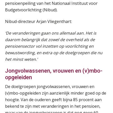
pensioenpeiling van het Nationaal Instituut voor
Budgetvoorlichting (Nibud).
Nibud-directeur Arjan Vliegenthart:
‘De veranderingen gaan ons allemaal aan. Het is
Lonen in de Jaarrekening (NIRPA PE)
07
daarom belangrijk dat zowel de overheid als de
AUG
Markus Verbeek Praehep
pensioensector vol inzetten op voorlichting en
bewustwording, en extra op de doelgroepen die nu
Practical Diploma in Payroll Administration (PDL®)
11
het minst weten.’
AUG
Markus Verbeek Praehep
Jongvolwassenen, vrouwen en (v)mbo-
HBO Programma Manager Payroll Services & Benefits
opgeleiden
14
AUG
Markus Verbeek Praehep
De doelgroepen jongvolwassenen, vrouwen en
(v)mbo-opgeleiden zijn aanzienlijk minder goed op de
Module Arbeidsrecht en Sociale Zekerheid VPS
17
hoogte. Van de ouderen geeft bijna 85 procent aan
AUG
Markus Verbeek Praehep
bekend te zijn met veranderingen in het pensioen,
maar van de jongvolwassenen is dat nog geen 60