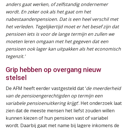
27
anders gaat werken, of zelfstandig ondernemer
AUG
MOCuitgevers
wordt. En zeker ook als het gaat om het
nabestaandenpensioen. Dat is een heel verschil met
Online Vakopleiding Payroll Services (VPS)
28
het verleden. Tegelijkertijd moet er het besef zijn dat
AUG
MOCuitgevers
pensioen iets is voor de lange termijn en zullen we
moeten leren omgaan met het gegeven dat een
Opfriscursus VPS (NIRPA PE)
28
pensioen ook lager kan uitpakken als het economisch
AUG
Markus Verbeek Praehep
tegenzit.’
Praktijkdiploma Loonadministratie (PDL®)
Grip hebben op overgang nieuw
31
AUG
Markus Verbeek Praehep
stelsel
De AFM heeft eerder vastgesteld dat ‘
de meerderheid
Cursus Van salarisadministrateur naar beloningsadviseur (basis)
01
van de pensioengerechtigden op termijn een
SEP
MOCuitgevers
variabele pensioenuitkering krijgt
‘. Het onderzoek laat
zien dat de meeste mensen het liefst zouden willen
Online cursus Wwft voor salarisadministrateurs (inclusief praktijkmodellen)
03
kunnen kiezen of hun pensioen vast of variabel
SEP
MOCuitgevers
wordt. Daarbij gaat met name bij lagere inkomens de