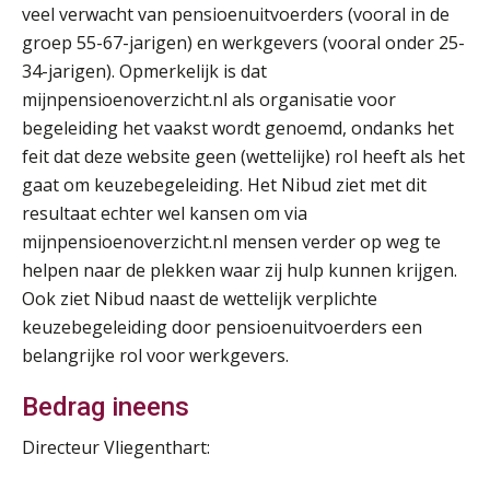
SEP
MOCuitgevers
veel verwacht van pensioenuitvoerders (vooral in de
groep 55-67-jarigen) en werkgevers (vooral onder 25-
Online cursus Auto, fiets en OV in de salarisadministratie
34-jarigen). Opmerkelijk is dat
17
SEP
MOCuitgevers
mijnpensioenoverzicht.nl als organisatie voor
begeleiding het vaakst wordt genoemd, ondanks het
Praktijkdiploma loonadministratie (PDL)
feit dat deze website geen (wettelijke) rol heeft als het
17
SEP
SD Worx
gaat om keuzebegeleiding. Het Nibud ziet met dit
resultaat echter wel kansen om via
mijnpensioenoverzicht.nl mensen verder op weg te
Cursus Samen sterk: efficiënte samenwerking tussen HR en salarisadministratie
17
helpen naar de plekken waar zij hulp kunnen krijgen.
SEP
MOCuitgevers
Ook ziet Nibud naast de wettelijk verplichte
keuzebegeleiding door pensioenuitvoerders een
Pensioen voor de salarisprofessional: ontdek welke verdieping bij jou past
21
belangrijke rol voor werkgevers.
SEP
MOCuitgevers
Bedrag ineens
Online cursus Zzp’er, de Wet DBA en schijnzelfstandigheid
24
De mensen achter de loonstrook: in
SEP
MOCuitgevers
Directeur Vliegenthart:
gesprek met Susan Hendriks