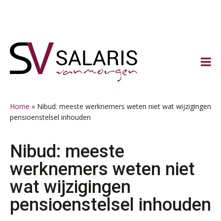
Spring
Door
Spring
Spring
naar
naar
naar
naar
de
de
de
de
hoofdnavigatie
hoofd
eerste
voettekst
inhoud
sidebar
Home
»
Nibud: meeste werknemers weten niet wat wijzigingen
pensioenstelsel inhouden
Nibud: meeste
werknemers weten niet
wat wijzigingen
pensioenstelsel inhouden