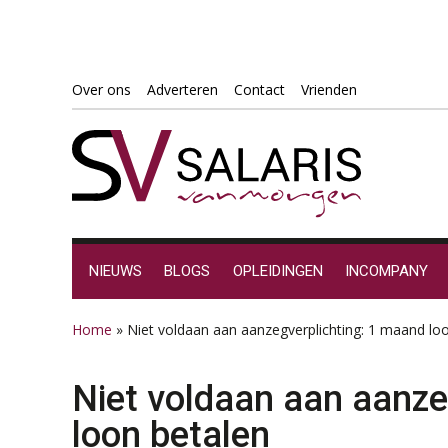
Spring
Door
Spring
Spring
Over ons
Adverteren
Contact
Vrienden
naar
naar
naar
naar
de
de
de
de
hoofdnavigatie
hoofd
eerste
voettekst
inhoud
sidebar
NIEUWS
BLOGS
OPLEIDINGEN
INCOMPANY
Home
»
Niet voldaan aan aanzegverplichting: 1 maand lo
Niet voldaan aan aanze
loon betalen