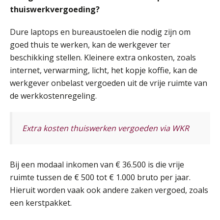
Opfriscursus PDL (NIRPA PE)
26
thuiswerkvergoeding?
AUG
Markus Verbeek Praehep
Dure laptops en bureaustoelen die nodig zijn om
Summercourse Impact en invloed van AI op de salarisverwerking (basis)
26
goed thuis te werken, kan de werkgever ter
AUG
MOCuitgevers
beschikking stellen. Kleinere extra onkosten, zoals
internet, verwarming, licht, het kopje koffie, kan de
Summercourse Impact en invloed van AI op de salarisverwerking (verdieping)
27
werkgever onbelast vergoeden uit de vrije ruimte van
AUG
MOCuitgevers
de werkkostenregeling.
Online Vakopleiding Payroll Services (VPS)
28
Extra kosten thuiswerken vergoeden via WKR
AUG
MOCuitgevers
Opfriscursus VPS (NIRPA PE)
28
Bij een modaal inkomen van € 36.500 is die vrije
AUG
Markus Verbeek Praehep
ruimte tussen de € 500 tot € 1.000 bruto per jaar.
Hieruit worden vaak ook andere zaken vergoed, zoals
Praktijkdiploma Loonadministratie (PDL®)
31
een kerstpakket.
AUG
Markus Verbeek Praehep