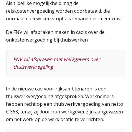
Als tijdelijke mogelijkheid mag de
Cursus Van salarisadministrateur naar beloningsadviseur (basis)
reiskostenvergoeding worden doorbetaald, die
01
SEP
MOCuitgevers
normaal na 6 weken stopt als iemand niet meer reist.
De FNV wil afspraken maken in cao’s over de
Online cursus Wwft voor salarisadministrateurs (inclusief praktijkmodellen)
03
onkostenvergoeding bij thuiswerken.
SEP
MOCuitgevers
Online cursus Bedingen in de arbeidsovereenkomst
07
FNV wil afspraken met werkgevers over
SEP
MOCuitgevers
thuiswerkregeling
Online Excel training voor de salarisadministrateur (verdieping)
08
SEP
MOCuitgevers
In de nieuwe cao voor rijksambtenaren is een
thuiswerkvergoeding afgesproken. Werknemers
hebben recht op een thuiswerkvergoeding van netto
Tweedaagse online Excel training voor de salarisadministrateur (verdieping, specialisatie en AI)
08
€ 363, tenzij zij door hun werkgever zijn aangewezen
SEP
MOCuitgevers
om het werk op de werklocatie te verrichten.
Cursus Samenwerken financiële- en salarisadministratie
09