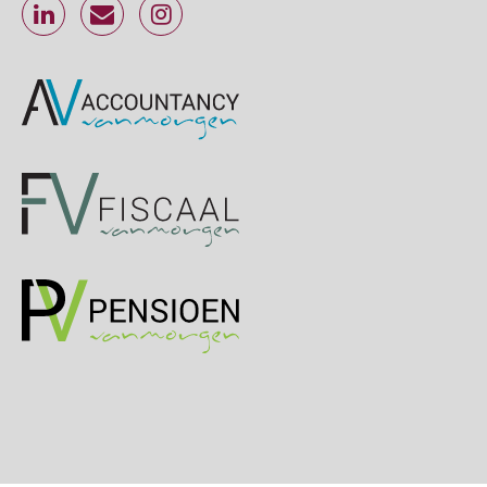
Online Excel training voor de salarisadministrateur (basis)
24
SEP
MOCuitgevers
Cursus Inkomstenbelasting voor de salarisadministrateur
29
SEP
MOCuitgevers
Online Excel training voor de salarisadministrateur (specialisatie en AI)
30
SEP
MOCuitgevers
Online cursus Werkkostenregeling
01
OKT
MOCuitgevers
Online cursus Groene arbeidsvoorwaarden en de gevolgen voor de loonheffingen
05
OKT
MOCuitgevers