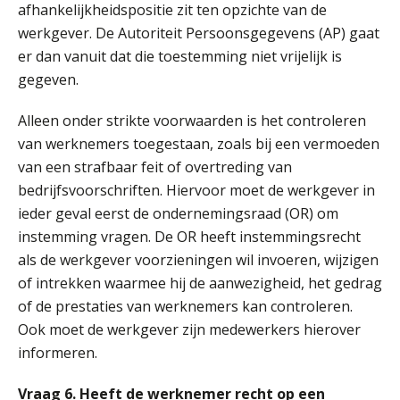
afhankelijkheidspositie zit ten opzichte van de
werkgever. De Autoriteit Persoonsgegevens (AP) gaat
Summercourse: Een mindset die kansen ziet en vertrouwen geeft
25
er dan vanuit dat die toestemming niet vrijelijk is
AUG
MOCuitgevers
gegeven.
Summercourse: Kiezen wat bij je past, loslaten wat je niet verder helpt
25
Alleen onder strikte voorwaarden is het controleren
AUG
MOCuitgevers
van werknemers toegestaan, zoals bij een vermoeden
van een strafbaar feit of overtreding van
Summercourse Werkkostenregeling
bedrijfsvoorschriften. Hiervoor moet de werkgever in
25
AUG
MOCuitgevers
ieder geval eerst de ondernemingsraad (OR) om
instemming vragen. De OR heeft instemmingsrecht
Online Opleiding Praktijkdiploma Loonadministratie (PDL)
als de werkgever voorzieningen wil invoeren, wijzigen
25
AUG
MOCuitgevers
of intrekken waarmee hij de aanwezigheid, het gedrag
of de prestaties van werknemers kan controleren.
Ook moet de werkgever zijn medewerkers hierover
Summercourse Internationaal/grensoverschrijdend werken
25
informeren.
AUG
MOCuitgevers
Vraag 6. Heeft de werknemer recht op een