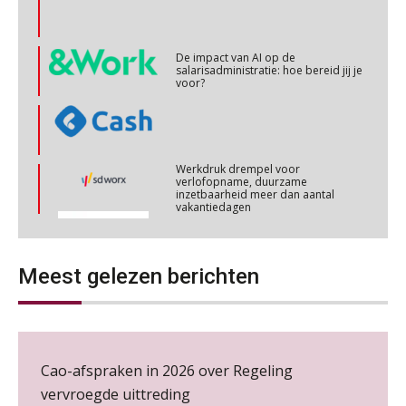
Cursus Copilot in Office (basis)
28
OKT
MOCuitgevers
De impact van AI op de
salarisadministratie: hoe bereid jij je
voor?
Online cursus Personeel en AVG/privacy
29
OKT
MOCuitgevers
Werkdruk drempel voor
Online cursus omtrent pensioenactualiteiten
03
verlofopname, duurzame
inzetbaarheid meer dan aantal
NOV
MOCuitgevers
vakantiedagen
Aanpassingen Wet toekomst
Cursus Werkkostenregeling
04
pensioenen, de tijd dringt!
NOV
MOCuitgevers
Meest gelezen berichten
Wie alles ziet, draagt alles: de
ongemakkelijke positie van payroll
Cursus Wwft en AI
05
NOV
MOCuitgevers
Cao-afspraken in 2026 over Regeling
Online cursus Regeling vervroegde uittreding/zwaar werk en Wet bedrag ineens
vervroegde uittreding
06