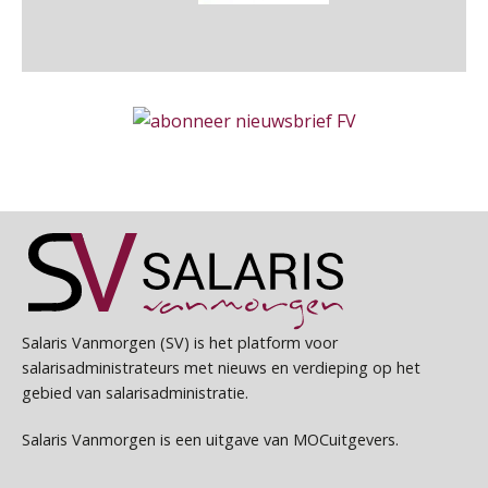
PIA Group
Summercourse Impact en invloed van AI op de salarisverwerking (verdieping)
27
AUG
MOCuitgevers
Salarisadministrateur – Amersfoort
aaff
Online Vakopleiding Payroll Services (VPS)
28
AUG
MOCuitgevers
Salarisadministrateur (20–28 uur per week)
Opfriscursus VPS (NIRPA PE)
Vakadi
28
AUG
Markus Verbeek Praehep
Financieel administratief medewerker – Zwolle
Praktijkdiploma Loonadministratie (PDL®)
31
PIA Group
AUG
Markus Verbeek Praehep
Salaris Vanmorgen (SV) is het platform voor
salarisadministrateurs met nieuws en verdieping op het
Cursus Van salarisadministrateur naar beloningsadviseur (basis)
Zelfstandig Administrateur Elysee
01
gebied van salarisadministratie.
SEP
MOCuitgevers
PIA Group
Salaris Vanmorgen is een uitgave van MOCuitgevers.
Online cursus Wwft voor salarisadministrateurs (inclusief praktijkmodellen)
03