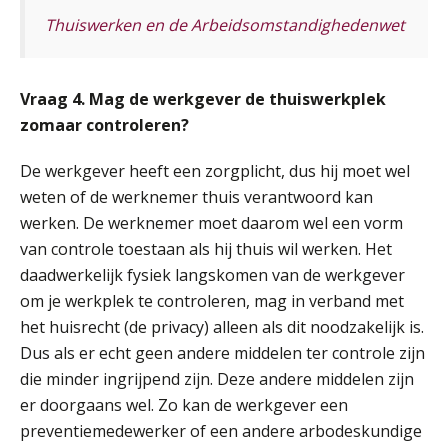
Thuiswerken en de Arbeidsomstandighedenwet
Vraag 4. Mag de werkgever de thuiswerkplek
zomaar controleren?
De werkgever heeft een zorgplicht, dus hij moet wel
weten of de werknemer thuis verantwoord kan
werken. De werknemer moet daarom wel een vorm
Inkomstenbelasting voor de Salarisadministrateur (NIRPA PE)
05
van controle toestaan als hij thuis wil werken. Het
AUG
Markus Verbeek Praehep
daadwerkelijk fysiek langskomen van de werkgever
om je werkplek te controleren, mag in verband met
Lonen in de Jaarrekening (NIRPA PE)
07
het huisrecht (de privacy) alleen als dit noodzakelijk is.
AUG
Markus Verbeek Praehep
Dus als er echt geen andere middelen ter controle zijn
die minder ingrijpend zijn. Deze andere middelen zijn
Practical Diploma in Payroll Administration (PDL®)
11
er doorgaans wel. Zo kan de werkgever een
AUG
Markus Verbeek Praehep
preventiemedewerker of een andere arbodeskundige