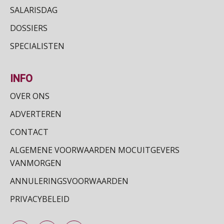
Training Grenzen aangeven met zelfvertrouwen en respect
SALARISDAG
17
SEP
MOCuitgevers
DOSSIERS
SPECIALISTEN
Online cursus Auto, fiets en OV in de salarisadministratie
17
SEP
MOCuitgevers
INFO
Praktijkdiploma loonadministratie (PDL)
17
OVER ONS
SEP
SD Worx
ADVERTEREN
Cursus Samen sterk: efficiënte samenwerking tussen HR en salarisadministratie
17
CONTACT
SEP
MOCuitgevers
ALGEMENE VOORWAARDEN MOCUITGEVERS
VANMORGEN
Pensioen voor de salarisprofessional: ontdek welke verdieping bij jou past
21
ANNULERINGSVOORWAARDEN
SEP
MOCuitgevers
PRIVACYBELEID
Online cursus Zzp’er, de Wet DBA en schijnzelfstandigheid
24
SEP
MOCuitgevers