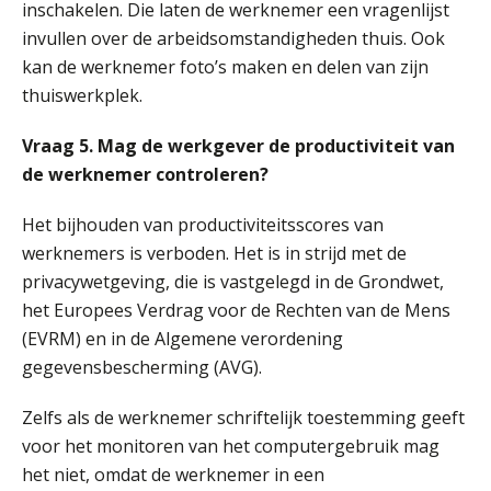
inschakelen. Die laten de werknemer een vragenlijst
HBO Programma Manager Payroll Services & Benefits
14
invullen over de arbeidsomstandigheden thuis. Ook
AUG
Markus Verbeek Praehep
kan de werknemer foto’s maken en delen van zijn
thuiswerkplek.
Module Arbeidsrecht en Sociale Zekerheid VPS
17
AUG
Markus Verbeek Praehep
Vraag 5. Mag de werkgever de productiviteit van
de werknemer controleren?
Module Loonheffingen PDL
20
AUG
Markus Verbeek Praehep
Het bijhouden van productiviteitsscores van
werknemers is verboden. Het is in strijd met de
privacywetgeving, die is vastgelegd in de Grondwet,
Module Loonheffingen VPS
24
het Europees Verdrag voor de Rechten van de Mens
AUG
Markus Verbeek Praehep
(EVRM) en in de Algemene verordening
gegevensbescherming (AVG).
Summercourse Update loonheffingen en arbeidsrecht
24
AUG
MOCuitgevers
Zelfs als de werknemer schriftelijk toestemming geeft
voor het monitoren van het computergebruik mag
Summercourse: Kiezen en loslaten & een mindset die kansen ziet en vertrouwen geeft
25
het niet, omdat de werknemer in een
AUG
MOCuitgevers