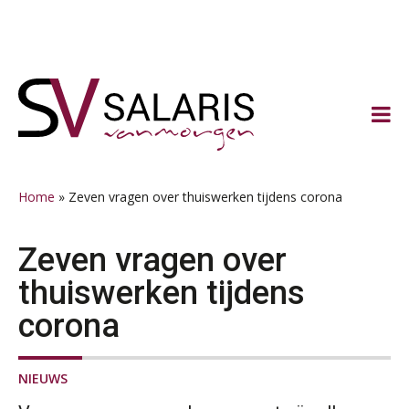
Spring
Door
Spring
Spring
naar
naar
naar
naar
de
de
de
de
hoofdnavigatie
hoofd
eerste
voettekst
inhoud
sidebar
Home
»
Zeven vragen over thuiswerken tijdens corona
Zeven vragen over
thuiswerken tijdens
corona
NIEUWS