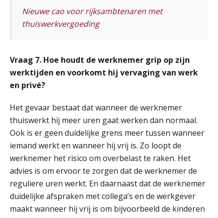
SEP
MOCuitgevers
Nieuwe cao voor rijksambtenaren met
thuiswerkvergoeding
Online cursus Disfunctionerende werknemer: wat nu?
16
SEP
MOCuitgevers
Vraag 7. Hoe houdt de werknemer grip op zijn
Training Grenzen aangeven met zelfvertrouwen en respect
werktijden en voorkomt hij vervaging van werk
17
SEP
MOCuitgevers
en privé?
Het gevaar bestaat dat wanneer de werknemer
Online cursus Auto, fiets en OV in de salarisadministratie
17
thuiswerkt hij meer uren gaat werken dan normaal.
SEP
MOCuitgevers
Ook is er geen duidelijke grens meer tussen wanneer
iemand werkt en wanneer hij vrij is. Zo loopt de
Praktijkdiploma loonadministratie (PDL)
17
werknemer het risico om overbelast te raken. Het
SEP
SD Worx
advies is om ervoor te zorgen dat de werknemer de
reguliere uren werkt. En daarnaast dat de werknemer
Cursus Samen sterk: efficiënte samenwerking tussen HR en salarisadministratie
17
duidelijke afspraken met collega’s en de werkgever
SEP
MOCuitgevers
maakt wanneer hij vrij is om bijvoorbeeld de kinderen
De mensen achter de loonstrook: in
gesprek met Susan Hendriks