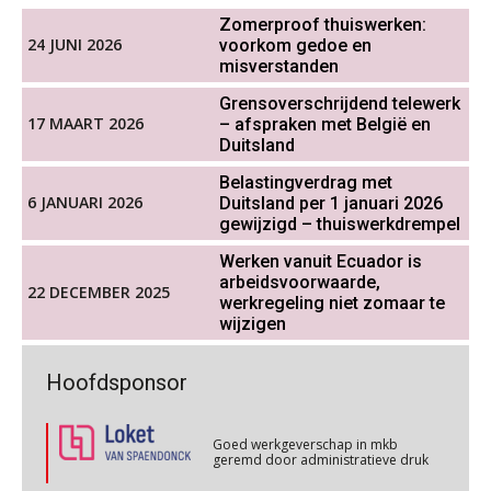
Zomerproof thuiswerken:
24 JUNI 2026
voorkom gedoe en
Werkdruk drempel voor
Online cursus Groene arbeidsvoorwaarden en de gevolgen voor de loonheffingen
05
verlofopname, duurzame
misverstanden
inzetbaarheid meer dan aantal
OKT
MOCuitgevers
vakantiedagen
Grensoverschrijdend telewerk
17 MAART 2026
– afspraken met België en
Aanpassingen Wet toekomst
Cursus DGA verlonen
Duitsland
05
pensioenen, de tijd dringt!
OKT
MOCuitgevers
Belastingverdrag met
6 JANUARI 2026
Duitsland per 1 januari 2026
Wie alles ziet, draagt alles: de
ongemakkelijke positie van payroll
gewijzigd – thuiswerkdrempel
Cursus WAZO – verlofvormen
06
OKT
MOCuitgevers
Werken vanuit Ecuador is
arbeidsvoorwaarde,
22 DECEMBER 2025
werkregeling niet zomaar te
Online training Power Query voor HR en salarisadministrateurs
06
wijzigen
OKT
MOCuitgevers
De kracht van complimenten op de
werkvloer
Goed werkgeverschap in mkb
Hoofdsponsor
geremd door administratieve druk
Online cursus Internationaal thuiswerken en vaste inrichting na 2025 OESO modelverdrag update
07
OKT
MOCuitgevers
Goed werkgeverschap in mkb
geremd door administratieve druk