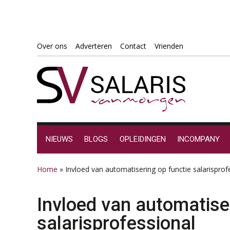
Spring
Door
Spring
Spring
Over ons
Adverteren
Contact
Vrienden
naar
naar
naar
naar
de
de
de
de
hoofdnavigatie
hoofd
eerste
voettekst
inhoud
sidebar
NIEUWS
BLOGS
OPLEIDINGEN
INCOMPANY
Home
»
Invloed van automatisering op functie salarisprof
Invloed van automatise
salarisprofessional