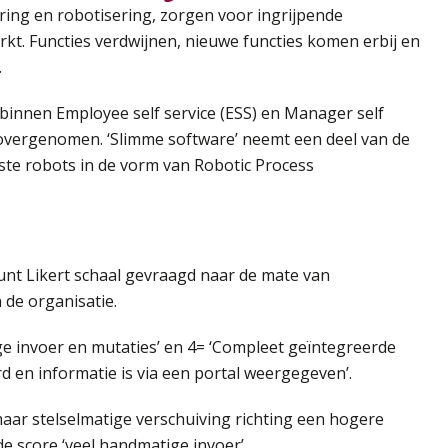
ing en robotisering, zorgen voor ingrijpende
t. Functies verdwijnen, nieuwe functies komen erbij en
.
binnen Employee self service (ESS) en Manager self
 overgenomen. ‘Slimme software’ neemt een deel van de
ste robots in de vorm van Robotic Process
unt Likert schaal gevraagd naar de mate van
 de organisatie.
e invoer en mutaties’ en 4= ‘Compleet geïntegreerde
en informatie is via een portal weergegeven’.
, maar stelselmatige verschuiving richting een hogere
 score ‘veel handmatige invoer’.