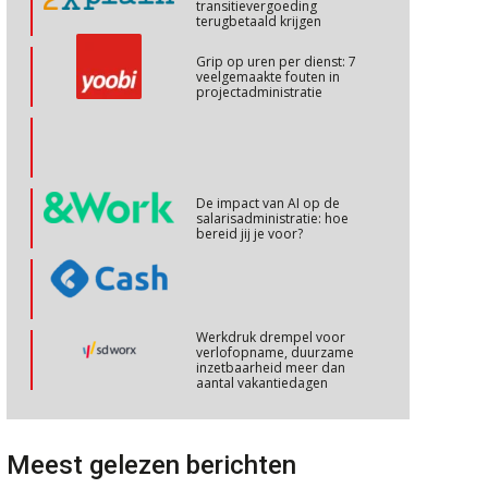
transitievergoeding
terugbetaald krijgen
Cursus Copilot in Office (basis)
28
Grip op uren per dienst: 7
veelgemaakte fouten in
OKT
MOCuitgevers
projectadministratie
Online cursus Personeel en AVG/privacy
29
OKT
MOCuitgevers
De impact van AI op de
salarisadministratie: hoe
Online cursus omtrent pensioenactualiteiten
03
bereid jij je voor?
NOV
MOCuitgevers
Cursus Werkkostenregeling
04
Werkdruk drempel voor
NOV
MOCuitgevers
verlofopname, duurzame
inzetbaarheid meer dan
aantal vakantiedagen
Cursus Wwft en AI
05
Aanpassingen Wet toekomst
NOV
MOCuitgevers
pensioenen, de tijd dringt!
Meest gelezen berichten
Wie alles ziet, draagt alles: de