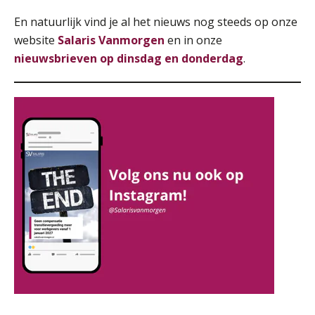
Pensioen voor de salarisprofessional: ontdek welke verdieping bij jou past
En natuurlijk vind je al het nieuws nog steeds op onze
21
SEP
MOCuitgevers
website
Salaris Vanmorgen
en in onze
nieuwsbrieven op dinsdag en donderdag
.
Online cursus Zzp’er, de Wet DBA en schijnzelfstandigheid
24
SEP
MOCuitgevers
De mensen achter de loonstrook: in
gesprek met Susan Hendriks
Online Excel training voor de salarisadministrateur (basis)
24
Je helpt klanten met hun
SEP
MOCuitgevers
administratie — maar hoe zit het met
die van jouzelf?
Cursus Inkomstenbelasting voor de salarisadministrateur
29
Hoe behoud je financiële talenten in
SEP
MOCuitgevers
een krappe arbeidsmarkt?
Online Excel training voor de salarisadministrateur (specialisatie en AI)
Onterechte transitievergoeding
30
terugbetaald krijgen
SEP
MOCuitgevers
Grip op uren per dienst: 7
veelgemaakte fouten in
Online cursus Werkkostenregeling
01
projectadministratie