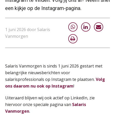
09
SEP
MOCuitgevers
een kijkje op de Instagram-pagina.
Online cursus Disfunctionerende werknemer: wat nu?
16
SEP
MOCuitgevers
1 juni 2026 door Salaris
Vanmorgen
Training Grenzen aangeven met zelfvertrouwen en respect
17
SEP
MOCuitgevers
Online cursus Auto, fiets en OV in de salarisadministratie
17
Salaris Vanmorgen is sinds 1 juni 2026 gestart met
SEP
MOCuitgevers
belangrijke nieuwsberichten voor
salarisprofessionals op Instagram te plaatsen.
Volg
Praktijkdiploma loonadministratie (PDL)
17
ons daarom nu ook op Instagram
!
SEP
SD Worx
Uiteraard blijven wij ook actief op LinkedIn, zie
Cursus Samen sterk: efficiënte samenwerking tussen HR en salarisadministratie
17
hiervoor onze speciale pagina van
Salaris
SEP
MOCuitgevers
Vanmorgen
.