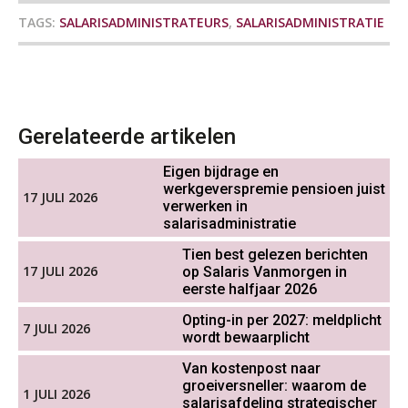
OKT
MOCuitgevers
TAGS:
SALARISADMINISTRATEURS
,
SALARISADMINISTRATIE
Online cursus Groene arbeidsvoorwaarden en de gevolgen voor de loonheffingen
05
OKT
MOCuitgevers
De impact van AI op de
salarisadministratie: hoe bereid jij je
voor?
Cursus DGA verlonen
05
Gerelateerde artikelen
OKT
MOCuitgevers
Eigen bijdrage en
werkgeverspremie pensioen juist
Werkdruk drempel voor
17 JULI 2026
Cursus WAZO – verlofvormen
06
verlofopname, duurzame
verwerken in
inzetbaarheid meer dan aantal
OKT
MOCuitgevers
salarisadministratie
vakantiedagen
Tien best gelezen berichten
Aanpassingen Wet toekomst
17 JULI 2026
Online training Power Query voor HR en salarisadministrateurs
op Salaris Vanmorgen in
pensioenen, de tijd dringt!
06
eerste halfjaar 2026
OKT
MOCuitgevers
Opting-in per 2027: meldplicht
Wie alles ziet, draagt alles: de
7 JULI 2026
ongemakkelijke positie van payroll
wordt bewaarplicht
Online cursus Internationaal thuiswerken en vaste inrichting na 2025 OESO modelverdrag update
07
OKT
MOCuitgevers
Van kostenpost naar
groeiversneller: waarom de
1 JULI 2026
salarisafdeling strategischer