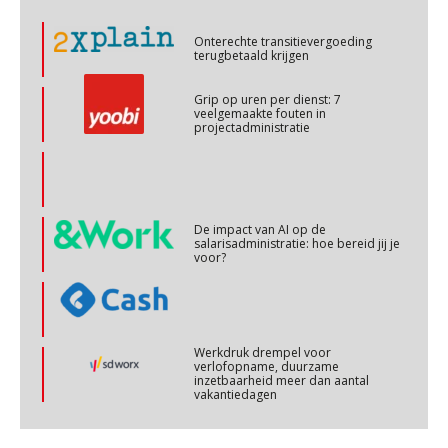
Cursus Copilot in Office (basis)
Onterechte transitievergoeding
28
terugbetaald krijgen
OKT
MOCuitgevers
Grip op uren per dienst: 7
veelgemaakte fouten in
Online cursus Personeel en AVG/privacy
29
projectadministratie
OKT
MOCuitgevers
Online cursus omtrent pensioenactualiteiten
03
NOV
MOCuitgevers
De impact van AI op de
salarisadministratie: hoe bereid jij je
voor?
Cursus Werkkostenregeling
04
NOV
MOCuitgevers
Werkdruk drempel voor
Cursus Wwft en AI
05
verlofopname, duurzame
inzetbaarheid meer dan aantal
NOV
MOCuitgevers
vakantiedagen
Aanpassingen Wet toekomst
Online cursus Regeling vervroegde uittreding/zwaar werk en Wet bedrag ineens
pensioenen, de tijd dringt!