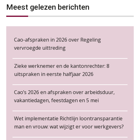
06
Meest gelezen berichten
NOV
MOCuitgevers
Wie alles ziet, draagt alles: de
ongemakkelijke positie van payroll
Loonbeslag in de praktijk, wat moet je als werkgever weten en doen?
12
NOV
MOCuitgevers
Cao-afspraken in 2026 over Regeling
vervroegde uittreding
Cursus Copilot in Office (gevorderden)
12
De kracht van complimenten op de
NOV
MOCuitgevers
werkvloer
Zieke werknemer en de kantonrechter: 8
Online cursus Verplichte toepassing cao en pensioen
uitspraken in eerste halfjaar 2026
18
NOV
MOCuitgevers
Cao’s 2026 en afspraken over arbeidsduur,
Online training Power Pivot (SUPER Draaitabel)
20
vakantiedagen, feestdagen en 5 mei
Payroll specialist
NOV
MOCuitgevers
Meijers makelaars in assurantiën
Non-actiefstelling en schorsing: de
Wet implementatie Richtlijn loontransparantie
regels, de risico’s en de
Online Excel en AI training voor de salarisadministrateur
loondoorbetaling
26
man en vrouw: wat wijzigt er voor werkgevers?
NOV
MOCuitgevers
Senior Payroll Officer
De mensen achter de loonstrook: in