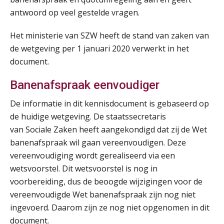
antwoord op veel gestelde vragen.
Summercourse Werkkostenregeling
25
AUG
MOCuitgevers
Het ministerie van SZW heeft de stand van zaken van
de wetgeving per 1 januari 2020 verwerkt in het
Online Opleiding Praktijkdiploma Loonadministratie (PDL)
25
document.
AUG
MOCuitgevers
Banenafspraak eenvoudiger
Summercourse Internationaal/grensoverschrijdend werken
25
De informatie in dit kennisdocument is gebaseerd op
AUG
MOCuitgevers
de huidige wetgeving. De staatssecretaris
van Sociale Zaken heeft aangekondigd dat zij de Wet
Opfriscursus PDL (NIRPA PE)
26
banenafspraak wil gaan vereenvoudigen. Deze
AUG
Markus Verbeek Praehep
vereenvoudiging wordt gerealiseerd via een
wetsvoorstel. Dit wetsvoorstel is nog in
Summercourse Impact en invloed van AI op de salarisverwerking (basis)
26
voorbereiding, dus de beoogde wijzigingen voor de
AUG
MOCuitgevers
vereenvoudigde Wet banenafspraak zijn nog niet
ingevoerd. Daarom zijn ze nog niet opgenomen in dit
Summercourse Impact en invloed van AI op de salarisverwerking (verdieping)
27
document.