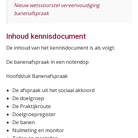
Online cursus Bedingen in de arbeidsovereenkomst
Nieuw wetsvoorstel vereenvoudiging
07
SEP
MOCuitgevers
banenafspraak
Online Excel training voor de salarisadministrateur (verdieping)
08
Inhoud kennisdocument
SEP
MOCuitgevers
De inhoud van het kennisdocument is als volgt:
Tweedaagse online Excel training voor de salarisadministrateur (verdieping, specialisatie en AI)
08
De banenafspraak in een notendop
SEP
MOCuitgevers
Hoofdstuk Banenafspraak
Cursus Samenwerken financiële- en salarisadministratie
09
SEP
MOCuitgevers
De afspraak uit het sociaal akkoord
De doelgroep
Online cursus Disfunctionerende werknemer: wat nu?
16
De Praktijkroute
SEP
MOCuitgevers
Doelgroepregister
De banen
Training Grenzen aangeven met zelfvertrouwen en respect
17
Nulmeting en monitor
SEP
MOCuitgevers