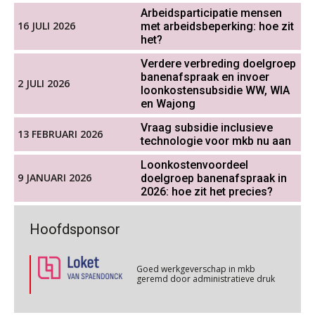
Arbeidsparticipatie mensen
Werkdruk drempel voor
Cursus WAZO – verlofvormen
06
verlofopname, duurzame
16 JULI 2026
met arbeidsbeperking: hoe zit
inzetbaarheid meer dan aantal
OKT
MOCuitgevers
het?
vakantiedagen
Verdere verbreding doelgroep
Aanpassingen Wet toekomst
banenafspraak en invoer
Online training Power Query voor HR en salarisadministrateurs
pensioenen, de tijd dringt!
06
2 JULI 2026
loonkostensubsidie WW, WIA
OKT
MOCuitgevers
en Wajong
Wie alles ziet, draagt alles: de
ongemakkelijke positie van payroll
Vraag subsidie inclusieve
Online cursus Internationaal thuiswerken en vaste inrichting na 2025 OESO modelverdrag update
13 FEBRUARI 2026
07
technologie voor mkb nu aan
OKT
MOCuitgevers
Loonkostenvoordeel
9 JANUARI 2026
doelgroep banenafspraak in
Cursus Van salarisadministrateur naar beloningsadviseur (verdieping)
2026: hoe zit het precies?
07
De kracht van complimenten op de
OKT
MOCuitgevers
werkvloer
Goed werkgeverschap in mkb
Hoofdsponsor
geremd door administratieve druk
Online cursus Nog meer bedingen in de arbeidsovereenkomst
08
OKT
MOCuitgevers
Goed werkgeverschap in mkb
geremd door administratieve druk
Online cursus Update loonheffingen en arbeidsrecht
08
Goed werkgeverschap in mkb