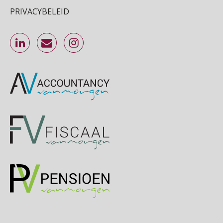
PRIVACYBELEID
Online Excel training voor de salarisadministrateur (specialisatie en AI)
30
SEP
MOCuitgevers
Online cursus Werkkostenregeling
01
OKT
MOCuitgevers
Online cursus Groene arbeidsvoorwaarden en de gevolgen voor de loonheffingen
05
OKT
MOCuitgevers
Cursus DGA verlonen
05
OKT
MOCuitgevers
Cursus WAZO – verlofvormen
06
OKT
MOCuitgevers
Online training Power Query voor HR en salarisadministrateurs
06