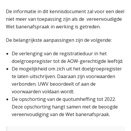
AUG
MOCuitgevers
De informatie in dit kennisdocument zal voor een deel
Online Vakopleiding Payroll Services (VPS)
niet meer van toepassing zijn als de vereenvoudigde
28
AUG
MOCuitgevers
Wet banenafspraak in werking is getreden.
De belangrijkste aanpassingen zijn de volgende:
Opfriscursus VPS (NIRPA PE)
28
AUG
Markus Verbeek Praehep
De verlenging van de registratieduur in het
doelgroepregister tot de AOW-gerechtigde leeftijd.
Praktijkdiploma Loonadministratie (PDL®)
31
De mogelijkheid om zich uit het doelgroepregister
AUG
Markus Verbeek Praehep
te laten uitschrijven. Daaraan zijn voorwaarden
verbonden. UWV beoordeelt of aan de
Cursus Van salarisadministrateur naar beloningsadviseur (basis)
01
voorwaarden voldaan wordt.
SEP
MOCuitgevers
De opschorting van de quotumheffing tot 2022.
Deze opschorting hangt samen met de beoogde
Online cursus Wwft voor salarisadministrateurs (inclusief praktijkmodellen)
03
vereenvoudiging van de Wet banenafspraak.
SEP
MOCuitgevers