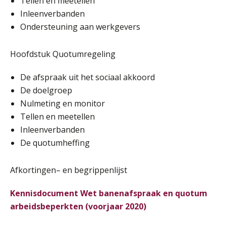
Tellen en meetellen
Inleenverbanden
Online cursus Auto, fiets en OV in de salarisadministratie
17
Ondersteuning aan werkgevers
SEP
MOCuitgevers
Hoofdstuk Quotumregeling
Praktijkdiploma loonadministratie (PDL)
17
De afspraak uit het sociaal akkoord
SEP
SD Worx
De doelgroep
Nulmeting en monitor
Cursus Samen sterk: efficiënte samenwerking tussen HR en salarisadministratie
17
Tellen en meetellen
SEP
MOCuitgevers
Inleenverbanden
De quotumheffing
Pensioen voor de salarisprofessional: ontdek welke verdieping bij jou past
21
SEP
MOCuitgevers
Afkortingen– en begrippenlijst
Online cursus Zzp’er, de Wet DBA en schijnzelfstandigheid
24
Kennisdocument Wet banenafspraak en quotum
SEP
MOCuitgevers
arbeidsbeperkten (voorjaar 2020)
De mensen achter de loonstrook: in
gesprek met Susan Hendriks
Online Excel training voor de salarisadministrateur (basis)