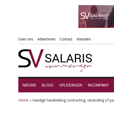
Spring
Door
Spring
Spring
Over ons
Adverteren
Contact
Vrienden
naar
naar
naar
naar
de
de
de
de
hoofdnavigatie
hoofd
eerste
voettekst
inhoud
sidebar
NIEUWS
BLOGS
OPLEIDINGEN
INCOMPANY
Home
»
Handige handreiking contracting, uitzending of pa