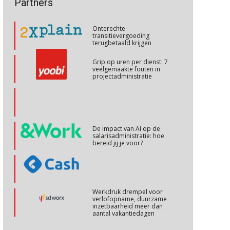
Partners
talenten in een krappe
arbeidsmarkt?
Cursus Internationaal/grensoverschrijdend werken
27
Onterechte
OKT
MOCuitgevers
transitievergoeding
terugbetaald krijgen
Cursus Copilot in Office (basis)
28
Grip op uren per dienst: 7
veelgemaakte fouten in
OKT
MOCuitgevers
projectadministratie
Online cursus Personeel en AVG/privacy
29
OKT
MOCuitgevers
De impact van AI op de
salarisadministratie: hoe
Online cursus omtrent pensioenactualiteiten
03
bereid jij je voor?
NOV
MOCuitgevers
Cursus Werkkostenregeling
04
Werkdruk drempel voor
NOV
MOCuitgevers
verlofopname, duurzame
inzetbaarheid meer dan
aantal vakantiedagen
Cursus Wwft en AI
05