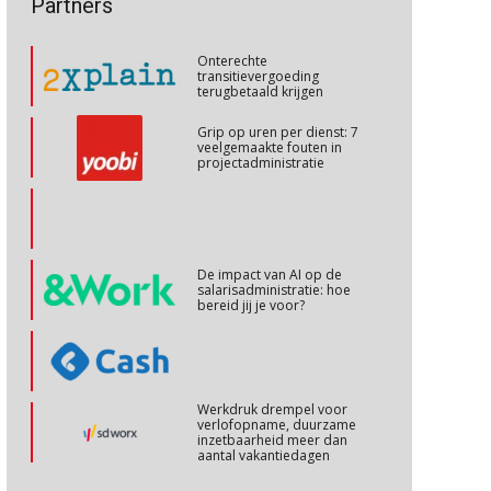
Partners
Cursus Internationaal/grensoverschrijdend werken
Onterechte
27
transitievergoeding
OKT
MOCuitgevers
terugbetaald krijgen
Grip op uren per dienst: 7
veelgemaakte fouten in
Cursus Copilot in Office (basis)
28
projectadministratie
OKT
MOCuitgevers
Online cursus Personeel en AVG/privacy
29
OKT
MOCuitgevers
De impact van AI op de
salarisadministratie: hoe
bereid jij je voor?
Online cursus omtrent pensioenactualiteiten
03
NOV
MOCuitgevers
Werkdruk drempel voor
Cursus Werkkostenregeling
04
verlofopname, duurzame
NOV
MOCuitgevers
inzetbaarheid meer dan
aantal vakantiedagen
Aanpassingen Wet toekomst
Cursus Wwft en AI
05
pensioenen, de tijd dringt!
NOV
MOCuitgevers