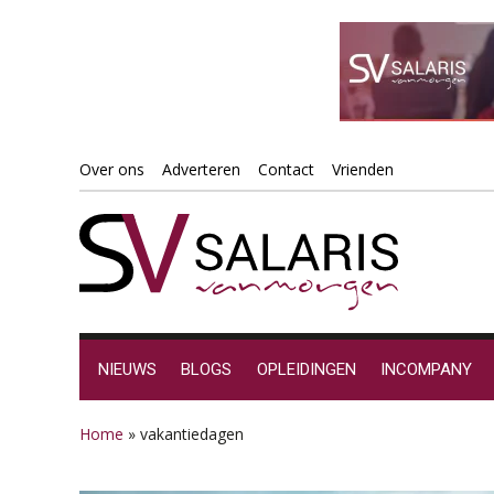
Spring
Door
Spring
Spring
Over ons
Adverteren
Contact
Vrienden
naar
naar
naar
naar
de
de
de
de
hoofdnavigatie
hoofd
eerste
voettekst
inhoud
sidebar
NIEUWS
BLOGS
OPLEIDINGEN
INCOMPANY
Home
»
vakantiedagen