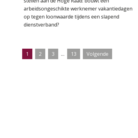
stellen aan de Hoge Raad: bouwt een
arbeidsongeschikte werknemer vakantiedagen
op tegen loonwaarde tijdens een slapend
dienstverband?
Interim
Pagina
Pagina
Pagina
Pagina
1
2
3
…
13
Volgende
pagina's
zijn
weggelaten