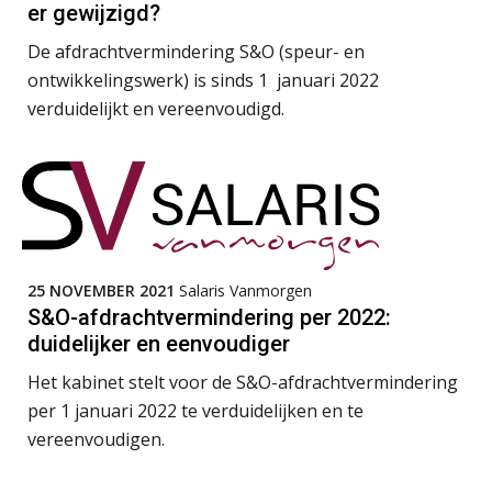
er gewijzigd?
Praktijkdiploma loonadministratie (PDL)
De afdrachtvermindering S&O (speur- en
17
SEP
SD Worx
ontwikkelingswerk) is sinds 1 januari 2022
verduidelijkt en vereenvoudigd.
Cursus Samen sterk: efficiënte samenwerking tussen HR en salarisadministratie
17
SEP
MOCuitgevers
Pensioen voor de salarisprofessional: ontdek welke verdieping bij jou past
21
SEP
MOCuitgevers
25 NOVEMBER 2021
Salaris Vanmorgen
Online cursus Zzp’er, de Wet DBA en schijnzelfstandigheid
24
S&O-afdrachtvermindering per 2022:
De mensen achter de loonstrook: in
SEP
MOCuitgevers
duidelijker en eenvoudiger
gesprek met Susan Hendriks
Het kabinet stelt voor de S&O-afdrachtvermindering
Online Excel training voor de salarisadministrateur (basis)
Je helpt klanten met hun
24
per 1 januari 2022 te verduidelijken en te
administratie — maar hoe zit het met
SEP
MOCuitgevers
die van jouzelf?
vereenvoudigen.
Hoe behoud je financiële talenten in
Cursus Inkomstenbelasting voor de salarisadministrateur
29
een krappe arbeidsmarkt?