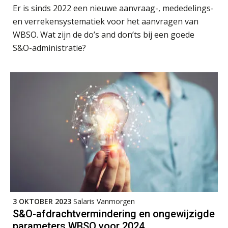
AUG
MOCuitgevers
Er is sinds 2022 een nieuwe aanvraag-, mededelings-
en verrekensystematiek voor het aanvragen van
Opfriscursus VPS (NIRPA PE)
28
WBSO. Wat zijn de do’s and don’ts bij een goede
AUG
Markus Verbeek Praehep
S&O-administratie?
Praktijkdiploma Loonadministratie (PDL®)
31
AUG
Markus Verbeek Praehep
Cursus Van salarisadministrateur naar beloningsadviseur (basis)
01
SEP
MOCuitgevers
Online cursus Wwft voor salarisadministrateurs (inclusief praktijkmodellen)
03
SEP
MOCuitgevers
Online cursus Bedingen in de arbeidsovereenkomst
07
3 OKTOBER 2023
Salaris Vanmorgen
SEP
MOCuitgevers
S&O-afdrachtvermindering en ongewijzigde
parameters WBSO voor 2024