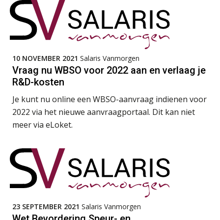
SEP
MOCuitgevers
Onterechte transitievergoeding
terugbetaald krijgen
Online Excel training voor de salarisadministrateur (specialisatie en AI)
30
SEP
MOCuitgevers
Grip op uren per dienst: 7
10 NOVEMBER 2021
Salaris Vanmorgen
veelgemaakte fouten in
projectadministratie
Vraag nu WBSO voor 2022 aan en verlaag je
Online cursus Werkkostenregeling
01
R&D-kosten
OKT
MOCuitgevers
Je kunt nu online een WBSO-aanvraag indienen voor
2022 via het nieuwe aanvraagportaal. Dit kan niet
Online cursus Groene arbeidsvoorwaarden en de gevolgen voor de loonheffingen
05
De impact van AI op de
salarisadministratie: hoe bereid jij je
meer via eLoket.
OKT
MOCuitgevers
voor?
Cursus DGA verlonen
05
OKT
MOCuitgevers
Werkdruk drempel voor
verlofopname, duurzame
inzetbaarheid meer dan aantal
Cursus WAZO – verlofvormen
06
vakantiedagen
OKT
MOCuitgevers
23 SEPTEMBER 2021
Salaris Vanmorgen
Aanpassingen Wet toekomst
Wet Bevordering Speur- en