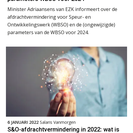
Online Excel training voor de salarisadministrateur (verdieping)
08
Minister Adriaansens van EZK informeert over de
SEP
MOCuitgevers
afdrachtvermindering voor Speur- en
Ontwikkelingswerk (WBSO) en de (ongewijzigde)
Tweedaagse online Excel training voor de salarisadministrateur (verdieping, specialisatie en AI)
08
parameters van de WBSO voor 2024.
SEP
MOCuitgevers
Cursus Samenwerken financiële- en salarisadministratie
09
SEP
MOCuitgevers
Online cursus Disfunctionerende werknemer: wat nu?
16
SEP
MOCuitgevers
Training Grenzen aangeven met zelfvertrouwen en respect
17
SEP
MOCuitgevers
Online cursus Auto, fiets en OV in de salarisadministratie
6 JANUARI 2022
Salaris Vanmorgen
17
S&O-afdrachtvermindering in 2022: wat is
SEP
MOCuitgevers