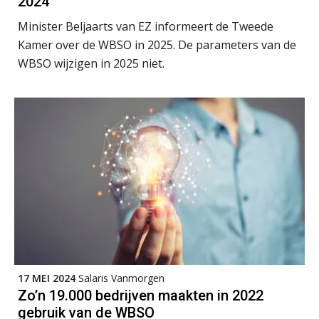
2024
AUG
Markus Verbeek Praehep
Minister Beljaarts van EZ informeert de Tweede
Kamer over de WBSO in 2025. De parameters van de
Summercourse Update loonheffingen en arbeidsrecht
24
WBSO wijzigen in 2025 niet.
AUG
MOCuitgevers
Summercourse: Kiezen en loslaten & een mindset die kansen ziet en vertrouwen geeft
25
AUG
MOCuitgevers
Summercourse: Een mindset die kansen ziet en vertrouwen geeft
25
AUG
MOCuitgevers
Summercourse: Kiezen wat bij je past, loslaten wat je niet verder helpt
25
AUG
MOCuitgevers
17 MEI 2024
Salaris Vanmorgen
Summercourse Werkkostenregeling
25
Zo’n 19.000 bedrijven maakten in 2022
AUG
MOCuitgevers
gebruik van de WBSO