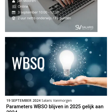
Practical Diploma in Payroll Administration (PDL®)
11
AUG
Markus Verbeek Praehep
HBO Programma Manager Payroll Services & Benefits
14
AUG
Markus Verbeek Praehep
Module Arbeidsrecht en Sociale Zekerheid VPS
17
AUG
Markus Verbeek Praehep
Module Loonheffingen PDL
20
AUG
Markus Verbeek Praehep
19 SEPTEMBER 2024
Salaris Vanmorgen
Parameters WBSO blijven in 2025 gelijk aan
Module Loonheffingen VPS
24