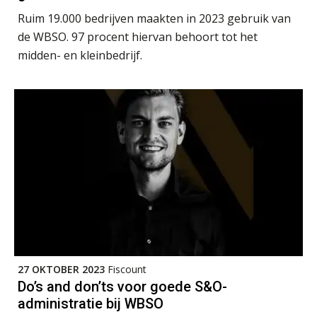
Online Opleiding Praktijkdiploma Loonadministratie (PDL)
Ruim 19.000 bedrijven maakten in 2023 gebruik van
25
AUG
MOCuitgevers
de WBSO. 97 procent hiervan behoort tot het
midden- en kleinbedrijf.
Summercourse Internationaal/grensoverschrijdend werken
25
AUG
MOCuitgevers
Opfriscursus PDL (NIRPA PE)
26
AUG
Markus Verbeek Praehep
Summercourse Impact en invloed van AI op de salarisverwerking (basis)
26
AUG
MOCuitgevers
Summercourse Impact en invloed van AI op de salarisverwerking (verdieping)
27
AUG
MOCuitgevers
27 OKTOBER 2023
Fiscount
Do’s and don’ts voor goede S&O-
Online Vakopleiding Payroll Services (VPS)
administratie bij WBSO
28