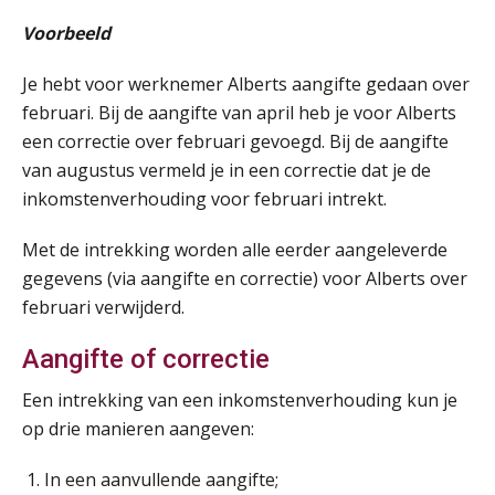
Voorbeeld
Je hebt voor werknemer Alberts aangifte gedaan over
februari. Bij de aangifte van april heb je voor Alberts
Practical Diploma in Payroll Administration (PDL®)
11
een correctie over februari gevoegd. Bij de aangifte
AUG
Markus Verbeek Praehep
van augustus vermeld je in een correctie dat je de
inkomstenverhouding voor februari intrekt.
HBO Programma Manager Payroll Services & Benefits
14
AUG
Markus Verbeek Praehep
Met de intrekking worden alle eerder aangeleverde
gegevens (via aangifte en correctie) voor Alberts over
Module Arbeidsrecht en Sociale Zekerheid VPS
17
februari verwijderd.
AUG
Markus Verbeek Praehep
Aangifte of correctie
Module Loonheffingen PDL
20
Een intrekking van een inkomstenverhouding kun je
AUG
Markus Verbeek Praehep
op drie manieren aangeven:
Module Loonheffingen VPS
24
In een aanvullende aangifte;