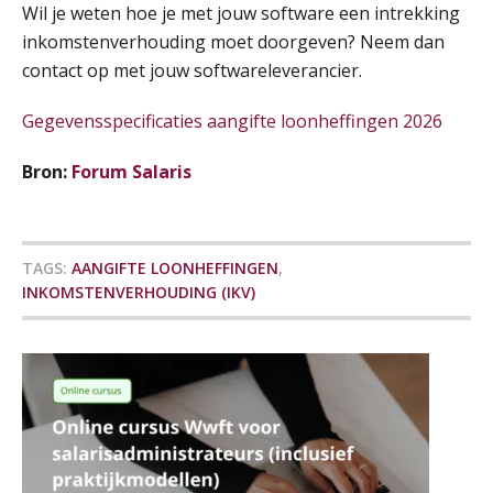
Wil je weten hoe je met jouw software een intrekking
SEP
MOCuitgevers
inkomstenverhouding moet doorgeven? Neem dan
contact op met jouw softwareleverancier.
Tweedaagse online Excel training voor de salarisadministrateur (verdieping, specialisatie en AI)
08
SEP
MOCuitgevers
Gegevensspecificaties aangifte loonheffingen 2026
Cursus Samenwerken financiële- en salarisadministratie
Bron:
Forum Salaris
09
SEP
MOCuitgevers
Online cursus Disfunctionerende werknemer: wat nu?
16
TAGS:
AANGIFTE LOONHEFFINGEN
,
SEP
MOCuitgevers
INKOMSTENVERHOUDING (IKV)
Training Grenzen aangeven met zelfvertrouwen en respect
17
SEP
MOCuitgevers
Online cursus Auto, fiets en OV in de salarisadministratie
17
SEP
MOCuitgevers