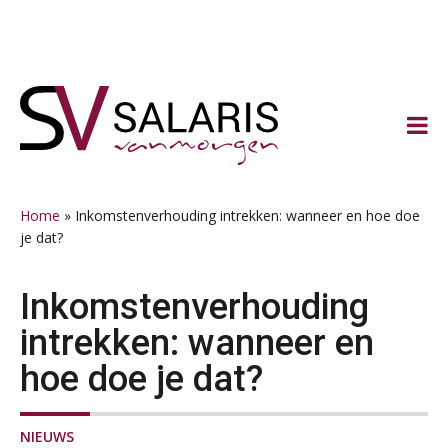
Spring
Door
Spring
Spring
naar
naar
naar
naar
de
de
de
de
hoofdnavigatie
hoofd
eerste
voettekst
inhoud
sidebar
Home
»
Inkomstenverhouding intrekken: wanneer en hoe doe
je dat?
Inkomstenverhouding
intrekken: wanneer en
hoe doe je dat?
NIEUWS