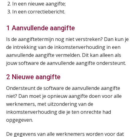
AUG
Markus Verbeek Praehep
In een nieuwe aangifte;
In een correctiebericht.
Summercourse Update loonheffingen en arbeidsrecht
24
AUG
MOCuitgevers
1 Aanvullende aangifte
Is de aangiftetermijn nog niet verstreken? Dan kun je
Summercourse: Kiezen en loslaten & een mindset die kansen ziet en vertrouwen geeft
25
de intrekking van de inkomstenverhouding in een
AUG
MOCuitgevers
aanvullende aangifte vermelden. Dit kan alleen als
jouw software de aanvullende aangifte ondersteunt.
Summercourse: Een mindset die kansen ziet en vertrouwen geeft
25
AUG
MOCuitgevers
2 Nieuwe aangifte
Ondersteunt de software de aanvullende aangifte
Summercourse: Kiezen wat bij je past, loslaten wat je niet verder helpt
25
niet? Dan moet je opnieuw aangifte doen voor alle
AUG
MOCuitgevers
werknemers, met uitzondering van de
inkomstenverhouding die je ten onrechte had
Summercourse Werkkostenregeling
25
opgegeven.
AUG
MOCuitgevers
De gegevens van alle werknemers worden voor dat