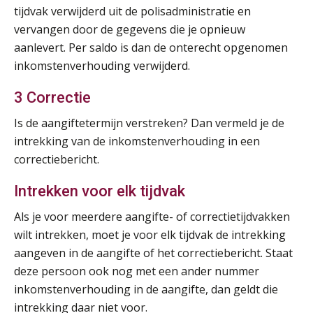
Online Opleiding Praktijkdiploma Loonadministratie (PDL)
25
tijdvak verwijderd uit de polisadministratie en
AUG
MOCuitgevers
vervangen door de gegevens die je opnieuw
aanlevert. Per saldo is dan de onterecht opgenomen
Summercourse Internationaal/grensoverschrijdend werken
25
inkomstenverhouding verwijderd.
AUG
MOCuitgevers
3 Correctie
Opfriscursus PDL (NIRPA PE)
26
Is de aangiftetermijn verstreken? Dan vermeld je de
AUG
Markus Verbeek Praehep
intrekking van de inkomstenverhouding in een
correctiebericht.
Summercourse Impact en invloed van AI op de salarisverwerking (basis)
26
Intrekken voor elk tijdvak
AUG
MOCuitgevers
Als je voor meerdere aangifte- of correctietijdvakken
Summercourse Impact en invloed van AI op de salarisverwerking (verdieping)
27
wilt intrekken, moet je voor elk tijdvak de intrekking
AUG
MOCuitgevers
aangeven in de aangifte of het correctiebericht. Staat
deze persoon ook nog met een ander nummer
Online Vakopleiding Payroll Services (VPS)
28
inkomstenverhouding in de aangifte, dan geldt die
AUG
MOCuitgevers
intrekking daar niet voor.