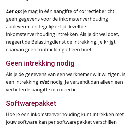
Let op:
je mag in één aangifte of correctiebericht
Opfriscursus VPS (NIRPA PE)
28
geen gegevens voor de inkomstenverhouding
AUG
Markus Verbeek Praehep
aanleveren en tegelijkertijd dezelfde
inkomstenverhouding intrekken. Als je dit wel doet,
Praktijkdiploma Loonadministratie (PDL®)
31
negeert de Belastingdienst de intrekking. Je krijgt
AUG
Markus Verbeek Praehep
daarvan geen foutmelding of een brief.
Cursus Van salarisadministrateur naar beloningsadviseur (basis)
01
Geen intrekking nodig
SEP
MOCuitgevers
Als je de gegevens van een werknemer wilt wijzigen, is
een intrekking
niet
nodig. Je verzendt dan alleen een
Online cursus Wwft voor salarisadministrateurs (inclusief praktijkmodellen)
03
verbeterde aangifte of correctie.
SEP
MOCuitgevers
Softwarepakket
Online cursus Bedingen in de arbeidsovereenkomst
07
SEP
MOCuitgevers
Hoe je een inkomstenverhouding kunt intrekken met
jouw software kan per softwarepakket verschillen.
Online Excel training voor de salarisadministrateur (verdieping)
08