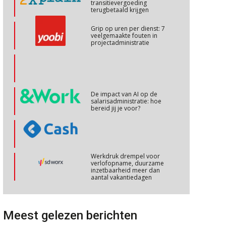
transitievergoeding
terugbetaald krijgen
Cursus Copilot in Office (basis)
28
Grip op uren per dienst: 7
veelgemaakte fouten in
OKT
MOCuitgevers
projectadministratie
Online cursus Personeel en AVG/privacy
29
OKT
MOCuitgevers
De impact van AI op de
salarisadministratie: hoe
Online cursus omtrent pensioenactualiteiten
03
bereid jij je voor?
NOV
MOCuitgevers
Cursus Werkkostenregeling
04
Werkdruk drempel voor
NOV
MOCuitgevers
verlofopname, duurzame
inzetbaarheid meer dan
aantal vakantiedagen
Cursus Wwft en AI
05
Aanpassingen Wet toekomst
NOV
MOCuitgevers
pensioenen, de tijd dringt!
Meest gelezen berichten
Online cursus Regeling vervroegde uittreding/zwaar werk en Wet bedrag ineens
Wie alles ziet, draagt alles: de