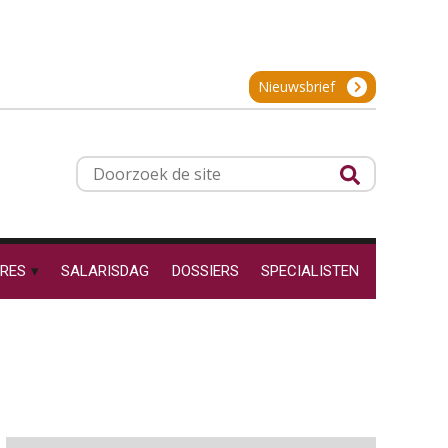
OKT
MOCuitgevers
De impact van AI op de
salarisadministratie: hoe
Online cursus Groene arbeidsvoorwaarden en de gevolgen voor de loonheffingen
05
bereid jij je voor?
OKT
MOCuitgevers
Nieuwsbrief
Cursus DGA verlonen
05
Werkdruk drempel voor
OKT
MOCuitgevers
Doorzoek
verlofopname, duurzame
inzetbaarheid meer dan
de
aantal vakantiedagen
site
Cursus WAZO – verlofvormen
06
Aanpassingen Wet toekomst
OKT
MOCuitgevers
pensioenen, de tijd dringt!
RES
SALARISDAG
DOSSIERS
SPECIALISTEN
Online training Power Query voor HR en salarisadministrateurs
Wie alles ziet, draagt alles: de
06
ongemakkelijke positie van
OKT
MOCuitgevers
payroll
Online cursus Internationaal thuiswerken en vaste inrichting na 2025 OESO modelverdrag update
07
OKT
MOCuitgevers
De kracht van complimenten