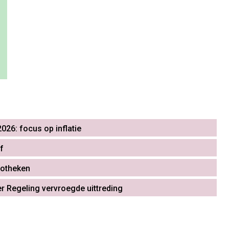
026: focus op inflatie
f
iotheken
r Regeling vervroegde uittreding