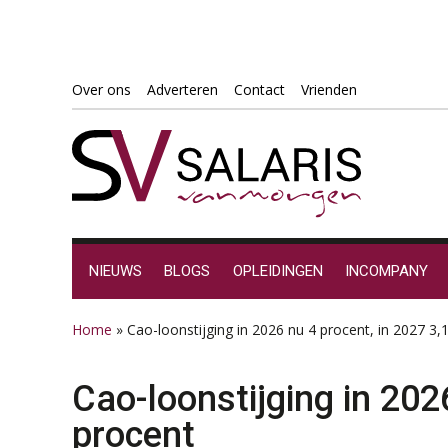
Spring
Door
Spring
Spring
Over ons
Adverteren
Contact
Vrienden
naar
naar
naar
naar
de
de
de
de
hoofdnavigatie
hoofd
eerste
voettekst
inhoud
sidebar
NIEUWS
BLOGS
OPLEIDINGEN
INCOMPANY
Home
»
Cao-loonstijging in 2026 nu 4 procent, in 2027 3,
Cao-loonstijging in 202
procent