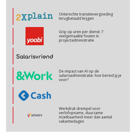
Cursus Copilot in Office (basis)
28
OKT
MOCuitgevers
Grip op uren per dienst: 7
veelgemaakte fouten in
projectadministratie
Online cursus Personeel en AVG/privacy
29
OKT
MOCuitgevers
Online cursus omtrent pensioenactualiteiten
De impact van AI op de
03
salarisadministratie: hoe bereid jij je
NOV
MOCuitgevers
voor?
Cursus Werkkostenregeling
04
NOV
MOCuitgevers
Werkdruk drempel voor
verlofopname, duurzame
inzetbaarheid meer dan aantal
Cursus Wwft en AI
05
vakantiedagen
NOV
MOCuitgevers
Aanpassingen Wet toekomst
pensioenen, de tijd dringt!
Online cursus Regeling vervroegde uittreding/zwaar werk en Wet bedrag ineens
06
NOV
MOCuitgevers
Wie alles ziet, draagt alles: de