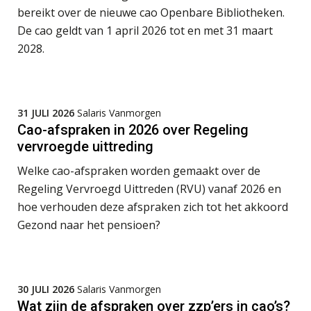
bereikt over de nieuwe cao Openbare Bibliotheken.
Summercourse: Een mindset die kansen ziet en vertrouwen geeft
25
De cao geldt van 1 april 2026 tot en met 31 maart
AUG
MOCuitgevers
2028.
Summercourse: Kiezen wat bij je past, loslaten wat je niet verder helpt
25
AUG
MOCuitgevers
31 JULI 2026
Salaris Vanmorgen
Summercourse Werkkostenregeling
Cao-afspraken in 2026 over Regeling
25
vervroegde uittreding
AUG
MOCuitgevers
Welke cao-afspraken worden gemaakt over de
Online Opleiding Praktijkdiploma Loonadministratie (PDL)
25
Regeling Vervroegd Uittreden (RVU) vanaf 2026 en
AUG
MOCuitgevers
hoe verhouden deze afspraken zich tot het akkoord
Gezond naar het pensioen?
Summercourse Internationaal/grensoverschrijdend werken
25
AUG
MOCuitgevers
30 JULI 2026
Salaris Vanmorgen
Opfriscursus PDL (NIRPA PE)
26
Wat zijn de afspraken over zzp’ers in cao’s?