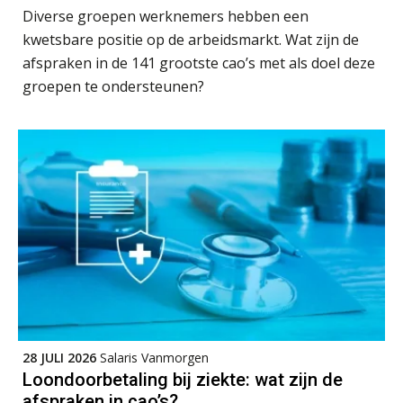
Cursus Van salarisadministrateur naar beloningsadviseur (basis)
01
Diverse groepen werknemers hebben een
SEP
MOCuitgevers
kwetsbare positie op de arbeidsmarkt. Wat zijn de
afspraken in de 141 grootste cao’s met als doel deze
Online cursus Wwft voor salarisadministrateurs (inclusief praktijkmodellen)
03
groepen te ondersteunen?
SEP
MOCuitgevers
Online cursus Bedingen in de arbeidsovereenkomst
07
SEP
MOCuitgevers
Online Excel training voor de salarisadministrateur (verdieping)
08
SEP
MOCuitgevers
Tweedaagse online Excel training voor de salarisadministrateur (verdieping, specialisatie en AI)
08
SEP
MOCuitgevers
28 JULI 2026
Salaris Vanmorgen
Cursus Samenwerken financiële- en salarisadministratie
09
Loondoorbetaling bij ziekte: wat zijn de
SEP
MOCuitgevers
afspraken in cao’s?