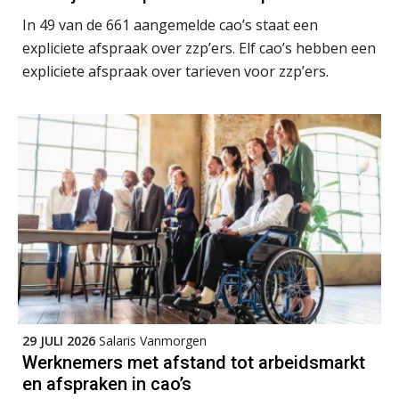
AUG
Markus Verbeek Praehep
In 49 van de 661 aangemelde cao’s staat een
expliciete afspraak over zzp’ers. Elf cao’s hebben een
Summercourse Impact en invloed van AI op de salarisverwerking (basis)
26
expliciete afspraak over tarieven voor zzp’ers.
AUG
MOCuitgevers
Summercourse Impact en invloed van AI op de salarisverwerking (verdieping)
27
AUG
MOCuitgevers
Online Vakopleiding Payroll Services (VPS)
28
AUG
MOCuitgevers
Opfriscursus VPS (NIRPA PE)
28
AUG
Markus Verbeek Praehep
Praktijkdiploma Loonadministratie (PDL®)
31
29 JULI 2026
Salaris Vanmorgen
AUG
Markus Verbeek Praehep
Werknemers met afstand tot arbeidsmarkt
en afspraken in cao’s