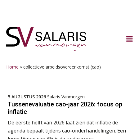
Spring
Door
Spring
Spring
naar
naar
naar
naar
de
de
de
de
hoofdnavigatie
hoofd
eerste
voettekst
inhoud
sidebar
Home
»
collectieve arbeidsovereenkomst (cao)
5 AUGUSTUS 2026
Salaris Vanmorgen
Tussenevaluatie cao-jaar 2026: focus op
inflatie
De eerste helft van 2026 laat zien dat inflatie de
agenda bepaalt tijdens cao-onderhandelingen. Een
loonstijging van 3% is de ondergrens.