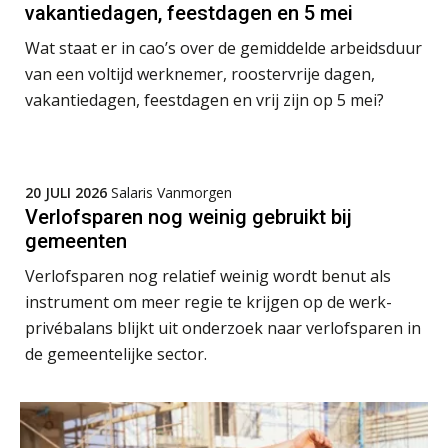
vakantiedagen, feestdagen en 5 mei
SEP
MOCuitgevers
Wat staat er in cao’s over de gemiddelde arbeidsduur
Online cursus Zzp’er, de Wet DBA en schijnzelfstandigheid
van een voltijd werknemer, roostervrije dagen,
24
De mensen achter de loonstrook: in
SEP
MOCuitgevers
vakantiedagen, feestdagen en vrij zijn op 5 mei?
gesprek met Susan Hendriks
Je helpt klanten met hun
Online Excel training voor de salarisadministrateur (basis)
24
administratie — maar hoe zit het met
die van jouzelf?
SEP
MOCuitgevers
20 JULI 2026
Salaris Vanmorgen
Verlofsparen nog weinig gebruikt bij
Hoe behoud je financiële talenten in
Cursus Inkomstenbelasting voor de salarisadministrateur
een krappe arbeidsmarkt?
29
gemeenten
SEP
MOCuitgevers
Verlofsparen nog relatief weinig wordt benut als
Onterechte transitievergoeding
terugbetaald krijgen
instrument om meer regie te krijgen op de werk-
Online Excel training voor de salarisadministrateur (specialisatie en AI)
30
privébalans blijkt uit onderzoek naar verlofsparen in
SEP
MOCuitgevers
Grip op uren per dienst: 7
de gemeentelijke sector.
veelgemaakte fouten in
projectadministratie
Online cursus Werkkostenregeling
01
OKT
MOCuitgevers