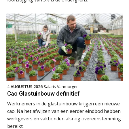
Lonen in de Jaarrekening (NIRPA PE)
07
4 AUGUSTUS 2026
Salaris Vanmorgen
AUG
Markus Verbeek Praehep
Cao Glastuinbouw definitief
Werknemers in de glastuinbouw krijgen een nieuwe
Practical Diploma in Payroll Administration (PDL®)
11
cao. Na het afwijzen van een eerder eindbod hebben
AUG
Markus Verbeek Praehep
werkgevers en vakbonden alsnog overeenstemming
bereikt.
HBO Programma Manager Payroll Services & Benefits
14