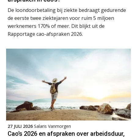
De loondoorbetaling bij ziekte bedraagt gedurende
Online cursus Disfunctionerende werknemer: wat nu?
16
de eerste twee ziektejaren voor ruim 5 miljoen
SEP
MOCuitgevers
werknemers 170% of meer. Dit blijkt uit de
Rapportage cao-afspraken 2026.
Training Grenzen aangeven met zelfvertrouwen en respect
17
SEP
MOCuitgevers
Online cursus Auto, fiets en OV in de salarisadministratie
17
SEP
MOCuitgevers
Praktijkdiploma loonadministratie (PDL)
17
SEP
SD Worx
Cursus Samen sterk: efficiënte samenwerking tussen HR en salarisadministratie
17
SEP
MOCuitgevers
27 JULI 2026
Salaris Vanmorgen
Cao’s 2026 en afspraken over arbeidsduur,
Pensioen voor de salarisprofessional: ontdek welke verdieping bij jou past
21