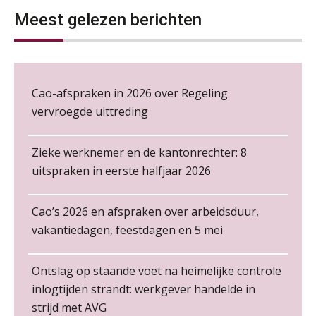
ongemakkelijke positie van payroll
Meest gelezen berichten
Loonbeslag in de praktijk, wat moet je als werkgever weten en doen?
12
NOV
MOCuitgevers
De kracht van complimenten op de
Cursus Copilot in Office (gevorderden)
12
Cao-afspraken in 2026 over Regeling
werkvloer
NOV
MOCuitgevers
vervroegde uittreding
Online cursus Verplichte toepassing cao en pensioen
18
Zieke werknemer en de kantonrechter: 8
NOV
MOCuitgevers
uitspraken in eerste halfjaar 2026
Online training Power Pivot (SUPER Draaitabel)
20
Cao’s 2026 en afspraken over arbeidsduur,
NOV
MOCuitgevers
Non-actiefstelling en schorsing: de
regels, de risico’s en de
vakantiedagen, feestdagen en 5 mei
loondoorbetaling
Online Excel en AI training voor de salarisadministrateur
26
De mensen achter de loonstrook: in
Ontslag op staande voet na heimelijke controle
NOV
MOCuitgevers
gesprek met Susan Hendriks
inlogtijden strandt: werkgever handelde in
Senior Payroll Officer
strijd met AVG
Je helpt klanten met hun
Cursus Impact en invloed van AI op de salarisverwerking (basis)
Forvis Mazars
26