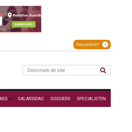
projectadministratie
Online cursus Werkkostenregeling
01
OKT
MOCuitgevers
De impact van AI op de
salarisadministratie: hoe
Online cursus Groene arbeidsvoorwaarden en de gevolgen voor de loonheffingen
05
bereid jij je voor?
Nieuwsbrief
OKT
MOCuitgevers
Cursus DGA verlonen
05
Werkdruk drempel voor
Doorzoek
OKT
MOCuitgevers
verlofopname, duurzame
inzetbaarheid meer dan
de
aantal vakantiedagen
site
Cursus WAZO – verlofvormen
06
Aanpassingen Wet toekomst
OKT
MOCuitgevers
pensioenen, de tijd dringt!
RES
SALARISDAG
DOSSIERS
SPECIALISTEN
Wie alles ziet, draagt alles: de
Online training Power Query voor HR en salarisadministrateurs
06
ongemakkelijke positie van
OKT
MOCuitgevers
payroll