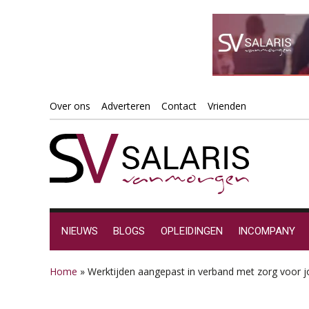
Spring
Door
Spring
Spring
Over ons
Adverteren
Contact
Vrienden
naar
naar
naar
naar
de
de
de
de
hoofdnavigatie
hoofd
eerste
voettekst
inhoud
sidebar
NIEUWS
BLOGS
OPLEIDINGEN
INCOMPANY
Home
»
Werktijden aangepast in verband met zorg voor j