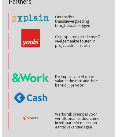
Partners
talenten in een krappe
arbeidsmarkt?
Cursus Internationaal/grensoverschrijdend werken
27
Onterechte
OKT
MOCuitgevers
transitievergoeding
terugbetaald krijgen
Cursus Copilot in Office (basis)
28
Grip op uren per dienst: 7
veelgemaakte fouten in
OKT
MOCuitgevers
projectadministratie
Online cursus Personeel en AVG/privacy
29
OKT
MOCuitgevers
De impact van AI op de
salarisadministratie: hoe
Online cursus omtrent pensioenactualiteiten
03
bereid jij je voor?
NOV
MOCuitgevers
Cursus Werkkostenregeling
04
Werkdruk drempel voor
NOV
MOCuitgevers
verlofopname, duurzame
inzetbaarheid meer dan
aantal vakantiedagen
Cursus Wwft en AI
05