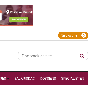
projectadministratie
Cursus Inkomstenbelasting voor de salarisadministrateur
29
SEP
MOCuitgevers
De impact van AI op de
salarisadministratie: hoe
Online Excel training voor de salarisadministrateur (specialisatie en AI)
30
bereid jij je voor?
Nieuwsbrief
SEP
MOCuitgevers
Online cursus Werkkostenregeling
01
Werkdruk drempel voor
Doorzoek
OKT
MOCuitgevers
verlofopname, duurzame
de
inzetbaarheid meer dan
aantal vakantiedagen
site
Online cursus Groene arbeidsvoorwaarden en de gevolgen voor de loonheffingen
05
Aanpassingen Wet toekomst
OKT
MOCuitgevers
pensioenen, de tijd dringt!
RES
SALARISDAG
DOSSIERS
SPECIALISTEN
Wie alles ziet, draagt alles: de
Cursus DGA verlonen
05
ongemakkelijke positie van
OKT
MOCuitgevers
payroll