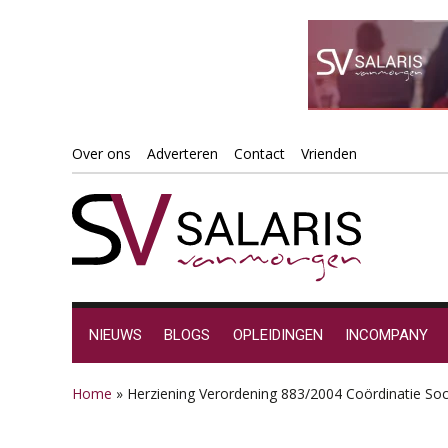
Spring
Door
Spring
Spring
Over ons
Adverteren
Contact
Vrienden
naar
naar
naar
naar
de
de
de
de
hoofdnavigatie
hoofd
eerste
voettekst
inhoud
sidebar
NIEUWS
BLOGS
OPLEIDINGEN
INCOMPANY
Home
»
Herziening Verordening 883/2004 Coördinatie Soci