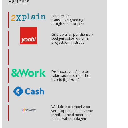
Partners
talenten in een krappe
arbeidsmarkt?
Cursus Cafetariaregelingen/uitruilen arbeidsvoorwaarden
26
Onterechte
OKT
MOCuitgevers
transitievergoeding
terugbetaald krijgen
Online cursus Ontslag van A tot Z, voorkom fouten en kosten
26
Grip op uren per dienst: 7
veelgemaakte fouten in
OKT
MOCuitgevers
projectadministratie
Cursus Internationaal/grensoverschrijdend werken
27
OKT
MOCuitgevers
De impact van AI op de
salarisadministratie: hoe
Cursus Copilot in Office (basis)
28
bereid jij je voor?
OKT
MOCuitgevers
Online cursus Personeel en AVG/privacy
29
Werkdruk drempel voor
OKT
MOCuitgevers
verlofopname, duurzame
inzetbaarheid meer dan
aantal vakantiedagen
Online cursus omtrent pensioenactualiteiten
03