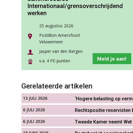
Internationaal/grensoverschrijdend
werken
25 augustus 2026
Postillion Amersfoort
Veluwemeer
Jasper van den Bergen
Meld je aan!
v.a. 4 PE-punten
Gerelateerde artikelen
13 JULI 2026
‘Hogere belasting op verm
6 JULI 2026
Rechtspositie reservisten 
6 JULI 2026
Tweede Kamer neemt Wet h
18 JUNI 2026