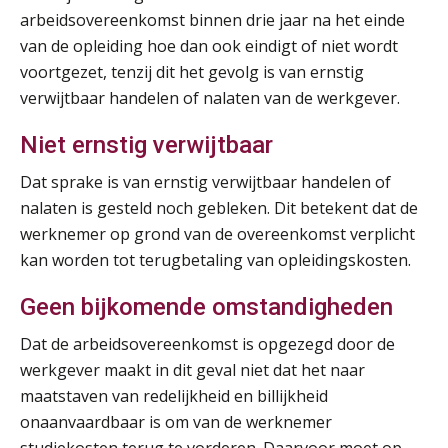
14
arbeidsovereenkomst binnen drie jaar na het einde
AUG
Markus Verbeek Praehep
van de opleiding hoe dan ook eindigt of niet wordt
voortgezet, tenzij dit het gevolg is van ernstig
Module Arbeidsrecht en Sociale Zekerheid VPS
17
verwijtbaar handelen of nalaten van de werkgever.
AUG
Markus Verbeek Praehep
Niet ernstig verwijtbaar
Module Loonheffingen PDL
20
Dat sprake is van ernstig verwijtbaar handelen of
AUG
Markus Verbeek Praehep
nalaten is gesteld noch gebleken. Dit betekent dat de
werknemer op grond van de overeenkomst verplicht
Module Loonheffingen VPS
24
kan worden tot terugbetaling van opleidingskosten.
AUG
Markus Verbeek Praehep
Geen bijkomende omstandigheden
Summercourse Update loonheffingen en arbeidsrecht
24
Dat de arbeidsovereenkomst is opgezegd door de
AUG
MOCuitgevers
werkgever maakt in dit geval niet dat het naar
maatstaven van redelijkheid en billijkheid
Summercourse: Kiezen en loslaten & een mindset die kansen ziet en vertrouwen geeft
25
onaanvaardbaar is om van de werknemer
AUG
MOCuitgevers