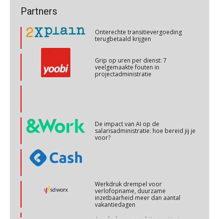
Cursus Copilot in Office (basis)
Onterechte transitievergoeding
28
Partners
terugbetaald krijgen
OKT
MOCuitgevers
Grip op uren per dienst: 7
veelgemaakte fouten in
Online cursus Personeel en AVG/privacy
29
projectadministratie
OKT
MOCuitgevers
Online cursus omtrent pensioenactualiteiten
03
NOV
MOCuitgevers
De impact van AI op de
salarisadministratie: hoe bereid jij je
voor?
Cursus Werkkostenregeling
04
NOV
MOCuitgevers
Werkdruk drempel voor
Cursus Wwft en AI
05
verlofopname, duurzame
inzetbaarheid meer dan aantal
NOV
MOCuitgevers
vakantiedagen
Aandachtspunten bij transitie in
verband met Wet toekomst
Online cursus Regeling vervroegde uittreding/zwaar werk en Wet bedrag ineens
06
pensioenen voor werkgevers
NOV
MOCuitgevers