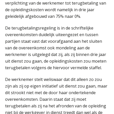
verplichting van de werknemer tot terugbetaling van
de opleidingskosten wordt namelijk in drie jaar
geleidelijk afgebouwd van 75% naar 0%.
De terugbetalingsregeling is in de schriftelijke
overeenkomsten duidelijk uiteengezet en tussen
partijen staat vast dat voorafgaand aan het sluiten
van de overeenkomst ook mondeling aan de
werknemer is uitgelegd dat zij, als zij binnen drie jaar
uit dienst zou gaan, de opleidingskosten zou moeten
terugbetalen volgens de hiervoor vermelde staffel.
De werknemer stelt weliswaar dat dit alleen zo zou
zijn als zij op eigen initiatief uit dienst zou gaan, maar
dit strookt niet met de door haar ondertekende
Practical Diploma in Payroll Administration (PDL®)
11
overeenkomsten. Daarin staat dat zij moet
AUG
Markus Verbeek Praehep
terugbetalen als zij na het afronden van de opleiding
niet bij de werkgever in dienst treedt dan wel als de
HBO Programma Manager Payroll Services & Benefits