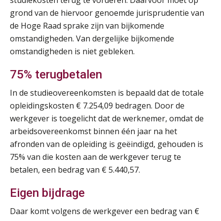
studiekosten terug te vorderen. Daarvoor moet op
grond van de hiervoor genoemde jurisprudentie van
Summercourse: Een mindset die kansen ziet en vertrouwen geeft
25
de Hoge Raad sprake zijn van bijkomende
AUG
MOCuitgevers
omstandigheden. Van dergelijke bijkomende
omstandigheden is niet gebleken.
Summercourse: Kiezen wat bij je past, loslaten wat je niet verder helpt
25
AUG
MOCuitgevers
75% terugbetalen
In de studieovereenkomsten is bepaald dat de totale
Summercourse Werkkostenregeling
25
opleidingskosten € 7.254,09 bedragen. Door de
AUG
MOCuitgevers
werkgever is toegelicht dat de werknemer, omdat de
arbeidsovereenkomst binnen één jaar na het
Online Opleiding Praktijkdiploma Loonadministratie (PDL)
25
afronden van de opleiding is geëindigd, gehouden is
AUG
MOCuitgevers
75% van die kosten aan de werkgever terug te
betalen, een bedrag van € 5.440,57.
Summercourse Internationaal/grensoverschrijdend werken
25
AUG
MOCuitgevers
Eigen bijdrage
Daar komt volgens de werkgever een bedrag van €
Opfriscursus PDL (NIRPA PE)
26