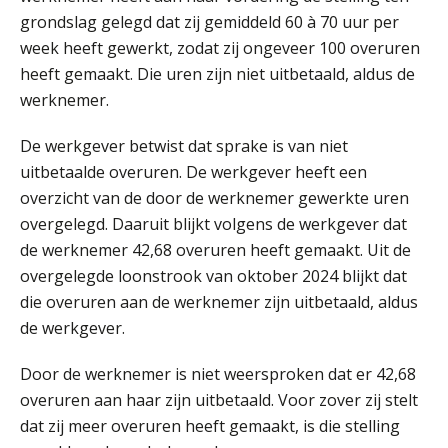
grondslag gelegd dat zij gemiddeld 60 à 70 uur per
Online cursus Disfunctionerende werknemer: wat nu?
week heeft gewerkt, zodat zij ongeveer 100 overuren
16
SEP
MOCuitgevers
heeft gemaakt. Die uren zijn niet uitbetaald, aldus de
werknemer.
Training Grenzen aangeven met zelfvertrouwen en respect
17
De werkgever betwist dat sprake is van niet
SEP
MOCuitgevers
uitbetaalde overuren. De werkgever heeft een
overzicht van de door de werknemer gewerkte uren
Online cursus Auto, fiets en OV in de salarisadministratie
17
overgelegd. Daaruit blijkt volgens de werkgever dat
SEP
MOCuitgevers
de werknemer 42,68 overuren heeft gemaakt. Uit de
overgelegde loonstrook van oktober 2024 blijkt dat
Praktijkdiploma loonadministratie (PDL)
17
die overuren aan de werknemer zijn uitbetaald, aldus
SEP
SD Worx
de werkgever.
Cursus Samen sterk: efficiënte samenwerking tussen HR en salarisadministratie
17
Door de werknemer is niet weersproken dat er 42,68
SEP
MOCuitgevers
overuren aan haar zijn uitbetaald. Voor zover zij stelt
dat zij meer overuren heeft gemaakt, is die stelling
Pensioen voor de salarisprofessional: ontdek welke verdieping bij jou past