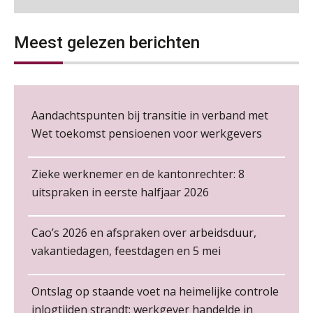
Wie alles ziet, draagt alles: de
ongemakkelijke positie van payroll
Loonbeslag in de praktijk, wat moet je als werkgever weten en doen?
12
Meest gelezen berichten
NOV
MOCuitgevers
Cursus Copilot in Office (gevorderden)
12
NOV
MOCuitgevers
De kracht van complimenten op de
Aandachtspunten bij transitie in verband met
werkvloer
Wet toekomst pensioenen voor werkgevers
Online cursus Verplichte toepassing cao en pensioen
18
NOV
MOCuitgevers
Zieke werknemer en de kantonrechter: 8
uitspraken in eerste halfjaar 2026
Online training Power Pivot (SUPER Draaitabel)
20
NOV
MOCuitgevers
Cao’s 2026 en afspraken over arbeidsduur,
Non-actiefstelling en schorsing: de
regels, de risico’s en de
vakantiedagen, feestdagen en 5 mei
Online Excel en AI training voor de salarisadministrateur
loondoorbetaling
26
Salarisadministrateur | Detachering
NOV
MOCuitgevers
a•s WORKS
De mensen achter de loonstrook: in
Ontslag op staande voet na heimelijke controle
gesprek met Susan Hendriks
inlogtijden strandt: werkgever handelde in
Cursus Impact en invloed van AI op de salarisverwerking (basis)