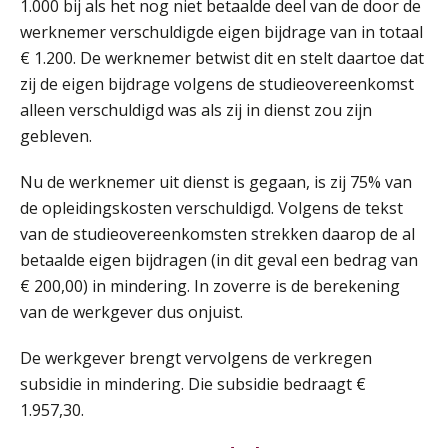
1.000 bij als het nog niet betaalde deel van de door de
AUG
Markus Verbeek Praehep
werknemer verschuldigde eigen bijdrage van in totaal
€ 1.200. De werknemer betwist dit en stelt daartoe dat
Summercourse Impact en invloed van AI op de salarisverwerking (basis)
26
zij de eigen bijdrage volgens de studieovereenkomst
AUG
MOCuitgevers
alleen verschuldigd was als zij in dienst zou zijn
gebleven.
Summercourse Impact en invloed van AI op de salarisverwerking (verdieping)
27
AUG
MOCuitgevers
Nu de werknemer uit dienst is gegaan, is zij 75% van
de opleidingskosten verschuldigd. Volgens de tekst
Online Vakopleiding Payroll Services (VPS)
28
van de studieovereenkomsten strekken daarop de al
AUG
MOCuitgevers
betaalde eigen bijdragen (in dit geval een bedrag van
€ 200,00) in mindering. In zoverre is de berekening
Opfriscursus VPS (NIRPA PE)
28
van de werkgever dus onjuist.
AUG
Markus Verbeek Praehep
De werkgever brengt vervolgens de verkregen
Praktijkdiploma Loonadministratie (PDL®)
subsidie in mindering. Die subsidie bedraagt €
31
AUG
Markus Verbeek Praehep
1.957,30.