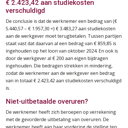
€ 2.423,42 aan studiekosten
Cursus Van salarisadministrateur naar beloningsadviseur (basis)
01
verschuldigd
SEP
MOCuitgevers
De conclusie is dat de werknemer een bedrag van (€
Online cursus Wwft voor salarisadministrateurs (inclusief praktijkmodellen)
03
5.440,57 – € 1.957,30 =) € 3.483,27 aan studiekosten
SEP
MOCuitgevers
aan de werkgever moet terugbetalen. Tussen partijen
staat vast dat daarvan al een bedrag van € 859,85 is
Online cursus Bedingen in de arbeidsovereenkomst
ingehouden op het loon van oktober 2024. En ook is
07
SEP
MOCuitgevers
door de werkgever al € 200 aan eigen bijdragen
ingehouden. Die bedragen strekken in mindering,
Online Excel training voor de salarisadministrateur (verdieping)
zodat de werknemer aan de werkgever een bedrag
08
SEP
MOCuitgevers
van in totaal € 2.423,42 aan studiekosten verschuldigd
is.
Tweedaagse online Excel training voor de salarisadministrateur (verdieping, specialisatie en AI)
08
Niet-uitbetaalde overuren?
SEP
MOCuitgevers
De werknemer heeft zich beroepen op verrekening
Cursus Samenwerken financiële- en salarisadministratie
met de gevorderde uitbetaling van overuren. De
09
SEP
MOCuitgevers
werknemer heeft aan haar vordering de stelling ten