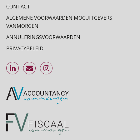
CONTACT
Online Excel training voor de salarisadministrateur (basis)
24
ALGEMENE VOORWAARDEN MOCUITGEVERS
SEP
MOCuitgevers
VANMORGEN
Cursus Inkomstenbelasting voor de salarisadministrateur
29
ANNULERINGSVOORWAARDEN
SEP
MOCuitgevers
PRIVACYBELEID
Online Excel training voor de salarisadministrateur (specialisatie en AI)
30
SEP
MOCuitgevers
Online cursus Werkkostenregeling
01
OKT
MOCuitgevers
Online cursus Groene arbeidsvoorwaarden en de gevolgen voor de loonheffingen
05
OKT
MOCuitgevers
Cursus DGA verlonen
05