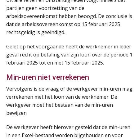
Uit alle feiten en omstandigheden volgt immers dat
AUG
MOCuitgevers
partijen geen voortzetting van de
arbeidsovereenkomst hebben beoogd. De conclusie is
Opfriscursus PDL (NIRPA PE)
26
dat de arbeidsovereenkomst op 15 februari 2025
AUG
Markus Verbeek Praehep
rechtsgeldig is geëindigd.
Summercourse Impact en invloed van AI op de salarisverwerking (basis)
26
Gelet op het voorgaande heeft de werknemer in ieder
AUG
MOCuitgevers
geval recht op betaling van zijn loon over de periode 1
februari 2025 tot en met 15 februari 2025.
Summercourse Impact en invloed van AI op de salarisverwerking (verdieping)
27
AUG
MOCuitgevers
Min-uren niet verrekenen
Vervolgens is de vraag of de werkgever min-uren mag
Online Vakopleiding Payroll Services (VPS)
28
verrekenen met het loon van de werknemer. De
AUG
MOCuitgevers
werkgever moet het bestaan van de min-uren
bewijzen.
Opfriscursus VPS (NIRPA PE)
28
AUG
Markus Verbeek Praehep
De werkgever heeft hierover gesteld dat de min-uren
in een Excel-bestand worden bijgehouden en voor