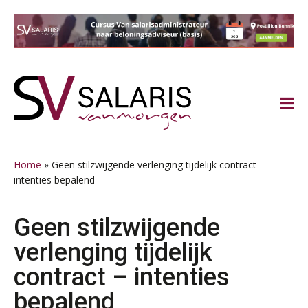
Spring
Door
Spring
Spring
naar
naar
naar
naar
de
de
de
de
hoofdnavigatie
hoofd
eerste
voettekst
inhoud
sidebar
Home
»
Geen stilzwijgende verlenging tijdelijk contract –
intenties bepalend
Geen stilzwijgende
verlenging tijdelijk
contract – intenties
bepalend