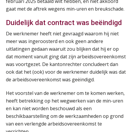
februari 2025 betaald wilt hebben, en niet akkoord
AUG
Markus Verbeek Praehep
gaat met de aftrek wegens min-uren en breukschade.
HBO Programma Manager Payroll Services & Benefits
Duidelijk dat contract was beëindigd
14
AUG
Markus Verbeek Praehep
De werknemer heeft niet gevraagd waarom hij niet
meer was ingeroosterd en ook geen andere
Module Arbeidsrecht en Sociale Zekerheid VPS
17
uitlatingen gedaan waaruit zou blijken dat hij er op
AUG
Markus Verbeek Praehep
dat moment vanuit ging dat zijn arbeidsovereenkomst
was voortgezet. De kantonrechter concludeert dan
Module Loonheffingen PDL
20
ook dat het (ook) voor de werknemer duidelijk was dat
AUG
Markus Verbeek Praehep
de arbeidsovereenkomst was geëindigd.
Module Loonheffingen VPS
24
Het voorstel van de werknemer om te komen werken,
AUG
Markus Verbeek Praehep
heeft betrekking op het wegwerken van de min-uren
en kan niet worden beschouwd als een
Summercourse Update loonheffingen en arbeidsrecht
beschikbaarstelling om de werkzaamheden op grond
24
AUG
MOCuitgevers
van een verlengde arbeidsovereenkomst te
verrichten.