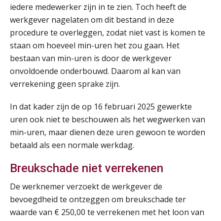
Praktijkdiploma Loonadministratie (PDL®)
31
iedere medewerker zijn in te zien. Toch heeft de
AUG
Markus Verbeek Praehep
werkgever nagelaten om dit bestand in deze
procedure te overleggen, zodat niet vast is komen te
Cursus Van salarisadministrateur naar beloningsadviseur (basis)
01
staan om hoeveel min-uren het zou gaan. Het
SEP
MOCuitgevers
bestaan van min-uren is door de werkgever
onvoldoende onderbouwd. Daarom al kan van
Online cursus Wwft voor salarisadministrateurs (inclusief praktijkmodellen)
verrekening geen sprake zijn.
03
SEP
MOCuitgevers
In dat kader zijn de op 16 februari 2025 gewerkte
uren ook niet te beschouwen als het wegwerken van
Online cursus Bedingen in de arbeidsovereenkomst
07
min-uren, maar dienen deze uren gewoon te worden
SEP
MOCuitgevers
betaald als een normale werkdag.
Online Excel training voor de salarisadministrateur (verdieping)
08
Breukschade niet verrekenen
SEP
MOCuitgevers
De werknemer verzoekt de werkgever de
bevoegdheid te ontzeggen om breukschade ter
Tweedaagse online Excel training voor de salarisadministrateur (verdieping, specialisatie en AI)
08
waarde van € 250,00 te verrekenen met het loon van
SEP
MOCuitgevers