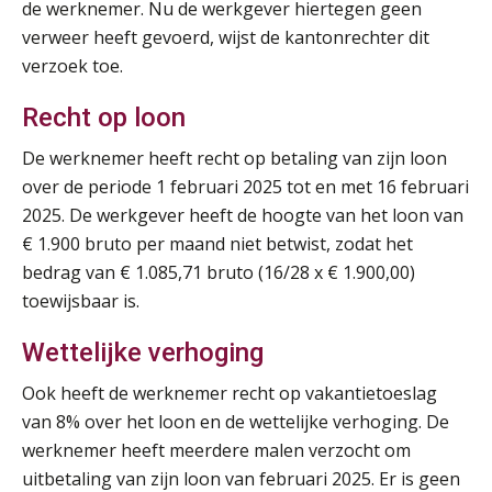
de werknemer. Nu de werkgever hiertegen geen
verweer heeft gevoerd, wijst de kantonrechter dit
Cursus Samenwerken financiële- en salarisadministratie
09
verzoek toe.
SEP
MOCuitgevers
Recht op loon
Online cursus Disfunctionerende werknemer: wat nu?
16
De werknemer heeft recht op betaling van zijn loon
SEP
MOCuitgevers
over de periode 1 februari 2025 tot en met 16 februari
2025. De werkgever heeft de hoogte van het loon van
Training Grenzen aangeven met zelfvertrouwen en respect
17
€ 1.900 bruto per maand niet betwist, zodat het
SEP
MOCuitgevers
bedrag van € 1.085,71 bruto (16/28 x € 1.900,00)
toewijsbaar is.
Online cursus Auto, fiets en OV in de salarisadministratie
17
SEP
MOCuitgevers
Wettelijke verhoging
Ook heeft de werknemer recht op vakantietoeslag
Praktijkdiploma loonadministratie (PDL)
17
van 8% over het loon en de wettelijke verhoging. De
SEP
SD Worx
werknemer heeft meerdere malen verzocht om
uitbetaling van zijn loon van februari 2025. Er is geen
Cursus Samen sterk: efficiënte samenwerking tussen HR en salarisadministratie
17