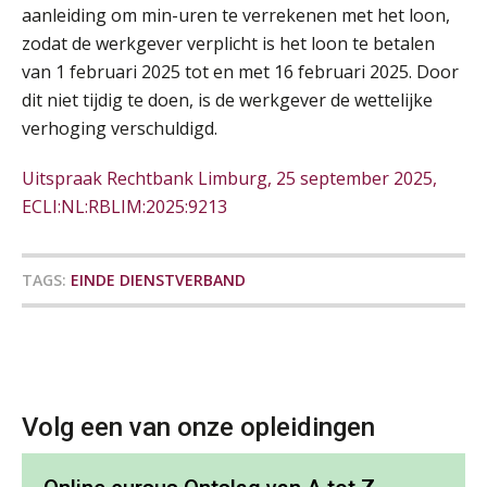
aanleiding om min-uren te verrekenen met het loon,
SEP
MOCuitgevers
zodat de werkgever verplicht is het loon te betalen
van 1 februari 2025 tot en met 16 februari 2025. Door
Pensioen voor de salarisprofessional: ontdek welke verdieping bij jou past
21
dit niet tijdig te doen, is de werkgever de wettelijke
SEP
MOCuitgevers
verhoging verschuldigd.
Online cursus Zzp’er, de Wet DBA en schijnzelfstandigheid
24
Uitspraak Rechtbank Limburg, 25 september 2025,
SEP
MOCuitgevers
De mensen achter de loonstrook: in
ECLI:NL:RBLIM:2025:9213
gesprek met Susan Hendriks
Online Excel training voor de salarisadministrateur (basis)
24
Je helpt klanten met hun
SEP
MOCuitgevers
TAGS:
EINDE DIENSTVERBAND
administratie — maar hoe zit het met
die van jouzelf?
Cursus Inkomstenbelasting voor de salarisadministrateur
29
Hoe behoud je financiële talenten in
een krappe arbeidsmarkt?
SEP
MOCuitgevers
Onterechte transitievergoeding
Volg een van onze opleidingen
Online Excel training voor de salarisadministrateur (specialisatie en AI)
30
terugbetaald krijgen
SEP
MOCuitgevers
Grip op uren per dienst: 7