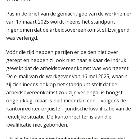
Summercourse: Kiezen en loslaten & een mindset die kansen ziet en vertrouwen geeft
25
Pas in de brief van de gemachtigde van de werknemer
AUG
MOCuitgevers
van 17 maart 2025 wordt ineens het standpunt
ingenomen dat de arbeidsovereenkomst stilzwijgend
Summercourse: Een mindset die kansen ziet en vertrouwen geeft
25
was verlengd.
AUG
MOCuitgevers
Vóór die tijd hebben partijen er beiden niet over
Summercourse: Kiezen wat bij je past, loslaten wat je niet verder helpt
25
gerept en hebben zij ook niet naar elkaar de indruk
AUG
MOCuitgevers
gewekt dat de arbeidsovereenkomst was voortgezet.
De e-mail van de werkgever van 16 mei 2025, waarin
Summercourse Werkkostenregeling
25
zij zich ineens ook op het standpunt stelt dat de
AUG
MOCuitgevers
arbeidsovereenkomst zou zijn verlengd, is hoogst
ongelukkig, maar is niet meer dan een – volgens de
Online Opleiding Praktijkdiploma Loonadministratie (PDL)
25
kantonrechter onjuiste – juridische kwalificatie van de
AUG
MOCuitgevers
feitelijke situatie. De kantonrechter is aan die
kwalificatie niet gebonden.
Summercourse Internationaal/grensoverschrijdend werken
25