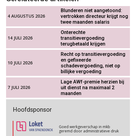
OKT
MOCuitgevers
Blunderen niet aangetoond:
4 AUGUSTUS 2026
vertrokken directeur krijgt nog
Werkdruk drempel voor
Cursus DGA verlonen
verlofopname, duurzame
05
twee maanden salaris
inzetbaarheid meer dan aantal
OKT
MOCuitgevers
vakantiedagen
Onterechte
14 JULI 2026
transitievergoeding
Aanpassingen Wet toekomst
terugbetaald krijgen
Cursus WAZO – verlofvormen
pensioenen, de tijd dringt!
06
OKT
MOCuitgevers
Recht op transitievergoeding
en gefixeerde
Wie alles ziet, draagt alles: de
10 JULI 2026
ongemakkelijke positie van payroll
schadevergoeding, niet op
Online training Power Query voor HR en salarisadministrateurs
06
billijke vergoeding
OKT
MOCuitgevers
Lage AWf-premie herzien bij
7 JULI 2026
uit dienst na maximaal 2
Online cursus Internationaal thuiswerken en vaste inrichting na 2025 OESO modelverdrag update
maanden
07
De kracht van complimenten op de
OKT
MOCuitgevers
werkvloer
Goed werkgeverschap in mkb
Hoofdsponsor
geremd door administratieve druk
Cursus Van salarisadministrateur naar beloningsadviseur (verdieping)
07
OKT
MOCuitgevers
Goed werkgeverschap in mkb
geremd door administratieve druk