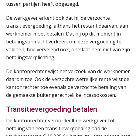
tussen partijen heeft opgezegd.
Summercourse Impact en invloed van AI op de salarisverwerking (basis)
26
AUG
MOCuitgevers
De werkgever erkent ook dat hij de verzochte
transitievergoeding, althans het restant daarvan, aan
Summercourse Impact en invloed van AI op de salarisverwerking (verdieping)
27
werknemer moet betalen. Dat hij op dit moment in
AUG
MOCuitgevers
betalingsonmacht verkeert om deze vergoeding te
voldoen, hoe vervelend ook, ontslaat hem niet van zijn
Online Vakopleiding Payroll Services (VPS)
28
betalingsverplichting.
AUG
MOCuitgevers
De kantonrechter wijst het verzoek van de werknemer
Opfriscursus VPS (NIRPA PE)
daarom toe. Ook de verzochte wettelijke rente wijst de
28
AUG
Markus Verbeek Praehep
kantonrechter toe evenals de verzochte betaling van
de gemaakte buitengerechtelijke incassokosten.
Praktijkdiploma Loonadministratie (PDL®)
31
Transitievergoeding betalen
AUG
Markus Verbeek Praehep
De kantonrechter veroordeelt de werkgever tot
Cursus Van salarisadministrateur naar beloningsadviseur (basis)
betaling van een transitievergoeding aan de
01
SEP
MOCuitgevers