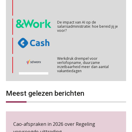
Online cursus Personeel en AVG/privacy
29
OKT
MOCuitgevers
De impact van AI op de
salarisadministratie: hoe bereid jij je
voor?
Online cursus omtrent pensioenactualiteiten
03
NOV
MOCuitgevers
Werkdruk drempel voor
Cursus Werkkostenregeling
verlofopname, duurzame
04
inzetbaarheid meer dan aantal
NOV
MOCuitgevers
vakantiedagen
Aanpassingen Wet toekomst
Cursus Wwft en AI
pensioenen, de tijd dringt!
05
Meest gelezen berichten
NOV
MOCuitgevers
Wie alles ziet, draagt alles: de
ongemakkelijke positie van payroll
Online cursus Regeling vervroegde uittreding/zwaar werk en Wet bedrag ineens
06
NOV
MOCuitgevers
Cao-afspraken in 2026 over Regeling
vervroegde uittreding