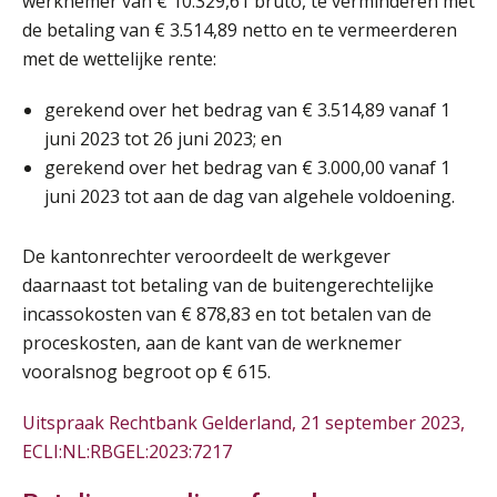
werknemer van € 10.329,61 bruto, te verminderen met
de betaling van € 3.514,89 netto en te vermeerderen
Online cursus Wwft voor salarisadministrateurs (inclusief praktijkmodellen)
met de wettelijke rente:
03
SEP
MOCuitgevers
gerekend over het bedrag van € 3.514,89 vanaf 1
juni 2023 tot 26 juni 2023; en
Online cursus Bedingen in de arbeidsovereenkomst
07
gerekend over het bedrag van € 3.000,00 vanaf 1
SEP
MOCuitgevers
juni 2023 tot aan de dag van algehele voldoening.
Online Excel training voor de salarisadministrateur (verdieping)
08
De kantonrechter veroordeelt de werkgever
SEP
MOCuitgevers
daarnaast tot betaling van de buitengerechtelijke
incassokosten van € 878,83 en tot betalen van de
Tweedaagse online Excel training voor de salarisadministrateur (verdieping, specialisatie en AI)
08
proceskosten, aan de kant van de werknemer
SEP
MOCuitgevers
vooralsnog begroot op € 615.
Cursus Samenwerken financiële- en salarisadministratie
09
Uitspraak Rechtbank Gelderland, 21 september 2023,
SEP
MOCuitgevers
ECLI:NL:RBGEL:2023:7217