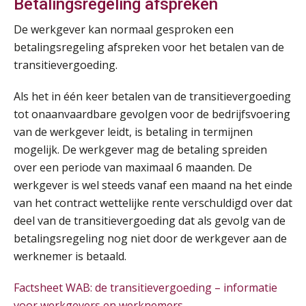
Online cursus Disfunctionerende werknemer: wat nu?
Betalingsregeling afspreken
16
SEP
MOCuitgevers
De werkgever kan normaal gesproken een
betalingsregeling afspreken voor het betalen van de
Training Grenzen aangeven met zelfvertrouwen en respect
17
transitievergoeding.
SEP
MOCuitgevers
Als het in één keer betalen van de transitievergoeding
Online cursus Auto, fiets en OV in de salarisadministratie
tot onaanvaardbare gevolgen voor de bedrijfsvoering
17
SEP
MOCuitgevers
van de werkgever leidt, is betaling in termijnen
mogelijk. De werkgever mag de betaling spreiden
Praktijkdiploma loonadministratie (PDL)
over een periode van maximaal 6 maanden. De
17
SEP
SD Worx
werkgever is wel steeds vanaf een maand na het einde
van het contract wettelijke rente verschuldigd over dat
Cursus Samen sterk: efficiënte samenwerking tussen HR en salarisadministratie
deel van de transitievergoeding dat als gevolg van de
17
SEP
MOCuitgevers
betalingsregeling nog niet door de werkgever aan de
werknemer is betaald.
Pensioen voor de salarisprofessional: ontdek welke verdieping bij jou past
21
Factsheet WAB: de transitievergoeding – informatie
SEP
MOCuitgevers
voor werkgevers en werknemers
De mensen achter de loonstrook: in