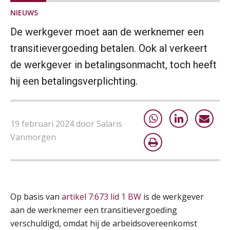
AUG
MOCuitgevers
NIEUWS
De werkgever moet aan de werknemer een
Summercourse: Kiezen wat bij je past, loslaten wat je niet verder helpt
25
AUG
MOCuitgevers
transitievergoeding betalen. Ook al verkeert
de werkgever in betalingsonmacht, toch heeft
Summercourse Werkkostenregeling
25
hij een betalingsverplichting.
AUG
MOCuitgevers
Online Opleiding Praktijkdiploma Loonadministratie (PDL)
25
19 februari 2024 door Salaris
AUG
MOCuitgevers
Vanmorgen
Summercourse Internationaal/grensoverschrijdend werken
25
AUG
MOCuitgevers
Op basis van
artikel 7:673 lid 1 BW
is de werkgever
Opfriscursus PDL (NIRPA PE)
26
aan de werknemer een transitievergoeding
AUG
Markus Verbeek Praehep
verschuldigd, omdat hij de arbeidsovereenkomst