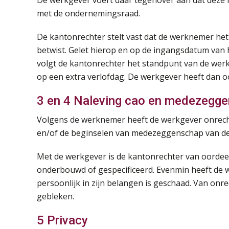
De werkgever voert daar tegenover aan dat deze r
met de ondernemingsraad.
De kantonrechter stelt vast dat de werknemer he
betwist. Gelet hierop en op de ingangsdatum van
volgt de kantonrechter het standpunt van de wer
op een extra verlofdag. De werkgever heeft dan o
3 en 4 Naleving cao en medezegg
Volgens de werknemer heeft de werkgever onrech
en/of de beginselen van medezeggenschap van d
Met de werkgever is de kantonrechter van oordeel
onderbouwd of gespecificeerd. Evenmin heeft de w
persoonlijk in zijn belangen is geschaad. Van onr
gebleken.
5 Privacy