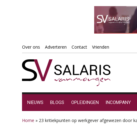
Spring
Door
Spring
Spring
Over ons
Adverteren
Contact
Vrienden
naar
naar
naar
naar
de
de
de
de
hoofdnavigatie
hoofd
eerste
voettekst
inhoud
sidebar
NIEUWS
BLOGS
OPLEIDINGEN
INCOMPANY
Home
»
23 kritiekpunten op werkgever afgewezen door ka