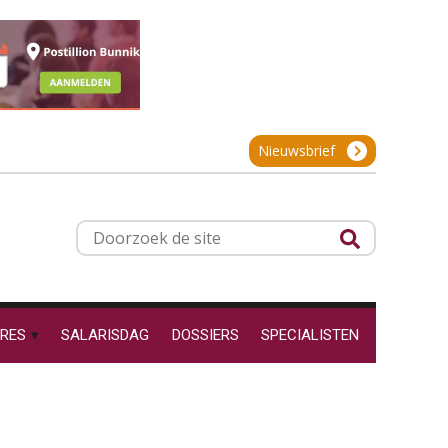
Online cursus Werkkostenregeling
01
OKT
MOCuitgevers
De impact van AI op de
salarisadministratie: hoe
bereid jij je voor?
Online cursus Groene arbeidsvoorwaarden en de gevolgen voor de loonheffingen
05
OKT
MOCuitgevers
Nieuwsbrief
Cursus DGA verlonen
05
Werkdruk drempel voor
OKT
MOCuitgevers
verlofopname, duurzame
Doorzoek
inzetbaarheid meer dan
aantal vakantiedagen
de
Cursus WAZO – verlofvormen
site
06
Aanpassingen Wet toekomst
OKT
MOCuitgevers
pensioenen, de tijd dringt!
RES
SALARISDAG
DOSSIERS
SPECIALISTEN
Wie alles ziet, draagt alles: de
Online training Power Query voor HR en salarisadministrateurs
06
ongemakkelijke positie van
payroll
OKT
MOCuitgevers
Online cursus Internationaal thuiswerken en vaste inrichting na 2025 OESO modelverdrag update
07