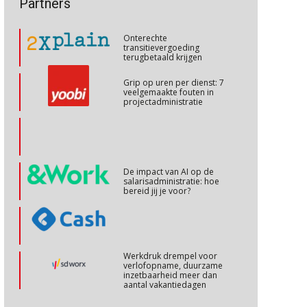
arbeidsmarkt?
Partners
Cursus Internationaal/grensoverschrijdend werken
27
Onterechte
OKT
MOCuitgevers
transitievergoeding
terugbetaald krijgen
Cursus Copilot in Office (basis)
Grip op uren per dienst: 7
28
veelgemaakte fouten in
OKT
MOCuitgevers
projectadministratie
Online cursus Personeel en AVG/privacy
29
OKT
MOCuitgevers
De impact van AI op de
salarisadministratie: hoe
bereid jij je voor?
Online cursus omtrent pensioenactualiteiten
03
NOV
MOCuitgevers
Cursus Werkkostenregeling
04
Werkdruk drempel voor
NOV
MOCuitgevers
verlofopname, duurzame
inzetbaarheid meer dan
aantal vakantiedagen
Cursus Wwft en AI
05
Aanpassingen Wet toekomst