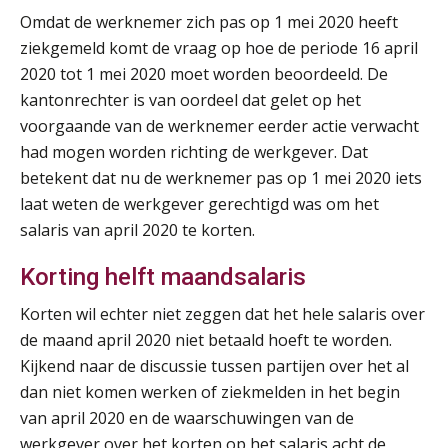
SEP
MOCuitgevers
Omdat de werknemer zich pas op 1 mei 2020 heeft
ziekgemeld komt de vraag op hoe de periode 16 april
Online cursus Disfunctionerende werknemer: wat nu?
16
2020 tot 1 mei 2020 moet worden beoordeeld. De
SEP
MOCuitgevers
kantonrechter is van oordeel dat gelet op het
voorgaande van de werknemer eerder actie verwacht
Training Grenzen aangeven met zelfvertrouwen en respect
17
had mogen worden richting de werkgever. Dat
SEP
MOCuitgevers
betekent dat nu de werknemer pas op 1 mei 2020 iets
laat weten de werkgever gerechtigd was om het
Online cursus Auto, fiets en OV in de salarisadministratie
17
salaris van april 2020 te korten.
SEP
MOCuitgevers
Korting helft maandsalaris
Praktijkdiploma loonadministratie (PDL)
17
Korten wil echter niet zeggen dat het hele salaris over
SEP
SD Worx
de maand april 2020 niet betaald hoeft te worden.
Kijkend naar de discussie tussen partijen over het al
Cursus Samen sterk: efficiënte samenwerking tussen HR en salarisadministratie
17
dan niet komen werken of ziekmelden in het begin
SEP
MOCuitgevers
van april 2020 en de waarschuwingen van de
werkgever over het korten op het salaris acht de