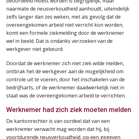
beoordeeld moest worden is begrijpelijk, maar
AUG
Markus Verbeek Praehep
naarmate de neusverkoudheid aanhoudt, uiteindelijk
zelfs langer dan zes weken, met als gevolg dat de
Summercourse Impact en invloed van AI op de salarisverwerking (basis)
26
overeengekomen arbeid niet verricht kon worden,
AUG
MOCuitgevers
komt een formele ziekmelding door de werknemer
wel in beeld. Dat is ondanks verzoeken van de
Summercourse Impact en invloed van AI op de salarisverwerking (verdieping)
27
werkgever niet gebeurd.
AUG
MOCuitgevers
Doordat de werknemer zich niet ziek wilde melden,
ontbrak het de werkgever aan de mogelijkheid om
Online Vakopleiding Payroll Services (VPS)
28
controle uit te voeren, door het inschakelen van de
AUG
MOCuitgevers
bedrijfsarts, of de werknemer daadwerkelijk niet in
staat was de overeengekomen arbeid te verrichten.
Opfriscursus VPS (NIRPA PE)
28
AUG
Markus Verbeek Praehep
Werknemer had zich ziek moeten melden
De kantonrechter is van oordeel dat van een
Praktijkdiploma Loonadministratie (PDL®)
31
werknemer verwacht mag worden dat hij, bij
AUG
Markus Verbeek Praehep
voortdurende neusverkoudheid, op een gegeven