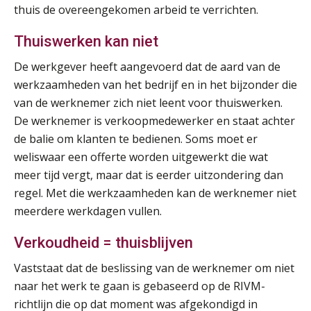
thuis de overeengekomen arbeid te verrichten.
Thuiswerken kan niet
De werkgever heeft aangevoerd dat de aard van de
werkzaamheden van het bedrijf en in het bijzonder die
van de werknemer zich niet leent voor thuiswerken.
De werknemer is verkoopmedewerker en staat achter
de balie om klanten te bedienen. Soms moet er
weliswaar een offerte worden uitgewerkt die wat
meer tijd vergt, maar dat is eerder uitzondering dan
regel. Met die werkzaamheden kan de werknemer niet
Lonen in de Jaarrekening (NIRPA PE)
07
meerdere werkdagen vullen.
AUG
Markus Verbeek Praehep
Verkoudheid = thuisblijven
Practical Diploma in Payroll Administration (PDL®)
11
Vaststaat dat de beslissing van de werknemer om niet
AUG
Markus Verbeek Praehep
naar het werk te gaan is gebaseerd op de RIVM-
richtlijn die op dat moment was afgekondigd in