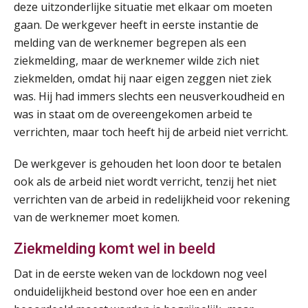
deze uitzonderlijke situatie met elkaar om moeten
gaan. De werkgever heeft in eerste instantie de
Summercourse: Een mindset die kansen ziet en vertrouwen geeft
25
melding van de werknemer begrepen als een
AUG
MOCuitgevers
ziekmelding, maar de werknemer wilde zich niet
ziekmelden, omdat hij naar eigen zeggen niet ziek
Summercourse: Kiezen wat bij je past, loslaten wat je niet verder helpt
25
was. Hij had immers slechts een neusverkoudheid en
AUG
MOCuitgevers
was in staat om de overeengekomen arbeid te
verrichten, maar toch heeft hij de arbeid niet verricht.
Summercourse Werkkostenregeling
25
AUG
MOCuitgevers
De werkgever is gehouden het loon door te betalen
ook als de arbeid niet wordt verricht, tenzij het niet
Online Opleiding Praktijkdiploma Loonadministratie (PDL)
25
verrichten van de arbeid in redelijkheid voor rekening
AUG
MOCuitgevers
van de werknemer moet komen.
Ziekmelding komt wel in beeld
Summercourse Internationaal/grensoverschrijdend werken
25
AUG
MOCuitgevers
Dat in de eerste weken van de lockdown nog veel
onduidelijkheid bestond over hoe een en ander
Opfriscursus PDL (NIRPA PE)
26