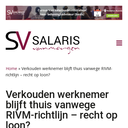
Spring
Door
Spring
Spring
naar
naar
naar
naar
de
de
de
de
hoofdnavigatie
hoofd
eerste
voettekst
inhoud
sidebar
Home
»
Verkouden werknemer blijft thuis vanwege RIVM-
richtlijn – recht op loon?
Verkouden werknemer
blijft thuis vanwege
RIVM-richtlijn – recht op
loon?