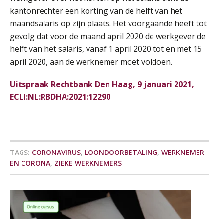
Pensioen voor de salarisprofessional: ontdek welke verdieping bij jou past
21
kantonrechter een korting van de helft van het
SEP
MOCuitgevers
maandsalaris op zijn plaats. Het voorgaande heeft tot
De mensen achter de loonstrook: in
gesprek met Susan Hendriks
gevolg dat voor de maand april 2020 de werkgever de
Online cursus Zzp’er, de Wet DBA en schijnzelfstandigheid
24
helft van het salaris, vanaf 1 april 2020 tot en met 15
Je helpt klanten met hun
SEP
MOCuitgevers
administratie — maar hoe zit het met
april 2020, aan de werknemer moet voldoen.
die van jouzelf?
Online Excel training voor de salarisadministrateur (basis)
Uitspraak Rechtbank Den Haag, 9 januari 2021,
24
Hoe behoud je financiële talenten in
SEP
MOCuitgevers
een krappe arbeidsmarkt?
ECLI:NL:RBDHA:2021:12290
Onterechte transitievergoeding
Cursus Inkomstenbelasting voor de salarisadministrateur
29
terugbetaald krijgen
SEP
MOCuitgevers
Grip op uren per dienst: 7
TAGS:
CORONAVIRUS
,
LOONDOORBETALING
,
WERKNEMER
veelgemaakte fouten in
Online Excel training voor de salarisadministrateur (specialisatie en AI)
30
projectadministratie
EN CORONA
,
ZIEKE WERKNEMERS
SEP
MOCuitgevers
Online cursus Werkkostenregeling
01
OKT
MOCuitgevers
De impact van AI op de
salarisadministratie: hoe bereid jij je