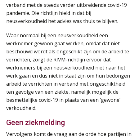
HBO Programma Manager Payroll Services & Benefits
14
verband met de steeds verder uitbreidende covid-19
AUG
Markus Verbeek Praehep
pandemie. Die richtlijn hield in dat bij
neusverkoudheid het advies was thuis te blijven.
Module Arbeidsrecht en Sociale Zekerheid VPS
17
Waar normaal bij een neusverkoudheid een
AUG
Markus Verbeek Praehep
werknemer gewoon gaat werken, omdat dat niet
beschouwd wordt als ongeschikt zijn om de arbeid te
Module Loonheffingen PDL
20
verrichten, zorgt de RIVM-richtlijn ervoor dat
AUG
Markus Verbeek Praehep
werknemers bij een neusverkoudheid niet naar het
werk gaan en dus niet in staat zijn om hun bedongen
Module Loonheffingen VPS
24
arbeid te verrichten in verband met ongeschiktheid
AUG
Markus Verbeek Praehep
ten gevolge van een ziekte, namelijk mogelijk de
besmettelijke covid-19 in plaats van een ‘gewone’
Summercourse Update loonheffingen en arbeidsrecht
24
verkoudheid.
AUG
MOCuitgevers
Geen ziekmelding
Summercourse: Kiezen en loslaten & een mindset die kansen ziet en vertrouwen geeft
25
Vervolgens komt de vraag aan de orde hoe partijen in
AUG
MOCuitgevers