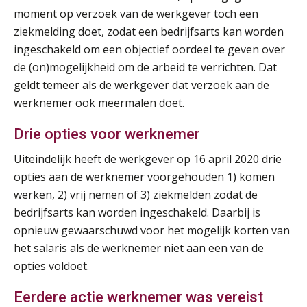
moment op verzoek van de werkgever toch een
Cursus Van salarisadministrateur naar beloningsadviseur (basis)
01
ziekmelding doet, zodat een bedrijfsarts kan worden
SEP
MOCuitgevers
ingeschakeld om een objectief oordeel te geven over
de (on)mogelijkheid om de arbeid te verrichten. Dat
Online cursus Wwft voor salarisadministrateurs (inclusief praktijkmodellen)
03
geldt temeer als de werkgever dat verzoek aan de
SEP
MOCuitgevers
werknemer ook meermalen doet.
Online cursus Bedingen in de arbeidsovereenkomst
07
Drie opties voor werknemer
SEP
MOCuitgevers
Uiteindelijk heeft de werkgever op 16 april 2020 drie
opties aan de werknemer voorgehouden 1) komen
Online Excel training voor de salarisadministrateur (verdieping)
08
werken, 2) vrij nemen of 3) ziekmelden zodat de
SEP
MOCuitgevers
bedrijfsarts kan worden ingeschakeld. Daarbij is
opnieuw gewaarschuwd voor het mogelijk korten van
Tweedaagse online Excel training voor de salarisadministrateur (verdieping, specialisatie en AI)
08
het salaris als de werknemer niet aan een van de
SEP
MOCuitgevers
opties voldoet.
Cursus Samenwerken financiële- en salarisadministratie
09
Eerdere actie werknemer was vereist