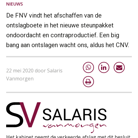
NIEUWS
Module Arbeidsrecht en Sociale Zekerheid VPS
17
AUG
Markus Verbeek Praehep
De FNV vindt het afschaffen van de
ontslagboete in het nieuwe steunpakket
Module Loonheffingen PDL
20
ondoordacht en contraproductief. Een big
AUG
Markus Verbeek Praehep
bang aan ontslagen wacht ons, aldus het CNV.
Module Loonheffingen VPS
24
AUG
Markus Verbeek Praehep
22 mei 2020 door Salaris
Vanmorgen
Summercourse Update loonheffingen en arbeidsrecht
24
AUG
MOCuitgevers
Summercourse: Kiezen en loslaten & een mindset die kansen ziet en vertrouwen geeft
25
AUG
MOCuitgevers
Summercourse: Een mindset die kansen ziet en vertrouwen geeft
25
Het kabinet neemt de verkeerde afslag met dit besluit.