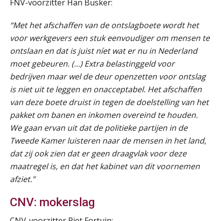
FNV-voorzitter Han Busker:
Summercourse Impact en invloed van AI op de salarisverwerking (basis)
26
AUG
MOCuitgevers
“Met het afschaffen van de ontslagboete wordt het
voor werkgevers een stuk eenvoudiger om mensen te
Summercourse Impact en invloed van AI op de salarisverwerking (verdieping)
27
ontslaan en dat is juist níet wat er nu in Nederland
AUG
MOCuitgevers
moet gebeuren. (…) Extra belastinggeld voor
bedrijven maar wel de deur openzetten voor ontslag
Online Vakopleiding Payroll Services (VPS)
28
is niet uit te leggen en onacceptabel. Het afschaffen
AUG
MOCuitgevers
van deze boete druist in tegen de doelstelling van het
pakket om banen en inkomen overeind te houden.
Opfriscursus VPS (NIRPA PE)
28
We gaan ervan uit dat de politieke partijen in de
AUG
Markus Verbeek Praehep
Tweede Kamer luisteren naar de mensen in het land,
dat zij ook zien dat er geen draagvlak voor deze
Praktijkdiploma Loonadministratie (PDL®)
31
maatregel is, en dat het kabinet van dit voornemen
AUG
Markus Verbeek Praehep
afziet.”
CNV: mokerslag
Cursus Van salarisadministrateur naar beloningsadviseur (basis)
01
SEP
MOCuitgevers
CNV-voorzitter Piet Fortuin: