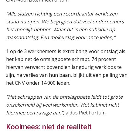
Online cursus Wwft voor salarisadministrateurs (inclusief praktijkmodellen)
03
“Alle sluizen richting een recordaantal werklozen
SEP
MOCuitgevers
staan nu open. We begrijpen dat veel ondernemers
het moeilijk hebben. Maar dit is een subsidie op
Online cursus Bedingen in de arbeidsovereenkomst
massaontslag. Een mokerslag voor onze leden,”
07
SEP
MOCuitgevers
1 op de 3 werknemers is extra bang voor ontslag als
het kabinet de ontslagboete schrapt. 74 procent
Online Excel training voor de salarisadministrateur (verdieping)
08
hiervan verwacht bovendien langdurig werkloos te
SEP
MOCuitgevers
zijn, na verlies van hun baan, blijkt uit een peiling van
het CNV onder 14.000 leden.
Tweedaagse online Excel training voor de salarisadministrateur (verdieping, specialisatie en AI)
08
SEP
MOCuitgevers
“Het schrappen van de ontslagboete leidt tot grote
onzekerheid bij veel werkenden. Het kabinet richt
Cursus Samenwerken financiële- en salarisadministratie
09
hiermee een ravage aan”
, aldus Piet Fortuin.
SEP
MOCuitgevers
Koolmees: niet de realiteit
Online cursus Disfunctionerende werknemer: wat nu?
16