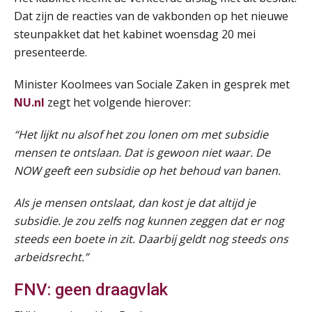
AUG
MOCuitgevers
Dat zijn de reacties van de vakbonden op het nieuwe
steunpakket dat het kabinet woensdag 20 mei
Summercourse: Kiezen wat bij je past, loslaten wat je niet verder helpt
25
presenteerde.
AUG
MOCuitgevers
Minister Koolmees van Sociale Zaken in gesprek met
Summercourse Werkkostenregeling
25
NU.nl
zegt het volgende hierover:
AUG
MOCuitgevers
“Het lijkt nu alsof het zou lonen om met subsidie
Online Opleiding Praktijkdiploma Loonadministratie (PDL)
mensen te ontslaan. Dat is gewoon niet waar. De
25
AUG
MOCuitgevers
NOW geeft een subsidie op het behoud van banen.
Als je mensen ontslaat, dan kost je dat altijd je
Summercourse Internationaal/grensoverschrijdend werken
25
subsidie. Je zou zelfs nog kunnen zeggen dat er nog
AUG
MOCuitgevers
steeds een boete in zit. Daarbij geldt nog steeds ons
arbeidsrecht.”
Opfriscursus PDL (NIRPA PE)
26
AUG
Markus Verbeek Praehep
FNV: geen draagvlak