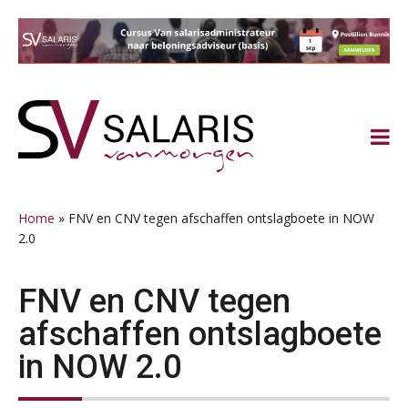
Spring
Door
Spring
Spring
naar
naar
naar
naar
de
de
de
de
hoofdnavigatie
hoofd
eerste
voettekst
inhoud
sidebar
Home
»
FNV en CNV tegen afschaffen ontslagboete in NOW
2.0
Practical Diploma in Payroll Administration (PDL®)
11
FNV en CNV tegen
AUG
Markus Verbeek Praehep
afschaffen ontslagboete
HBO Programma Manager Payroll Services & Benefits
in NOW 2.0
14
AUG
Markus Verbeek Praehep