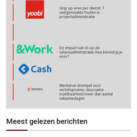
Grip op uren per dienst: 7
veelgemaakte fouten in
Online cursus Personeel en AVG/privacy
projectadministratie
29
OKT
MOCuitgevers
Online cursus omtrent pensioenactualiteiten
03
NOV
MOCuitgevers
De impact van AI op de
salarisadministratie: hoe bereid jij je
voor?
Cursus Werkkostenregeling
04
NOV
MOCuitgevers
Werkdruk drempel voor
Cursus Wwft en AI
verlofopname, duurzame
05
inzetbaarheid meer dan aantal
NOV
MOCuitgevers
vakantiedagen
Aanpassingen Wet toekomst
Online cursus Regeling vervroegde uittreding/zwaar werk en Wet bedrag ineens
pensioenen, de tijd dringt!
06
NOV
MOCuitgevers
Meest gelezen berichten
Wie alles ziet, draagt alles: de
ongemakkelijke positie van payroll
Loonbeslag in de praktijk, wat moet je als werkgever weten en doen?
12