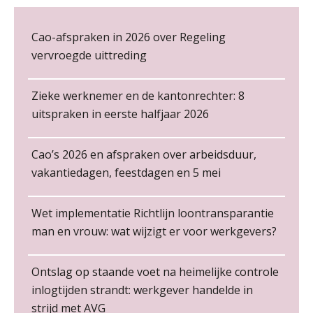
NOV
MOCuitgevers
Cao-afspraken in 2026 over Regeling
Cursus Copilot in Office (gevorderden)
12
vervroegde uittreding
De kracht van complimenten op de
NOV
MOCuitgevers
werkvloer
Zieke werknemer en de kantonrechter: 8
Online cursus Verplichte toepassing cao en pensioen
18
uitspraken in eerste halfjaar 2026
NOV
MOCuitgevers
Cao’s 2026 en afspraken over arbeidsduur,
Online training Power Pivot (SUPER Draaitabel)
20
vakantiedagen, feestdagen en 5 mei
NOV
MOCuitgevers
Payroll specialist
Non-actiefstelling en schorsing: de
Meijers makelaars in assurantiën
regels, de risico’s en de
Wet implementatie Richtlijn loontransparantie
loondoorbetaling
Online Excel en AI training voor de salarisadministrateur
26
man en vrouw: wat wijzigt er voor werkgevers?
NOV
MOCuitgevers
De mensen achter de loonstrook: in
Junior medewerker loonadministratie (starter)
gesprek met Susan Hendriks
PIA Group
Ontslag op staande voet na heimelijke controle
Cursus Impact en invloed van AI op de salarisverwerking (basis)
26
Je helpt klanten met hun
inlogtijden strandt: werkgever handelde in
NOV
MOCuitgevers
administratie — maar hoe zit het met
die van jouzelf?
strijd met AVG