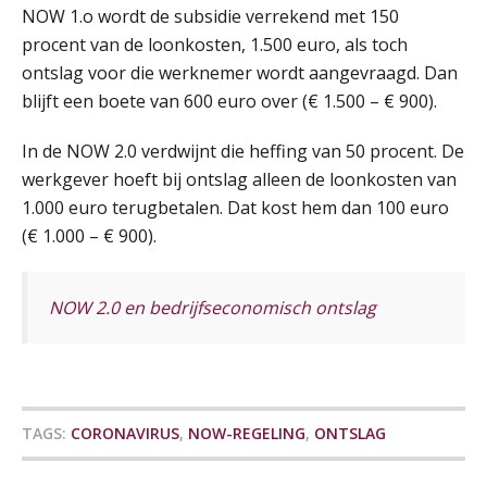
NOW 1.o wordt de subsidie verrekend met 150
Online cursus Zzp’er, de Wet DBA en schijnzelfstandigheid
24
procent van de loonkosten, 1.500 euro, als toch
SEP
MOCuitgevers
De mensen achter de loonstrook: in
ontslag voor die werknemer wordt aangevraagd. Dan
gesprek met Susan Hendriks
blijft een boete van 600 euro over (€ 1.500 – € 900).
Online Excel training voor de salarisadministrateur (basis)
24
Je helpt klanten met hun
SEP
MOCuitgevers
administratie — maar hoe zit het met
In de NOW 2.0 verdwijnt die heffing van 50 procent. De
die van jouzelf?
werkgever hoeft bij ontslag alleen de loonkosten van
Cursus Inkomstenbelasting voor de salarisadministrateur
29
1.000 euro terugbetalen. Dat kost hem dan 100 euro
Hoe behoud je financiële talenten in
SEP
MOCuitgevers
een krappe arbeidsmarkt?
(€ 1.000 – € 900).
Onterechte transitievergoeding
Online Excel training voor de salarisadministrateur (specialisatie en AI)
30
terugbetaald krijgen
NOW 2.0 en bedrijfseconomisch ontslag
SEP
MOCuitgevers
Grip op uren per dienst: 7
veelgemaakte fouten in
Online cursus Werkkostenregeling
projectadministratie
01
OKT
MOCuitgevers
TAGS:
CORONAVIRUS
,
NOW-REGELING
,
ONTSLAG
Online cursus Groene arbeidsvoorwaarden en de gevolgen voor de loonheffingen
05
De impact van AI op de