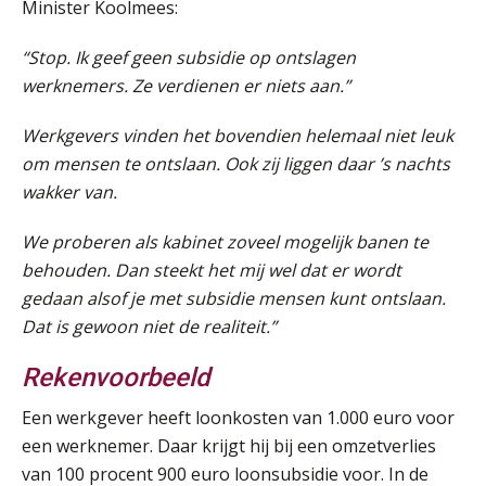
Minister Koolmees:
SEP
MOCuitgevers
“Stop. Ik geef geen subsidie op ontslagen
Training Grenzen aangeven met zelfvertrouwen en respect
17
werknemers. Ze verdienen er niets aan.”
SEP
MOCuitgevers
Werkgevers vinden het bovendien helemaal niet leuk
om mensen te ontslaan. Ook zij liggen daar ’s nachts
Online cursus Auto, fiets en OV in de salarisadministratie
17
wakker van.
SEP
MOCuitgevers
We proberen als kabinet zoveel mogelijk banen te
Praktijkdiploma loonadministratie (PDL)
17
behouden. Dan steekt het mij wel dat er wordt
SEP
SD Worx
gedaan alsof je met subsidie mensen kunt ontslaan.
Dat is gewoon niet de realiteit.”
Cursus Samen sterk: efficiënte samenwerking tussen HR en salarisadministratie
17
SEP
MOCuitgevers
Rekenvoorbeeld
Een werkgever heeft loonkosten van 1.000 euro voor
Pensioen voor de salarisprofessional: ontdek welke verdieping bij jou past
21
een werknemer. Daar krijgt hij bij een omzetverlies
SEP
MOCuitgevers
van 100 procent 900 euro loonsubsidie voor. In de