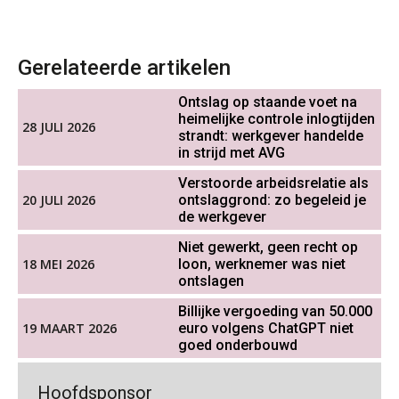
OKT
MOCuitgevers
salarisadministratie: hoe bereid jij je
voor?
Cursus DGA verlonen
05
Gerelateerde artikelen
OKT
MOCuitgevers
Ontslag op staande voet na
Werkdruk drempel voor
heimelijke controle inlogtijden
Cursus WAZO – verlofvormen
verlofopname, duurzame
06
28 JULI 2026
inzetbaarheid meer dan aantal
strandt: werkgever handelde
OKT
MOCuitgevers
vakantiedagen
in strijd met AVG
Aanpassingen Wet toekomst
Verstoorde arbeidsrelatie als
Online training Power Query voor HR en salarisadministrateurs
pensioenen, de tijd dringt!
06
20 JULI 2026
ontslaggrond: zo begeleid je
OKT
MOCuitgevers
de werkgever
Wie alles ziet, draagt alles: de
Niet gewerkt, geen recht op
ongemakkelijke positie van payroll
Online cursus Internationaal thuiswerken en vaste inrichting na 2025 OESO modelverdrag update
18 MEI 2026
loon, werknemer was niet
07
ontslagen
OKT
MOCuitgevers
Billijke vergoeding van 50.000
19 MAART 2026
euro volgens ChatGPT niet
Cursus Van salarisadministrateur naar beloningsadviseur (verdieping)
07
goed onderbouwd
De kracht van complimenten op de
OKT
MOCuitgevers
werkvloer
Goed werkgeverschap in mkb
Hoofdsponsor
geremd door administratieve druk