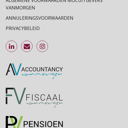
ALGEMENE VOORWAARDEN MOCUITGEVERS
SEP
MOCuitgevers
VANMORGEN
Cursus Inkomstenbelasting voor de salarisadministrateur
29
ANNULERINGSVOORWAARDEN
SEP
MOCuitgevers
PRIVACYBELEID
Online Excel training voor de salarisadministrateur (specialisatie en AI)
30
SEP
MOCuitgevers
Online cursus Werkkostenregeling
01
OKT
MOCuitgevers
Online cursus Groene arbeidsvoorwaarden en de gevolgen voor de loonheffingen
05
OKT
MOCuitgevers
Cursus DGA verlonen
05
OKT
MOCuitgevers