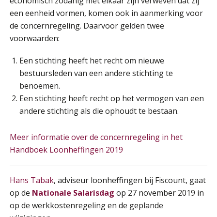
economisch zodanig met elkaar zijn verweven dat zij
SEP
MOCuitgevers
een eenheid vormen, komen ook in aanmerking voor
de concernregeling. Daarvoor gelden twee
Training Grenzen aangeven met zelfvertrouwen en respect
17
voorwaarden:
SEP
MOCuitgevers
Een stichting heeft het recht om nieuwe
bestuursleden van een andere stichting te
Online cursus Auto, fiets en OV in de salarisadministratie
17
benoemen.
SEP
MOCuitgevers
Een stichting heeft recht op het vermogen van een
andere stichting als die ophoudt te bestaan.
Praktijkdiploma loonadministratie (PDL)
17
SEP
SD Worx
Meer informatie over de concernregeling in het
Handboek Loonheffingen 2019
Cursus Samen sterk: efficiënte samenwerking tussen HR en salarisadministratie
17
SEP
MOCuitgevers
De mensen achter de loonstrook: in
Hans Tabak
, adviseur loonheffingen bij Fiscount, gaat
gesprek met Susan Hendriks
Pensioen voor de salarisprofessional: ontdek welke verdieping bij jou past
op de
Nationale Salarisdag
op 27 november 2019 in
21
Je helpt klanten met hun
SEP
MOCuitgevers
op de werkkostenregeling en de geplande
administratie — maar hoe zit het met
die van jouzelf?