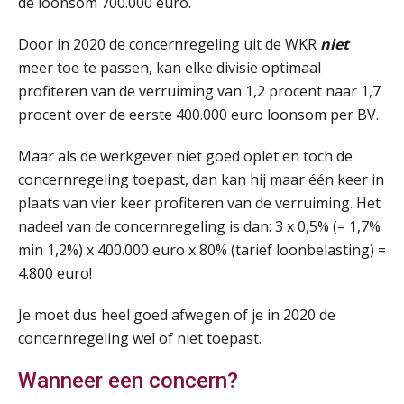
de loonsom 700.000 euro.
Summercourse Impact en invloed van AI op de salarisverwerking (basis)
26
AUG
MOCuitgevers
Door in 2020 de concernregeling uit de WKR
niet
meer toe te passen, kan elke divisie optimaal
Summercourse Impact en invloed van AI op de salarisverwerking (verdieping)
27
profiteren van de verruiming van 1,2 procent naar 1,7
AUG
MOCuitgevers
procent over de eerste 400.000 euro loonsom per BV.
Online Vakopleiding Payroll Services (VPS)
Maar als de werkgever niet goed oplet en toch de
28
AUG
MOCuitgevers
concernregeling toepast, dan kan hij maar één keer in
plaats van vier keer profiteren van de verruiming. Het
Opfriscursus VPS (NIRPA PE)
nadeel van de concernregeling is dan: 3 x 0,5% (= 1,7%
28
AUG
Markus Verbeek Praehep
min 1,2%) x 400.000 euro x 80% (tarief loonbelasting) =
4.800 euro!
Praktijkdiploma Loonadministratie (PDL®)
31
Je moet dus heel goed afwegen of je in 2020 de
AUG
Markus Verbeek Praehep
concernregeling wel of niet toepast.
Cursus Van salarisadministrateur naar beloningsadviseur (basis)
01
Wanneer een concern?
SEP
MOCuitgevers