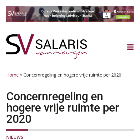
Spring
Door
Spring
Spring
naar
naar
naar
naar
de
de
de
de
hoofdnavigatie
hoofd
eerste
voettekst
inhoud
sidebar
Home
»
Concernregeling en hogere vrije ruimte per 2020
Concernregeling en
hogere vrije ruimte per
2020
NIEUWS