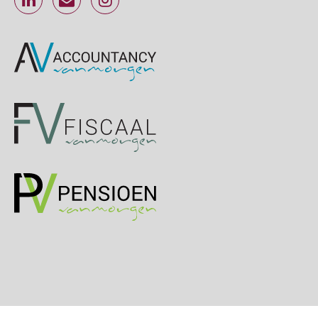
SEP
MOCuitgevers
Online Excel training voor de salarisadministrateur (specialisatie en AI)
30
SEP
MOCuitgevers
Online cursus Werkkostenregeling
01
OKT
MOCuitgevers
Online cursus Groene arbeidsvoorwaarden en de gevolgen voor de loonheffingen
05
OKT
MOCuitgevers
Cursus DGA verlonen
05
OKT
MOCuitgevers
Cursus WAZO – verlofvormen
06
OKT
MOCuitgevers