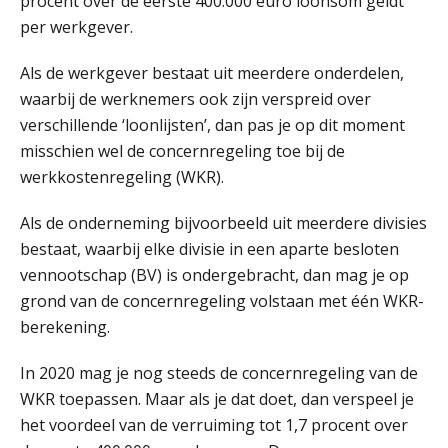
procent over de eerste 400.000 euro loonsom geldt
Module Arbeidsrecht en Sociale Zekerheid VPS
per werkgever.
17
AUG
Markus Verbeek Praehep
Als de werkgever bestaat uit meerdere onderdelen,
waarbij de werknemers ook zijn verspreid over
Module Loonheffingen PDL
20
verschillende ‘loonlijsten’, dan pas je op dit moment
AUG
Markus Verbeek Praehep
misschien wel de concernregeling toe bij de
werkkostenregeling (WKR).
Module Loonheffingen VPS
24
AUG
Markus Verbeek Praehep
Als de onderneming bijvoorbeeld uit meerdere divisies
bestaat, waarbij elke divisie in een aparte besloten
Summercourse Update loonheffingen en arbeidsrecht
24
vennootschap (BV) is ondergebracht, dan mag je op
AUG
MOCuitgevers
grond van de concernregeling volstaan met één WKR-
berekening.
Summercourse: Kiezen en loslaten & een mindset die kansen ziet en vertrouwen geeft
25
AUG
MOCuitgevers
In 2020 mag je nog steeds de concernregeling van de
WKR toepassen. Maar als je dat doet, dan verspeel je
het voordeel van de verruiming tot 1,7 procent over
Summercourse: Een mindset die kansen ziet en vertrouwen geeft
25