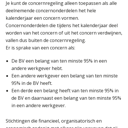
Je kunt de concernregeling alleen toepassen als alle
deelnemende concernonderdelen het hele
Online cursus Wwft voor salarisadministrateurs (inclusief praktijkmodellen)
03
kalenderjaar een concern vormen.
SEP
MOCuitgevers
Concernonderdelen die tijdens het kalenderjaar deel
worden van het concern of uit het concern verdwijnen,
Online cursus Bedingen in de arbeidsovereenkomst
07
vallen dus buiten de concernregeling.
SEP
MOCuitgevers
Er is sprake van een concern als:
Online Excel training voor de salarisadministrateur (verdieping)
08
De BV een belang van ten minste 95% in een
SEP
MOCuitgevers
andere werkgever hebt.
Een andere werkgever een belang van ten minste
Tweedaagse online Excel training voor de salarisadministrateur (verdieping, specialisatie en AI)
08
95% in de BV heeft.
SEP
MOCuitgevers
Een derde een belang heeft van ten minste 95% in
de BV en daarnaast een belang van ten minste 95%
Cursus Samenwerken financiële- en salarisadministratie
09
in een andere werkgever.
SEP
MOCuitgevers
Stichtingen die financieel, organisatorisch en
Online cursus Disfunctionerende werknemer: wat nu?
16