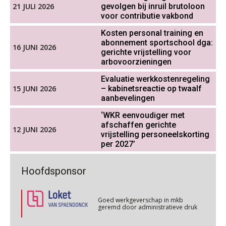
OKT
MOCuitgevers
vakantiedagen
21 JULI 2026
gevolgen bij inruil brutoloon
voor contributie vakbond
Aanpassingen Wet toekomst
Cursus DGA verlonen
05
pensioenen, de tijd dringt!
Kosten personal training en
OKT
MOCuitgevers
abonnement sportschool dga:
16 JUNI 2026
gerichte vrijstelling voor
Wie alles ziet, draagt alles: de
arbovoorzieningen
ongemakkelijke positie van payroll
Cursus WAZO – verlofvormen
06
Evaluatie werkkostenregeling
OKT
MOCuitgevers
15 JUNI 2026
– kabinetsreactie op twaalf
aanbevelingen
Online training Power Query voor HR en salarisadministrateurs
06
‘WKR eenvoudiger met
OKT
MOCuitgevers
De kracht van complimenten op de
afschaffen gerichte
12 JUNI 2026
werkvloer
vrijstelling personeelskorting
per 2027’
Online cursus Internationaal thuiswerken en vaste inrichting na 2025 OESO modelverdrag update
07
OKT
MOCuitgevers
Goed werkgeverschap in mkb
Hoofdsponsor
geremd door administratieve druk
Cursus Van salarisadministrateur naar beloningsadviseur (verdieping)
07
Goed werkgeverschap in mkb
OKT
MOCuitgevers
geremd door administratieve druk
Non-actiefstelling en schorsing: de
regels, de risico’s en de