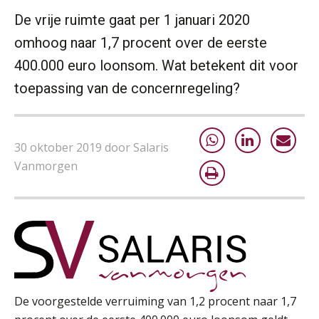
De vrije ruimte gaat per 1 januari 2020
omhoog naar 1,7 procent over de eerste
400.000 euro loonsom. Wat betekent dit voor
toepassing van de concernregeling?
30 oktober 2019 door Salaris
Vanmorgen
Lonen in de Jaarrekening (NIRPA PE)
07
AUG
Markus Verbeek Praehep
Practical Diploma in Payroll Administration (PDL®)
11
AUG
Markus Verbeek Praehep
HBO Programma Manager Payroll Services & Benefits
14
AUG
Markus Verbeek Praehep
De voorgestelde verruiming van 1,2 procent naar 1,7