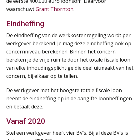
de eerste 400.000 euro loonsom. Daarvoor
AUG
MOCuitgevers
waarschuwt
Grant Thornton
.
Summercourse: Kiezen wat bij je past, loslaten wat je niet verder helpt
25
Eindheffing
AUG
MOCuitgevers
De eindheffing van de werkkostenregeling wordt per
Summercourse Werkkostenregeling
werkgever berekend. Je mag deze eindheffing ook op
25
AUG
MOCuitgevers
concernniveau berekenen. Binnen het concern
bereken je de vrije ruimte door het totale fiscale loon
van elke inhoudingsplichtige die deel uitmaakt van het
Online Opleiding Praktijkdiploma Loonadministratie (PDL)
25
concern, bij elkaar op te tellen.
AUG
MOCuitgevers
De werkgever met het hoogste totale fiscale loon
Summercourse Internationaal/grensoverschrijdend werken
25
neemt de eindheffing op in de aangifte loonheffingen
AUG
MOCuitgevers
en betaalt deze.
Opfriscursus PDL (NIRPA PE)
26
Vanaf 2020
AUG
Markus Verbeek Praehep
Stel een werkgever heeft vier BV’s. Bij al deze BV’s is