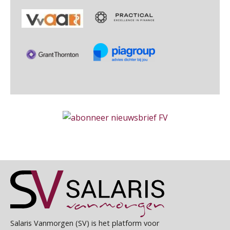
PIA Group
Online Vakopleiding Payroll Services (VPS)
28
AUG
MOCuitgevers
Zelfstandig Administrateur Elysee
Opfriscursus VPS (NIRPA PE)
PIA Group
28
AUG
Markus Verbeek Praehep
HR Officer
Praktijkdiploma Loonadministratie (PDL®)
31
PIA Group
AUG
Markus Verbeek Praehep
Cursus Van salarisadministrateur naar beloningsadviseur (basis)
Senior Payroll Officer
01
SEP
MOCuitgevers
Forvis Mazars
Online cursus Wwft voor salarisadministrateurs (inclusief praktijkmodellen)
03
Payroll specialist
SEP
MOCuitgevers
Meijers makelaars in assurantiën
Online cursus Bedingen in de arbeidsovereenkomst
07
Salaris Vanmorgen (SV) is het platform voor