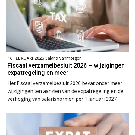
26
AUG
MOCuitgevers
Summercourse Impact en invloed van AI op de salarisverwerking (verdieping)
27
AUG
MOCuitgevers
Online Vakopleiding Payroll Services (VPS)
28
AUG
MOCuitgevers
16 FEBRUARI 2026
Salaris Vanmorgen
Fiscaal verzamelbesluit 2026 – wijzigingen
Opfriscursus VPS (NIRPA PE)
expatregeling en meer
28
AUG
Markus Verbeek Praehep
Het Fiscaal verzamelbesluit 2026 bevat onder meer
wijzigingen ten aanzien van de expatregeling en de
Praktijkdiploma Loonadministratie (PDL®)
31
verhoging van salarisnormen per 1 januari 2027.
AUG
Markus Verbeek Praehep
Cursus Van salarisadministrateur naar beloningsadviseur (basis)
01
SEP
MOCuitgevers