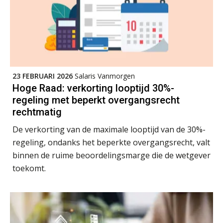
Summercourse: Kiezen wat bij je past, loslaten wat je niet verder helpt
25
AUG
MOCuitgevers
Summercourse Werkkostenregeling
25
AUG
MOCuitgevers
23 FEBRUARI 2026
Salaris Vanmorgen
Hoge Raad: verkorting looptijd 30%-
regeling met beperkt overgangsrecht
Online Opleiding Praktijkdiploma Loonadministratie (PDL)
25
rechtmatig
AUG
MOCuitgevers
De verkorting van de maximale looptijd van de 30%-
Summercourse Internationaal/grensoverschrijdend werken
regeling, ondanks het beperkte overgangsrecht, valt
25
AUG
MOCuitgevers
binnen de ruime beoordelingsmarge die de wetgever
toekomt.
Opfriscursus PDL (NIRPA PE)
26
AUG
Markus Verbeek Praehep
Summercourse Impact en invloed van AI op de salarisverwerking (basis)