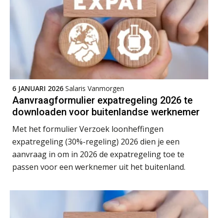
Online cursus Wwft voor salarisadministrateurs (inclusief praktijkmodellen)
03
SEP
MOCuitgevers
Online cursus Bedingen in de arbeidsovereenkomst
07
SEP
MOCuitgevers
6 JANUARI 2026
Salaris Vanmorgen
Online Excel training voor de salarisadministrateur (verdieping)
08
Aanvraagformulier expatregeling 2026 te
SEP
MOCuitgevers
downloaden voor buitenlandse werknemer
Met het formulier Verzoek loonheffingen
Tweedaagse online Excel training voor de salarisadministrateur (verdieping, specialisatie en AI)
08
expatregeling (30%-regeling) 2026 dien je een
SEP
MOCuitgevers
aanvraag in om in 2026 de expatregeling toe te
passen voor een werknemer uit het buitenland.
Cursus Samenwerken financiële- en salarisadministratie
09
SEP
MOCuitgevers
Online cursus Disfunctionerende werknemer: wat nu?
16