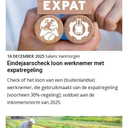
SEP
MOCuitgevers
Training Grenzen aangeven met zelfvertrouwen en respect
17
SEP
MOCuitgevers
Online cursus Auto, fiets en OV in de salarisadministratie
17
SEP
MOCuitgevers
16 DECEMBER 2025
Salaris Vanmorgen
Praktijkdiploma loonadministratie (PDL)
Eindejaarscheck loon werknemer met
17
expatregeling
SEP
SD Worx
Check of het loon van een (buitenlandse)
Cursus Samen sterk: efficiënte samenwerking tussen HR en salarisadministratie
17
werknemer, die gebruikmaakt van de expatregeling
SEP
MOCuitgevers
(voorheen 30%-regeling), voldoet aan de
inkomensnorm van 2025.
Pensioen voor de salarisprofessional: ontdek welke verdieping bij jou past
21
SEP
MOCuitgevers