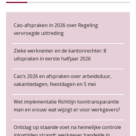
NOV
MOCuitgevers
Cursus Copilot in Office (gevorderden)
12
De kracht van complimenten op de
Cao-afspraken in 2026 over Regeling
NOV
MOCuitgevers
werkvloer
vervroegde uittreding
Online cursus Verplichte toepassing cao en pensioen
18
NOV
MOCuitgevers
Zieke werknemer en de kantonrechter: 8
uitspraken in eerste halfjaar 2026
Online training Power Pivot (SUPER Draaitabel)
20
NOV
MOCuitgevers
Cao’s 2026 en afspraken over arbeidsduur,
Non-actiefstelling en schorsing: de
regels, de risico’s en de
vakantiedagen, feestdagen en 5 mei
loondoorbetaling
Online Excel en AI training voor de salarisadministrateur
26
NOV
MOCuitgevers
De mensen achter de loonstrook: in
Wet implementatie Richtlijn loontransparantie
gesprek met Susan Hendriks
man en vrouw: wat wijzigt er voor werkgevers?
Senior Payroll Officer
Cursus Impact en invloed van AI op de salarisverwerking (basis)
26
Je helpt klanten met hun
Forvis Mazars
administratie — maar hoe zit het met
NOV
MOCuitgevers
die van jouzelf?
Ontslag op staande voet na heimelijke controle
inlogtijden strandt: werkgever handelde in