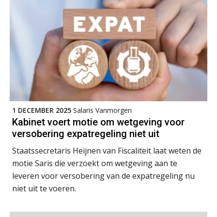
voor?
Cursus DGA verlonen
05
OKT
MOCuitgevers
Werkdruk drempel voor
verlofopname, duurzame
Cursus WAZO – verlofvormen
06
inzetbaarheid meer dan aantal
vakantiedagen
OKT
MOCuitgevers
Aanpassingen Wet toekomst
pensioenen, de tijd dringt!
Online training Power Query voor HR en salarisadministrateurs
06
1 DECEMBER 2025
Salaris Vanmorgen
OKT
MOCuitgevers
Wie alles ziet, draagt alles: de
Kabinet voert motie om wetgeving voor
ongemakkelijke positie van payroll
versobering expatregeling niet uit
Online cursus Internationaal thuiswerken en vaste inrichting na 2025 OESO modelverdrag update
07
OKT
MOCuitgevers
Staatssecretaris Heijnen van Fiscaliteit laat weten de
motie Saris die verzoekt om wetgeving aan te
leveren voor versobering van de expatregeling nu
Cursus Van salarisadministrateur naar beloningsadviseur (verdieping)
07
De kracht van complimenten op de
niet uit te voeren.
OKT
MOCuitgevers
werkvloer
Online cursus Nog meer bedingen in de arbeidsovereenkomst