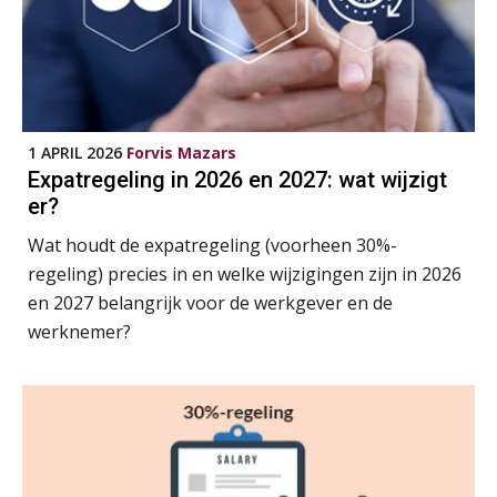
Module Arbeidsrecht en Sociale Zekerheid VPS
17
AUG
Markus Verbeek Praehep
Module Loonheffingen PDL
20
AUG
Markus Verbeek Praehep
1 APRIL 2026
Forvis Mazars
Expatregeling in 2026 en 2027: wat wijzigt
Module Loonheffingen VPS
24
er?
AUG
Markus Verbeek Praehep
Wat houdt de expatregeling (voorheen 30%-
regeling) precies in en welke wijzigingen zijn in 2026
Summercourse Update loonheffingen en arbeidsrecht
24
en 2027 belangrijk voor de werkgever en de
AUG
MOCuitgevers
werknemer?
Summercourse: Kiezen en loslaten & een mindset die kansen ziet en vertrouwen geeft
25
AUG
MOCuitgevers
Summercourse: Een mindset die kansen ziet en vertrouwen geeft
25
AUG
MOCuitgevers