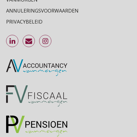
ANNULERINGSVOORWAARDEN
Cursus Inkomstenbelasting voor de salarisadministrateur
29
SEP
MOCuitgevers
PRIVACYBELEID
Online Excel training voor de salarisadministrateur (specialisatie en AI)
30
SEP
MOCuitgevers
Online cursus Werkkostenregeling
01
OKT
MOCuitgevers
Online cursus Groene arbeidsvoorwaarden en de gevolgen voor de loonheffingen
05
OKT
MOCuitgevers
Cursus DGA verlonen
05
OKT
MOCuitgevers
Cursus WAZO – verlofvormen