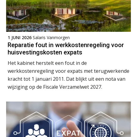
1 JUNI 2026
Salaris Vanmorgen
Reparatie fout in werkkostenregeling voor
huisvestingskosten expats
Het kabinet herstelt een fout in de
werkkostenregeling voor expats met terugwerkende
kracht tot 1 januari 2011. Dat blijkt uit een nota van
wijziging op de Fiscale Verzamelwet 2027.
Practical Diploma in Payroll Administration (PDL®)
11
AUG
Markus Verbeek Praehep
HBO Programma Manager Payroll Services & Benefits
14
AUG
Markus Verbeek Praehep