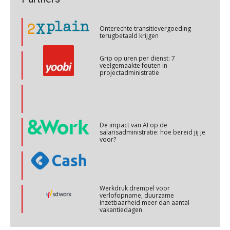
Onterechte transitievergoeding
terugbetaald krijgen
Cursus Copilot in Office (basis)
28
OKT
MOCuitgevers
Grip op uren per dienst: 7
veelgemaakte fouten in
projectadministratie
Online cursus Personeel en AVG/privacy
29
OKT
MOCuitgevers
Online cursus omtrent pensioenactualiteiten
03
De impact van AI op de
salarisadministratie: hoe bereid jij je
NOV
MOCuitgevers
voor?
Cursus Werkkostenregeling
04
NOV
MOCuitgevers
Werkdruk drempel voor
verlofopname, duurzame
Cursus Wwft en AI
inzetbaarheid meer dan aantal
05
vakantiedagen
NOV
MOCuitgevers
Aanpassingen Wet toekomst
pensioenen, de tijd dringt!
Online cursus Regeling vervroegde uittreding/zwaar werk en Wet bedrag ineens
06