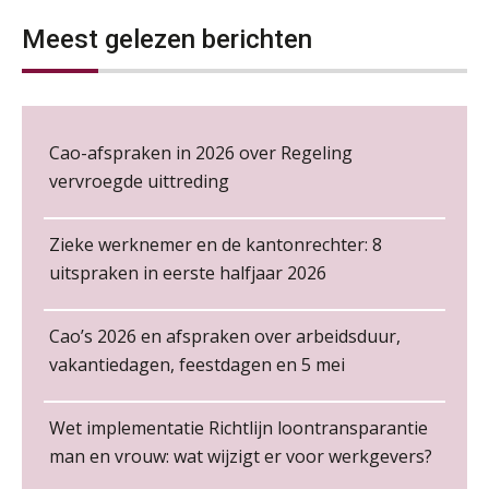
NOV
MOCuitgevers
Wie alles ziet, draagt alles: de
Meest gelezen berichten
ongemakkelijke positie van payroll
Loonbeslag in de praktijk, wat moet je als werkgever weten en doen?
12
NOV
MOCuitgevers
Cao-afspraken in 2026 over Regeling
Cursus Copilot in Office (gevorderden)
12
De kracht van complimenten op de
vervroegde uittreding
werkvloer
NOV
MOCuitgevers
Zieke werknemer en de kantonrechter: 8
Online cursus Verplichte toepassing cao en pensioen
18
uitspraken in eerste halfjaar 2026
NOV
MOCuitgevers
Cao’s 2026 en afspraken over arbeidsduur,
Online training Power Pivot (SUPER Draaitabel)
20
vakantiedagen, feestdagen en 5 mei
NOV
MOCuitgevers
Non-actiefstelling en schorsing: de
Salarisadministrateur – Amersfoort
regels, de risico’s en de
loondoorbetaling
aaff
Wet implementatie Richtlijn loontransparantie
Online Excel en AI training voor de salarisadministrateur
26
man en vrouw: wat wijzigt er voor werkgevers?
NOV
MOCuitgevers
De mensen achter de loonstrook: in
gesprek met Susan Hendriks
Salarisadministrateur | Detachering