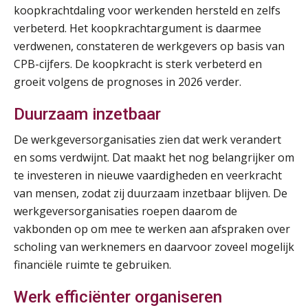
koopkrachtdaling voor werkenden hersteld en zelfs
SEP
MOCuitgevers
verbeterd. Het koopkrachtargument is daarmee
verdwenen, constateren de werkgevers op basis van
Online cursus Disfunctionerende werknemer: wat nu?
16
CPB-cijfers. De koopkracht is sterk verbeterd en
SEP
MOCuitgevers
groeit volgens de prognoses in 2026 verder.
Training Grenzen aangeven met zelfvertrouwen en respect
17
Duurzaam inzetbaar
SEP
MOCuitgevers
De werkgeversorganisaties zien dat werk verandert
en soms verdwijnt. Dat maakt het nog belangrijker om
Online cursus Auto, fiets en OV in de salarisadministratie
17
te investeren in nieuwe vaardigheden en veerkracht
SEP
MOCuitgevers
van mensen, zodat zij duurzaam inzetbaar blijven. De
werkgeversorganisaties roepen daarom de
Praktijkdiploma loonadministratie (PDL)
17
vakbonden op om mee te werken aan afspraken over
SEP
SD Worx
scholing van werknemers en daarvoor zoveel mogelijk
financiële ruimte te gebruiken.
Cursus Samen sterk: efficiënte samenwerking tussen HR en salarisadministratie
17
SEP
MOCuitgevers
Werk efficiënter organiseren