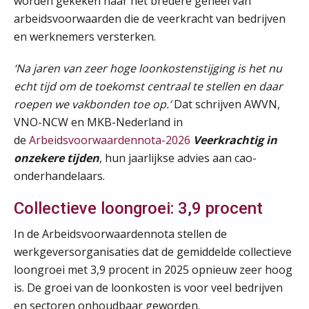
worden gekeken naar het bredere geheel van
AUG
MOCuitgevers
arbeidsvoorwaarden die de veerkracht van bedrijven
en werknemers versterken.
Summercourse: Een mindset die kansen ziet en vertrouwen geeft
25
AUG
MOCuitgevers
‘Na jaren van zeer hoge loonkostenstijging is het nu
echt tijd om de toekomst centraal te stellen en daar
Summercourse: Kiezen wat bij je past, loslaten wat je niet verder helpt
25
roepen we vakbonden toe op.’
Dat schrijven AWVN,
AUG
MOCuitgevers
VNO-NCW en MKB-Nederland in
de
Arbeidsvoorwaardennota-2026
Veerkrachtig in
Summercourse Werkkostenregeling
25
onzekere tijden
, hun jaarlijkse advies aan cao-
AUG
MOCuitgevers
onderhandelaars.
Online Opleiding Praktijkdiploma Loonadministratie (PDL)
Collectieve loongroei: 3,9 procent
25
AUG
MOCuitgevers
In de Arbeidsvoorwaardennota stellen de
werkgeversorganisaties dat de gemiddelde collectieve
Summercourse Internationaal/grensoverschrijdend werken
25
loongroei met 3,9 procent in 2025 opnieuw zeer hoog
AUG
MOCuitgevers
is. De groei van de loonkosten is voor veel bedrijven
en sectoren onhoudbaar geworden.