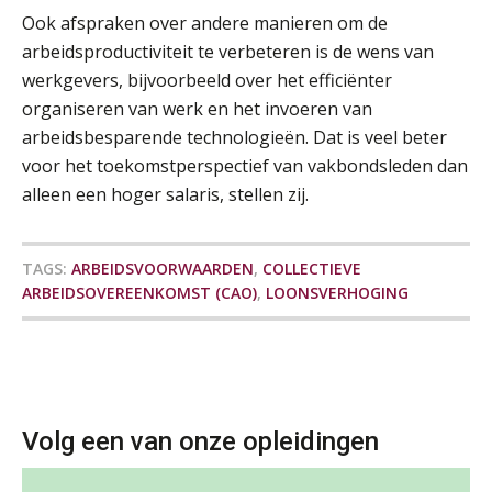
Ook afspraken over andere manieren om de
Pensioen voor de salarisprofessional: ontdek welke verdieping bij jou past
21
arbeidsproductiviteit te verbeteren is de wens van
SEP
MOCuitgevers
werkgevers, bijvoorbeeld over het efficiënter
organiseren van werk en het invoeren van
Online cursus Zzp’er, de Wet DBA en schijnzelfstandigheid
24
arbeidsbesparende technologieën. Dat is veel beter
SEP
MOCuitgevers
De mensen achter de loonstrook: in
gesprek met Susan Hendriks
voor het toekomstperspectief van vakbondsleden dan
alleen een hoger salaris, stellen zij.
Online Excel training voor de salarisadministrateur (basis)
24
Je helpt klanten met hun
administratie — maar hoe zit het met
SEP
MOCuitgevers
die van jouzelf?
TAGS:
ARBEIDSVOORWAARDEN
,
COLLECTIEVE
Hoe behoud je financiële talenten in
Cursus Inkomstenbelasting voor de salarisadministrateur
ARBEIDSOVEREENKOMST (CAO)
,
LOONSVERHOGING
29
een krappe arbeidsmarkt?
SEP
MOCuitgevers
Onterechte transitievergoeding
terugbetaald krijgen
Online Excel training voor de salarisadministrateur (specialisatie en AI)
30
SEP
MOCuitgevers
Grip op uren per dienst: 7
Volg een van onze opleidingen
veelgemaakte fouten in
projectadministratie
Online cursus Werkkostenregeling
01