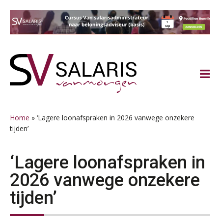
Spring
Door
Spring
Spring
naar
naar
naar
naar
de
de
de
de
hoofdnavigatie
hoofd
eerste
voettekst
inhoud
sidebar
Home
»
‘Lagere loonafspraken in 2026 vanwege onzekere
tijden’
‘Lagere loonafspraken in
2026 vanwege onzekere
tijden’
Practical Diploma in Payroll Administration (PDL®)
11
AUG
Markus Verbeek Praehep