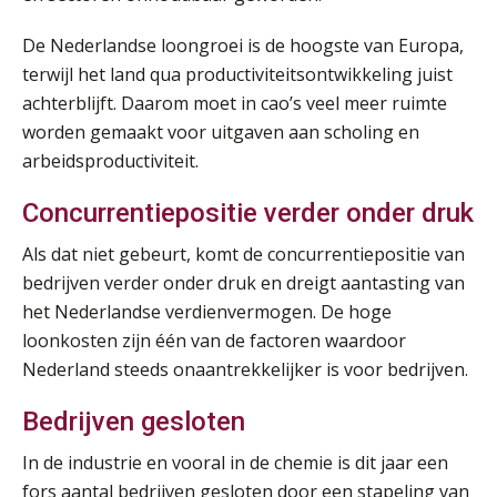
Opfriscursus PDL (NIRPA PE)
26
AUG
Markus Verbeek Praehep
De Nederlandse loongroei is de hoogste van Europa,
terwijl het land qua productiviteitsontwikkeling juist
Summercourse Impact en invloed van AI op de salarisverwerking (basis)
achterblijft. Daarom moet in cao’s veel meer ruimte
26
AUG
MOCuitgevers
worden gemaakt voor uitgaven aan scholing en
arbeidsproductiviteit.
Summercourse Impact en invloed van AI op de salarisverwerking (verdieping)
27
Concurrentiepositie verder onder druk
AUG
MOCuitgevers
Als dat niet gebeurt, komt de concurrentiepositie van
Online Vakopleiding Payroll Services (VPS)
bedrijven verder onder druk en dreigt aantasting van
28
AUG
MOCuitgevers
het Nederlandse verdienvermogen. De hoge
loonkosten zijn één van de factoren waardoor
Opfriscursus VPS (NIRPA PE)
Nederland steeds onaantrekkelijker is voor bedrijven.
28
AUG
Markus Verbeek Praehep
Bedrijven gesloten
Praktijkdiploma Loonadministratie (PDL®)
31
In de industrie en vooral in de chemie is dit jaar een
AUG
Markus Verbeek Praehep
fors aantal bedrijven gesloten door een stapeling van