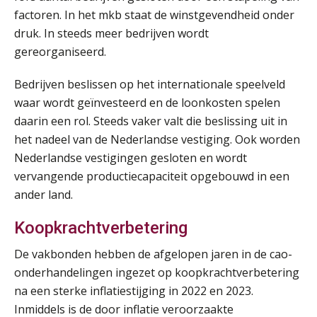
factoren. In het mkb staat de winstgevendheid onder
Cursus Van salarisadministrateur naar beloningsadviseur (basis)
druk. In steeds meer bedrijven wordt
01
SEP
MOCuitgevers
gereorganiseerd.
Bedrijven beslissen op het internationale speelveld
Online cursus Wwft voor salarisadministrateurs (inclusief praktijkmodellen)
03
waar wordt geïnvesteerd en de loonkosten spelen
SEP
MOCuitgevers
daarin een rol. Steeds vaker valt die beslissing uit in
het nadeel van de Nederlandse vestiging. Ook worden
Online cursus Bedingen in de arbeidsovereenkomst
07
Nederlandse vestigingen gesloten en wordt
SEP
MOCuitgevers
vervangende productiecapaciteit opgebouwd in een
ander land.
Online Excel training voor de salarisadministrateur (verdieping)
08
SEP
MOCuitgevers
Koopkrachtverbetering
De vakbonden hebben de afgelopen jaren in de cao-
Tweedaagse online Excel training voor de salarisadministrateur (verdieping, specialisatie en AI)
08
onderhandelingen ingezet op koopkrachtverbetering
SEP
MOCuitgevers
na een sterke inflatiestijging in 2022 en 2023.
Inmiddels is de door inflatie veroorzaakte
Cursus Samenwerken financiële- en salarisadministratie
09