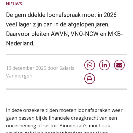
NIEUWS
HBO Programma Manager Payroll Services & Benefits
14
De gemiddelde loonafspraak moet in 2026
AUG
Markus Verbeek Praehep
veel lager zijn dan in de afgelopen jaren.
Module Arbeidsrecht en Sociale Zekerheid VPS
17
Daarvoor pleiten AWVN, VNO-NCW en MKB-
AUG
Markus Verbeek Praehep
Nederland.
Module Loonheffingen PDL
20
AUG
Markus Verbeek Praehep
10 december 2025 door Salaris
Vanmorgen
Module Loonheffingen VPS
24
AUG
Markus Verbeek Praehep
Summercourse Update loonheffingen en arbeidsrecht
24
In deze onzekere tijden moeten loonafspraken weer
AUG
MOCuitgevers
gaan passen bij de financiële draagkracht van een
onderneming of sector. Binnen cao’s moet ook
Summercourse: Kiezen en loslaten & een mindset die kansen ziet en vertrouwen geeft
25