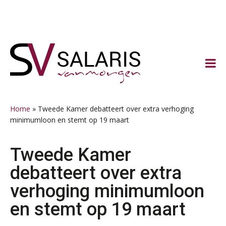
Spring
Door
Spring
Spring
naar
naar
naar
naar
de
de
de
de
hoofdnavigatie
hoofd
eerste
voettekst
inhoud
sidebar
Home
»
Tweede Kamer debatteert over extra verhoging
minimumloon en stemt op 19 maart
Tweede Kamer
debatteert over extra
verhoging minimumloon
en stemt op 19 maart