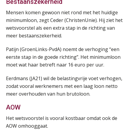
AUG
Markus Verbeek Praehep
Bestaanszekerheid
Mensen komen gewoon niet rond met het huidige
Module Arbeidsrecht en Sociale Zekerheid VPS
17
minimumloon, zegt Ceder (ChristenUnie). Hij ziet het
AUG
Markus Verbeek Praehep
wetsvoorstel als een extra stap in de richting van
meer bestaanszekerheid.
Module Loonheffingen PDL
20
AUG
Markus Verbeek Praehep
Patijn (GroenLinks-PvdA) noemt de verhoging “een
eerste stap in de goede richting”. Het minimumloon
Module Loonheffingen VPS
moet wat haar betreft naar 16 euro per uur.
24
AUG
Markus Verbeek Praehep
Eerdmans (JA21) wil de belastingvrije voet verhogen,
zodat vooral werknemers met een laag loon netto
Summercourse Update loonheffingen en arbeidsrecht
24
meer overhouden van hun brutoloon.
AUG
MOCuitgevers
AOW
Summercourse: Kiezen en loslaten & een mindset die kansen ziet en vertrouwen geeft
25
Het wetsvoorstel is vooral kostbaar omdat ook de
AUG
MOCuitgevers
AOW omhooggaat.