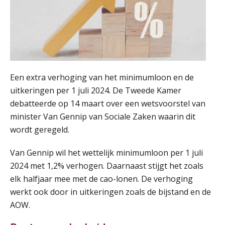
Een extra verhoging van het minimumloon en de
uitkeringen per 1 juli 2024. De Tweede Kamer
debatteerde op 14 maart over een wetsvoorstel van
minister Van Gennip van Sociale Zaken waarin dit
wordt geregeld.
Lonen in de Jaarrekening (NIRPA PE)
07
AUG
Markus Verbeek Praehep
Van Gennip wil het wettelijk minimumloon per 1 juli
2024 met 1,2% verhogen. Daarnaast stijgt het zoals
Practical Diploma in Payroll Administration (PDL®)
11
elk halfjaar mee met de cao-lonen. De verhoging
AUG
Markus Verbeek Praehep
werkt ook door in uitkeringen zoals de bijstand en de
AOW.
HBO Programma Manager Payroll Services & Benefits
14