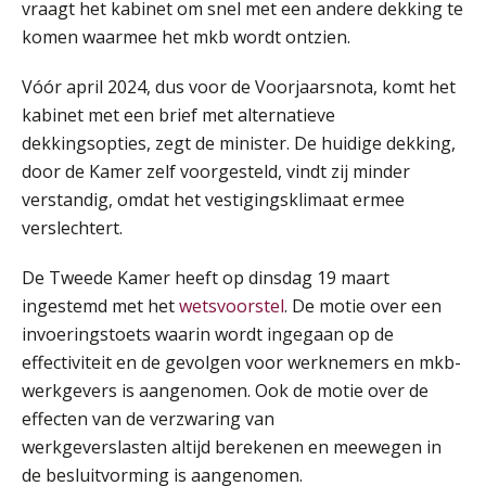
vraagt het kabinet om snel met een andere dekking te
Online cursus Disfunctionerende werknemer: wat nu?
16
komen waarmee het mkb wordt ontzien.
SEP
MOCuitgevers
Vóór april 2024, dus voor de Voorjaarsnota, komt het
Training Grenzen aangeven met zelfvertrouwen en respect
kabinet met een brief met alternatieve
17
SEP
MOCuitgevers
dekkingsopties, zegt de minister. De huidige dekking,
door de Kamer zelf voorgesteld, vindt zij minder
Online cursus Auto, fiets en OV in de salarisadministratie
verstandig, omdat het vestigingsklimaat ermee
17
SEP
MOCuitgevers
verslechtert.
De Tweede Kamer heeft op dinsdag 19 maart
Praktijkdiploma loonadministratie (PDL)
17
ingestemd met het
wetsvoorstel
. De motie over een
SEP
SD Worx
invoeringstoets waarin wordt ingegaan op de
effectiviteit en de gevolgen voor werknemers en mkb-
Cursus Samen sterk: efficiënte samenwerking tussen HR en salarisadministratie
17
werkgevers is aangenomen. Ook de motie over de
De mensen achter de loonstrook: in
SEP
MOCuitgevers
gesprek met Susan Hendriks
effecten van de verzwaring van
werkgeverslasten altijd berekenen en meewegen in
Pensioen voor de salarisprofessional: ontdek welke verdieping bij jou past
Je helpt klanten met hun
21
de besluitvorming is aangenomen.
administratie — maar hoe zit het met