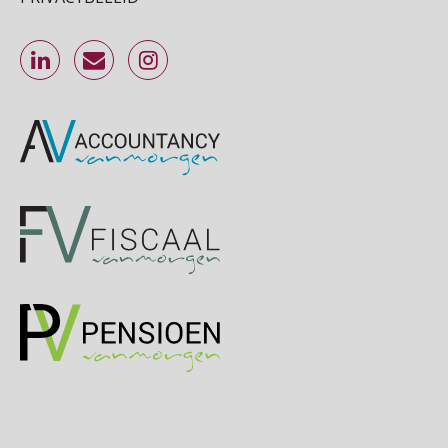
Cursus Inkomstenbelasting voor de salarisadministrateur
29
SEP
MOCuitgevers
Online Excel training voor de salarisadministrateur (specialisatie en AI)
30
SEP
MOCuitgevers
Online cursus Werkkostenregeling
01
OKT
MOCuitgevers
Online cursus Groene arbeidsvoorwaarden en de gevolgen voor de loonheffingen
05
OKT
MOCuitgevers
Cursus DGA verlonen
05
OKT
MOCuitgevers
Cursus WAZO – verlofvormen
06
OKT
MOCuitgevers