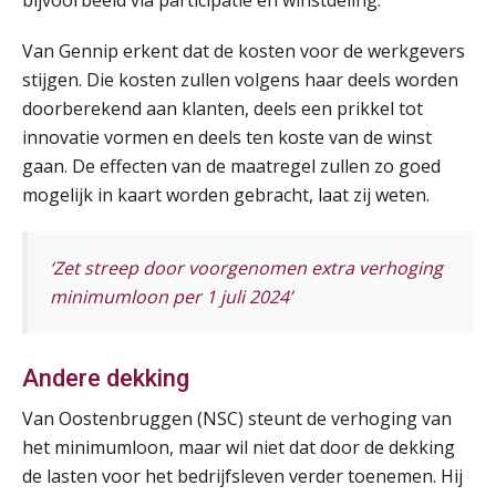
SEP
MOCuitgevers
Van Gennip erkent dat de kosten voor de werkgevers
Online cursus Wwft voor salarisadministrateurs (inclusief praktijkmodellen)
stijgen. Die kosten zullen volgens haar deels worden
03
SEP
MOCuitgevers
doorberekend aan klanten, deels een prikkel tot
innovatie vormen en deels ten koste van de winst
gaan. De effecten van de maatregel zullen zo goed
Online cursus Bedingen in de arbeidsovereenkomst
07
mogelijk in kaart worden gebracht, laat zij weten.
SEP
MOCuitgevers
Online Excel training voor de salarisadministrateur (verdieping)
08
‘Zet streep door voorgenomen extra verhoging
SEP
MOCuitgevers
minimumloon per 1 juli 2024’
Tweedaagse online Excel training voor de salarisadministrateur (verdieping, specialisatie en AI)
08
SEP
MOCuitgevers
Andere dekking
Van Oostenbruggen (NSC) steunt de verhoging van
Cursus Samenwerken financiële- en salarisadministratie
09
het minimumloon, maar wil niet dat door de dekking
SEP
MOCuitgevers
de lasten voor het bedrijfsleven verder toenemen. Hij