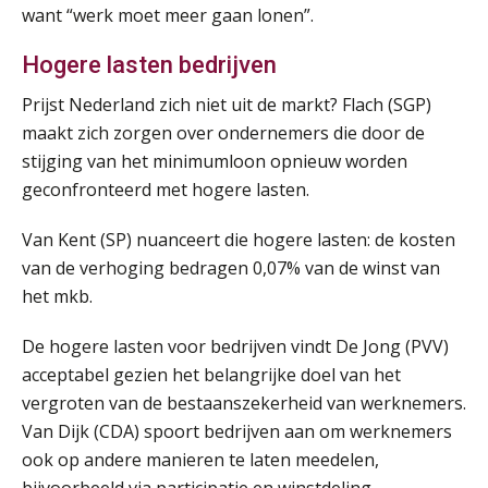
want “werk moet meer gaan lonen”.
Summercourse Impact en invloed van AI op de salarisverwerking (basis)
26
Hogere lasten bedrijven
AUG
MOCuitgevers
Prijst Nederland zich niet uit de markt? Flach (SGP)
Summercourse Impact en invloed van AI op de salarisverwerking (verdieping)
maakt zich zorgen over ondernemers die door de
27
AUG
MOCuitgevers
stijging van het minimumloon opnieuw worden
geconfronteerd met hogere lasten.
Online Vakopleiding Payroll Services (VPS)
28
Van Kent (SP) nuanceert die hogere lasten: de kosten
AUG
MOCuitgevers
van de verhoging bedragen 0,07% van de winst van
het mkb.
Opfriscursus VPS (NIRPA PE)
28
AUG
Markus Verbeek Praehep
De hogere lasten voor bedrijven vindt De Jong (PVV)
acceptabel gezien het belangrijke doel van het
Praktijkdiploma Loonadministratie (PDL®)
31
vergroten van de bestaanszekerheid van werknemers.
AUG
Markus Verbeek Praehep
Van Dijk (CDA) spoort bedrijven aan om werknemers
ook op andere manieren te laten meedelen,
Cursus Van salarisadministrateur naar beloningsadviseur (basis)
01
bijvoorbeeld via participatie en winstdeling.