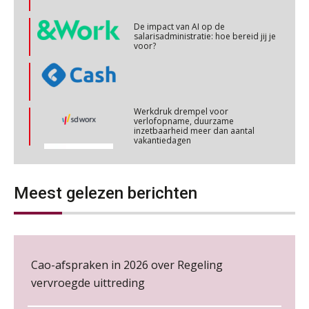
salarisadministratie: hoe bereid jij je
OKT
MOCuitgevers
voor?
Online cursus Personeel en AVG/privacy
29
OKT
MOCuitgevers
Werkdruk drempel voor
verlofopname, duurzame
inzetbaarheid meer dan aantal
Online cursus omtrent pensioenactualiteiten
03
vakantiedagen
NOV
MOCuitgevers
Aanpassingen Wet toekomst
pensioenen, de tijd dringt!
Cursus Werkkostenregeling
04
NOV
MOCuitgevers
Wie alles ziet, draagt alles: de
Meest gelezen berichten
ongemakkelijke positie van payroll
Cursus Wwft en AI
05
NOV
MOCuitgevers
Cao-afspraken in 2026 over Regeling
Online cursus Regeling vervroegde uittreding/zwaar werk en Wet bedrag ineens
De kracht van complimenten op de
06
werkvloer
vervroegde uittreding
NOV
MOCuitgevers