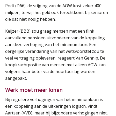
Summercourse: Een mindset die kansen ziet en vertrouwen geeft
25
Podt (D66): de stijging van de AOW kost zeker 400
AUG
MOCuitgevers
miljoen, terwijl het geld ook terechtkomt bij senioren
die dat niet nodig hebben.
Summercourse: Kiezen wat bij je past, loslaten wat je niet verder helpt
25
AUG
MOCuitgevers
Keijzer (BBB) zou graag mensen met een flink
aanvullend pensioen uitzonderen van de koppeling
Summercourse Werkkostenregeling
25
aan deze verhoging van het minimumloon. Een
AUG
MOCuitgevers
dergelijke verandering van het wetsvoorstel zou te
veel vertraging opleveren, reageert Van Gennip. De
Online Opleiding Praktijkdiploma Loonadministratie (PDL)
koopkrachtpositie van mensen met alleen AOW kan
25
AUG
MOCuitgevers
volgens haar beter via de huurtoeslag worden
aangepakt.
Summercourse Internationaal/grensoverschrijdend werken
25
Werk moet meer lonen
AUG
MOCuitgevers
Bij reguliere verhogingen van het minimumloon is
Opfriscursus PDL (NIRPA PE)
een koppeling aan de uitkeringen logisch, vindt
26
AUG
Markus Verbeek Praehep
Aartsen (VVD), maar bij bijzondere verhogingen niet,