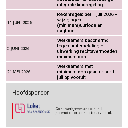
inzetbaarheid meer dan aantal
Online cursus Groene arbeidsvoorwaarden en de gevolgen voor de loonheffingen
05
integrale kindregeling
vakantiedagen
OKT
MOCuitgevers
Rekenregels per 1 juli 2026 –
Aanpassingen Wet toekomst
pensioenen, de tijd dringt!
wijzigingen
11 JUNI 2026
Cursus DGA verlonen
(minimum)uurloon en
05
dagloon
OKT
MOCuitgevers
Wie alles ziet, draagt alles: de
ongemakkelijke positie van payroll
Werknemers beschermd
tegen onderbetaling –
Cursus WAZO – verlofvormen
2 JUNI 2026
06
uitwerking rechtsvermoeden
OKT
MOCuitgevers
minimumloon
Werknemers met
Online training Power Query voor HR en salarisadministrateurs
De kracht van complimenten op de
06
21 MEI 2026
minimumloon gaan er per 1
werkvloer
juli op vooruit
OKT
MOCuitgevers
Goed werkgeverschap in mkb
Hoofdsponsor
Online cursus Internationaal thuiswerken en vaste inrichting na 2025 OESO modelverdrag update
07
geremd door administratieve druk
OKT
MOCuitgevers
Goed werkgeverschap in mkb
geremd door administratieve druk
Cursus Van salarisadministrateur naar beloningsadviseur (verdieping)
07
OKT
MOCuitgevers
Non-actiefstelling en schorsing: de
Goed werkgeverschap in mkb