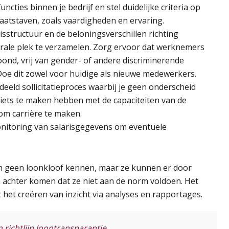
uncties binnen je bedrijf en stel duidelijke criteria op
aatstaven, zoals vaardigheden en ervaring.
arisstructuur en de beloningsverschillen richting
rale plek te verzamelen. Zorg ervoor dat werknemers
oond, vrij van gender- of andere discriminerende
Doe dit zowel voor huidige als nieuwe medewerkers.
eeld sollicitatieproces waarbij je geen onderscheid
e niets te maken hebben met de capaciteiten van de
t om carrière te maken.
nitoring van salarisgegevens om eventuele
en geen loonkloof kennen, maar ze kunnen er door
 achter komen dat ze niet aan de norm voldoen. Het
 het creëren van inzicht via analyses en rapportages.
richtlijn loontransparantie