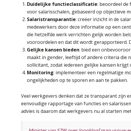
Duidelijke functieclassificatie
: beoordeel de f
voor salarisschalen, gebaseerd op objectieve m
Salaristransparantie
: creëer inzicht in de sal
medewerkers door deze informatie op een cent
die hetzelfde werk verrichten gelijk worden bel
vooroordelen en dat dit wordt gerapporteerd. 
Gelijke kansen bieden
: bied een onbevooroord
maakt in gender, leeftijd of andere criteria di
sollicitant, zodat iedereen gelijke kansen krijg
Monitoring
: implementeer een regelmatige mo
ongelijkheden op te sporen en aan te pakken.
Veel werkgevers denken dat ze transparant zijn 
eenvoudige rapportage van functies en salarissen
advies is daarom dat werkgevers nu al starten met
Minister van SZW over loonkloof man-vrouw en 