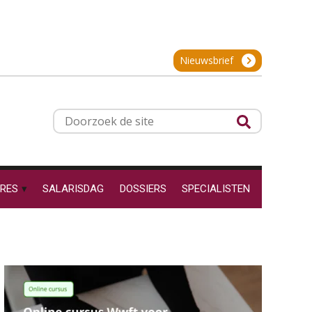
24
SEP
MOCuitgevers
Hoe behoud je financiële
talenten in een krappe
arbeidsmarkt?
Cursus Inkomstenbelasting voor de salarisadministrateur
29
Nieuwsbrief
Onterechte
SEP
MOCuitgevers
transitievergoeding
terugbetaald krijgen
Online Excel training voor de salarisadministrateur (specialisatie en AI)
30
Grip op uren per dienst: 7
Doorzoek
veelgemaakte fouten in
SEP
MOCuitgevers
de
projectadministratie
site
Online cursus Werkkostenregeling
01
OKT
MOCuitgevers
RES
SALARISDAG
DOSSIERS
SPECIALISTEN
De impact van AI op de
salarisadministratie: hoe
Online cursus Groene arbeidsvoorwaarden en de gevolgen voor de loonheffingen
05
bereid jij je voor?
OKT
MOCuitgevers
Cursus DGA verlonen
05
Werkdruk drempel voor
OKT
MOCuitgevers
verlofopname, duurzame
inzetbaarheid meer dan