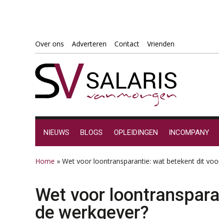
Spring
Door
Spring
Spring
Over ons
Adverteren
Contact
Vrienden
naar
naar
naar
naar
de
de
de
de
hoofdnavigatie
hoofd
eerste
voettekst
inhoud
sidebar
NIEUWS
BLOGS
OPLEIDINGEN
INCOMPANY
Home
»
Wet voor loontransparantie: wat betekent dit vo
Wet voor loontransparan
de werkgever?