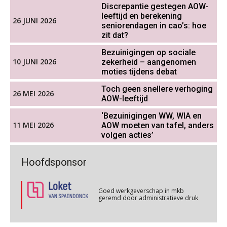
Discrepantie gestegen AOW-
Cursus WAZO – verlofvormen
verlofopname, duurzame
06
inzetbaarheid meer dan aantal
leeftijd en berekening
OKT
MOCuitgevers
26 JUNI 2026
vakantiedagen
seniorendagen in cao’s: hoe
zit dat?
Aanpassingen Wet toekomst
Online training Power Query voor HR en salarisadministrateurs
pensioenen, de tijd dringt!
06
Bezuinigingen op sociale
OKT
MOCuitgevers
10 JUNI 2026
zekerheid – aangenomen
moties tijdens debat
Wie alles ziet, draagt alles: de
ongemakkelijke positie van payroll
Online cursus Internationaal thuiswerken en vaste inrichting na 2025 OESO modelverdrag update
Toch geen snellere verhoging
07
26 MEI 2026
AOW-leeftijd
OKT
MOCuitgevers
‘Bezuinigingen WW, WIA en
11 MEI 2026
AOW moeten van tafel, anders
Cursus Van salarisadministrateur naar beloningsadviseur (verdieping)
07
volgen acties’
De kracht van complimenten op de
OKT
MOCuitgevers
werkvloer
Goed werkgeverschap in mkb
Hoofdsponsor
geremd door administratieve druk
Online cursus Nog meer bedingen in de arbeidsovereenkomst
08
OKT
MOCuitgevers
Goed werkgeverschap in mkb
geremd door administratieve druk
Online cursus Update loonheffingen en arbeidsrecht
08
OKT
MOCuitgevers
Goed werkgeverschap in mkb