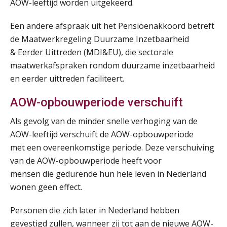
AOW-leeftijd worden uitgekeerd.
Online Vakopleiding Payroll Services (VPS)
Een andere afspraak uit het Pensioenakkoord betreft
28
AUG
MOCuitgevers
de Maatwerkregeling Duurzame Inzetbaarheid
& Eerder Uittreden (MDI&EU), die sectorale
Opfriscursus VPS (NIRPA PE)
maatwerkafspraken rondom duurzame inzetbaarheid
28
AUG
Markus Verbeek Praehep
en eerder uittreden faciliteert.
AOW-opbouwperiode verschuift
Praktijkdiploma Loonadministratie (PDL®)
31
AUG
Markus Verbeek Praehep
Als gevolg van de minder snelle verhoging van de
AOW-leeftijd verschuift de AOW-opbouwperiode
Cursus Van salarisadministrateur naar beloningsadviseur (basis)
met een overeenkomstige periode. Deze verschuiving
01
SEP
MOCuitgevers
van de AOW-opbouwperiode heeft voor
mensen die gedurende hun hele leven in Nederland
Online cursus Wwft voor salarisadministrateurs (inclusief praktijkmodellen)
wonen geen effect.
03
SEP
MOCuitgevers
Personen die zich later in Nederland hebben
gevestigd zullen, wanneer zij tot aan de nieuwe AOW-
Online cursus Bedingen in de arbeidsovereenkomst