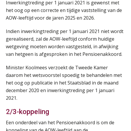
Inwerkingtreding per 1 januari 2021 is gewenst met
het oog op een correcte en tijdige vaststelling van de
AOW-leeftijd voor de jaren 2025 en 2026.
Indien inwerkingtreding per 1 januari 2021 niet wordt
gerealiseerd, zal de AOW-leeftijd conform huidige
wetgeving moeten worden vastgesteld, in afwijking
van hetgeen is afgesproken in het Pensioenakkoord.
Practical Diploma in Payroll Administration (PDL®)
11
AUG
Markus Verbeek Praehep
Minister Koolmees verzoekt de Tweede Kamer
daarom het wetsvoorstel spoedig te behandelen met
HBO Programma Manager Payroll Services & Benefits
14
het oog op publicatie in het Staatsblad in de maand
AUG
Markus Verbeek Praehep
december 2020 en inwerkingtreding per 1 januari
2021.
Module Arbeidsrecht en Sociale Zekerheid VPS
17
AUG
Markus Verbeek Praehep
2/3-koppeling
Een onderdeel van het Pensioenakkoord is om de
Module Loonheffingen PDL
20
koppeling van de AOW-leeftijd aan de