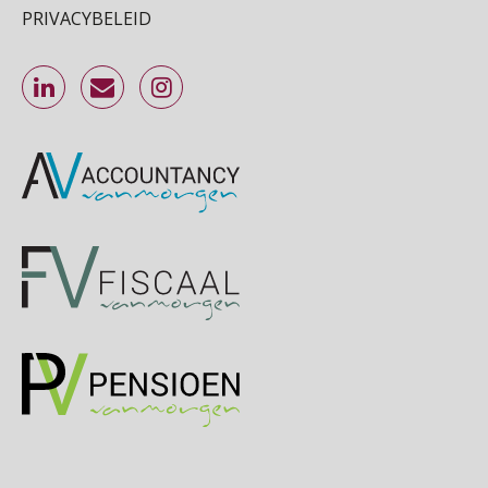
Online Excel training voor de salarisadministrateur (specialisatie en AI)
PRIVACYBELEID
30
SEP
MOCuitgevers
Online cursus Werkkostenregeling
01
OKT
MOCuitgevers
Online cursus Groene arbeidsvoorwaarden en de gevolgen voor de loonheffingen
05
OKT
MOCuitgevers
Cursus DGA verlonen
05
OKT
MOCuitgevers
Cursus WAZO – verlofvormen
06
OKT
MOCuitgevers
Online training Power Query voor HR en salarisadministrateurs
06
OKT
MOCuitgevers