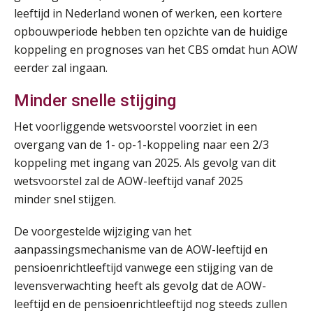
07
leeftijd in Nederland wonen of werken, een kortere
SEP
MOCuitgevers
opbouwperiode hebben ten opzichte van de huidige
koppeling en prognoses van het CBS omdat hun AOW
Online Excel training voor de salarisadministrateur (verdieping)
08
eerder zal ingaan.
SEP
MOCuitgevers
Minder snelle stijging
Tweedaagse online Excel training voor de salarisadministrateur (verdieping, specialisatie en AI)
08
Het voorliggende wetsvoorstel voorziet in een
SEP
MOCuitgevers
overgang van de 1- op-1-koppeling naar een 2/3
koppeling met ingang van 2025. Als gevolg van dit
Cursus Samenwerken financiële- en salarisadministratie
09
wetsvoorstel zal de AOW-leeftijd vanaf 2025
SEP
MOCuitgevers
minder snel stijgen.
Online cursus Disfunctionerende werknemer: wat nu?
16
De voorgestelde wijziging van het
SEP
MOCuitgevers
aanpassingsmechanisme van de AOW-leeftijd en
pensioenrichtleeftijd vanwege een stijging van de
Training Grenzen aangeven met zelfvertrouwen en respect
17
levensverwachting heeft als gevolg dat de AOW-
SEP
MOCuitgevers
leeftijd en de pensioenrichtleeftijd nog steeds zullen