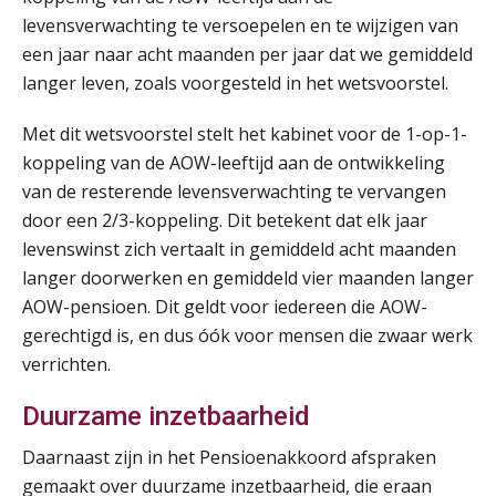
AUG
Markus Verbeek Praehep
levensverwachting te versoepelen en te wijzigen van
een jaar naar acht maanden per jaar dat we gemiddeld
Module Loonheffingen VPS
24
langer leven, zoals voorgesteld in het wetsvoorstel.
AUG
Markus Verbeek Praehep
Met dit wetsvoorstel stelt het kabinet voor de 1-op-1-
Summercourse Update loonheffingen en arbeidsrecht
koppeling van de AOW-leeftijd aan de ontwikkeling
24
AUG
MOCuitgevers
van de resterende levensverwachting te vervangen
door een 2/3-koppeling. Dit betekent dat elk jaar
Summercourse: Kiezen en loslaten & een mindset die kansen ziet en vertrouwen geeft
levenswinst zich vertaalt in gemiddeld acht maanden
25
AUG
MOCuitgevers
langer doorwerken en gemiddeld vier maanden langer
AOW-pensioen. Dit geldt voor iedereen die AOW-
Summercourse: Een mindset die kansen ziet en vertrouwen geeft
gerechtigd is, en dus óók voor mensen die zwaar werk
25
AUG
MOCuitgevers
verrichten.
Duurzame inzetbaarheid
Summercourse: Kiezen wat bij je past, loslaten wat je niet verder helpt
25
AUG
MOCuitgevers
Daarnaast zijn in het Pensioenakkoord afspraken
gemaakt over duurzame inzetbaarheid, die eraan