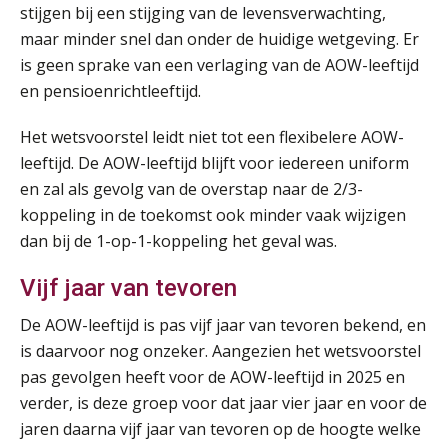
stijgen bij een stijging van de levensverwachting,
Online cursus Auto, fiets en OV in de salarisadministratie
17
maar minder snel dan onder de huidige wetgeving. Er
SEP
MOCuitgevers
is geen sprake van een verlaging van de AOW-leeftijd
en pensioenrichtleeftijd.
Praktijkdiploma loonadministratie (PDL)
17
SEP
SD Worx
Het wetsvoorstel leidt niet tot een flexibelere AOW-
leeftijd. De AOW-leeftijd blijft voor iedereen uniform
en zal als gevolg van de overstap naar de 2/3-
Cursus Samen sterk: efficiënte samenwerking tussen HR en salarisadministratie
17
koppeling in de toekomst ook minder vaak wijzigen
SEP
MOCuitgevers
dan bij de 1-op-1-koppeling het geval was.
Pensioen voor de salarisprofessional: ontdek welke verdieping bij jou past
21
Vijf jaar van tevoren
SEP
MOCuitgevers
De AOW-leeftijd is pas vijf jaar van tevoren bekend, en
Online cursus Zzp’er, de Wet DBA en schijnzelfstandigheid
is daarvoor nog onzeker. Aangezien het wetsvoorstel
24
SEP
MOCuitgevers
pas gevolgen heeft voor de AOW-leeftijd in 2025 en
De mensen achter de loonstrook: in
verder, is deze groep voor dat jaar vier jaar en voor de
gesprek met Susan Hendriks
jaren daarna vijf jaar van tevoren op de hoogte welke
Online Excel training voor de salarisadministrateur (basis)
24
Je helpt klanten met hun