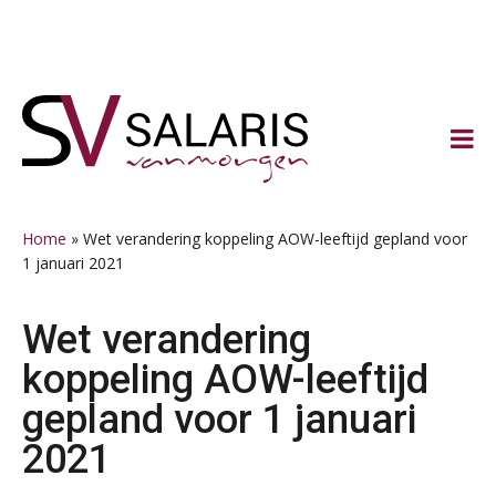
Spring
Door
Spring
Spring
naar
naar
naar
naar
de
de
de
de
hoofdnavigatie
hoofd
eerste
voettekst
inhoud
sidebar
Home
»
Wet verandering koppeling AOW-leeftijd gepland voor
1 januari 2021
Wet verandering
koppeling AOW-leeftijd
gepland voor 1 januari
2021