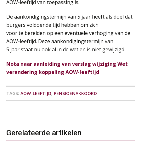
AOW-leeftijd van toepassing is.
SEP
MOCuitgevers
administratie — maar hoe zit het met
die van jouzelf?
De aankondigingstermijn van 5 jaar heeft als doel dat
Cursus Inkomstenbelasting voor de salarisadministrateur
29
Hoe behoud je financiële talenten in
burgers voldoende tijd hebben om zich
een krappe arbeidsmarkt?
SEP
MOCuitgevers
voor te bereiden op een eventuele verhoging van de
AOW-leeftijd. Deze aankondigingstermijn van
Onterechte transitievergoeding
Online Excel training voor de salarisadministrateur (specialisatie en AI)
30
terugbetaald krijgen
5 jaar staat nu ook al in de wet en is niet gewijzigd.
SEP
MOCuitgevers
Grip op uren per dienst: 7
Nota naar aanleiding van verslag wijziging Wet
veelgemaakte fouten in
Online cursus Werkkostenregeling
projectadministratie
01
verandering koppeling AOW-leeftijd
OKT
MOCuitgevers
TAGS:
AOW-LEEFTIJD
,
PENSIOENAKKOORD
Online cursus Groene arbeidsvoorwaarden en de gevolgen voor de loonheffingen
05
De impact van AI op de
OKT
MOCuitgevers
salarisadministratie: hoe bereid jij je
voor?
Cursus DGA verlonen
05
OKT
MOCuitgevers
Gerelateerde artikelen
Werkdruk drempel voor