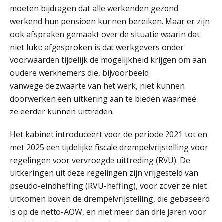
Summercourse Werkkostenregeling
moeten bijdragen dat alle werkenden gezond
25
AUG
MOCuitgevers
werkend hun pensioen kunnen bereiken. Maar er zijn
ook afspraken gemaakt over de situatie waarin dat
Online Opleiding Praktijkdiploma Loonadministratie (PDL)
niet lukt: afgesproken is dat werkgevers onder
25
AUG
MOCuitgevers
voorwaarden tijdelijk de mogelijkheid krijgen om aan
oudere werknemers die, bijvoorbeeld
vanwege de zwaarte van het werk, niet kunnen
Summercourse Internationaal/grensoverschrijdend werken
25
doorwerken een uitkering aan te bieden waarmee
AUG
MOCuitgevers
ze eerder kunnen uittreden.
Opfriscursus PDL (NIRPA PE)
26
Het kabinet introduceert voor de periode 2021 tot en
AUG
Markus Verbeek Praehep
met 2025 een tijdelijke fiscale drempelvrijstelling voor
regelingen voor vervroegde uittreding (RVU). De
Summercourse Impact en invloed van AI op de salarisverwerking (basis)
26
uitkeringen uit deze regelingen zijn vrijgesteld van
AUG
MOCuitgevers
pseudo-eindheffing (RVU-heffing), voor zover ze niet
uitkomen boven de drempelvrijstelling, die gebaseerd
Summercourse Impact en invloed van AI op de salarisverwerking (verdieping)
27
is op de netto-AOW, en niet meer dan drie jaren voor
AUG
MOCuitgevers